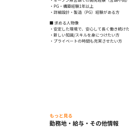
・オープン系言語での開発経験（言語不問）
・特権アカウント管理システムの構築

・PG・構築経験1年以上

・接客支援システムのクラウドWeb化

・詳細設計・製造（PG）経験がある方
・行動予測アプリケーションの実証実験

・AIOCRを使用した契約書の分類分け実証
■ 求める人物像

・安定した環境で、安心して長く働き続けた
・新しい知識/スキルを身につけたい方

・プライベートの時間も充実させたい方
もっと見る
勤務地・給与・その他情報