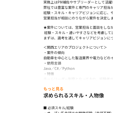
実務上はPM補佐やサブリーダーとして活躍
弊社では豊富な案件と専門のキャリア担当が
経験・スキル・キャリアビジョンに応じ、や
営業担当が相談にのりながら案件を決定し
★案件については、営業担当と面談をしなが
 経験・スキル・通いやすさなどを考慮して決定します。 

まずは、選考を通してキャリアビジョンに
＜関西エリアのプロジェクトについて＞

・案件の傾向

自動車を中心とした製造業界や電力などのイ
・使用言語

Java／C#／Python

・特徴

チームリーダー制度となっており、経験者
もっと見る
＜プロジェクト例＞

・顧客BtoBシステムの更改案件、DX対応検
求められるスキル・人物像
・IoT、AIなど使用した新たなサービス立上げ
・大手加工食品企業のモバイルアプリケーシ
■ 必須スキル/経験

・大手電機メーカーのデータプラットフォー