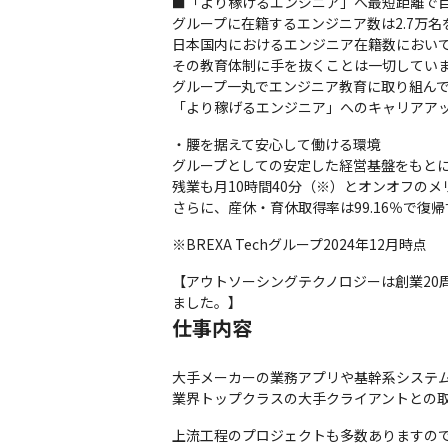
■「より稼げるエンジニア」へ最短距離で目
グループに在籍するエンジニア数は2.7万名
日本国内におけるエンジニア在籍数において
その教育体制に手を抜くことは一切していま
グループ一丸でエンジニア教育に取り組んで
「より稼げるエンジニア」へのキャリアア
・腰を据えて安心して働ける環境

グループとしての安定した経営基盤をもとに
残業も月10時間40分（※）とオンオフのメ
さらに、産休・育休取得率は99.16％で
※BREXA Techグループ2024年12月時点
【アウトソーシングテクノロジーは創業20周年
ました。】
仕事内容
⼤⼿メーカーの業務アプリや基幹系システム
業界トップクラスの大手クライアントとの
上流工程のプロジェクトも多数ありますので