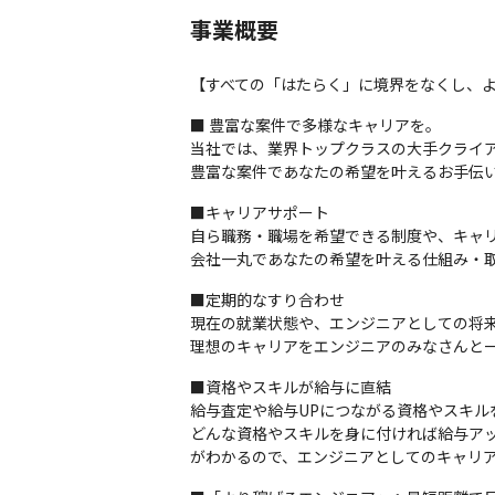
事業概要
【すべての「はたらく」に境界をなくし、
■ 豊富な案件で多様なキャリアを。

当社では、業界トップクラスの大手クライア
豊富な案件であなたの希望を叶えるお手伝
■キャリアサポート

自ら職務・職場を希望できる制度や、キャリ
会社一丸であなたの希望を叶える仕組み・
■定期的なすり合わせ

現在の就業状態や、エンジニアとしての将来
理想のキャリアをエンジニアのみなさんと
■資格やスキルが給与に直結

給与査定や給与UPにつながる資格やスキル
どんな資格やスキルを身に付ければ給与アッ
がわかるので、エンジニアとしてのキャリ