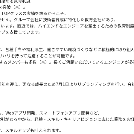
指せる教育制度

を突破（※）。

TOPクラスの実績を誇るからこそ、

せん。グループ会社に技術者育成に特化した教育会社があり、

います。直近では、ハイエンドなエンジニアを輩出するための教育制度
ップを支援しています。
、各種手当や福利厚生、働きやすい環境づくりなどに積極的に取り組ん
リハリを持って活躍することが可能です。

復帰するメンバーも多数（※）。長くご活躍いただいているエンジニアが
を迎え、更なる成長のため7月1日よりリブランディングを行い、会社名を「
、Webアプリ開発、スマートフォンアプリ開発など、

取引がある中から、経験・スキル・キャリアビジョンに応じた業務をお
、スキルアップも叶えられます。
