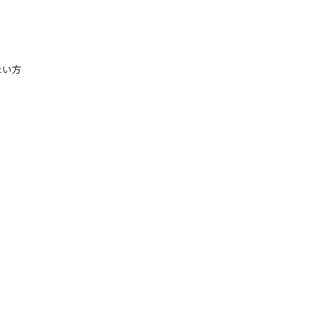


実験
い方
