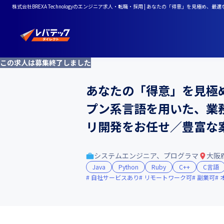
株式会社BREXA Technologyのエンジニア求人・転職・採用 | あなたの「得意」
この求人は募集終了しました
あなたの「得意」を見極
プン系言語を用いた、業
リ開発をお任せ／豊富な
システムエンジニア、プログラマ
大阪
Java
Python
Ruby
C++
C言語
自社サービスあり
リモートワーク可
副業可