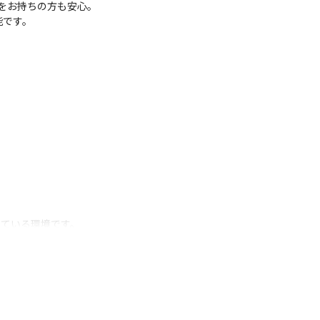
お持ちの方も安心。

です。

っている環境です。