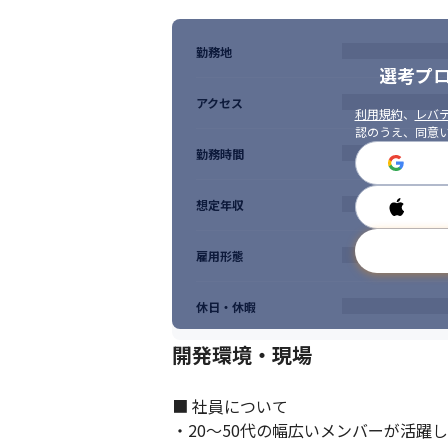
勤務地
選考プ
アクセス
利用規約
、
レバテ
認のうえ、同意
勤務時間
想定年収
雇用形態
休日・休暇
開発環境・現場
■ 社員について

・20～50代の幅広いメンバーが活躍し