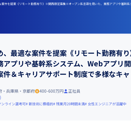
を見極め、最適な案件を提案《リモート勤務有り》※関西限定募集※オープン系言語を用いた、業務アプリ
め、最適な案件を提案《リモート勤務有り
務アプリや基幹系システム、Webアプリ
案件＆キャリアサポート制度で多様なキャ
府・兵庫県・京都府
400-600万円
正社員
オンライン選考可
新技術に積極的
残業月20時間未満
女性エンジニアが活躍中