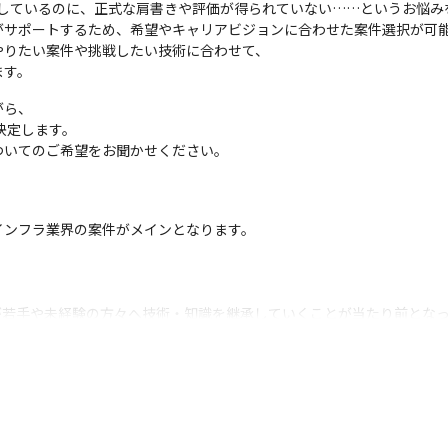
しているのに、正式な肩書きや評価が得られていない……というお悩みを
サポートするため、希望やキャリアビジョンに合わせた案件選択が可能
りたい案件や挑戦したい技術に合わせて、

ます。
ら、

ついてのご希望をお聞かせください。
ンフラ業界の案件がメインとなります。

が若手や未経験の方々へ技術・知識を継承していくことが当たり前とな
討などへの参画



ョンの開発

ムの開発
