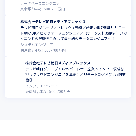
集！
データベースエンジニア
東京都
年収 :
500
-
700
万円
株式会社テレビ朝日メディアプレックス
テレビ朝日グループ／フレックス勤務／所定労働7時間！ リモー
ト勤務OK／ビッグデータエンジニア／【データ未経験歓迎】バッ
クエンドの経験を活かして最先端のデータエンジニアへ！
システムエンジニア
東京都
年収 :
500
-
700
万円
株式会社テレビ朝日メディアプレックス
テレビ朝日グループ＜AWSパートナー企業＞インフラ領域を
担うクラウドエンジニアを募集！／リモート◎／所定7時間労
働◎
インフラエンジニア
東京都
年収 :
500
-
700
万円