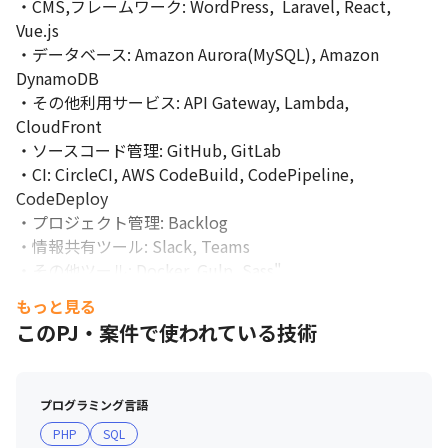
・CMS,フレームワーク: WordPress,  Laravel, React, 
Vue.js

・データベース: Amazon Aurora(MySQL), Amazon 
DynamoDB

・その他利用サービス: API Gateway, Lambda, 
CloudFront

・ソースコード管理: GitHub, GitLab

・CI: CircleCI, AWS CodeBuild, CodePipeline, 
CodeDeploy

・プロジェクト管理: Backlog

・情報共有ツール: Slack, Teams

・その他ツール: Docker, Gulp, Sass"								
もっと見る
このPJ・案件で使われている技術
■ 現場・社員の雰囲気

・各種資格取得時の報奨金があり、AWS以外にもさまざま
プログラミング言語
な資格取得を支援しています
PHP
SQL