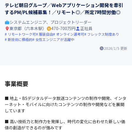
テレビ朝日グループ／Webアプリケーション開発を牽引
するPM/PL候補募集！／リモート◎／所定7時間労働◎
システムエンジニア、プロジェクトリーダー
東京都（六本木駅）
470-700万円
正社員
リモートワーク可
服装自由
オンライン選考可
フレックス制度あり
新技術に積極的
女性エンジニアが活躍中
2026/1/5
更新
事業概要
■ 地上・BSデジタルデータ放送コンテンツの制作や開発、インタ
ーネット・モバイルに向けたコンテンツの制作や開発などを展開
しています
■ 高い技術力と制作力を発揮し、時代の変化に合わせた新しい価
値の創造ができるのが強みです