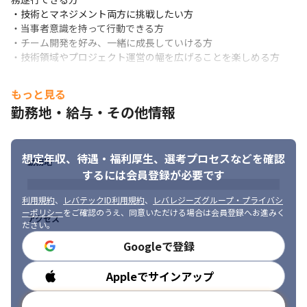
・技術とマネジメント両方に挑戦したい方

・当事者意識を持って行動できる方

・チーム開発を好み、一緒に成長していける方

・技術領域やプロジェクト運営の幅を広げることを楽しめる方
もっと見る
勤務地・給与・その他情報
想定年収、待遇・福利厚生、
選考プロセスなどを確認
勤務地
するには会員登録が必要です
利用規約
、
レバテックID利用規約
、
レバレジーズグループ・プライバシ
ーポリシー
をご確認のうえ、同意いただける場合は会員登録へお進みく
アクセス
ださい。
Googleで登録
Appleでサインアップ
勤務時間
メールアドレスで登録