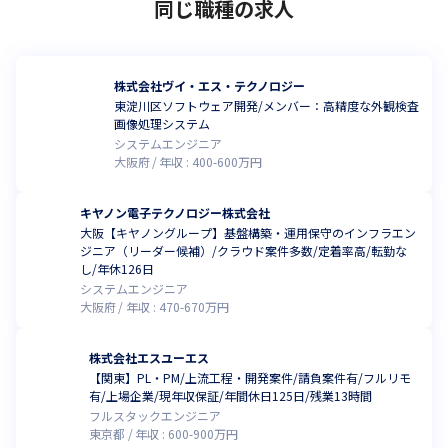
同じ職種の求人
株式会社ヴイ・エス・テクノロジー
東淀川区ソフトウェア開発/メンバー：高精度な外観検査
画像処理システム
システムエンジニア
大阪府
年収 :
400
-
600
万円
キヤノン電子テクノロジー株式会社
大阪【キヤノングループ】基盤構築・運用保守のインフラエン
ジニア（リーダー候補）/クラウド案件多数/定着率高/転勤な
し/年休126日
システムエンジニア
大阪府
年収 :
470
-
670
万円
株式会社エスユーエス
【関東】PL・PM/上流工程・開発案件/請負案件有/フルリモ
有/上場企業/現年収保証/年間休日125日/残業13時間
フルスタックエンジニア
東京都
年収 :
600
-
900
万円