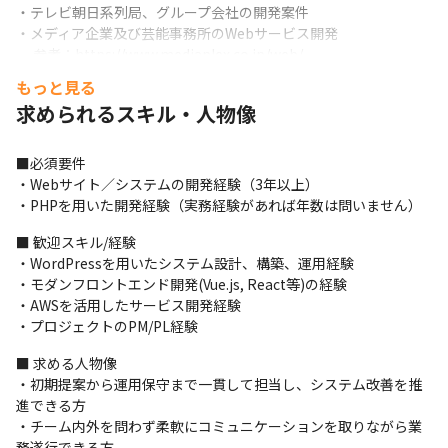
・テレビ朝日系列局、グループ会社の開発案件

・メディア企業及び芸能事務所のWebサービス開発

 　参考：https://www.mediaplex.co.jp/web/

・自社サービス、ソリューションの企画開発、保守運用

もっと見る
　 参考：https://www.mediaplex.co.jp/cms/
求められるスキル・人物像
■必須要件

・Webサイト／システムの開発経験（3年以上）

・PHPを用いた開発経験（実務経験があれば年数は問いません）
■ 歓迎スキル/経験

・WordPressを用いたシステム設計、構築、運用経験

・モダンフロントエンド開発(Vue.js, React等)の経験

・AWSを活用したサービス開発経験

・プロジェクトのPM/PL経験
■ 求める人物像

・初期提案から運用保守まで一貫して担当し、システム改善を推
進できる方

・チーム内外を問わず柔軟にコミュニケーションを取りながら業
務遂行できる方
