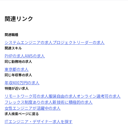
関連リンク
関連職種
システムエンジニア
の求人
プロジェクトリーダー
の求人
関連スキル
PHP
の求人
AWS
の求人
同じ勤務地の求人
東京都
の求人
同じ年収帯の求人
年収
400万円
の求人
特徴が近い求人
リモートワーク可
の求人
服装自由
の求人
オンライン選考可
の求人
フレックス制度あり
の求人
新技術に積極的
の求人
女性エンジニアが活躍中
の求人
求人検索ページに戻る
ITエンジニア・デザイナー求人を探す