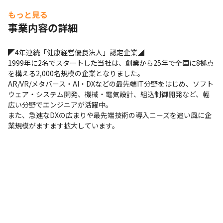
　→同メーカーにて業務系システムの改修 約7か月

もっと見る
　→大手システム会社にて業務系システムの開発、改修、保守　
事業内容の詳細
約2年7か月

　→自社受託チームにてWebシステム開発、改修、保守 約3年
◤4年連続「健康経営優良法人」認定企業◢ 

1999年に2名でスタートした当社は、創業から25年で全国に8拠点
を構える2,000名規模の企業となりました。

AR/VR/メタバース・AI・DXなどの最先端IT分野をはじめ、ソフト
ウェア・システム開発、機械・電気設計、組込制御開発など、幅
広い分野でエンジニアが活躍中。

また、急速なDXの広まりや最先端技術の導入ニーズを追い風に企
業規模がますます拡大しています。