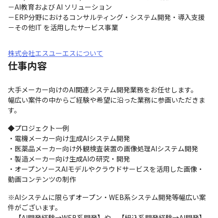
－AI教育および AI ソリューション

－ERP分野におけるコンサルティング・システム開発・導入支援

－その他IT を活用したサービス事業
株式会社エスユーエスについて
仕事内容
大手メーカー向けのAI関連システム開発業務をお任せします。

幅広い案件の中からご経験や希望に沿った業務に参画いただきま
す。
◆プロジェクト一例　

・電機メーカー向け生成AIシステム開発

・医薬品メーカー向け外観検査装置の画像処理AIシステム開発

・製造メーカー向け生成AIの研究・開発

・オープンソースAIモデルやクラウドサービスを活用した画像・
動画コンテンツの制作
※AIシステムに限らずオープン・WEB系システム開発等幅広い案
件がございます。

　【AI開発経験→WEB系開発】や、【組込系開発経験→AI開発】