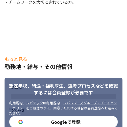
・チームワークを大切にされている方。
ズ　等

・・・・・・・・・・・・・・・・
◎エンジニアファーストの環境

当社は『エンジニアの成長が会社の成長につながる』という考え
のもと、エンジニアの成長を第一としています。

元エンジニアの教育フォロー担当者とは定期的にキャリア面談を
行う他、業務の相談等気軽にできる環境や、資格取得支援制度や
勉強会などスキルアップを支援する制度も充実。
もっと見る
◎ ワークライフバランスを保てる環境

勤務地・給与・その他情報
残業は月平均10H 程度で、リモートができる案件もあります。

また、有給休暇取得率も80 ％超と休みが取りやすい環境も嬉しい
ポイント♪

想定年収、待遇・福利厚生、
選考プロセスなどを確認
これにより、4年連続で「健康経営優良法人大企業法人部門）」に
勤務地
認定されました。
するには会員登録が必要です
【業務の変更範囲：会社の定める業務】
利用規約
、
レバテックID利用規約
、
レバレジーズグループ・プライバシ
ーポリシー
をご確認のうえ、同意いただける場合は会員登録へお進みく
アクセス
ださい。
Googleで登録