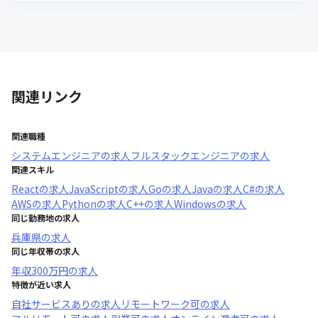
関連リンク
関連職種
システムエンジニア
の求人
フルスタックエンジニア
の求人
関連スキル
React
の求人
JavaScript
の求人
Go
の求人
Java
の求人
C#
の求人
AWS
の求人
Python
の求人
C++
の求人
Windows
の求人
同じ勤務地の求人
兵庫県
の求人
同じ年収帯の求人
年収
300万円
の求人
特徴が近い求人
自社サービスあり
の求人
リモートワーク可
の求人