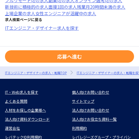
フルリモート可
の求人
副業可
の求人
オンライン選考可
の求人
新技術に積極的
の求人
面接1回
の求人
残業月20時間未満
の求人
上場企業
の求人
女性エンジニアが活躍中
の求人
求人検索ページに戻る
ITエンジニア・デザイナー求人を探す
応募へ進む
ITエンジニア・デザイナーの求人・転職TOP
ITエンジニア・デザイナーの求人・転職を探
IT・Web求人を探す
個人向けお問い合わせ
よくある質問
サイトマップ
人材をお探しの企業様へ
法人向けお問い合わせ
法人向け資料ダウンロード
法人向けお役立ち資料一覧
運営会社
利用規約
レバテックID利用規約
レバレジーズグループ・プライバシ