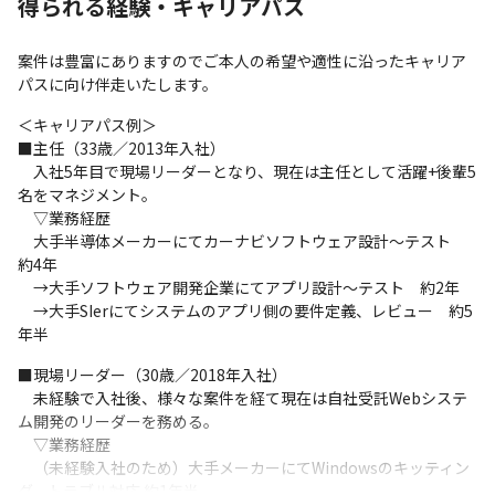
得られる経験・キャリアパス
案件は豊富にありますのでご本人の希望や適性に沿ったキャリア
パスに向け伴走いたします。
＜キャリアパス例＞

■主任（33歳／2013年入社）

　入社5年目で現場リーダーとなり、現在は主任として活躍+後輩5
名をマネジメント。

　▽業務経歴

　大手半導体メーカーにてカーナビソフトウェア設計～テスト　
約4年

　→大手ソフトウェア開発企業にてアプリ設計～テスト　約2年

　→大手SIerにてシステムのアプリ側の要件定義、レビュー　約5
年半
■現場リーダー（30歳／2018年入社）

　未経験で入社後、様々な案件を経て現在は自社受託Webシステ
ム開発のリーダーを務める。

　▽業務経歴

　（未経験入社のため）大手メーカーにてWindowsのキッティン
グ、トラブル対応 約1年半
