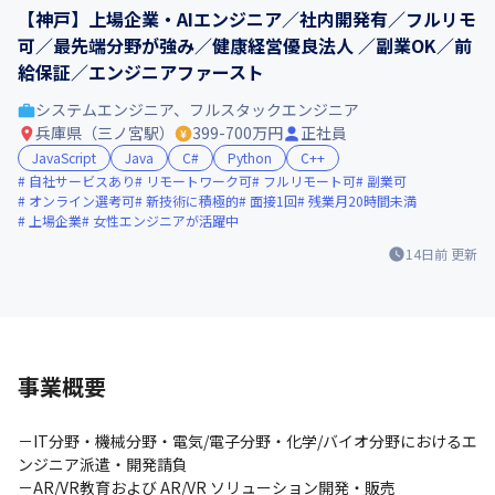
【神戸】上場企業・AIエンジニア／社内開発有／フルリモ
可／最先端分野が強み／健康経営優良法人 ／副業OK／前
給保証／エンジニアファースト
システムエンジニア、フルスタックエンジニア
兵庫県（三ノ宮駅）
399-700万円
正社員
JavaScript
Java
C#
Python
C++
自社サービスあり
リモートワーク可
フルリモート可
副業可
オンライン選考可
新技術に積極的
面接1回
残業月20時間未満
上場企業
女性エンジニアが活躍中
14日前
更新
事業概要
－IT分野・機械分野・電気/電子分野・化学/バイオ分野におけるエ
ンジニア派遣・開発請負

－AR/VR教育および AR/VR ソリューション開発・販売
