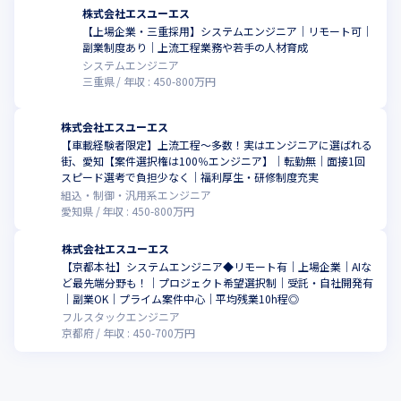
株式会社エスユーエス
【上場企業・三重採用】システムエンジニア│リモート可│
副業制度あり│上流工程業務や若手の人材育成
システムエンジニア
三重県
年収 :
450
-
800
万円
株式会社エスユーエス
【車載経験者限定】上流工程～多数！実はエンジニアに選ばれる
街、愛知【案件選択権は100％エンジニア】│転勤無│面接1回
スピード選考で負担少なく│福利厚生・研修制度充実
組込・制御・汎用系エンジニア
愛知県
年収 :
450
-
800
万円
株式会社エスユーエス
【京都本社】システムエンジニア◆リモート有｜上場企業｜AIな
ど最先端分野も！｜プロジェクト希望選択制｜受託・自社開発有
｜副業OK｜プライム案件中心｜平均残業10h程◎
フルスタックエンジニア
京都府
年収 :
450
-
700
万円