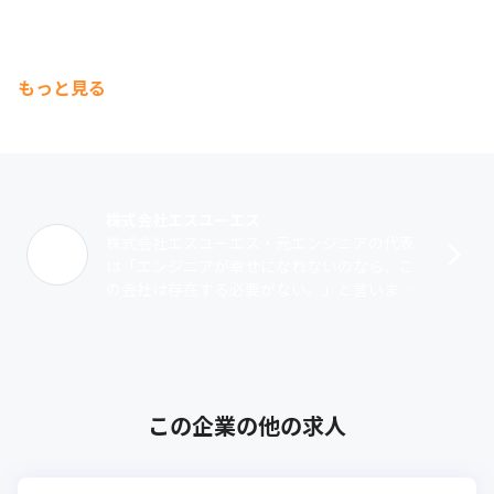
もっと見る
株式会社エスユーエス
株式会社エスユーエス・元エンジニアの代表
は「エンジニアが幸せになれないのなら、こ
の会社は存在する必要がない。」と言いま
す。1999年の創業以来、成長を続け今では従
業員約2,596名、8つの拠点まで成長･･･
この企業の他の求人