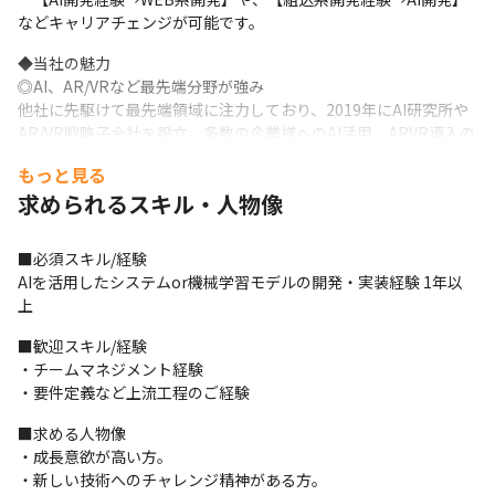
などキャリアチェンジが可能です。
◆当社の魅力

◎AI、AR/VRなど最先端分野が強み

他社に先駆けて最先端領域に注力しており、2019年にAI研究所や
AR/VR戦略子会社を設立。多数の企業様へのAI活用、ARVR導入の
実績があります。また、近年では対話データAIプラットフォーム
もっと見る
を提供する株式会社aileadとの資本業務提携をいたしました。

求められるスキル・人物像
【社内の取り組み】全社員に有料AIツールの付与／XRアイデアソ
ン／先端領域チャレンジ制度…全社員が最先端に携わる機会があ
ります！
■必須スキル/経験

AIを活用したシステムor機械学習モデルの開発・実装経験 1年以
◎大手案件多数！さらに受託や自社開発も！

上
約400社以上優良企業とのお取引により多数の案件があるため、希
望や適性に合った業務に参画いただけます。

■歓迎スキル/経験

また自社受託開発チームを拡大中のため、PL・PMニーズも高まっ
・チームマネジメント経験

ています。
・要件定義など上流工程のご経験
・・・お取引先を一部ご紹介・・・

■求める人物像

パナソニック、クボタ、三菱電機、キーエンス、ダイハツ工業、
・成長意欲が高い方。

カナデビア、Sky、富⼠通、富士ソフト、⽇⽴システムズ、三菱重
・新しい技術へのチャレンジ精神がある方。

⼯業、川崎重⼯業、⽇⼯、SCSK、オプテージ、アルファシステム