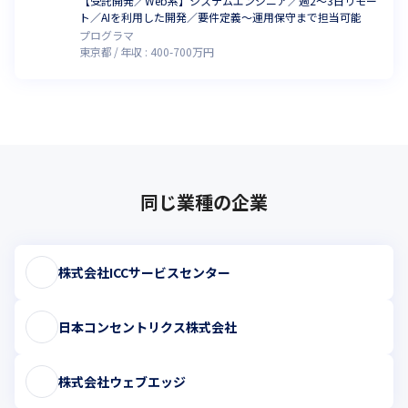
【受託開発／Web系】システムエンジニア／週2～3日リモー
ト／AIを利用した開発／要件定義～運用保守まで担当可能
プログラマ
東京都
年収 :
400
-
700
万円
同じ業種の企業
株式会社ICCサービスセンター
日本コンセントリクス株式会社
株式会社ウェブエッジ