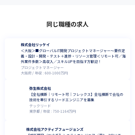
同じ職種の求人
株式会社リッケイ
＜大阪＞■グローバルIT開発プロジェクトマネージャー～要件定
義・設計・開発・テスト＋進捗・リソース管理＜リモート可／海
外案件多数＞高収入／スキルUPを目指す方歓迎！
プロジェクトマネージャー
大阪府
年収 :
600
-
1000
万円
弥生株式会社
【全社横断｜リモート可｜フレックス】全社横断で会社の
技術を牽引するリードエンジニアを募集
テックリード
東京都
年収 :
750
-
1164
万円
株式会社アクティブフュージョンズ