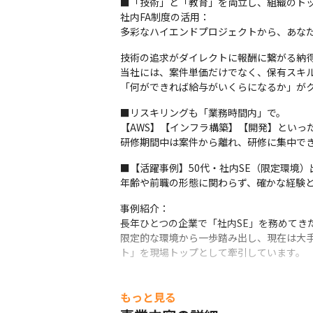
■「技術」と「教育」を両立し、組織のトッ
社内FA制度の活用：

多彩なハイエンドプロジェクトから、あな
技術の追求がダイレクトに報酬に繋がる納得
当社には、案件単価だけでなく、保有スキル
「何ができれば給与がいくらになるか」が
■リスキリングも「業務時間内」で。

【AWS】【インフラ構築】【開発】といっ
研修期間中は案件から離れ、研修に集中で
■【活躍事例】50代・社内SE（限定環境）
年齢や前職の形態に関わらず、確かな経験
事例紹介：

長年ひとつの企業で「社内SE」を務めてき
限定的な環境から一歩踏み出し、現在は大
ト」を現場トップとして牽引しています。
もっと見る