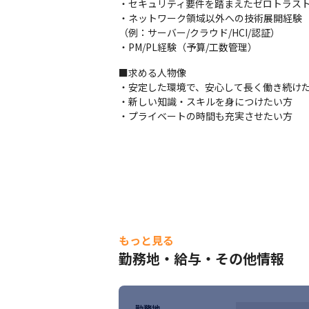
・セキュリティ要件を踏まえたゼロトラスト
【技術スタック例】

・ネットワーク領域以外への技術展開経験

・NW: Cisco Juniper Aruba L2 L3設計、FW
（例：サーバー/クラウド/HCI/認証）

・プロトコル: OSPF BGP VLAN VRRP LACP

・PM/PL経験（予算/工数管理）
・セキュリティ: RADIUS NAC 802.1X

・監視運用: SNMP Syslog フロー解析

■求める人物像

・自動化: Ansible Python

・安定した環境で、安心して長く働き続けた
・仮想/クラウド接続: VMware AWS連携な
・新しい知識・スキルを身につけたい方

・プライベートの時間も充実させたい方
もっと見る
勤務地・給与・その他情報
勤務地