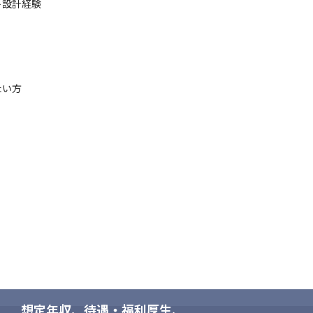
設計経験

 ACL、LB

い方

ど
想定年収、待遇・福利厚生、