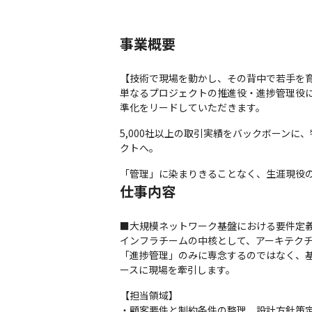
事業概要
【技術で現場を動かし、その背中で若手を育
単なるプロジェクトの推進役・進捗管理役にとど
準化をリードしていただきます。
5,000社以上の取引実績をバックボーン
クトへ。
「管理」に染まりきることなく、生涯現役
仕事内容
■大規模ネットワーク基盤における要件定義
インフラチームの中核として、アーキテクチ
「進捗管理」のみに専念するのではなく、基
ースに現場を牽引します。
【担当領域】

・顧客要件と制約条件の整理、設計方針策定