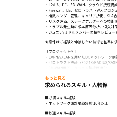
・L2/L3、DC、SD-WAN、クラウド接続構
・Firewall、LB、ゼロトラスト導入プロジ
・複数ベンダー管理、キャリア折衝、SLA合
・リスク評価、ステークホルダーへの技術説
・トラブル発生時の根本原因分析、恒久対策
・ジュニア/ミドルメンバーの技術レビュー
★案件はご経験と伸ばしたい技術を基準に
【プロジェクト例】

・EVPN/VXLANを用いたDCネットワーク刷新
・ゼロトラスト設計（802.1X/RADIUS/SASE
・SD-WAN展開、クラウド接続最適化

・基幹システム更改に伴う多拠点NW再設計

もっと見る
・障害常習環境の根本的再構築（可用性改
求められるスキル・人物像
【育成と評価の仕組み】

・キャリアアドバイザー、営業による定期的
■必須スキル/経験

・資格取得支援制度…受験費用負担、祝い金
・ネットワーク設計構築経験 10年以上
・案件単価だけでなく、スキルも評価。

　そのため、スキルアップが直接報酬に結
■歓迎スキル/経験
