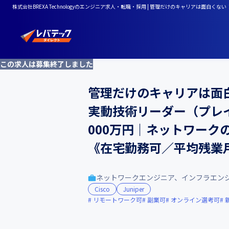
株式会社BREXA Technologyのエンジニア求人・転職・採用 | 管理だけのキャリア
この求人は募集終了しました
管理だけのキャリアは面
実動技術リーダー（プレイ
000万円｜ネットワー
《在宅勤務可／平均残業月
ネットワークエンジニア、インフラエン
Cisco
Juniper
リモートワーク可
副業可
オンライン選考可