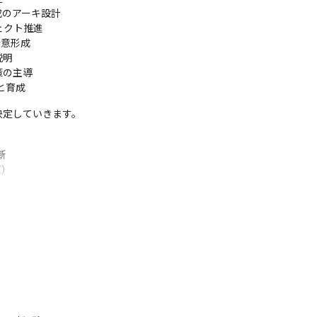
成のアーキ設計

ェクト推進

意形成

明

の主導

と育成
決定していきます。


）

善）
なキャリア面談も実施

あり

びつくやりがいがあります。