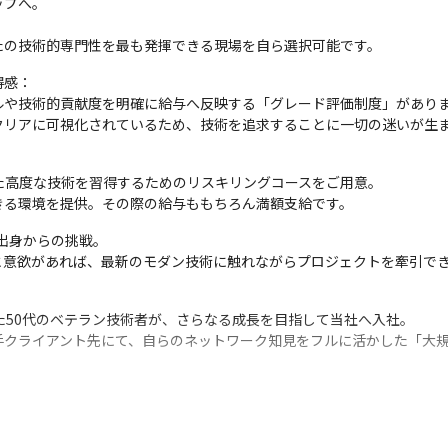
プへ。

たの技術的専門性を最も発揮できる現場を自ら選択可能です。
感：

や技術的貢献度を明確に給与へ反映する「グレード評価制度」がありま
クリアに可視化されているため、技術を追求することに一切の迷いが生
た高度な技術を習得するためのリスキリングコースをご用意。

きる環境を提供。その際の給与ももちろん満額支給です。
出身からの挑戦。

と意欲があれば、最新のモダン技術に触れながらプロジェクトを牽引で
た50代のベテラン技術者が、さらなる成長を目指して当社へ入社。

手クライアント先にて、自らのネットワーク知見をフルに活かした「大