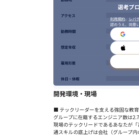
選考プ
アクセス
利用規約
、
レバテ
認のうえ、同意
勤務時間
想定年収
雇用形態
休日・休暇
開発環境・現場
■ テックリーダーを支える強固な教育
グループに在籍するエンジニア数は2.7万
現場のテックリードであるあなたが「
通スキルの底上げは会社（グループ内