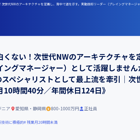
は面白くない！次世代NWのアーキテクチャを定義し、背中で道を示す。実動技術リーダー（プレイングマネ
白くない！次世代NWのアーキテクチャを
ングマネージャー）として活躍しませんか
クのスペシャリストとして最上流を牽引｜次
10時間40分／年間休日124日》
ジニア
愛知県・静岡県
800-1000万円
正社員
新技術に積極的
残業月20時間未満