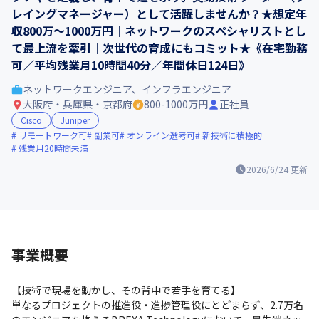
レイングマネージャー）として活躍しませんか？★想定年
収800万〜1000万円｜ネットワークのスペシャリストとし
て最上流を牽引｜次世代の育成にもコミット★《在宅勤務
可／平均残業月10時間40分／年間休日124日》
ネットワークエンジニア、インフラエンジニア
大阪府・兵庫県・京都府
800-1000万円
正社員
Cisco
Juniper
リモートワーク可
副業可
オンライン選考可
新技術に積極的
残業月20時間未満
2026/6/24
更新
事業概要
【技術で現場を動かし、その背中で若手を育てる】

単なるプロジェクトの推進役・進捗管理役にとどまらず、2.7万名