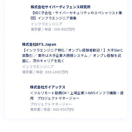
進めている

株式会社サイバーディフェンス研究所
セキュリティ人材育成プロジェクトを2023年に本格始動させまし
【NEC子会社・サイバーセキュリティのスペシャリスト集
た。

団】インフラエンジニア募集
2024年には約150名、2025年には約280名のセキュリティ人材輩
インフラエンジニア
出を計画していましたが、

東京都
年収 :
500
-
800
万円
2024年11月時点で資格取得者が360名と、来年度の目標値を前倒
しで大幅に上回り達成。

株式会社BTS.Japan
この資格取得数は国内でトップクラスであり、今後もよりスキル
【インフラエンジニア特化／オンプレ経験者歓迎！】大手SIerと
の高い

直取引 ／ 案件は大手企業大規模システム ／ オンプレ経験を武
サイバーセキュリティエンジニアの輩出を継続していく計画で
器に、次のキャリアを拓く
す。
インフラエンジニア
東京都
年収 :
650
-
1000
万円
今回の共同育成プロジェクトにより、ＥＤＲ（Endpoint 
Detection and Response）

株式会社ガイアックス
に特化したセキュリティエンジニアの育成を実施。

＜フルリモート勤務OK！上場企業＞AWSインフラ構築・運
また、幅広い分野のセキュリティエンジニアの育成を予定してお
用 プロジェクトマネージャー
り、

プロジェクトマネージャー
「ネットワークスペシャリスト」「情報処理安全確保支援士」の
東京都
年収 :
600
-
850
万円
資格を保持した

セキュリティアーキテクト、セキュリティ対策や組織づくりの提
案が可能な
