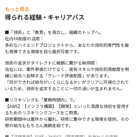
もっと見る
得られる経験・キャリアパス
■「技術」と「教育」を両立し、組織のトップへ。

社内FA制度の活用：

多彩なハイエンドプロジェクトから、あなたの技術的専門性を最
も発揮できる現場を自ら選択可能です。
技術の追求がダイレクトに報酬に繋がる納得感：

当社には、案件単価だけでなく、保有スキルや技術的貢献度を明
確に給与へ反映する「グレード評価制度」があります。

「何ができれば給与がいくらになるか」がクリアに可視化されて
いるため、技術を追求することに一切の迷いが生まれません。
■リスキリングも「業務時間内」で。

【AWS】【インフラ構築】【開発】といった高度な技術を習得す
るためのリスキリングコースをご用意。

研修期間中は案件から離れ、研修に集中できる環境を提供。その
際の給与ももちろん満額支給です。
■【活躍事例】50代・社内SE（限定環境）出身からの挑戦。
