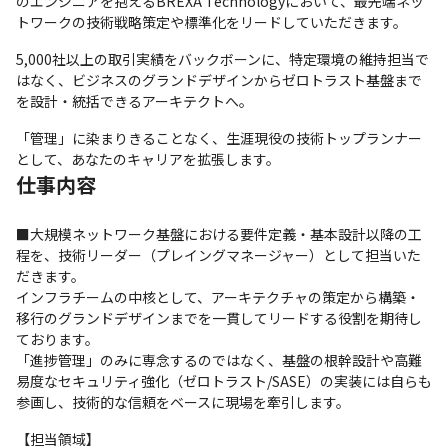
のエンジニアを抱えるBREXA Technologyにおいて、最先端ネッ
トワークの技術戦略策定や標準化をリードしていただきます。
5,000社以上の取引実績をバックボーンに、特定環境の維持担当で
はなく、ビジネスのグランドデザインからゼロトラスト基盤まで
を設計・統括できるアーキテクトへ。
「管理」に染まりきることなく、生涯現役の技術トップランナー
として、あなたのキャリアを拡張します。
仕事内容
■大規模ネットワーク基盤における要件定義・基本設計以降の工
程を、技術リーダー（プレイングマネージャー）として担当いた
だきます。

インフラチームの中核として、アーキテクチャの策定から構築・
移行のグランドデザインまでを一貫してリードする役割を期待し
ております。

「進捗管理」のみに専念するのではなく、基盤の根幹設計や高難
易度なセキュリティ強化（ゼロトラスト/SASE）の実装には自らも
参画し、技術的な信頼をベースに現場を牽引します。
【担当領域】
