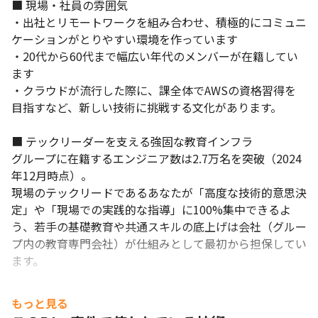
■ 現場・社員の雰囲気

・出社とリモートワークを組み合わせ、積極的にコミュニ
ケーションがとりやすい環境を作っています

・20代から60代まで幅広い年代のメンバーが在籍してい
ます

・クラウドが流行した際に、課全体でAWSの資格習得を
目指すなど、新しい技術に挑戦する文化があります。

■ テックリーダーを支える強固な教育インフラ

グループに在籍するエンジニア数は2.7万名を突破（2024
年12月時点）。

現場のテックリードであるあなたが「高度な技術的意思決
定」や「現場での実践的な指導」に100%集中できるよ
う、若手の基礎教育や共通スキルの底上げは会社（グルー
プ内の教育専門会社）が仕組みとして最初から担保してい
ます。

■ 腰を据えて安心して働ける環境

もっと見る
グループとしての安定した経営基盤をもとに、各種手当や