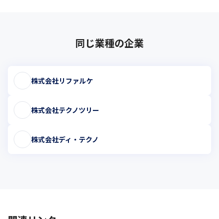
セキュリティコンサルタント、ホワイトハッカーレベルの人材を
育成する計画です。
カリキュラムは、BREXA Technologyで雇用したエンジニアが、
サイバーリーズン提供の認定資格プログラムを受講し、

同じ業種の企業
また、実際のＳＯＣ（セキュリティ・オペレーション・センタ
ー）業務を通じて、

 サイバー攻撃対策プラットフォーム「Cybereason」の製品知識
株式会社リファルケ
や

セキュリティ運用のノウハウを学んでいけるように設計していま
す。
株式会社テクノツリー
サイバーリーズンとBREXA Technologyは、今回のプロジェクト
を通じて、

株式会社ディ・テクノ
日本市場におけるサイバーセキュリティ人材不足の課題解決に寄
与すべく取り組んでまいります。
このように、目指すエンジニア像に向けて、その時々の自身に適
した進路を

自在に選択しながら成長できるのが、BREXA Technologyです。