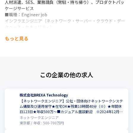
人材派遣、SES、業務請負（常駐・持ち帰り）、プロダクトパッ
ケージサービス

■職種：Engineer job

インフラエンジニア（ネットワーク・サーバー・クラウド・デー
タベース・セキュリティ）

開発エンジニア（システム・WEB・組み込み・モバイル）

もっと見る
Maas、移動体通信、ICT、ITサポート事務、デザイン
BREXA Technologyの強みは、対応可能な分野、領域、技術の幅
広さや奥深さです。

利益をM＆Aなどによる技術メニューの拡大に積極投資しており、

顧客が抱える課題の解決に結びつく製品・サービスを調達してく
この企業の他の求人
る商社としての機能や、

高度なSI機能も有し、さらには自社でパッケージサービスや

プロダクトを生み出す開発会社としての顔も持っています。

そのため、対応可能な技術領域はSIからインフラ基盤構築、アプ
株式会社BREXA Technology
リ開発、

【ネットワークエンジニア】公社・団体向けネットワークシステ
WEBサイト構築・コンサルティング、DX、ロボティクスなど広範
ム構築及び運用保守★在宅OK★残業10時間40分（※）★年間休
日123日★年収500万～■カジュアル面談歓迎 ※2024年12月時
にわたり、

点
ネットワークエンジニア
開発、運用・保守はもちろん、企画や要件定義、設計といった上
東京都
年収 :
500
-
700
万円
流工程まで網羅しています。