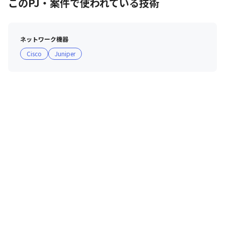
このPJ・案件で使われている技術
福利厚生を整備。平均残業時間は月10時間40分。

オンオフのメリハリを持って、あなた自身のさらなる技術
研鑽（最新クラウド技術や次世代セキュリティのインプッ
ネットワーク機器
ト）の時間を確保することが可能です。
Cisco
Juniper