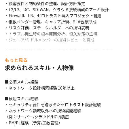
・顧客要件と制約条件の整理、設計方針策定

・L2/L3、DC、SD-WAN、クラウド接続構成のアーキ設計

・Firewall、LB、ゼロトラスト導入プロジェクト推進

・複数ベンダー管理、キャリア折衝、SLA合意形成

・リスク評価、ステークホルダーへの技術説明

・トラブル発生時の根本原因分析、恒久対策の主導

・ジュニア/ミドルメンバーの技術レビューと育成
★案件はご経験と伸ばしたい技術を基準に決定していきます。
もっと見る
【プロジェクト例】

求められるスキル・人物像
・EVPN/VXLANを用いたDCネットワーク刷新

・ゼロトラスト設計（802.1X/RADIUS/SASE）

・SD-WAN展開、クラウド接続最適化

■必須スキル/経験

・基幹システム更改に伴う多拠点NW再設計

・ネットワーク設計構築経験 10年以上
・障害常習環境の根本的再構築（可用性改善）
■歓迎スキル/経験

【育成と評価の仕組み】

・セキュリティ要件を踏まえたゼロトラスト設計経験

・キャリアアドバイザー、営業による定期的なキャリア面談も実
・ネットワーク領域以外への技術展開経験

施

（例：サーバー/クラウド/HCI/認証）

・資格取得支援制度…受験費用負担、祝い金あり

・PM/PL経験（予算/工数管理）
・案件単価だけでなく、スキルも評価。
