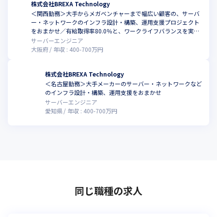
株式会社BREXA Technology
★スキルアップ・キャリアアップを実現する体制を整えること
＜関西勤務＞大手からメガベンチャーまで幅広い顧客の、サーバ
で、お客様から信頼されるエンジニアに
ー・ネットワークのインフラ設計・構築、運用支援プロジェクト
をおまかせ／有給取得率80.0％と、ワークライフバランスを実現
【キャリアを後押しする社員研修】

しやすい環境
サーバーエンジニア
グループ会社に技術者育成に特化した教育会社があり、

大阪府
年収 :
400
-
700
万円
社員一人ひとりが最大限に活躍出来る場の提供やステップアップ
出来る環境の整備など、

人材育成メニューの充実にも力を注いでいます。

株式会社BREXA Technology
エンジニアであれば、PG→SE→PL→PMといった従来通りのキャ
＜名古屋勤務＞⼤⼿メーカーのサーバー・ネットワークなど
のインフラ設計・構築、運用支援をおまかせ
リアパスだけでなく、

サーバーエンジニア
BREXA Technology独自の体制としてセクションリーダー（SL）
愛知県
年収 :
400
-
700
万円
やクライアントリーダー（CL）

といったマネジメントポジションを設けており、早い段階でマネ
ジメント経験を学べることは、

将来PMを目指すエンジニアにとって、キャリアを後押しする体制
があるといえます。

また、WEB系やインフラ/サーバ系、上流工程など多様なプロジェ
クトに参画するチャンスのある当社であれば、

磨けるスキルも本人の意向次第で、いくらでも広げていけます。
同じ職種の求人
【セキュリティエンジニアの育成プロジェクト始動】

また、BREXA Technologyはサイバーリーズン合同会社と共同で