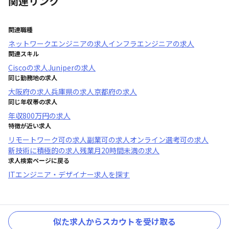
関連リンク
関連職種
ネットワークエンジニア
の求人
インフラエンジニア
の求人
関連スキル
Cisco
の求人
Juniper
の求人
同じ勤務地の求人
大阪府
の求人
兵庫県
の求人
京都府
の求人
同じ年収帯の求人
年収
800万円
の求人
特徴が近い求人
リモートワーク可
の求人
副業可
の求人
オンライン選考可
の求人
新技術に積極的
の求人
残業月20時間未満
の求人
求人検索ページに戻る
ITエンジニア・デザイナー求人を探す
似た求人からスカウトを受け取る