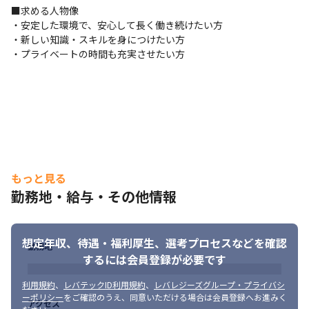
　そのため、スキルアップが直接報酬に結びつくやりがいがあり
■求める人物像

ます。
・安定した環境で、安心して長く働き続けたい方

・新しい知識・スキルを身につけたい方

【技術スタック例】

・プライベートの時間も充実させたい方
・NW: Cisco Juniper Aruba L2 L3設計、FW ACL、LB

・プロトコル: OSPF BGP VLAN VRRP LACP

・セキュリティ: RADIUS NAC 802.1X

・監視運用: SNMP Syslog フロー解析

・自動化: Ansible Python

・仮想/クラウド接続: VMware AWS連携など
もっと見る
勤務地・給与・その他情報
想定年収、待遇・福利厚生、
選考プロセスなどを確認
勤務地
するには会員登録が必要です
利用規約
、
レバテックID利用規約
、
レバレジーズグループ・プライバシ
ーポリシー
をご確認のうえ、同意いただける場合は会員登録へお進みく
アクセス