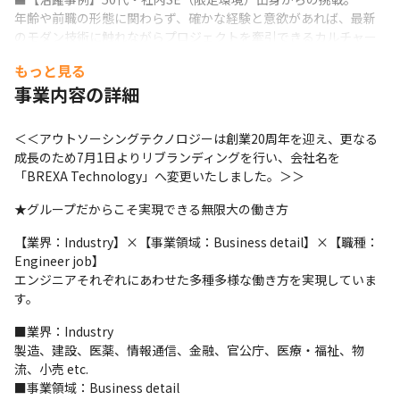
年齢や前職の形態に関わらず、確かな経験と意欲があれば、最新
のモダン技術に触れながらプロジェクトを牽引できるカルチャー
があります。
もっと見る
事例紹介：

事業内容の詳細
長年ひとつの企業で「社内SE」を務めてきた50代のベテラン技術
者が、さらなる成長を目指して当社へ入社。

＜＜アウトソーシングテクノロジーは創業20周年を迎え、更なる
限定的な環境から一歩踏み出し、現在は大手クライアント先に
成長のため7月1日よりリブランディングを行い、会社名を
て、自らのネットワーク知見をフルに活かした「大規模クラウド
「BREXA Technology」へ変更いたしました。＞＞
環境へのリプレイスプロジェクト」を現場トップとして牽引して
います。
★グループだからこそ実現できる無限大の働き方
【業界：Industry】×【事業領域：Business detail】×【職種：
Engineer job】

エンジニアそれぞれにあわせた多種多様な働き方を実現していま
す。
■業界：Industry

製造、建設、医薬、情報通信、金融、官公庁、医療・福祉、物
流、小売 etc.

■事業領域：Business detail
