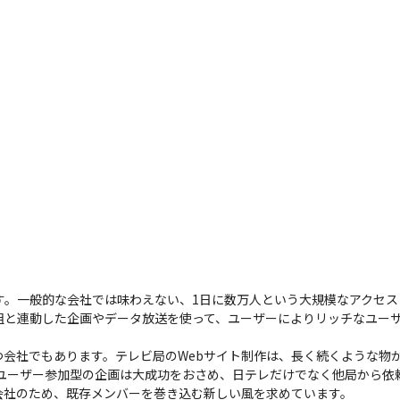
です。一般的な会社では味わえない、1日に数万人という大規模なアクセ
組と連動した企画やデータ放送を使って、ユーザーによりリッチなユー
つ会社でもあります。テレビ局のWebサイト制作は、長く続くような物
ったユーザー参加型の企画は大成功をおさめ、日テレだけでなく他局から依
会社のため、既存メンバーを巻き込む新しい風を求めています。