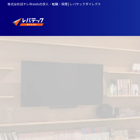
株式会社日テレWandsの求人・転職・採用 | レバテックダイレクト