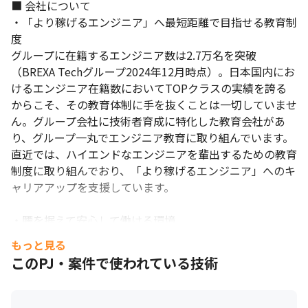
■ 会社について

・「より稼げるエンジニア」へ最短距離で目指せる教育制
度

グループに在籍するエンジニア数は2.7万名を突破
（BREXA Techグループ2024年12月時点）。日本国内にお
けるエンジニア在籍数においてTOPクラスの実績を誇る
からこそ、その教育体制に手を抜くことは一切していませ
ん。グループ会社に技術者育成に特化した教育会社があ
り、グループ一丸でエンジニア教育に取り組んでいます。
直近では、ハイエンドなエンジニアを輩出するための教育
制度に取り組んでおり、「より稼げるエンジニア」へのキ
ャリアアップを支援しています。

・腰を据えて安心して働ける環境

グループとしての安定した経営基盤をもとに、各種手当や
もっと見る
福利厚生、働きやすい環境づくりなどに積極的に取り組ん
このPJ・案件で使われている技術
でいます。残業も月10時間40分（2024年12月時点）とオ
ンオフのメリハリを持って活躍することが可能です。さら
に、女性の産休・育休取得率は99.16％で復帰するメンバ