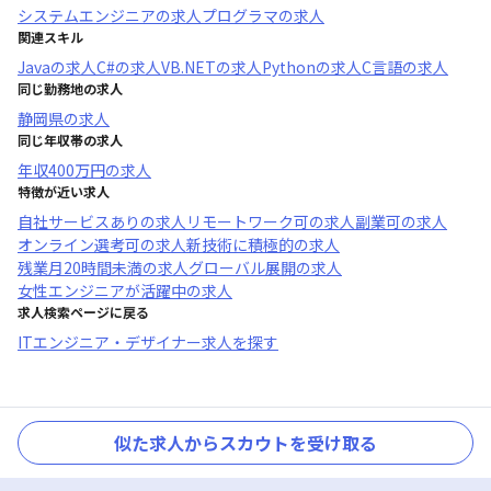
システムエンジニア
の求人
プログラマ
の求人
関連スキル
Java
の求人
C#
の求人
VB.NET
の求人
Python
の求人
C言語
の求人
同じ勤務地の求人
静岡県
の求人
同じ年収帯の求人
年収
400万円
の求人
特徴が近い求人
自社サービスあり
の求人
リモートワーク可
の求人
副業可
の求人
オンライン選考可
の求人
新技術に積極的
の求人
残業月20時間未満
の求人
グローバル展開
の求人
女性エンジニアが活躍中
の求人
求人検索ページに戻る
ITエンジニア・デザイナー求人を探す
似た求人からスカウトを受け取る