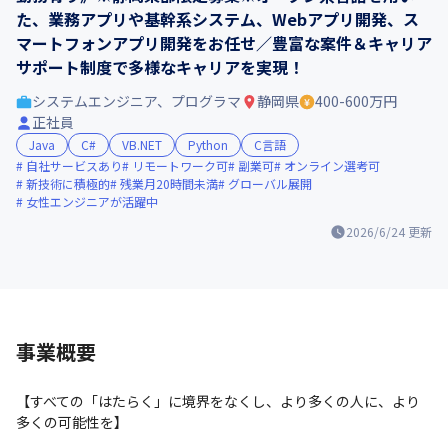
た、業務アプリや基幹系システム、Webアプリ開発、ス
マートフォンアプリ開発をお任せ／豊富な案件＆キャリア
サポート制度で多様なキャリアを実現！
システムエンジニア、プログラマ
静岡県
400-600万円
正社員
Java
C#
VB.NET
Python
C言語
自社サービスあり
リモートワーク可
副業可
オンライン選考可
新技術に積極的
残業月20時間未満
グローバル展開
女性エンジニアが活躍中
2026/6/24
更新
事業概要
【すべての「はたらく」に境界をなくし、より多くの人に、より
多くの可能性を】