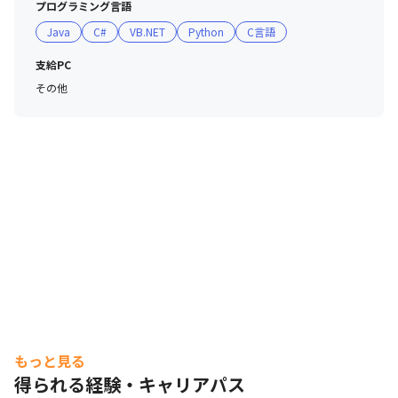
プログラミング言語
ーも多数（※）。長くご活躍いただいているエンジニアが
Java
C#
VB.NET
Python
C言語
多数在籍しています。

（※2024年12月時点）
支給PC
その他
もっと見る
得られる経験・キャリアパス