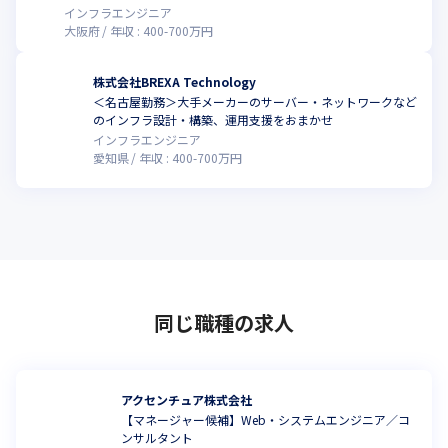
しやすい環境
インフラエンジニア
大阪府
年収 :
400
-
700
万円
株式会社BREXA Technology
＜名古屋勤務＞⼤⼿メーカーのサーバー・ネットワークなど
のインフラ設計・構築、運用支援をおまかせ
インフラエンジニア
愛知県
年収 :
400
-
700
万円
同じ職種の求人
アクセンチュア株式会社
【マネージャー候補】Web・システムエンジニア／コ
ンサルタント