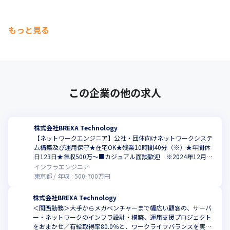
もっと見る
この企業の他の求人
株式会社BREXA Technology
【ネットワークエンジニア】公社・団体向けネットワークシステ
ム構築及び運用保守★在宅OK★残業10時間40分（※）★年間休
日123日★年収500万～■カジュアル面談歓迎 ※2024年12月時
点
インフラエンジニア
東京都
年収 :
500
-
700
万円
株式会社BREXA Technology
＜関西勤務＞大手からメガベンチャーまで幅広い顧客の、サーバ
ー・ネットワークのインフラ設計・構築、運用支援プロジェクト
をおまかせ／有給取得率80.0％と、ワークライフバランスを実現