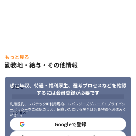
もっと見る
勤務地・給与・その他情報
想定年収、待遇・福利厚生、
選考プロセスなどを確認
勤務地
するには会員登録が必要です
利用規約
、
レバテックID利用規約
、
レバレジーズグループ・プライバシ
ーポリシー
をご確認のうえ、同意いただける場合は会員登録へお進みく
アクセス
ださい。
Googleで登録