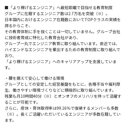
■「より稼げるエンジニア」へ最短距離で目指せる教育制度

グループに在籍するエンジニア数は2.7万名を突破（※）。

日本国内におけるエンジニア在籍数においてTOPクラスの実績を
誇るからこそ、

その教育体制に手を抜くことは一切していません。グループ会社
に技術者育成に特化した教育会社があり、

グループ一丸でエンジニア教育に取り組んでいます。直近では、
ハイエンドなエンジニアを輩出するための教育制度に取り組んで
おり、

「より稼げるエンジニア」へのキャリアアップを支援していま
す。
・腰を据えて安心して働ける環境

グループとしての安定した経営基盤をもとに、各種手当や福利厚
生、働きやすい環境づくりなどに積極的に取り組んでいます。

残業も月10時間40分（※）とオンオフのメリハリを持って活躍す
ることが可能です。

さらに、産休・育休取得率は99.16％で復帰するメンバーも多数
（※）。長くご活躍いただいているエンジニアが多数在籍してい
ます。