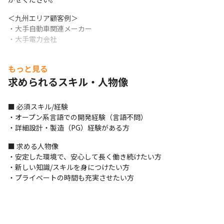
＜九州エリア顧客例＞

・大手自動車関連メーカー 

・大手電力会社 
＜プロジェクト例＞

もっと見る
・顧客BtoBシステムの更改案件、DX対応検討などへの参画

・IoT、AIなど使用した新たなサービス立上げ

求められるスキル・人物像
・大手加工食品企業のモバイルアプリケーションの開発

・大手電機メーカーのデータプラットフォームの開発

■ 必須スキル/経験

・特権アカウント管理システムの構築

・オープン系言語での開発経験（言語不問）

・接客支援システムのクラウドWeb化

・詳細設計・製造（PG）経験がある方
・行動予測アプリケーションの実証実験

・AIOCRを使用した契約書の分類分け実証実験
■ 求める人物像

・安定した環境で、安心して長く働き続けたい方

・新しい知識/スキルを身につけたい方

・プライベートの時間も充実させたい方