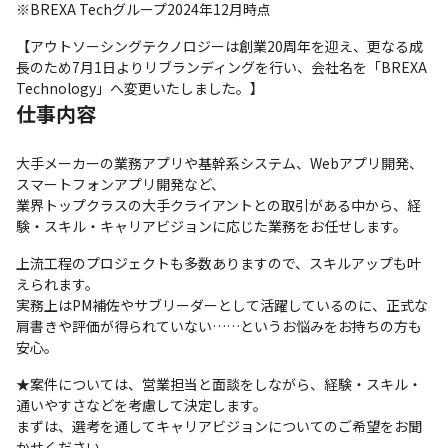
※BREXA Techグループ2024年12月時点
【アウトソーシングテクノロジーは創業20周年を迎え、更なる成
長のため7月1日よりリブランディングを行い、会社名を「BREXA 
Technology」へ変更いたしました。】
仕事内容
⼤⼿メーカーの業務アプリや基幹系システム、Webアプリ開発、
スマートフォンアプリ開発など、

業界トップクラスの大手クライアントとの取引がある中から、経
験・スキル・キャリアビジョンに応じた業務をお任せします。
上流工程のプロジェクトも多数ありますので、スキルアップも叶
えられます。

実務上はPM補佐やサブリーダーとして活躍しているのに、正式な
肩書きや評価が得られていない……というお悩みをお持ちの方も
安心。
★案件については、営業担当と面談をしながら、経験・スキル・
通いやすさなどを考慮して決定します。 

まずは、選考を通してキャリアビジョンについてのご希望をお聞
かせください。