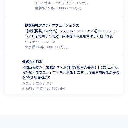
ITコンサル・セキュリティコンサル
東京都
年収 :
1000
-
2500
万円
株式会社アクティブフュージョンズ
【受託開発／Web系】システムエンジニア／週2～3日リモー
ト／AIを利用した開発／要件定義～運用保守まで担当可能
システムエンジニア
東京都
年収 :
600
-
700
万円
株式会社FCN
＜関西勤務＞【業務システム開発経験者大募集！】設計工程か
ら対応可能なエンジニアを大募集します！/後輩育成経験が積め
る/多数PJ候補あり
システムエンジニア
大阪府
年収 :
450
-
650
万円