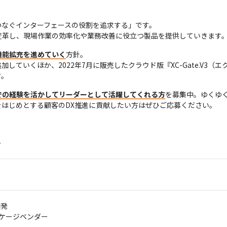
なぐインターフェースの役割を追求する」です。

変革し、現場作業の効率化や業務改善に役立つ製品を提供していきます
機能拡充を進めていく
方針。

していくほか、2022年7月に販売したクラウド版『XC-Gate.V3
す。
での経験を活かしてリーダーとして活躍してくれる方
を募集中。ゆくゆ
はじめとする顧客のDX推進に貢献したい方はぜひご応募ください。
ー
開発
ッケージベンダー