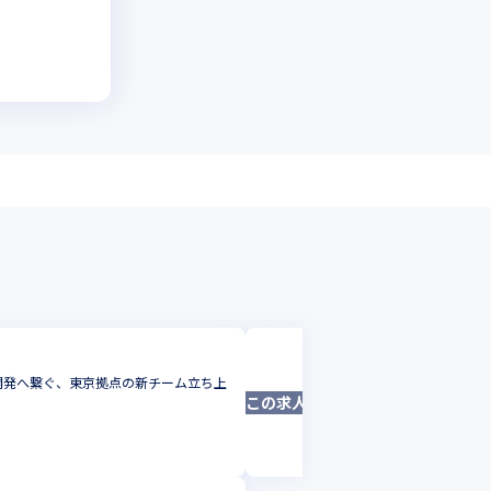
株式会社テクノツリー
開発へ繋ぐ、東京拠点の新チーム立ち上
＜愛知＞自社製品『X
この求人は募集終了しました
プロジェクトを推進し
システムエンジニア
愛知県
年収 :
500
-
63