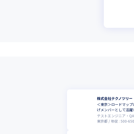
株式会社テクノツリー
＜東京＞ロードマップ
げメンバーとして活躍
テストエンジニア・Q
東京都
年収 :
500
-
65