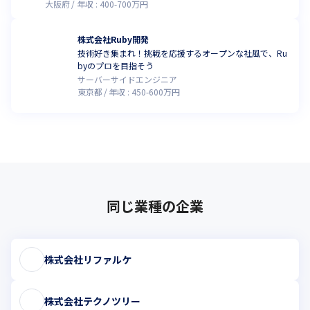
大阪府
年収 :
400
-
700
万円
株式会社Ruby開発
技術好き集まれ！挑戦を応援するオープンな社風で、Ru
byのプロを目指そう
サーバーサイドエンジニア
東京都
年収 :
450
-
600
万円
同じ業種の企業
株式会社リファルケ
株式会社テクノツリー