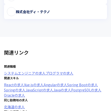
株式会社ディ・テクノ
関連リンク
関連職種
システムエンジニア
の求人
プログラマ
の求人
関連スキル
React
の求人
Vue.js
の求人
Angular
の求人
Spring Boot
の求人
Spring
の求人
JavaScript
の求人
Java
の求人
PostgreSQL
の求人
Oracle
の求人
同じ勤務地の求人
北海道
の求人