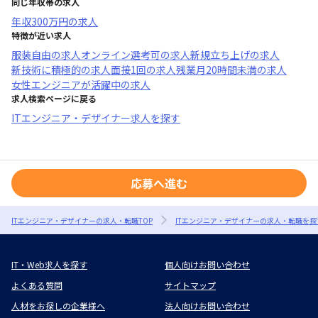
同じ年収帯の求人
年収
300万円
の求人
特徴が近い求人
服装自由
の求人
オンライン選考可
の求人
新規立ち上げ
の求人
新技術に積極的
の求人
面接1回
の求人
残業月20時間未満
の求人
女性エンジニアが活躍中
の求人
求人検索ページに戻る
ITエンジニア・デザイナー求人を探す
応募へ進む
ITエンジニア・デザイナーの求人・転職TOP
ITエンジニア・デザイナーの求人・転職を探
IT・Web求人を探す
個人向けお問い合わせ
よくある質問
サイトマップ
人材をお探しの企業様へ
法人向けお問い合わせ