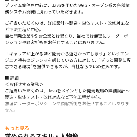
プライム案件を中心に、Javaを用いたWeb・オープン系の各種業
務システム開発に携わっていただきます。
ご担当いただくのは、詳細設計〜製造・単体テスト・改修対応な
ど下流工程が中心。

自社開発企業やSIer企業とは異なり、当社では無理にリーダーポ
ジションや顧客折衝をお任せすることはありません。
「キャリアが上がるほど開発から遠ざかってしまう」というエン
ジニア特有のジレンマを感じている方に対して、“ずっと開発に専
念できる環境”を提供できるのが、当社ならではの強みです。
■ 詳細

＜お任せする業務＞

ご担当いただくのは、Javaをメインとした開発現場の詳細設計〜
製造・単体テスト・改修対応など下流工程が中心。

無理にリーダーポジションや顧客折衝をお任せすることはありま
せん。
＜プロジェクト事例＞

もっと見る
★防衛省向け大規模Webシステム開発 ★大手IT企業向けシステム
開発 ★大手通信会社向けアプリ開発 ★クレジットカード決済の基
求められるスキル・人物像