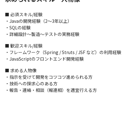
盤システム更改 ★電気自動車の外部DBとの連携システム開発 
★Mendixを用いた商談契約システム開発 ★Salesforceのカスタマ
■ 必須スキル/経験

イズ案件 ★財務会計システムの刷新化 ★生産管理システムのWEB
・Javaの開発経験（2～3年以上）

アプリ新規構築 など
・SQLの経験 

・詳細設計～製造～テストの実務経験
■ この仕事の面白み、魅力

当社のモットーは「スキルのみで事務的に配属先を決定しない、
■ 歓迎スキル/経験

価値観マッチング」です！

・フレームワーク（Spring / Struts / JSF など）の利用経験

配属先の雰囲気がエンジニアの価値観に合っているか、短期・中
・JavaScriptのフロントエンド開発経験
長期でやっていきたいことや働き方など、エンジニア一人一人違
って当然ですので、そういった所まで落とし込み配属先や担当し
■ 求める人物像

てもらう業務を決めていきます。

・指示を受けて開発をコツコツ進められる方 

またリーダーとしての業務にチャレンジしたい方や、上流工程SE
・技術への探求心のある方

へとステップアップしたい方も大歓迎です！
・報告・連絡・相談（報連相）を適宜行える方