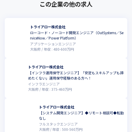
この企業の他の求人
トライアロー株式会社
ローコード・ノーコード開発エンジニア（OutSystems／Se
rviceNow／Power Platform）
アプリケーションエンジニア
大阪府
年収 :
480
-
600
万円
トライアロー株式会社
【インフラ運用保守エンジニア】「安定もスキルアップも諦
めたくない」運用保守経験のある方へ！
インフラエンジニア
大阪府
年収 :
375
-
460
万円
トライアロー株式会社
【システム開発エンジニア】◆リモート相談可◆転勤
なし
フルスタックエンジニア
大阪府
年収 :
500
-
560
万円