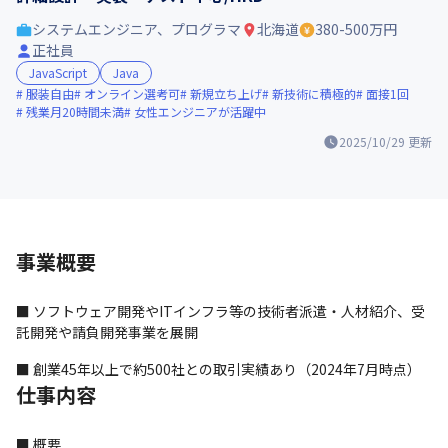
システムエンジニア、プログラマ
北海道
380-500万円
正社員
JavaScript
Java
服装自由
オンライン選考可
新規立ち上げ
新技術に積極的
面接1回
残業月20時間未満
女性エンジニアが活躍中
2025/10/29
更新
事業概要
■ ソフトウェア開発やITインフラ等の技術者派遣・人材紹介、受
託開発や請負開発事業を展開
■ 創業45年以上で約500社との取引実績あり（2024年7月時点）
仕事内容
■ 概要
