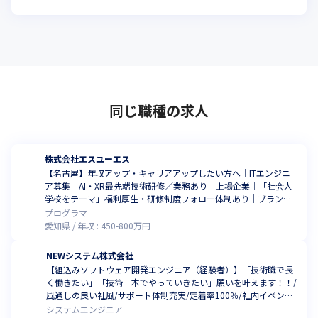
同じ職種の求人
株式会社エスユーエス
【名古屋】年収アップ・キャリアアップしたい方へ│ITエンジニ
ア募集│AI・XR最先端技術研修／業務あり│上場企業│「社会人
学校をテーマ」福利厚生・研修制度フォロー体制あり│ブラン
ク・転職歴不問│
プログラマ
愛知県
年収 :
450
-
800
万円
NEWシステム株式会社
【組込みソフトウェア開発エンジニア（経験者）】「技術職で長
く働きたい」「技術一本でやっていきたい」願いを叶えます！！/
風通しの良い社風/サポート体制充実/定着率100％/社内イベント
充実
システムエンジニア