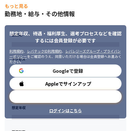
もっと見る
勤務地・給与・その他情報
想定年収、待遇・福利厚生、
選考プロセスなどを確認
勤務地
するには会員登録が必要です
利用規約
、
レバテックID利用規約
、
レバレジーズグループ・プライバシ
ーポリシー
をご確認のうえ、同意いただける場合は会員登録へお進みく
アクセス
ださい。
Googleで登録
Appleでサインアップ
勤務時間
メールアドレスで登録
想定年収
ログインはこちら