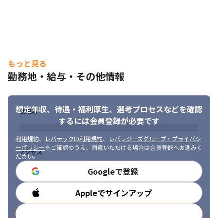
もっと見る
勤務地・給与・その他情報
想定年収、待遇・福利厚生、
選考プロセスなどを確認
勤務地
するには会員登録が必要です
利用規約
、
レバテックID利用規約
、
レバレジーズグループ・プライバシ
ーポリシー
をご確認のうえ、同意いただける場合は会員登録へお進みく
アクセス
ださい。
Googleで登録
Appleでサインアップ
勤務時間
メールアドレスで登録