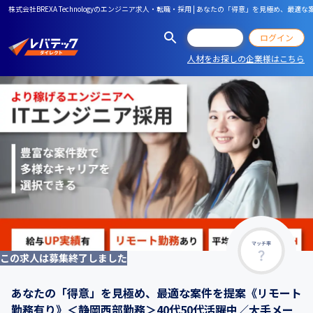
株式会社BREXA Technologyのエンジニア求人・転職・採用 | あなたの「得意」を見
会員登録
ログイン
人材をお探しの企業様はこちら
マッチ率
この求人は募集終了しました
あなたの「得意」を見極め、最適な案件を提案《リモート
勤務有り》＜静岡西部勤務＞40代50代活躍中／⼤⼿メー