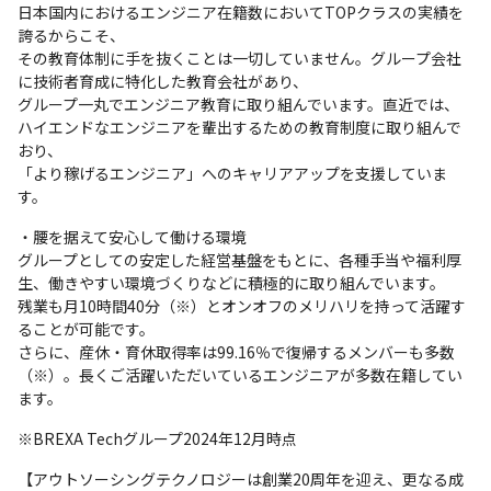
日本国内におけるエンジニア在籍数においてTOPクラスの実績を
誇るからこそ、

その教育体制に手を抜くことは一切していません。グループ会社
に技術者育成に特化した教育会社があり、

グループ一丸でエンジニア教育に取り組んでいます。直近では、
ハイエンドなエンジニアを輩出するための教育制度に取り組んで
おり、

「より稼げるエンジニア」へのキャリアアップを支援していま
す。
・腰を据えて安心して働ける環境

グループとしての安定した経営基盤をもとに、各種手当や福利厚
生、働きやすい環境づくりなどに積極的に取り組んでいます。

残業も月10時間40分（※）とオンオフのメリハリを持って活躍す
ることが可能です。

さらに、産休・育休取得率は99.16％で復帰するメンバーも多数
（※）。長くご活躍いただいているエンジニアが多数在籍してい
ます。
※BREXA Techグループ2024年12月時点
【アウトソーシングテクノロジーは創業20周年を迎え、更なる成