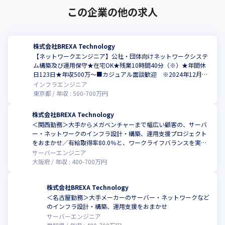
この企業の他の求人
株式会社BREXA Technology
【ネットワークエンジニア】公社・団体向けネットワークシステ
ム構築及び運用保守★在宅OK★残業10時間40分（※）★年間休
日123日★年収500万～■カジュアル面談歓迎 ※2024年12月時
点
インフラエンジニア
東京都
年収 :
500
-
700
万円
株式会社BREXA Technology
＜関西勤務＞大手からメガベンチャーまで幅広い顧客の、サーバ
ー・ネットワークのインフラ設計・構築、運用支援プロジェクト
をおまかせ／有給取得率80.0％と、ワークライフバランスを実現
しやすい環境
サーバーエンジニア
大阪府
年収 :
400
-
700
万円
株式会社BREXA Technology
＜名古屋勤務＞⼤⼿メーカーのサーバー・ネットワークなど
のインフラ設計・構築、運用支援をおまかせ
サーバーエンジニア