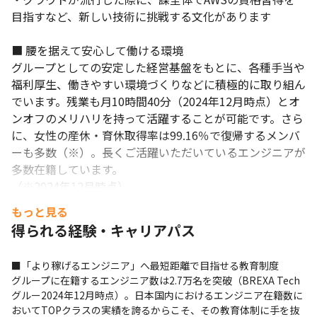
目指すなど、新しい技術に挑戦する文化があります 

■ 腰を据えて安心して働ける環境

グループとしての安定した経営基盤をもとに、各種手当や
福利厚生、働きやすい環境づくりなどに積極的に取り組ん
でいます。残業も月10時間40分（2024年12月時点）とオ
ンオフのメリハリを持って活躍することが可能です。さら
に、女性の産休・育休取得率は99.16％で復帰するメンバ
ーも多数（※）。長くご活躍いただいているエンジニアが
多数在籍しています。

（※2024年12月時点）
もっと見る
得られる経験・キャリアパス
■「より稼げるエンジニア」へ最短距離で目指せる教育制度

グループに在籍するエンジニア数は2.7万名を突破（BREXA Tech
グルー2024年12月時点）。日本国内におけるエンジニア在籍数に
おいてTOPクラスの実績を誇るからこそ、その教育体制に手を抜