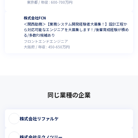
東京都
年収 :
600
-
700
万円
株式会社FCN
＜関西勤務＞【業務システム開発経験者大募集！】設計工程か
ら対応可能なエンジニアを大募集します！/後輩育成経験が積め
る/多数PJ候補あり
フロントエンドエンジニア
大阪府
年収 :
450
-
650
万円
同じ業種の企業
株式会社リファルケ
株式会社テクノツリー