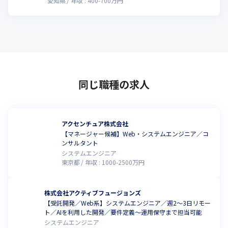
愛知県
年収 :
400
-
700
万円
同じ職種の求人
アクセンチュア株式会社
【マネージャー候補】Web・システムエンジニア／コ
ンサルタント
システムエンジニア
東京都
年収 :
1000
-
2500
万円
株式会社アクティブフュージョンズ
【受託開発／Web系】システムエンジニア／週2～3日リモー
ト／AIを利用した開発／要件定義～運用保守まで担当可能
システムエンジニア