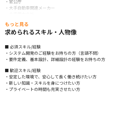
・官公庁

・大手自動車関連メーカー 

・大手電力会社 
もっと見る
＜プロジェクト例＞ 

求められるスキル・人物像
・IoT、AIなど利用した新たなサービス立上げ 

・電力系システムPMOプロジェクト運営 

・ビッグデータ解析システム開発 

■ 必須スキル/経験

・原価管理システム、購買管理システムPKG開発 

・システム開発のご経験をお持ちの方（言語不問）

・販売店顧客管理システム開発 
・要件定義、基本設計、詳細設計の経験をお持ちの方
■ この仕事の魅力、面白み

■ 歓迎スキル/経験

・提案～納品までをワンストップで行うため、得られる業務経験
・安定した環境で、安心して長く働き続けたい方

の幅が広く、やりがいも感じやすいです

・新しい知識・スキルを身につけたい方

・製品メーカーとの繋がりが強く、製品知識を学べます

・プライベートの時間も充実させたい方
・PMやコンサルへのキャリアパスも充実しています

・先輩は意識やレベルの高いメンバーが多いです

・若手メンバーの採用も積極的に行っているため、近い年齢やレ
イヤーのメンバーたちと一緒に頑張れる環境です