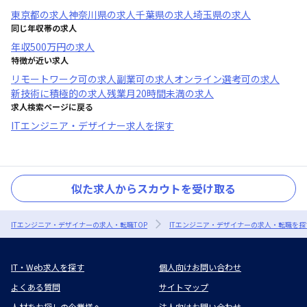
東京都
の求人
神奈川県
の求人
千葉県
の求人
埼玉県
の求人
同じ年収帯の求人
年収
500万円
の求人
特徴が近い求人
リモートワーク可
の求人
副業可
の求人
オンライン選考可
の求人
新技術に積極的
の求人
残業月20時間未満
の求人
求人検索ページに戻る
ITエンジニア・デザイナー求人を探す
似た求人からスカウトを受け取る
ITエンジニア・デザイナーの求人・転職TOP
ITエンジニア・デザイナーの求人・転職を探
IT・Web求人を探す
個人向けお問い合わせ
よくある質問
サイトマップ
人材をお探しの企業様へ
法人向けお問い合わせ