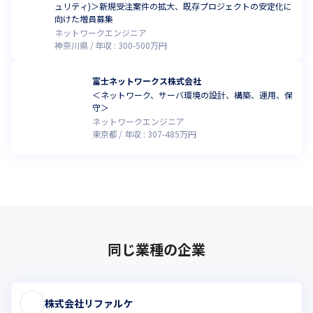
の高い

ュリティ)＞新規受注案件の拡大、既存プロジェクトの安定化に
サイバーセキュリティエンジニアの輩出を継続していく計画で
向けた増員募集
す。
ネットワークエンジニア
神奈川県
年収 :
300
-
500
万円
今回の共同育成プロジェクトにより、ＥＤＲ（Endpoint 
Detection and Response）

富士ネットワークス株式会社
に特化したセキュリティエンジニアの育成を実施。

＜ネットワーク、サーバ環境の設計、構築、運用、保
また、幅広い分野のセキュリティエンジニアの育成を予定してお
守＞
り、

ネットワークエンジニア
「ネットワークスペシャリスト」「情報処理安全確保支援士」の
東京都
年収 :
307
-
485
万円
資格を保持した

セキュリティアーキテクト、セキュリティ対策や組織づくりの提
案が可能な

セキュリティコンサルタント、ホワイトハッカーレベルの人材を
育成する計画です。
カリキュラムは、BREXA Technologyで雇用したエンジニアが、
サイバーリーズン提供の認定資格プログラムを受講し、

同じ業種の企業
また、実際のＳＯＣ（セキュリティ・オペレーション・センタ
ー）業務を通じて、

 サイバー攻撃対策プラットフォーム「Cybereason」の製品知識
株式会社リファルケ
や
