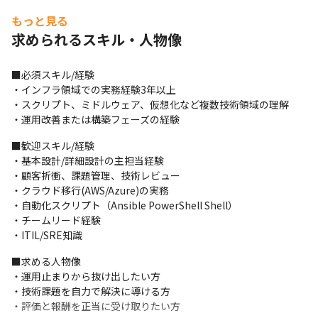
い方歓迎です。
もっと見る
【プロジェクト例】

求められるスキル・人物像
・大規模オンプレ基盤の更改（Linux/Windows Server + 
VMware）

■必須スキル/経験

・認証基盤の刷新（AD/RADIUS）

・インフラ領域での実務経験3年以上

・クラウドリフト案件（AWS/Azure移行支援）

・スクリプト、ミドルウェア、仮想化など複数技術領域の理解

・DR環境の設計と性能検証

・運用改善または構築フェーズの経験
・セキュリティ統制強化に伴うログ基盤導入
■歓迎スキル/経験

【育成と評価の仕組み】

・基本設計/詳細設計の主担当経験

・キャリアアドバイザー、営業による定期的なキャリア面談も実
・顧客折衝、課題管理、技術レビュー

施

・クラウド移行(AWS/Azure)の実務

・資格取得支援制度…受験費用負担、祝い金あり

・自動化スクリプト（Ansible PowerShell Shell）

・案件単価だけでなく、スキルも評価。

・チームリード経験

　そのため、スキルアップが直接報酬に結びつくやりがいがあり
・ITIL/SRE知識
ます。
■求める人物像

【技術スタック例】

・運用止まりから抜け出したい方

・OS: Linux Windows Server

・技術課題を自力で解決に導ける方

・仮想基盤: VMware Hyper V KVM

・評価と報酬を正当に受け取りたい方
・NW: Cisco L2 L3、FW ACL、LB
