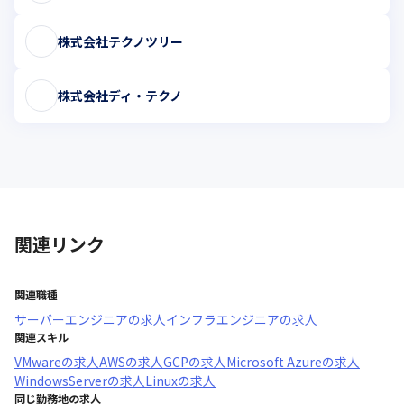
セキュリティ運用のノウハウを学んでいけるように設計していま
す。
株式会社テクノツリー
サイバーリーズンとBREXA Technologyは、今回のプロジェクト
を通じて、

株式会社ディ・テクノ
日本市場におけるサイバーセキュリティ人材不足の課題解決に寄
与すべく取り組んでまいります。
このように、目指すエンジニア像に向けて、その時々の自身に適
した進路を

自在に選択しながら成長できるのが、BREXA Technologyです。
関連リンク
関連職種
サーバーエンジニア
の求人
インフラエンジニア
の求人
関連スキル
VMware
の求人
AWS
の求人
GCP
の求人
Microsoft Azure
の求人
WindowsServer
の求人
Linux
の求人
同じ勤務地の求人