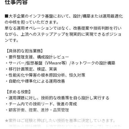
仕事内容
■大手企業のインフラ基盤において、設計/構築または運用最適化
の中核を担っていただきます。

単なる運用オペレーションではなく、改善提案や技術判断を行い
ながら、上流へのステップアップを現実的に実現できるポジショ
ンです。
【具体的な担当業務】

・要件整理支援、構成設計レビュー

・サーバー/仮想基盤（VMware等）/ネットワークの設計構築

・移行計画策定、検証、実装

・性能劣化や障害の根本原因分析、恒久対策

・自動化や標準化による運用改善
【求める役割】

・運用課題に対し、技術的な改善策を自ら設計し実行する

・チーム内での技術リード、後進の育成

・顧客折衝、提案、進捗・品質管理
★案件はご経験と伸ばしたい技術を基準に決定していきます。

　運用から設計構築、上流工程などにキャリアアップしていきた