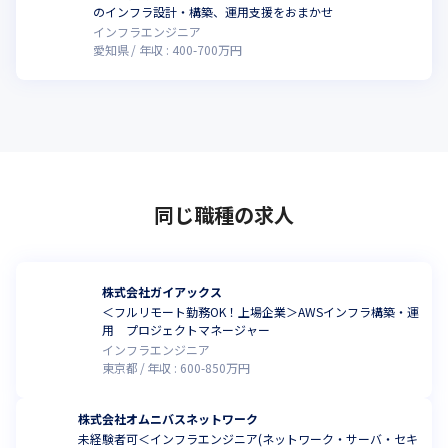
のインフラ設計・構築、運用支援をおまかせ
リアパスだけでなく、

インフラエンジニア
BREXA Technology独自の体制としてセクションリーダー（SL）
愛知県
年収 :
400
-
700
万円
やクライアントリーダー（CL）

といったマネジメントポジションを設けており、早い段階でマネ
ジメント経験を学べることは、

将来PMを目指すエンジニアにとって、キャリアを後押しする体制
があるといえます。

また、WEB系やインフラ/サーバ系、上流工程など多様なプロジェ
クトに参画するチャンスのある当社であれば、

磨けるスキルも本人の意向次第で、いくらでも広げていけます。
同じ職種の求人
【セキュリティエンジニアの育成プロジェクト始動】

また、BREXA Technologyはサイバーリーズン合同会社と共同で
進めている

株式会社ガイアックス
セキュリティ人材育成プロジェクトを2023年に本格始動させまし
＜フルリモート勤務OK！上場企業＞AWSインフラ構築・運
た。

用 プロジェクトマネージャー
2024年には約150名、2025年には約280名のセキュリティ人材輩
インフラエンジニア
出を計画していましたが、

東京都
年収 :
600
-
850
万円
2024年11月時点で資格取得者が360名と、来年度の目標値を前倒
しで大幅に上回り達成。

株式会社オムニバスネットワーク
この資格取得数は国内でトップクラスであり、今後もよりスキル
未経験者可＜インフラエンジニア(ネットワーク・サーバ・セキ