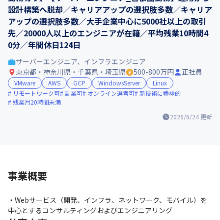
設計構築へ脱却／キャリアアップの選択肢多数／キャリア
アップの選択肢多数／大手企業中心に5000社以上の取引
先／20000人以上のエンジニアが在籍／平均残業10時間4
0分／年間休日124日
サーバーエンジニア、インフラエンジニア
東京都・神奈川県・千葉県・埼玉県
500-800万円
正社員
VMware
AWS
GCP
WindowsServer
Linux
リモートワーク可
副業可
オンライン選考可
新技術に積極的
残業月20時間未満
2026/6/24
更新
事業概要
・Webサービス（開発、インフラ、ネットワーク、モバイル）を
中心とするコンサルティングおよびエンジニアリング