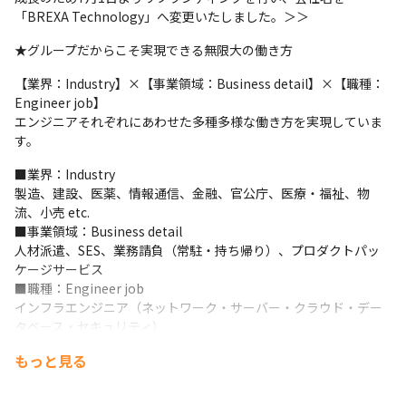
「BREXA Technology」へ変更いたしました。＞＞
★グループだからこそ実現できる無限大の働き方
【業界：Industry】×【事業領域：Business detail】×【職種：
Engineer job】

エンジニアそれぞれにあわせた多種多様な働き方を実現していま
す。
■業界：Industry

製造、建設、医薬、情報通信、金融、官公庁、医療・福祉、物
流、小売 etc.

■事業領域：Business detail

人材派遣、SES、業務請負（常駐・持ち帰り）、プロダクトパッ
ケージサービス

■職種：Engineer job

インフラエンジニア（ネットワーク・サーバー・クラウド・デー
タベース・セキュリティ）

開発エンジニア（システム・WEB・組み込み・モバイル）

もっと見る
Maas、移動体通信、ICT、ITサポート事務、デザイン
BREXA Technologyの強みは、対応可能な分野、領域、技術の幅