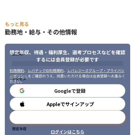
・監視/運用: Zabbix、バックアップツール

・ディレクトリ/認証: Active Directory、LDAP

・自動化: Ansible、PowerShell、Shell
もっと見る
勤務地・給与・その他情報
想定年収、待遇・福利厚生、
選考プロセスなどを確認
勤務地
するには会員登録が必要です
利用規約
、
レバテックID利用規約
、
レバレジーズグループ・プライバシ
ーポリシー
をご確認のうえ、同意いただける場合は会員登録へお進みく
アクセス
ださい。
Googleで登録
Appleでサインアップ
勤務時間
メールアドレスで登録
想定年収
ログインはこちら