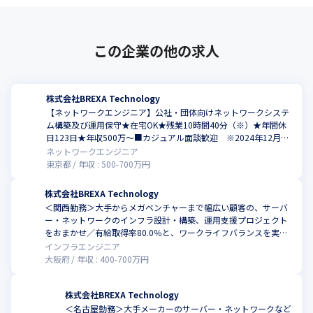
広さや奥深さです。

利益をM＆Aなどによる技術メニューの拡大に積極投資しており、

顧客が抱える課題の解決に結びつく製品・サービスを調達してく
この企業の他の求人
る商社としての機能や、

高度なSI機能も有し、さらには自社でパッケージサービスや

プロダクトを生み出す開発会社としての顔も持っています。

そのため、対応可能な技術領域はSIからインフラ基盤構築、アプ
株式会社BREXA Technology
リ開発、

【ネットワークエンジニア】公社・団体向けネットワークシステ
WEBサイト構築・コンサルティング、DX、ロボティクスなど広範
ム構築及び運用保守★在宅OK★残業10時間40分（※）★年間休
日123日★年収500万～■カジュアル面談歓迎 ※2024年12月時
にわたり、

点
ネットワークエンジニア
開発、運用・保守はもちろん、企画や要件定義、設計といった上
東京都
年収 :
500
-
700
万円
流工程まで網羅しています。
株式会社BREXA Technology
★スキルアップ・キャリアアップを実現する体制を整えること
＜関西勤務＞大手からメガベンチャーまで幅広い顧客の、サーバ
で、お客様から信頼されるエンジニアに
ー・ネットワークのインフラ設計・構築、運用支援プロジェクト
をおまかせ／有給取得率80.0％と、ワークライフバランスを実現
【キャリアを後押しする社員研修】

しやすい環境
インフラエンジニア
グループ会社に技術者育成に特化した教育会社があり、

大阪府
年収 :
400
-
700
万円
社員一人ひとりが最大限に活躍出来る場の提供やステップアップ
出来る環境の整備など、

人材育成メニューの充実にも力を注いでいます。

株式会社BREXA Technology
エンジニアであれば、PG→SE→PL→PMといった従来通りのキャ
＜名古屋勤務＞⼤⼿メーカーのサーバー・ネットワークなど