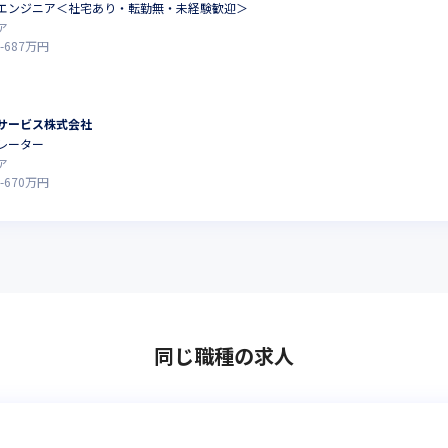
エンジニア＜社宅あり・転勤無・未経験歓迎＞
ア
-
687
万円
サービス株式会社
レーター
ア
-
670
万円
同じ職種の求人