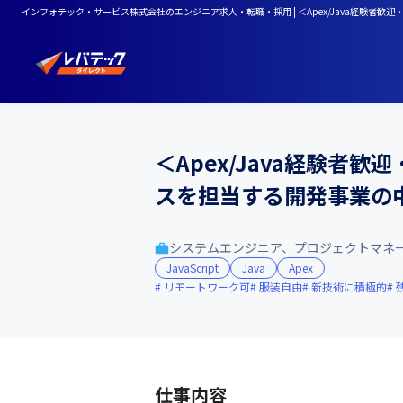
インフォテック・サービス株式会社のエンジニア求人・転職・採用 | ＜Apex/Java経験者歓迎
＜Apex/Java経験者
スを担当する開発事業の中
システムエンジニア、プロジェクトマネ
JavaScript
Java
Apex
リモートワーク可
服装自由
新技術に積極的
仕事内容