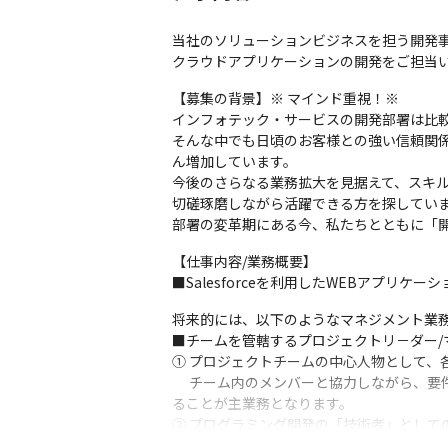
当社のソリューションビジネスを担う開発事
クラウドアプリケーションの開発をご担当
【募集の背景】※ マインド重視！※

インフォテック・サービスの開発部署は比較
そんな中でも日頃のお客様との強い信頼関
ん増加しています。

今後のさらなる業務拡大を見据えて、スキ
切磋琢磨しながら活躍できる方を探していま
部署の変革期にある今、私たちとともに「
【仕事内容/業務概要】

■Salesforceを利用したWEBアプリケー
将来的には、以下のようなマネジメント業務
■チームを管轄するプロジェクトリ－ダー/マ
① プロジェクトチームの中心人物として、
　 チーム内のメンバーと協力しながら、
ることが主業務となります。

② プログラミング開発の「技術者」とし
な側面でご自身の裁量権を発揮することが可