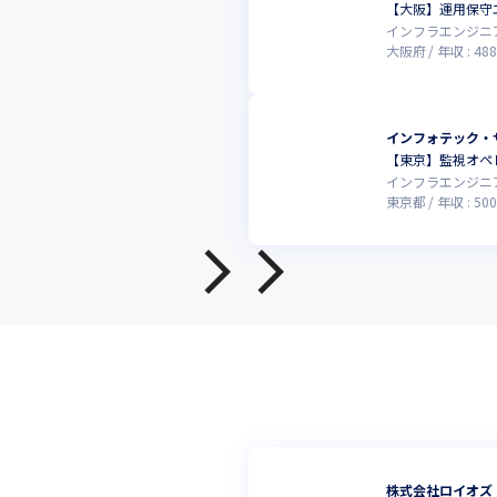
【大阪】運用保守
インフラエンジニ
大阪府
年収 :
488
インフォテック・
【東京】監視オペ
インフラエンジニ
東京都
年収 :
500
株式会社ロイオズ