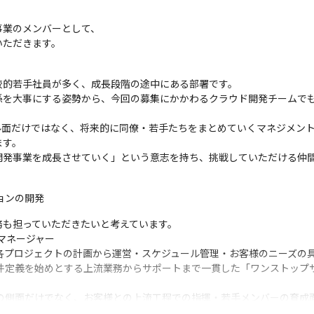
業のメンバーとして、

いただきます。
的若手社員が多く、成長段階の途中にある部署です。

係を大事にする姿勢から、今回の募集にかかわるクラウド開発チームで
ル面だけではなく、将来的に同僚・若手たちをまとめていくマネジメン
す。

開発事業を成長させていく」という意志を持ち、挑戦していただける仲
ションの開発
も担っていただきたいと考えています。

ネージャー

各プロジェクトの計画から運営・スケジュール管理・お客様のニーズの具
要件定義を始めとする上流業務からサポートまで一貫した「ワンストップ
ての側面だけでなく、お客様との上流工程での指揮・若手メンバーの育成
能です。
