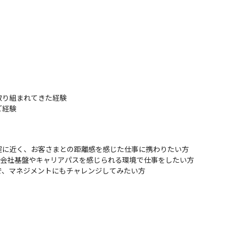
き、更に経験を積むことによって大きな案件のリーダーにもチャレンジ
】

い/お客様との距離感を感じた仕事に携わりたい！」

した会社基盤・キャリアパスを感じられる環境で仕事をしたい！」

つ、将来的にマネジメントにもチャレンジしてみたい！」
り組まれてきた経験

経験

に近く、お客さまとの距離感を感じた仕事に携わりたい方

た会社基盤やキャリアパスを感じられる環境で仕事をしたい方

で、マネジメントにもチャレンジしてみたい方