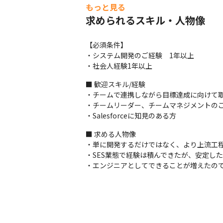
もっと見る
まずは少人数のチームから担当していただ
求められるスキル・人物像
【こんなマインドをお持ちの方を大募集！！
◆「単に開発するだけでなく、より上流に近
【必須条件】

◆「SES業態で経験は積んできたが、安定
・システム開発のご経験　1年以上

◆「エンジニアとして技術を磨いていきつ
・社会人経験1年以上
■ 歓迎スキル/経験

・チームで連携しながら目標達成に向けて取
・チームリーダー、チームマネジメントのご
・Salesforceに知見のある方
■ 求める人物像

・単に開発するだけではなく、より上流工程
・SES業態で経験は積んできたが、安定し
・エンジニアとしてできることが増えたの