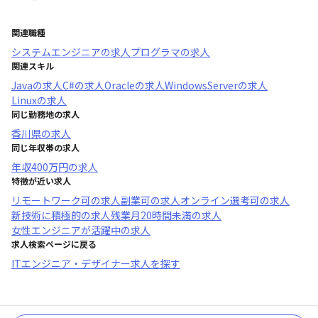
関連職種
システムエンジニア
の求人
プログラマ
の求人
関連スキル
Java
の求人
C#
の求人
Oracle
の求人
WindowsServer
の求人
Linux
の求人
同じ勤務地の求人
香川県
の求人
同じ年収帯の求人
年収
400万円
の求人
特徴が近い求人
リモートワーク可
の求人
副業可
の求人
オンライン選考可
の求人
新技術に積極的
の求人
残業月20時間未満
の求人
女性エンジニアが活躍中
の求人
求人検索ページに戻る
ITエンジニア・デザイナー求人を探す