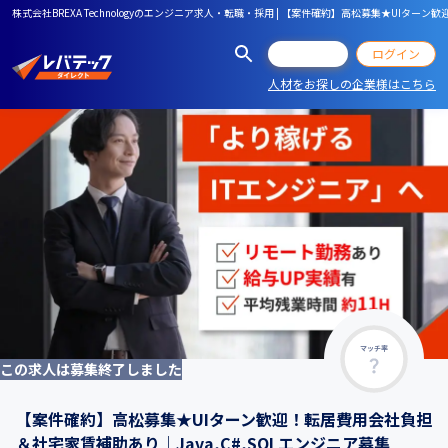
株式会社BREXA Technologyのエンジニア求人・転職・採用 | 【案件確約】高松募集★UIター
会員登録
ログイン
人材をお探しの企業様はこちら
マッチ率
この求人は募集終了しました
【案件確約】高松募集★UIターン歓迎！転居費用会社負担
＆社宅家賃補助あり｜Java,C#,SQLエンジニア募集