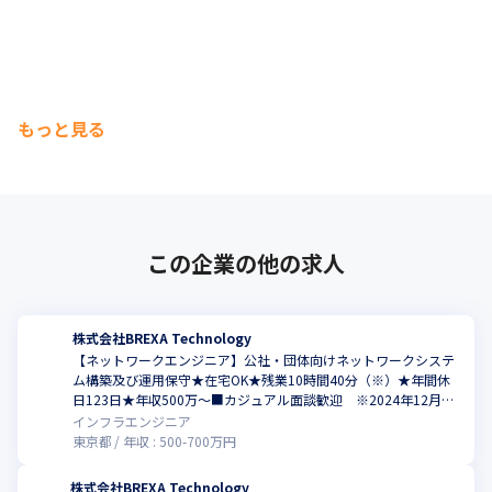
もっと見る
この企業の他の求人
株式会社BREXA Technology
【ネットワークエンジニア】公社・団体向けネットワークシステ
ム構築及び運用保守★在宅OK★残業10時間40分（※）★年間休
日123日★年収500万～■カジュアル面談歓迎 ※2024年12月時
点
インフラエンジニア
東京都
年収 :
500
-
700
万円
株式会社BREXA Technology