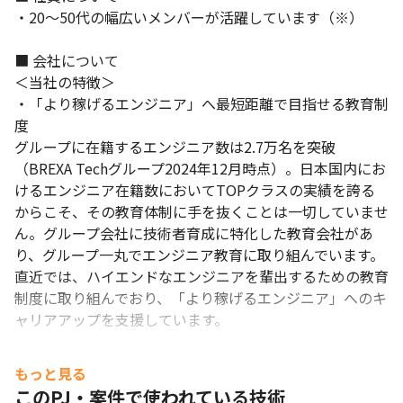
・20～50代の幅広いメンバーが活躍しています（※）

■ 会社について

＜当社の特徴＞

・「より稼げるエンジニア」へ最短距離で目指せる教育制
度

グループに在籍するエンジニア数は2.7万名を突破
（BREXA Techグループ2024年12月時点）。日本国内にお
けるエンジニア在籍数においてTOPクラスの実績を誇る
からこそ、その教育体制に手を抜くことは一切していませ
ん。グループ会社に技術者育成に特化した教育会社があ
り、グループ一丸でエンジニア教育に取り組んでいます。
直近では、ハイエンドなエンジニアを輩出するための教育
制度に取り組んでおり、「より稼げるエンジニア」へのキ
ャリアアップを支援しています。

・腰を据えて安心して働ける環境

もっと見る
グループとしての安定した経営基盤をもとに、各種手当や
このPJ・案件で使われている技術