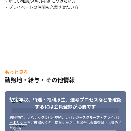
・新しい知識/スキルを身につけたい方

（3）充実の研修制度

・プライベートの時間も充実させたい方
eラーニングを無料で利用でき、あなたの目標に応じた学習を自身
で進めて行くことができます。キャリアチェンジの為の、リスキ
リング制度も充実しています。
（4）キャリアフォローアップ制度

希望のキャリアプラン実現に向けてキャリアアドバイザーが常駐
し、エンジニアのサーポートを行います。
もっと見る
勤務地・給与・その他情報
想定年収、待遇・福利厚生、
選考プロセスなどを確認
勤務地
するには会員登録が必要です
利用規約
、
レバテックID利用規約
、
レバレジーズグループ・プライバシ
ーポリシー
をご確認のうえ、同意いただける場合は会員登録へお進みく
アクセス
ださい。