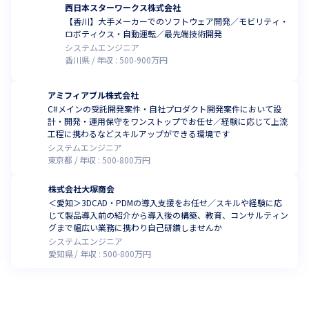
西日本スターワークス株式会社
【香川】大手メーカーでのソフトウェア開発／モビリティ・
ロボティクス・自動運転／最先端技術開発
システムエンジニア
香川県
年収 :
500
-
900
万円
アミフィアブル株式会社
C#メインの受託開発案件・自社プロダクト開発案件において設
計・開発・運用保守をワンストップでお任せ／経験に応じて上流
工程に携わるなどスキルアップができる環境です
システムエンジニア
東京都
年収 :
500
-
800
万円
株式会社大塚商会
＜愛知＞3DCAD・PDMの導入支援をお任せ／スキルや経験に応
じて製品導入前の紹介から導入後の構築、教育、コンサルティン
グまで幅広い業務に携わり自己研鑽しませんか
システムエンジニア
愛知県
年収 :
500
-
800
万円