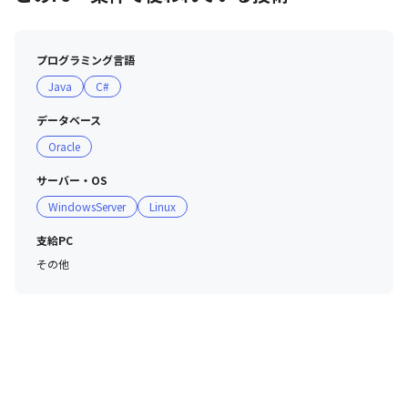
福利厚生、働きやすい環境づくりなどに積極的に取り組ん
でいます。残業も月10時間40分（2024年12月時点）とオ
ンオフのメリハリを持って活躍することが可能です。さら
プログラミング言語
に、女性の産休・育休取得率は99.16％で復帰するメンバ
Java
C#
ーも多数（※）。長くご活躍いただいているエンジニアが
多数在籍しています。

データベース
（※2024年12月時点）
Oracle
サーバー・OS
WindowsServer
Linux
支給PC
その他