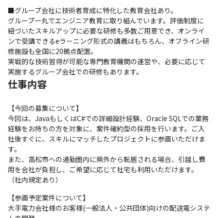
■グループ会社に技術者育成に特化した教育会社あり。

グループ一丸でエンジニア教育に取り組んでいます。評価制度に
紐づいたスキルアップに必要な研修も多数ご用意でき、オンライ
ンで受講できるeラーニング形式の講義はもちろん、オフライン研
修施設も全国に20拠点配置。

実戦的な技術習得が可能な専門教育機関の運営や、必要に応じて
実施するグループ会社での研修もあります。
仕事内容
【今回の募集について】

今回は、JavaもしくはC#での詳細設計経験、Oracle SQLでの業務
経験をお持ちの方を対象に、案件確約型の採用を行います。ご入
社後すぐに、スキルにマッチしたプロジェクトに参画いただけま
す。

また、高松市への通勤圏内に県外から転居される場合、引越し費
用を会社が負担し、ご希望に応じて社宅も利用いただけます。
（社内規定あり）
【参画予定案件について】

大手電力会社様のお客様(一般法人・公共団体)向けの配送電システ