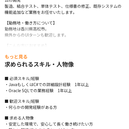
ムの開発

製造、結合テスト、単体テスト、仕様書の修正、既存システムの
機能追加など業務をお任せいたします。
【勤務地・働き方について】

勤務地は香川県高松市。

県外からのUIターンも歓迎します。
【こんな方におすすめ】

・地元に戻って働きたい方

もっと見る
・安定した条件でスキルを活かしたい方

求められるスキル・人物像
・技術者として長く働ける環境を探している方
【制度・サポート】

■ 必須スキル/経験

（1）明確な評価制度

・JavaもしくはC#での詳細設計経験　1年以上

他の企業にはない、目で見てわかる、可視化された評価制度によ
・Oracle SQLでの業務経験　1年以上
り明確に目標を定めて、給与アップやスキルアップを目指せる仕
組みがあります。
■ 歓迎スキル/経験

・何らかの開発経験がある方
（2）技術者組織

各拠点にエンジニア組織があり、技術的な相談窓口や、エンジニ
■ 求める人物像

ア視点の意見をもらえる環境です。
・安定した環境で、安心して長く働き続けたい方
