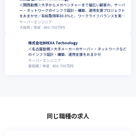
＜関西勤務＞大手からメガベンチャーまで幅広い顧客の、サーバ
ー・ネットワークのインフラ設計・構築、運用支援プロジェクト
をおまかせ／有給取得率80.0％と、ワークライフバランスを実現
しやすい環境
サーバーエンジニア
大阪府
年収 :
400
-
700
万円
株式会社BREXA Technology
＜名古屋勤務＞⼤⼿メーカーのサーバー・ネットワークなど
のインフラ設計・構築、運用支援をおまかせ
サーバーエンジニア
愛知県
年収 :
400
-
700
万円
同じ職種の求人