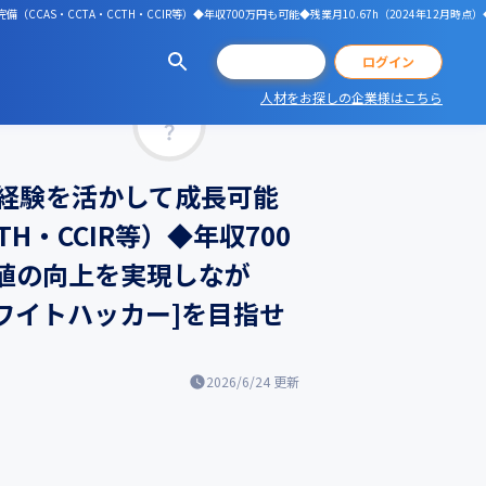
備（CCAS・CCTA・CCTH・CCIR等）◆年収700万円も可能◆残業月10.67h（2024年
会員登録
ログイン
人材をお探しの企業様はこちら
マッチ率
経験を活かして成長可能
H・CCIR等）◆年収700
価値の向上を実現しなが
ワイトハッカー]を目指せ
2026/6/24
更新