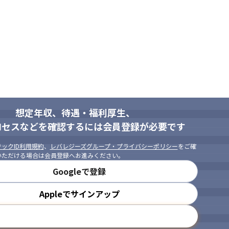
ただき、Cybereasonの認定資格を取得。

いる顧客プロジェクトへ配属となり、アラート監視運用業務を行っています。

ason社製品を導入されている顧客は多数いらっしゃるため、研修で学ん
ュリティエンジニアを目指したい方

eration Center）における、セキュリティ装置の設定やネットワーク
したい方
puter Security Incident Response Team）における
。
想定年収、待遇・福利厚生、
ら、経験・スキル・通いやすさなどを考慮して決定します。

ロセスなどを確認するには会員登録が必要です
についてのご希望をお聞かせください。
ックID利用規約
、
レバレジーズグループ・プライバシーポリシー
をご確
いただける場合は会員登録へお進みください。
Googleで登録
Appleでサインアップ
メールアドレスで登録