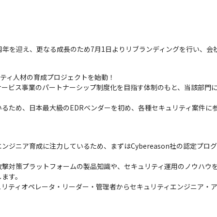


を迎え、更なる成長のため7月1日よりリブランディングを行い、会社名を「
ュリティ人材の育成プロジェクトを始動！

サービス事業のパートナーシップ制度化を目指す体制のもと、当該部門
いるため、日本最大級のEDRベンダーを初め、各種セキュリティ案件に
ンジニア育成に注力しているため、まずはCybereason社の認定プ
攻撃対策プラットフォームの製品知識や、セキュリティ運用のノウハウ
ます。

ュリティオペレータ・リーダー・管理者からセキュリティエンジニア・