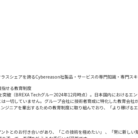
スシェアを誇るCybereason社製品・サービスの専門知識・専門ス
指せる教育制度

突破（BREXA Techグルー2024年12月時点）。日本国内における
とは一切していません。グループ会社に技術者育成に特化した教育会社
エンジニアを輩出するための教育制度に取り組んでおり、「より稼げる
ントとのお付き合いがあり、「この技術を極めたい」 、「常に新しい