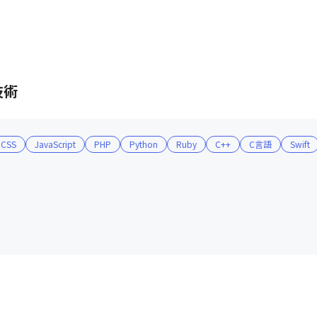
技術
CSS
JavaScript
PHP
Python
Ruby
C++
C言語
Swift