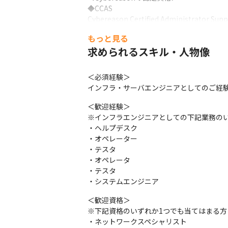
◆CCAS

Cybereason Certified Administrator Supp
管理者スペシャリスト

もっと見る
Cybereasonの導入方法や日常的なスキル
求められるスキル・人物像
◆CCTA

Cybereason Certified Threat Analyst

＜必須経験＞

アナリストスペシャリスト

インフラ・サーバエンジニアとしてのご経験
Cybereasonを利用したsトリアージや初
＜歓迎経験＞

◆CCTH

※インフラエンジニアとしての下記業務のい
Cybereason Certified Threat Huntert

・ヘルプデスク

ハンティングスペシャリスト

・オペレーター

Cybereasonの高度な機能を利用したプ
・テスタ

・オペレータ

◆CCIR

・テスタ

Cybereason Certified Inmcident Responde
・システムエンジニア
インシデント対応スペシャリスト

Cybereason Platformをマスター
＜歓迎資格＞

※下記資格のいずれか1つでも当てはまる方
＜資格取得後のプロジェクトアテンド事例＞
・ネットワークスペシャリスト

20代後半・2～3年ほどのNW監視業務経験