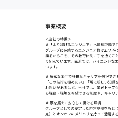
事業概要
＜当社の特徴＞

＃「より稼げるエンジニア」へ最短距離で目
グループに在籍するエンジニア数は2.7万名を
誇るからこそ、その教育体制に手を抜くこ
り組んでいます。直近では、ハイエンドな
います。
＃ 豊富な案件で多様なキャリアを選択できる
「この技術を極めたい」「常に新しい知識
れ想いがあるはず。当社では、業界トップ
ら職務・職場を希望できる制度や、キャリ
＃ 腰を据えて安心して働ける環境

グループとしての安定した経営基盤をもとに、
点）とオンオフのメリハリを持って活躍する