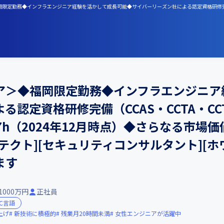
ニア＞◆福岡限定勤務◆インフラエンジニア経験を活かして成長可能◆サイバーリーズン社による認定資格研修完
ア＞◆福岡限定勤務◆インフラエンジニア
認定資格研修完備（CCAS・CCTA・CCT
7h（2024年12月時点）◆さらなる市場
テクト][セキュリティコンサルタント][ホ
ます
-1000万円
正社員
C言語
上げ
新技術に積極的
残業月20時間未満
女性エンジニアが活躍中