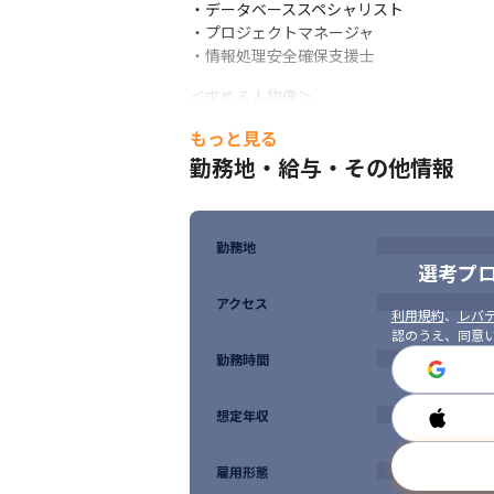
・データベーススペシャリスト

入社後にセキュリティ研修2～3週間ほど受講い
・プロジェクトマネージャ

その後、Cybereason社製品を入れて
・情報処理安全確保支援士
まずは資格取得となりますが、Cybere
アとしてスタート可能です。
＜求める人物像＞

・インフラエンジニアの経験を活かしてセキ
＜業務内容＞

もっと見る
・新しい知識・スキルを身につけたい方

製品導入～運用、SOC（Security Op
勤務地・給与・その他情報
・英語力を活かせるエンジニアとして活躍
を想定しています。

これらの経験を活かし、ゆくゆくはCSIRT（Com
等、レベルアップを目指していただきます
勤務地
★案件については、営業担当と面談をしなが
選考プ
　まずは、選考を通してキャリアビジョン
アクセス
利用規約
、
レバテ
認のうえ、同意
勤務時間
想定年収
雇用形態