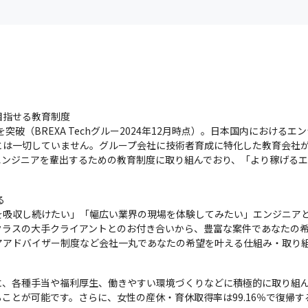
指せる教育制度

突破（BREXA Techグルー2024年12月時点）。日本国内における
とは一切していません。グループ会社に技術者育成に特化した教育会社
エンジニアを輩出するための教育制度に取り組んでおり、「より稼げる


を吸収し続けたい」「幅広い業界の現場を体験してみたい」エンジニア
クラスの大手クライアントとのお付き合いから、豊富な案件であなたの
アアドバイザー制度など会社一丸であなたの希望を叶える仕組み・取り
各種手当や福利厚生、働きやすい環境づくりなどに積極的に取り組んでいま
ことが可能です。さらに、女性の産休・育休取得率は99.16％で復帰