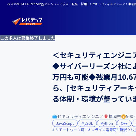
株式会社BREXA Technologyのエンジニア求人・転職・採用 | ＜セキュリティエンジ
この求人は募集終了しました
＜セキュリティエンジニ
◆サイバーリーズン社による
万円も可能◆残業月10.6
ら、[セキュリティアーキ
る体制・環境が整ってい
セキュリティエンジニア
福岡県
500
JavaScript
MySQL
Python
C++
リモートワーク可
オンライン選考可
新規立ち