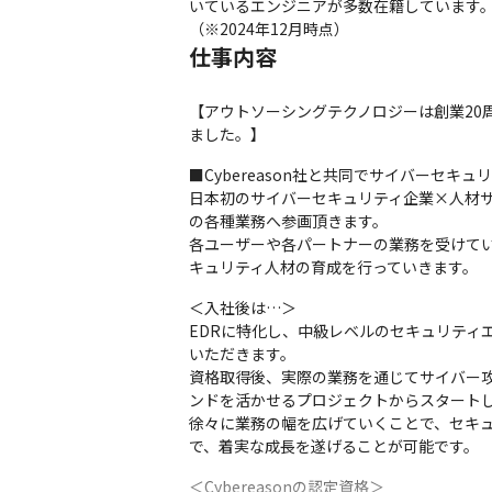
いているエンジニアが多数在籍しています。
（※2024年12月時点）
仕事内容
【アウトソーシングテクノロジーは創業20周年
ました。】
■Cybereason社と共同でサイバーセキ
日本初のサイバーセキュリティ企業×人材
の各種業務へ参画頂きます。

各ユーザーや各パートナーの業務を受けて
キュリティ人材の育成を行っていきます。
＜入社後は…＞

EDRに特化し、中級レベルのセキュリティエ
いただきます。

資格取得後、実際の業務を通じてサイバー
ンドを活かせるプロジェクトからスタートし
徐々に業務の幅を広げていくことで、セキ
で、着実な成長を遂げることが可能です。
＜Cybereasonの認定資格＞
