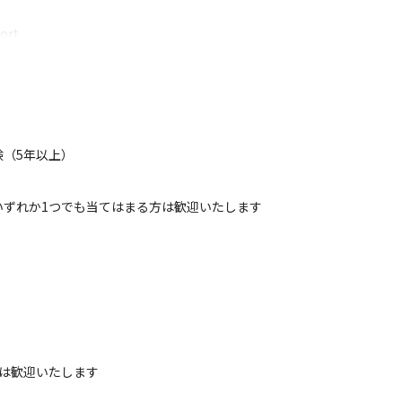
ort

を習得
（5年以上）
期設定の方法や習得
ずれか1つでも当てはまる方は歓迎いたします

ロアクティブハンディングの方法を習得
r

し、フォレンジック対応までできるスキルを習得
は歓迎いたします



（ヘルプデスク経験も有）
