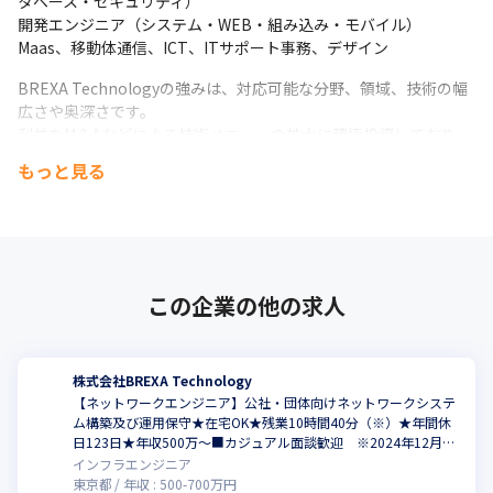
タベース・セキュリティ）

開発エンジニア（システム・WEB・組み込み・モバイル）

Maas、移動体通信、ICT、ITサポート事務、デザイン
BREXA Technologyの強みは、対応可能な分野、領域、技術の幅
広さや奥深さです。

利益をM＆Aなどによる技術メニューの拡大に積極投資しており、

顧客が抱える課題の解決に結びつく製品・サービスを調達してく
もっと見る
る商社としての機能や、

高度なSI機能も有し、さらには自社でパッケージサービスや

プロダクトを生み出す開発会社としての顔も持っています。

そのため、対応可能な技術領域はSIからインフラ基盤構築、アプ
リ開発、

WEBサイト構築・コンサルティング、DX、ロボティクスなど広範
この企業の他の求人
にわたり、

開発、運用・保守はもちろん、企画や要件定義、設計といった上
流工程まで網羅しています。
株式会社BREXA Technology
【ネットワークエンジニア】公社・団体向けネットワークシステ
★スキルアップ・キャリアアップを実現する体制を整えること
ム構築及び運用保守★在宅OK★残業10時間40分（※）★年間休
で、お客様から信頼されるエンジニアに
日123日★年収500万～■カジュアル面談歓迎 ※2024年12月時
点
インフラエンジニア
【キャリアを後押しする社員研修】

東京都
年収 :
500
-
700
万円