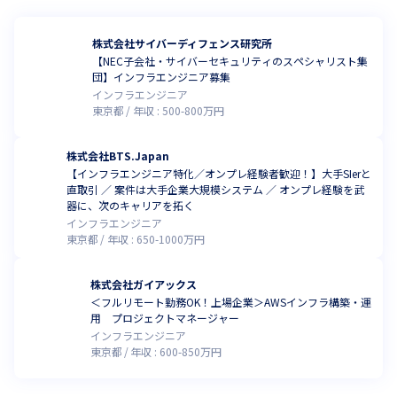
出を計画していましたが、

2024年11月時点で資格取得者が360名と、来年度の目標値を前倒
株式会社サイバーディフェンス研究所
しで大幅に上回り達成。

【NEC子会社・サイバーセキュリティのスペシャリスト集
この資格取得数は国内でトップクラスであり、今後もよりスキル
団】インフラエンジニア募集
の高い

インフラエンジニア
サイバーセキュリティエンジニアの輩出を継続していく計画で
東京都
年収 :
500
-
800
万円
す。
今回の共同育成プロジェクトにより、ＥＤＲ（Endpoint 
株式会社BTS.Japan
Detection and Response）

【インフラエンジニア特化／オンプレ経験者歓迎！】大手SIerと
に特化したセキュリティエンジニアの育成を実施。

直取引 ／ 案件は大手企業大規模システム ／ オンプレ経験を武
器に、次のキャリアを拓く
また、幅広い分野のセキュリティエンジニアの育成を予定してお
インフラエンジニア
り、

東京都
年収 :
650
-
1000
万円
「ネットワークスペシャリスト」「情報処理安全確保支援士」の
資格を保持した

セキュリティアーキテクト、セキュリティ対策や組織づくりの提
株式会社ガイアックス
案が可能な

＜フルリモート勤務OK！上場企業＞AWSインフラ構築・運
用 プロジェクトマネージャー
セキュリティコンサルタント、ホワイトハッカーレベルの人材を
インフラエンジニア
育成する計画です。
東京都
年収 :
600
-
850
万円
カリキュラムは、BREXA Technologyで雇用したエンジニアが、
サイバーリーズン提供の認定資格プログラムを受講し、
