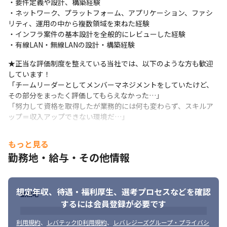
・要件定義や設計、構築経験

　そのため、スキルアップが直接報酬に結びつくやりがいがあり
・ネットワーク、プラットフォーム、アプリケーション、ファシ
ます。
リティ、運用の中から複数領域を束ねた経験

・インフラ案件の基本設計を全般的にレビューした経験

【技術スタック例】

・有線LAN・無線LANの設計・構築経験
・NW: Cisco Juniper Aruba L2 L3設計、FW ACL、LB

・プロトコル: OSPF BGP VLAN VRRP LACP

★正当な評価制度を整えている当社では、以下のような方も歓迎
・セキュリティ: RADIUS NAC 802.1X

しています！

・監視運用: SNMP Syslog フロー解析

「チームリーダーとしてメンバーマネジメントをしていたけど、
・自動化: Ansible Python

その部分をまったく評価してもらえなかった…」

・仮想/クラウド接続: VMware AWS連携など
「努力して資格を取得したが業務的には何も変わらず、スキルア
ップ＝収入アップできない環境だ…」
■求める人物像

もっと見る
・安定した環境で、安心して長く働き続けたい方

勤務地・給与・その他情報
・新しい知識・スキルを身につけたい方

・プライベートの時間も充実させたい方
想定年収、待遇・福利厚生、
選考プロセスなどを確認
勤務地
するには会員登録が必要です
利用規約
、
レバテックID利用規約
、
レバレジーズグループ・プライバシ