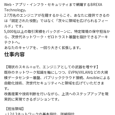
Web・アプリ・インフラ・セキュリティまで網羅するBREXA 
Technology。

2.7万名のエンジニアが在籍するからこそ、あなたに提供できるの
は「固定された役割」ではなく「次々に領域を広げられるフィー
ルド」です。

5,000社以上の取引実績をバックボーンに、特定環境の保守担当か
ら、次世代ネットワーク・ゼロトラスト基盤を設計できるアーキ
テクトへ。

あなたのキャリアを、一回り大きく拡張します。
仕事内容
【現状のスキル＋αで、エンジニアとしての武器を増やす】

既存のネットワーク知識を軸にしつつ、EVPN/VXLANなどの大規
模データセンター基盤、パブリッククラウド接続、Ansibleによる
自動化技術、次世代セキュリティへと領域を広げていただきま
す。

改善提案や技術判断を行いながら、上流へのステップアップを現
実的に実現できるポジションです。
【担当領域】

・L2/L3ネットワークの基本設計、詳細設計
