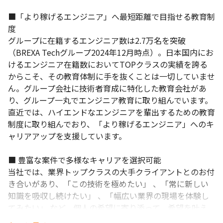
■「より稼げるエンジニア」へ最短距離で目指せる教育制
度

グループに在籍するエンジニア数は2.7万名を突破
（BREXA Techグループ2024年12月時点）。日本国内にお
けるエンジニア在籍数においてTOPクラスの実績を誇る
からこそ、その教育体制に手を抜くことは一切していませ
ん。グループ会社に技術者育成に特化した教育会社があ
り、グループ一丸でエンジニア教育に取り組んでいます。
直近では、ハイエンドなエンジニアを輩出するための教育
制度に取り組んでおり、「より稼げるエンジニア」へのキ
ャリアアップを支援しています。

■ 豊富な案件で多様なキャリアを選択可能

当社では、業界トップクラスの大手クライアントとのお付
き合いがあり、「この技術を極めたい」 、「常に新しい
知識を吸収し続けたい」 、「幅広い業界の現場を体験し
てみたい」 など、個人の希望に寄り添って、希望を叶え
るお手伝いが可能です。 
