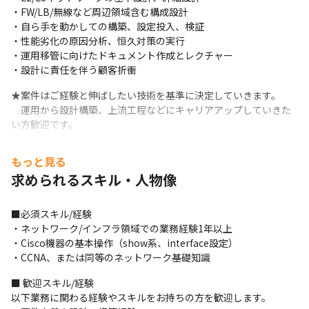
・FW/LB/無線など周辺領域含む構成設計

・自ら手を動かしての構築、設定投入、検証

・性能劣化の原因分析、恒久対策の実行

・運用移管に向けたドキュメント作成とレクチャー

・設計に責任を伴う顧客折衝
★案件はご経験と伸ばしたい技術を基準に決定していきます。

　運用から設計構築、上流工程などにキャリアアップしていきた
い方歓迎です。
【プロジェクト例】

もっと見る
・EVPN/VXLANを用いたDCネットワーク刷新

求められるスキル・人物像
・ゼロトラスト設計（802.1X/RADIUS/SASE）

・SD-WAN展開、クラウド接続最適化

・基幹システム更改に伴う多拠点NW再設計

■必須スキル/経験

・障害常習環境の根本的再構築（可用性改善）
・ネットワーク/インフラ領域での業務経験1年以上

・Cisco機器の基本操作（show系、interface設定）

【育成と評価の仕組み】

・CCNA、または同等のネットワーク基礎知識
・キャリアアドバイザー、営業による定期的なキャリア面談も実
施

■ 歓迎スキル/経験

・資格取得支援制度…受験費用負担、祝い金あり

以下業務に関わる経験やスキルをお持ちの方を歓迎します。

・案件単価だけでなく、スキルも評価。
