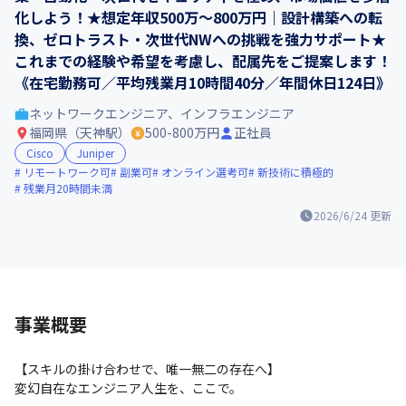
化しよう！★想定年収500万〜800万円｜設計構築への転
換、ゼロトラスト・次世代NWへの挑戦を強力サポート★
これまでの経験や希望を考慮し、配属先をご提案します！
《在宅勤務可／平均残業月10時間40分／年間休日124日》
ネットワークエンジニア、インフラエンジニア
福岡県（天神駅）
500-800万円
正社員
Cisco
Juniper
リモートワーク可
副業可
オンライン選考可
新技術に積極的
残業月20時間未満
2026/6/24
更新
事業概要
【スキルの掛け合わせで、唯一無二の存在へ】

変幻自在なエンジニア人生を、ここで。