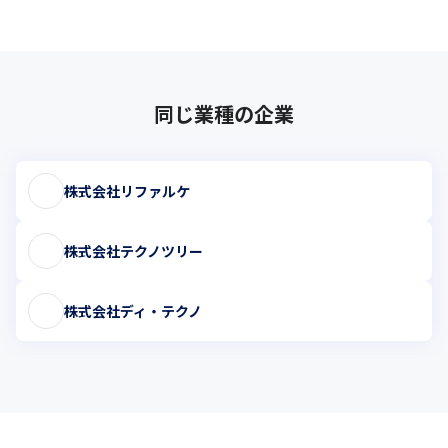
また、実際のＳＯＣ（セキュリティ・オペレーション・センタ
ー）業務を通じて、

 サイバー攻撃対策プラットフォーム「Cybereason」の製品知識
や

セキュリティ運用のノウハウを学んでいけるように設計していま
同じ業種の企業
す。
サイバーリーズンとBREXA Technologyは、今回のプロジェクト
を通じて、

株式会社リファルケ
日本市場におけるサイバーセキュリティ人材不足の課題解決に寄
与すべく取り組んでまいります。
株式会社テクノツリー
このように、目指すエンジニア像に向けて、その時々の自身に適
した進路を

自在に選択しながら成長できるのが、BREXA Technologyです。
株式会社ディ・テクノ
＜＜アウトソーシングテクノロジーは創業20周年を迎え、更なる
成長のため7月1日よりリブランディングを行い、会社名を
「BREXA Technology」へ変更いたしました。＞＞