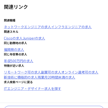
関連リンク
関連職種
ネットワークエンジニア
の求人
インフラエンジニア
の求人
関連スキル
Cisco
の求人
Juniper
の求人
同じ勤務地の求人
福岡県
の求人
同じ年収帯の求人
年収
500万円
の求人
特徴が近い求人
リモートワーク可
の求人
副業可
の求人
オンライン選考可
の求人
新技術に積極的
の求人
残業月20時間未満
の求人
求人検索ページに戻る
ITエンジニア・デザイナー求人を探す