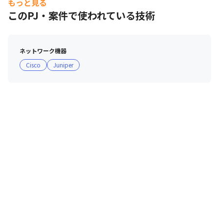
もっと見る
また、自ら職務・職場を希望できる制度や、 キャリアサ
このPJ・案件で使われている技術
ポート制度など会社一丸であなたの希望を叶える仕組み・
取り組みを行っております。

ネットワーク機器
■ 現場・社員の雰囲気

Cisco
Juniper
・出社とリモートワークを組み合わせ、積極的にコミュニ
ケーションがとりやすい環境を作っています

・20代から60代まで幅広い年代のメンバーが在籍してい
ます

・クラウドが流行した際に、課全体でAWSの資格習得を
目指すなど、新しい技術に挑戦する文化があります 

■ ・腰を据えて安心して働ける環境

グループとしての安定した経営基盤をもとに、各種手当や
福利厚生、働きやすい環境づくりなどに積極的に取り組ん
でいます。残業も月10.67h（2024年12月時点）とオンオ
フのメリハリを持って活躍することが可能です。さらに、
女性の産休・育休取得率は99.16％で復帰するメンバーも