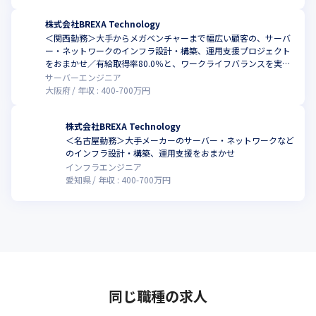
グループ会社に技術者育成に特化した教育会社があり、

社員一人ひとりが最大限に活躍出来る場の提供やステップアップ
株式会社BREXA Technology
出来る環境の整備など、

＜関西勤務＞大手からメガベンチャーまで幅広い顧客の、サーバ
人材育成メニューの充実にも力を注いでいます。

ー・ネットワークのインフラ設計・構築、運用支援プロジェクト
エンジニアであれば、PG→SE→PL→PMといった従来通りのキャ
をおまかせ／有給取得率80.0％と、ワークライフバランスを実現
リアパスだけでなく、

しやすい環境
サーバーエンジニア
BREXA Technology独自の体制としてセクションリーダー（SL）
大阪府
年収 :
400
-
700
万円
やクライアントリーダー（CL）

といったマネジメントポジションを設けており、早い段階でマネ
株式会社BREXA Technology
ジメント経験を学べることは、

＜名古屋勤務＞⼤⼿メーカーのサーバー・ネットワークなど
将来PMを目指すエンジニアにとって、キャリアを後押しする体制
のインフラ設計・構築、運用支援をおまかせ
があるといえます。

インフラエンジニア
また、WEB系やインフラ/サーバ系、上流工程など多様なプロジェ
愛知県
年収 :
400
-
700
万円
クトに参画するチャンスのある当社であれば、

磨けるスキルも本人の意向次第で、いくらでも広げていけます。
【セキュリティエンジニアの育成プロジェクト始動】

また、BREXA Technologyはサイバーリーズン合同会社と共同で
進めている

セキュリティ人材育成プロジェクトを2023年に本格始動させまし
た。

同じ職種の求人
2024年には約150名、2025年には約280名のセキュリティ人材輩