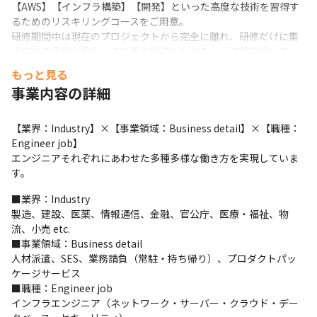
【AWS】【インフラ構築】【開発】といった高度な技術を習得す
るためのリスキリングコースをご用意。

研修期間中は現在のプロジェクトから完全に離れ、研修だけに集
中できる環境を提供。その際の給与ももちろん「満額支給」で
す。平日の夜や貴重な休日を削る必要はありません。
もっと見る
事業内容の詳細
■ キャリア事例：経験を活かし、ITコンサルティングの領域へ

SES領域からグループ内のSIer事業部へと異動し、活躍の場を広げ
した先輩がいます。

【業界：Industry】×【事業領域：Business detail】×【職種：
異動先では、これまでの実務経験を強みに、ITコンサルタントと
Engineer job】

してお客様へのヒアリングや要件定義といった、プロジェクトの
エンジニアそれぞれにあわせた多種多様な働き方を実現していま
最上流工程から携わっています。

す。
このように、現場で得た知見を活かし、お客様の課題解決や企画
フェーズなど「超上流工程」へ進んだ事例が増えています。
■業界：Industry

製造、建設、医薬、情報通信、金融、官公庁、医療・福祉、物
流、小売 etc.

■事業領域：Business detail

人材派遣、SES、業務請負（常駐・持ち帰り）、プロダクトパッ
ケージサービス

■職種：Engineer job

インフラエンジニア（ネットワーク・サーバー・クラウド・デー