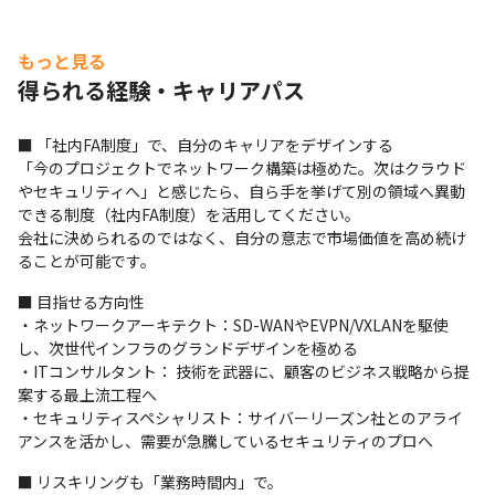
多数（※）。長くご活躍いただいているエンジニアが多数
在籍しています。

（※2024年12月時点）
もっと見る
得られる経験・キャリアパス
■ 「社内FA制度」で、自分のキャリアをデザインする

「今のプロジェクトでネットワーク構築は極めた。次はクラウド
やセキュリティへ」と感じたら、自ら手を挙げて別の領域へ異動
できる制度（社内FA制度）を活用してください。

会社に決められるのではなく、自分の意志で市場価値を高め続け
ることが可能です。
■ 目指せる方向性

・ネットワークアーキテクト：SD-WANやEVPN/VXLANを駆使
し、次世代インフラのグランドデザインを極める

・ITコンサルタント： 技術を武器に、顧客のビジネス戦略から提
案する最上流工程へ

・セキュリティスペシャリスト：サイバーリーズン社とのアライ
アンスを活かし、需要が急騰しているセキュリティのプロへ
■ リスキリングも「業務時間内」で。
