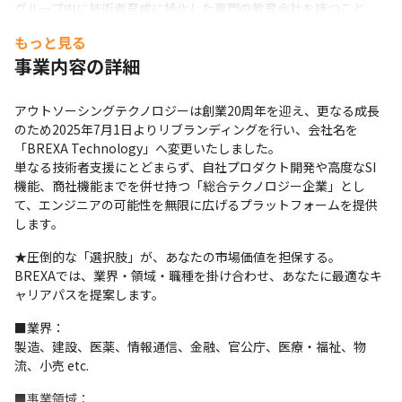
グループ内に技術者育成に特化した専門の教育会社を持つこと
が、私たちの最大の武器です。

もっと見る
2.7万名（BREXA Techグループ2024年12月時点）ものエンジニア
事業内容の詳細
を輩出してきた膨大なデータに基づき、「現場で本当に求められ
るスキル」を最短距離で習得できるプログラムを用意していま
す。
アウトソーシングテクノロジーは創業20周年を迎え、更なる成長
のため2025年7月1日よりリブランディングを行い、会社名を
■ 【学びの場】無理なく、自分のペースで進めるスタイル

「BREXA Technology」へ変更いたしました。

「これをやりなさい」と決めつけるのではなく、あなたが今やり
単なる技術者支援にとどまらず、自社プロダクト開発や高度なSI
たいことを支えます。

機能、商社機能までを併せ持つ「総合テクノロジー企業」とし
それぞれの今のスキルや、次に挑戦したいことに合わせて、自由
て、エンジニアの可能性を無限に広げるプラットフォームを提供
に選べる学習環境を整えています。
します。
いつでも、どこでも： 好きなコースを自分のタイミングで受講で
★圧倒的な「選択肢」が、あなたの市場価値を担保する。

きる「eラーニング」が中心です。オンラインで完結するので、ス
BREXAでは、業界・領域・職種を掛け合わせ、あなたに最適なキ
キマ時間をうまく使ってインプットできます。
ャリアパスを提案します。
対面での交流も： 定期的な勉強会のほか、オフィスでの対面研修
■業界：

（定員制）もあります。「一人で画面に向かうだけでは物足りな
製造、建設、医薬、情報通信、金融、官公庁、医療・福祉、物
い」という時は、講師や仲間に直接相談できる場もぜひ活用して
流、小売 etc.
ください。
■事業領域：
