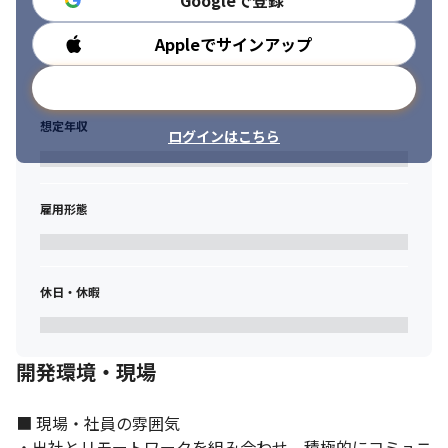
Googleで登録
■「マルチベンダー」の対応力： Cisco、Juniper、Arubaなど、
特定のメーカーに依存しない柔軟なネットワークスキルが身につ
Appleでサインアップ
勤務時間
きます。

■「ネットワーク×クラウド・自動化」のスキル： 物理機器の知
メールアドレスで登録
識（プロトコル理解）に加え、クラウド接続やAnsibleを用いた自
動化手法を習得し、市場価値の高いアーキテクトへ進化可能。

想定年収
■「納得」の評価基準： 「どの資格（CCNP、ネットワークスペ
ログインはこちら
シャリスト、AWS等）を取り、どの工程を経験すれば給与がいく
ら上がるか」が明確。自身の成長が年収（モデル年収：27歳450
万円）に直結します。
雇用形態
【育成と評価の仕組み】

・キャリアアドバイザー、営業による定期的なキャリア面談も実
施

休日・休暇
・資格取得支援制度…受験費用負担、祝い金あり

・案件単価だけでなく、スキルも評価。

　そのため、スキルアップが直接報酬に結びつくやりがいがあり
ます。
開発環境・現場
【技術スタック例】

・NW: Cisco Juniper Aruba L2 L3設計、FW ACL、LB

■ 現場・社員の雰囲気

・プロトコル: OSPF BGP VLAN VRRP LACP

・出社とリモートワークを組み合わせ、積極的にコミュニ