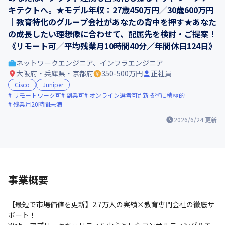
キテクトへ。★モデル年収：27歳450万円／30歳600万円
｜教育特化のグループ会社があなたの背中を押す★あなた
の成長したい理想像に合わせて、配属先を検討・ご提案！
《リモート可／平均残業月10時間40分／年間休日124日》
ネットワークエンジニア、インフラエンジニア
大阪府・兵庫県・京都府
350-500万円
正社員
Cisco
Juniper
リモートワーク可
副業可
オンライン選考可
新技術に積極的
残業月20時間未満
2026/6/24
更新
事業概要
【最短で市場価値を更新】2.7万人の実績×教育専門会社の徹底サ
ポート！
