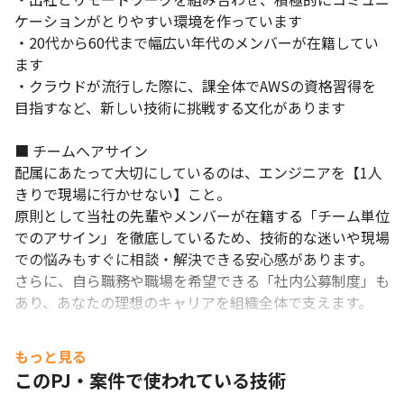
・セキュリティ: RADIUS NAC 802.1X

ケーションがとりやすい環境を作っています

・監視運用: SNMP Syslog フロー解析

・20代から60代まで幅広い年代のメンバーが在籍してい
・自動化: Ansible Python

ます

・仮想/クラウド接続: VMware AWS連携など
・クラウドが流行した際に、課全体でAWSの資格習得を
目指すなど、新しい技術に挑戦する文化があります

■ チームへアサイン

配属にあたって大切にしているのは、エンジニアを【1人
きりで現場に行かせない】こと。

原則として当社の先輩やメンバーが在籍する「チーム単位
でのアサイン」を徹底しているため、技術的な迷いや現場
での悩みもすぐに相談・解決できる安心感があります。

さらに、自ら職務や職場を希望できる「社内公募制度」も
あり、あなたの理想のキャリアを組織全体で支えます。

■ 腰を据えて安心して働ける環境

もっと見る
グループとしての安定した経営基盤をもとに、各種手当や
このPJ・案件で使われている技術
福利厚生、働きやすい環境づくりなどに積極的に取り組ん