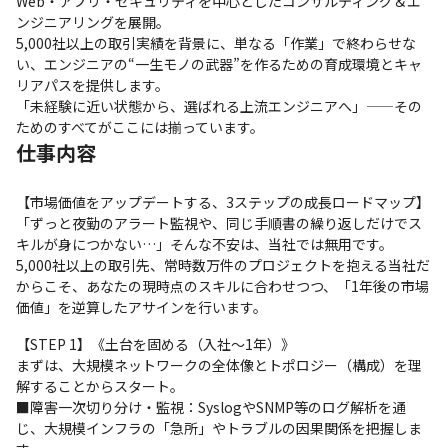
Web・アプリ・セキュリティを中心としたコンサルティング＆エ
ンジニアリングを展開。

5,000社以上の取引実績を背景に、単なる「作業」で終わらせな
い、エンジニアの“一生モノの武器”を作るための育成環境とキャ
リアパスを提供します。

「未経験に近い状態から、選ばれる上流エンジニアへ」——その
ためのすべてがここには揃っています。
仕事内容
【市場価値をアップデートする、3ステップの成長ロードマップ】

「ずっと夜勤のアラート監視や、同じ手順書の繰り返しだけでス
キルが身につかない…」そんな不安は、当社では無用です。

5,000社以上の取引先、常時数万件のプロジェクトを抱える当社だ
からこそ、あなたの現時点のスキルに合わせつつ、「1年後の市場
価値」を逆算したアサインを行います。
【STEP 1】《土台を固める（入社〜1年）》

まずは、大規模ネットワークの全体像とトポロジー（構成）を理
解することからスタート。

■障害一次切り分け・監視：SyslogやSNMP等のログ解析を通
じ、大規模インフラの「急所」やトラブルの因果関係を把握しま