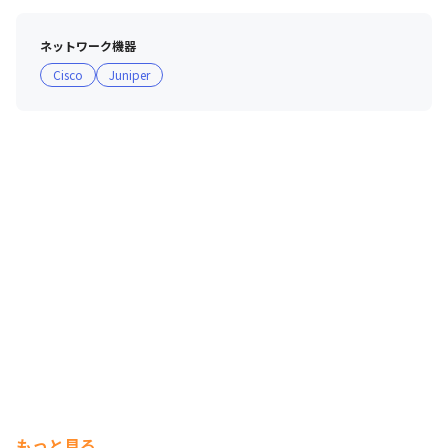
でいます。残業も月10.67h（2024年12月時点）とオンオ
フのメリハリを持って活躍することが可能です。さらに、
ネットワーク機器
女性の産休・育休取得率は99.16％で復帰するメンバーも
Cisco
Juniper
多数（※）。長くご活躍いただいているエンジニアが多数
在籍しています。

（※2024年12月時点）

■「より稼げるエンジニア」へ最短距離で目指せる教育制
度

グループに在籍するエンジニア数は2.7万名を突破
（BREXA Techグループ2024年12月時点）。日本国内にお
けるエンジニア在籍数においてTOPクラスの実績を誇る
からこそ、その教育体制に手を抜くことは一切していませ
ん。グループ会社に技術者育成に特化した教育会社があ
り、グループ一丸でエンジニア教育に取り組んでいます。
直近では、ハイエンドなエンジニアを輩出するための教育
制度に取り組んでおり、「より稼げるエンジニア」へのキ
ャリアアップを支援しています。

もっと見る