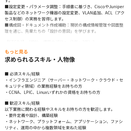
す。

■設定変更・パラメータ調整：手順書に基づき、CiscoやJuniper
製品などのネットワーク機器の設定変更、VLAN追加、ACL（アク
セス制御）の実務を習得します。

■構成図・ドキュメント作成補助：現状の構成情報管理や図面整
理を通じ、先輩たちの「設計の意図」を学びます。
【STEP 2】《設計・構築のプロへ（1年〜2年）》

基礎を固めた後は、いよいよ機器の新規導入や構築のメインフェ
もっと見る
ーズへ。

求められるスキル・人物像
■LAN/WAN/VPNの新規構築：基本・詳細設計書に基づき、実際の
L2/L3スイッチやルーターのコンフィグ作成、冗長化
（VRRP/LACP等）の試験を行います。

■ 必須スキル/経験

■セキュリティ・負荷分散：FW（ファイアウォール）の設定変更
・インフラエンジニア（サーバー・ネットワーク・クラウド・セ
や、LB（ロードバランサ）を用いたトラフィック制御など、より
キュリティ領域）の業務経験をお持ちの方

高度な制御・検証環境での動作確認に挑戦します。

・CCNA、LPIC、Linuxいずれかの資格をお持ちの方
■ネットワーク自動化：手作業の運用改善から脱却し、Ansibleや
■ 歓迎スキル/経験

Pythonを用いた「コードによるネットワーク管理（自動化）」の
以下業務に関わる経験やスキルをお持ちの方を歓迎します。

初歩を学びます。
・要件定義や設計、構築経験

【STEP 3】《選ばれる上流エンジニアへ（2年〜3年〜）》

・ネットワーク、プラットフォーム、アプリケーション、ファシ
技術の幅を広げ、単価の高いエンジニアへとステップアップ。

リティ、運用の中から複数領域を束ねた経験
