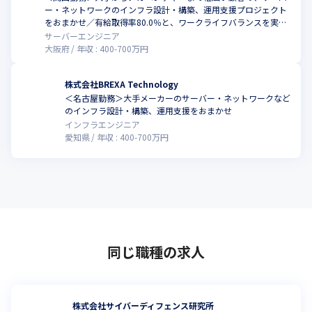
ー・ネットワークのインフラ設計・構築、運用支援プロジェクト
で、お客様から信頼されるエンジニアに
をおまかせ／有給取得率80.0％と、ワークライフバランスを実現
しやすい環境
■ 【育成のBREXA】国内トップクラスのセキュリティ人材輩出実
サーバーエンジニア
大阪府
年収 :
400
-
700
万円
績

私たちは「教育」を事業の核と考えています。

グループ専用の教育会社を保有し、PGからSE、そしてPL/PMへと
株式会社BREXA Technology
駆け上がるための独自の管理職ポスト（セクションリーダー等）
＜名古屋勤務＞⼤⼿メーカーのサーバー・ネットワークなど
も用意しています。
のインフラ設計・構築、運用支援をおまかせ
インフラエンジニア
《サイバーリーズン社との共同プロジェクト》

愛知県
年収 :
400
-
700
万円
世界的なセキュリティ企業「サイバーリーズン合同会社」と提携
し、次世代のセキュリティエンジニア育成を加速させています。

◆実績：2024年11月時点で、目標を大幅に上回る360名の資格取
得者を輩出（国内トップクラス）。

◆内容：実際のSOC（セキュリティ・センター）業務を通じて、
サイバー攻撃対策プラットフォーム「Cybereason」の運用ノウハ
ウを習得。

同じ職種の求人
◆未来：ホワイトハッカーレベルの人材や、セキュリティコンサ
ルタントへの道も、ここから始まります。
■ あなたが「進みたい道」を、会社が全力でバックアップ

株式会社サイバーディフェンス研究所
「インフラから開発へ転換したい」「PMを目指したい」「特定の