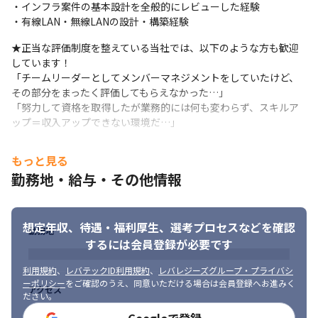
■要件定義・クラウド接続環境の検証：顧客の要望をヒアリング
・インフラ案件の基本設計を全般的にレビューした経験

し、大手通信キャリア向けコアネットワーク（BGP/OSPF）の設
・有線LAN・無線LANの設計・構築経験
計レビューや、AWS/Azure等のパブリッククラウドとの「ハイブ
★正当な評価制度を整えている当社では、以下のような方も歓迎
リッド接続環境」の設計・構築を主導します。

しています！

■次世代NW（SD-WAN・ゼロトラスト）：時代のニーズに合わ
「チームリーダーとしてメンバーマネジメントをしていたけど、
せ、SD-WANの展開支援や、RADIUS/NAC/802.1Xを用いた最先端
その部分をまったく評価してもらえなかった…」

の認証基盤・ゼロトラストセキュリティ強化に携わります。
「努力して資格を取得したが業務的には何も変わらず、スキルア
【プロジェクト例】

ップ＝収入アップできない環境だ…」
あなたの“なりたい”を叶える、5,000社以上の選択肢があります。

■求める人物像

■大手通信キャリア向け： コアネットワークの設計構築・Tech 
もっと見る
・安定した環境で、安心して長く働き続けたい方

Support（Cisco / Juniper / BGP）

勤務地・給与・その他情報
・新しい知識・スキルを身につけたい方

■金融機関向け： ネットワークの冗長化とセキュリティ強化（FW 
・プライベートの時間も充実させたい方
/ LB / 負荷分散）

■公共・インフラシステム： ゼロトラストアーキテクチャへの移
行（クラウド接続環境の検証支援 / AWS・Azure連携）

想定年収、待遇・福利厚生、
選考プロセスなどを確認
勤務地
■製造業DX： 工場内無線LAN認証基盤の刷新と最適化（RADIUS / 
するには会員登録が必要です
802.1X）

■次世代ネットワーク： SD-WAN導入と運用自動化（Ansible / 
利用規約
、
レバテックID利用規約
、
レバレジーズグループ・プライバシ
Pythonによるコード化）
ーポリシー
をご確認のうえ、同意いただける場合は会員登録へお進みく
アクセス
ださい。
【得られる武器】
