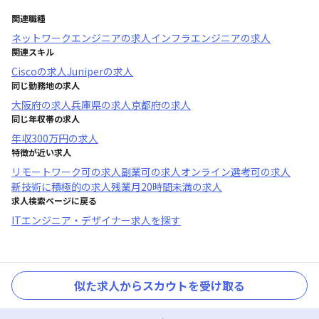
関連職種
ネットワークエンジニア
の求人
インフラエンジニア
の求人
関連スキル
Cisco
の求人
Juniper
の求人
同じ勤務地の求人
大阪府
の求人
兵庫県
の求人
京都府
の求人
同じ年収帯の求人
年収
300万円
の求人
特徴が近い求人
リモートワーク可
の求人
副業可
の求人
オンライン選考可
の求人
新技術に積極的
の求人
残業月20時間未満
の求人
求人検索ページに戻る
ITエンジニア・デザイナー求人を探す
似た求人からスカウトを受け取る