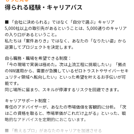
■ 豊富な案件で多様なキャリアを選択可能

得られる経験・キャリアパス
当社では、業界トップクラスの大手クライアントとのお付
き合いがあり、「この技術を極めたい」 、「常に新しい
■ 「会社に決められる」ではなく「自分で選ぶ」キャリア

知識を吸収し続けたい」 、「幅広い業界の現場を体験し
5,000社以上の取引先があるということは、5,000通りのキャリア
てみたい」 など、個人の希望に寄り添って、希望を叶え
の入り口があるということ。

るお手伝いが可能です。

私たちは「案件ありき」ではなく、あなたの「なりたい姿」から
また、自ら職務・職場を希望できる制度や、 キャリアサ
逆算してプロジェクトを決定します。
ポート制度など会社一丸であなたの希望を叶える仕組み・
自ら職務・職場を希望できる制度：

取り組みを行っております。

「今の現場で実装は極めた。次は上流工程に挑戦したい」「拠点
のNW運用から、需要が急騰しているゼロトラストやサイバーセキ
＜キャリア支援＞

ュリティ領域へ転向したい」といった希望を叶えるお手伝いが可
技術図書購入補助、キャリアサポート制度、社内FA制度
能です。

同じ場所に留まり、スキルが停滞するリスクを回避できます。
（自ら異動を希望できる制度）※審査あり、モチベーショ
ン支援、メンタルチェック、キャリアプラン支援、eラー
キャリアサポート制度：

ニング

専任のアドバイザーが、あなたの市場価値を客観的に分析。「次
はこの資格を取ると、市場単価がこれだけ上がる」といった、戦
＜資格取得支援制度＞

略的なアドバイスを定期的におこないます。
・受験費用負担、祝い金あり
■ 「教えるプロ」があなたのキャリアを加速させる
