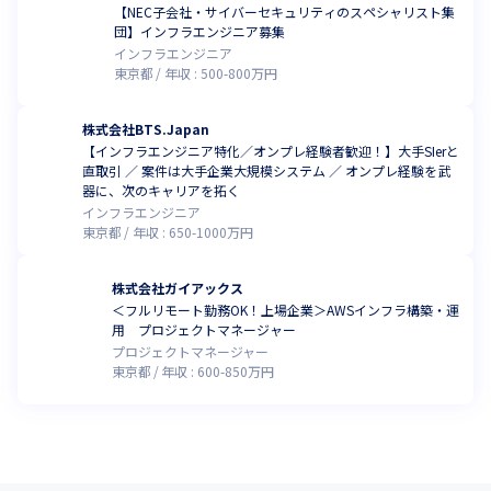
【NEC子会社・サイバーセキュリティのスペシャリスト集
言語を極めたい」。

団】インフラエンジニア募集
そんな個人の想いを形にするために「社内FA制度（異動希望制
インフラエンジニア
度）」や「キャリアサポート制度」を整備しています。
東京都
年収 :
500
-
800
万円
国内最大級、2.7万人のエンジニアが在籍するグループだからこ
そ、一過性のブームに左右されない「一生モノのキャリア」を、
株式会社BTS.Japan
ここBREXA Technologyで築くことが可能です。
【インフラエンジニア特化／オンプレ経験者歓迎！】大手SIerと
直取引 ／ 案件は大手企業大規模システム ／ オンプレ経験を武
器に、次のキャリアを拓く
インフラエンジニア
東京都
年収 :
650
-
1000
万円
株式会社ガイアックス
＜フルリモート勤務OK！上場企業＞AWSインフラ構築・運
用 プロジェクトマネージャー
プロジェクトマネージャー
東京都
年収 :
600
-
850
万円