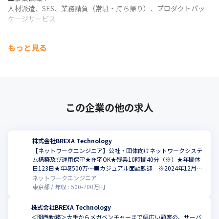
■ハイエンドエンジニアへの挑戦

人材派遣、SES、業務請負（常駐・持ち帰り）、プロダクトパッ
基礎的な開発だけでなく、市場価値が急騰している「サイバーセ
ケージサービス
キュリティ」や「クラウドアーキテクト」など、ハイエンドな領
域へ進むための特別カリキュラムも完備しています。
■職種：

もっと見る
インフラエンジニア（ネットワーク・サーバー・クラウド・デー
■ 習得できる「一生モノ」の武器

タベース・セキュリティ）

多言語・多環境への対応力：

開発エンジニア（システム・WEB・組み込み・モバイル）

Java, Python, C#, PHPなど、主流言語のプロジェクトが豊富。

Maas、移動体通信、ICT、ITサポート事務、デザイン
特定の環境に依存しない、どこでも通用する開発体力が身につき
ます。
BREXA Technologyの強みは、対応可能な分野、領域、技術の幅
この企業の他の求人
広さや奥深さです。

資格取得支援制度：

利益をM＆Aなどによる技術メニューの拡大に積極投資しており、
受験費用負担や祝い金制度により

顧客が抱える課題の解決に結びつく製品・サービスを調達してく
客観的なスペックとしての市場価値も着実に高められます。
る商社としての機能や、高度なSI機能も有し、さらには自社でパ
株式会社BREXA Technology
ッケージサービスやプロダクトを生み出す開発会社としての顔も
【ネットワークエンジニア】公社・団体向けネットワークシステ
持っています。

ム構築及び運用保守★在宅OK★残業10時間40分（※）★年間休
そのため、対応可能な技術領域はSIからインフラ基盤構築、アプ
日123日★年収500万～■カジュアル面談歓迎 ※2024年12月時
点
リ開発、WEBサイト構築・コンサルティング、DX、ロボティクス
ネットワークエンジニア
東京都
年収 :
500
-
700
万円
など広範にわたり、開発、運用・保守はもちろん、企画や要件定
義、設計といった上流工程まで網羅しています。
株式会社BREXA Technology
★スキルアップ・キャリアアップを実現する体制を整えること
＜関西勤務＞大手からメガベンチャーまで幅広い顧客の、サーバ