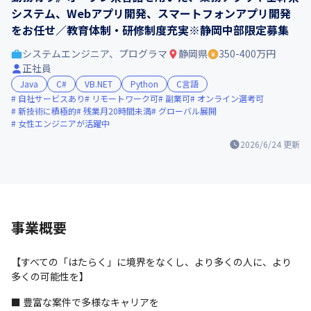
システム、Webアプリ開発、スマートフォンアプリ開発
をお任せ／教育体制・研修制度充実※静岡中部限定募集
システムエンジニア、プログラマ
静岡県
350-400万円
正社員
Java
C#
VB.NET
Python
C言語
自社サービスあり
リモートワーク可
副業可
オンライン選考可
新技術に積極的
残業月20時間未満
グローバル展開
女性エンジニアが活躍中
2026/6/24
更新
事業概要
【すべての「はたらく」に境界をなくし、より多くの人に、より
多くの可能性を】
■ 豊富な案件で多様なキャリアを
