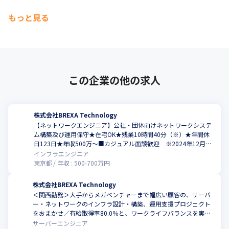
もっと見る
この企業の他の求人
株式会社BREXA Technology
【ネットワークエンジニア】公社・団体向けネットワークシステ
ム構築及び運用保守★在宅OK★残業10時間40分（※）★年間休
日123日★年収500万～■カジュアル面談歓迎 ※2024年12月時
点
インフラエンジニア
東京都
年収 :
500
-
700
万円
株式会社BREXA Technology
＜関西勤務＞大手からメガベンチャーまで幅広い顧客の、サーバ
ー・ネットワークのインフラ設計・構築、運用支援プロジェクト
をおまかせ／有給取得率80.0％と、ワークライフバランスを実現
しやすい環境
サーバーエンジニア