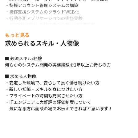
・特権アカウント管理システムの構築

・接客支援システムのクラウドWEB化

・行動予測アプリケーションの実証実験

・AIOCRを利用した契約書の分類分け実証実験
もっと見る
＜キャリア支援＞

求められるスキル・人物像
資格取得支援制度…受験費用負担、祝い金あり

・キャリアアドバイザー制度

・eラーニング

■ 必須スキル/経験

・TOEIC団体受験割引

何らかのシステム開発の実務経験を1年以上お持ちの方
・オンライン英会話
■ 求める人物像

＜主な開発実績＞

・安定した環境で、安心して長く働き続けたい方

【事例1】

・新しい知識・スキルを身につけたい方

■概要

・プライベートの時間も充実させたい方

・大手通信キャリアの公式サイトや社内専用サイトなどで使用さ
・ITエンジニアに大好評の評価制度について

れているFAQ機能

　気になる方は面談の場でお伝えできればと思います！
・直営店やコールセンター、家電量販などで導入されている接客
支援システムをクラウドWeb化

■要素技術（要素業務知識）

・Python（フレームワーク：Flask）、AWS各種サービス知識、