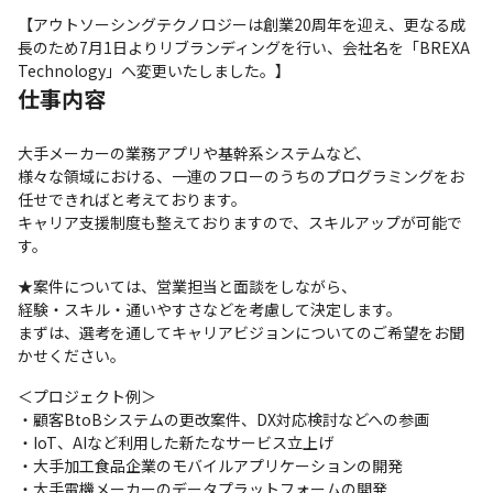
【アウトソーシングテクノロジーは創業20周年を迎え、更なる成
長のため7月1日よりリブランディングを行い、会社名を「BREXA 
Technology」へ変更いたしました。】
仕事内容
大手メーカーの業務アプリや基幹系システムなど、

様々な領域における、一連のフローのうちのプログラミングをお
任せできればと考えております。

キャリア支援制度も整えておりますので、スキルアップが可能で
す。
★案件については、営業担当と面談をしながら、

経験・スキル・通いやすさなどを考慮して決定します。

まずは、選考を通してキャリアビジョンについてのご希望をお聞
かせください。
＜プロジェクト例＞

・顧客BtoBシステムの更改案件、DX対応検討などへの参画

・IoT、AIなど利用した新たなサービス立上げ

・大手加工食品企業のモバイルアプリケーションの開発

・大手電機メーカーのデータプラットフォームの開発
