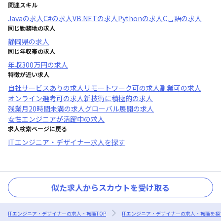
関連スキル
Java
の求人
C#
の求人
VB.NET
の求人
Python
の求人
C言語
の求人
同じ勤務地の求人
静岡県
の求人
同じ年収帯の求人
年収
300万円
の求人
特徴が近い求人
自社サービスあり
の求人
リモートワーク可
の求人
副業可
の求人
オンライン選考可
の求人
新技術に積極的
の求人
残業月20時間未満
の求人
グローバル展開
の求人
女性エンジニアが活躍中
の求人
求人検索ページに戻る
ITエンジニア・デザイナー求人を探す
似た求人からスカウトを受け取る
ITエンジニア・デザイナーの求人・転職TOP
ITエンジニア・デザイナーの求人・転職を探