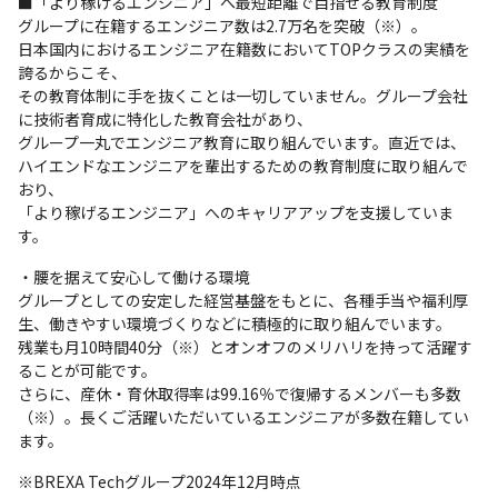
■「より稼げるエンジニア」へ最短距離で目指せる教育制度

グループに在籍するエンジニア数は2.7万名を突破（※）。

日本国内におけるエンジニア在籍数においてTOPクラスの実績を
誇るからこそ、

その教育体制に手を抜くことは一切していません。グループ会社
に技術者育成に特化した教育会社があり、

グループ一丸でエンジニア教育に取り組んでいます。直近では、
ハイエンドなエンジニアを輩出するための教育制度に取り組んで
おり、

「より稼げるエンジニア」へのキャリアアップを支援していま
す。
・腰を据えて安心して働ける環境

グループとしての安定した経営基盤をもとに、各種手当や福利厚
生、働きやすい環境づくりなどに積極的に取り組んでいます。

残業も月10時間40分（※）とオンオフのメリハリを持って活躍す
ることが可能です。

さらに、産休・育休取得率は99.16％で復帰するメンバーも多数
（※）。長くご活躍いただいているエンジニアが多数在籍してい
ます。
※BREXA Techグループ2024年12月時点