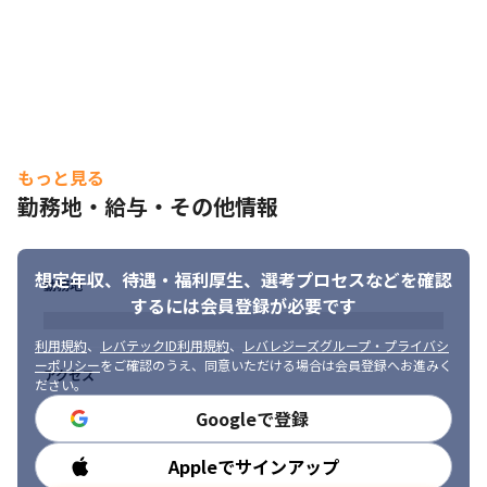
HTML5、

・既存の分散している機能の掌握、キャリアシステム情報システ
ム側との折衝

■身につくスキル

・要件定義、機能定義など上流工程のスキル

・プロジェクトマネジメント能力（複数プロジェクトのマネジメ
ントスキル／顧客折衝／ヒアリング／提案)
もっと見る
【事例2】

■概要

勤務地・給与・その他情報
大手通信キャリア行動予測アプリケーションの実証実験

■要素技術（要素業務知識）

・開発：iOS（Swift)、PHP（サーバサイド）、AI、データサイエ
想定年収、待遇・福利厚生、
選考プロセスなどを確認
勤務地
ンス

するには会員登録が必要です
・インフラ：AWS（EC2、Lambda、S3、API Gateway、
CloudFront、RDS、DynamoDB、Cognito)

利用規約
、
レバテックID利用規約
、
レバレジーズグループ・プライバシ
■身につくスキル

ーポリシー
をご確認のうえ、同意いただける場合は会員登録へお進みく
アクセス
・通常開発スキル（Swift、PHP）に加え、AI（機械学習、データ
ださい。
サイエンス）の経験、実績、知識の蓄積

Googleで登録
・大手キャリアのR&D部門と連携をしながらの最先端技術の習
得、技術調査能力の向上
Appleでサインアップ
勤務時間