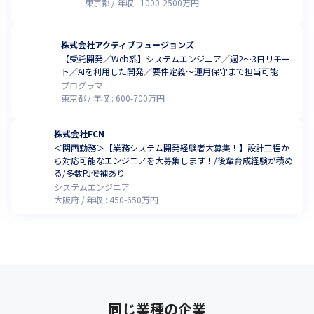
東京都
年収 :
1000
-
2500
万円
株式会社アクティブフュージョンズ
【受託開発／Web系】システムエンジニア／週2～3日リモー
ト／AIを利用した開発／要件定義～運用保守まで担当可能
プログラマ
東京都
年収 :
600
-
700
万円
株式会社FCN
＜関西勤務＞【業務システム開発経験者大募集！】設計工程か
ら対応可能なエンジニアを大募集します！/後輩育成経験が積め
る/多数PJ候補あり
システムエンジニア
大阪府
年収 :
450
-
650
万円
同じ業種の企業