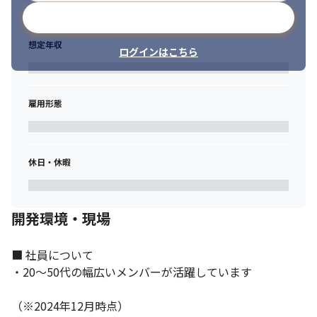
【事例3】

メールアドレスで登録
■概要

大手建設業向け、AIOCRを利用した契約書の分類分け実証実験

想定年収
■要素技術（要素業務知識）

ログインはこちら
Python、マシンラーニング、データサイエンス

■身につくスキル

・ユーザー企業への提案スキル、実証実験に伴う折衝スキル（※
雇用形態
いかにユーザーへ分かりやすく技術要素を説明）

・AI、データサイエンススキル
【事例4】

■概要

休日・休暇
大手電機メーカーが独自開発しようとしている、サイト運営時に
ユーザー行動等を分析し、

そのサイト訪問者の特性を統合管理できるデータプラットフォー
開発環境・現場
ムの開発

■要素技術（要素業務知識）

TS、JS、Python、HTML5／CSS、Angular、AWS各種サービ
■ 社員について

ス、メモリDB（特殊なメモリデータベース）

・20～50代の幅広いメンバーが活躍しています

■身につくスキル

・品質改善提案スキル（品質不良からのスタートになったため）

（※2024年12月時点）
・プロジェクトマネジメントスキル
