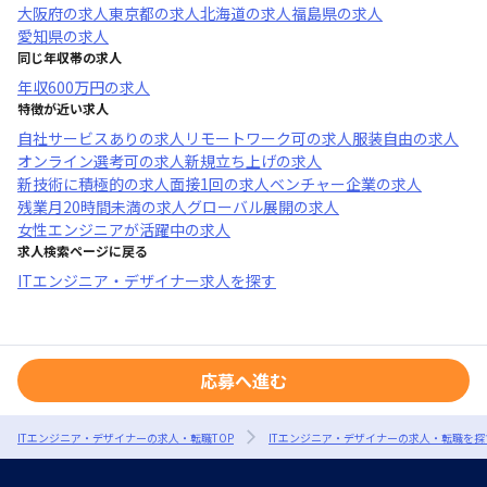
大阪府
の求人
東京都
の求人
北海道
の求人
福島県
の求人
愛知県
の求人
同じ年収帯の求人
年収
600万円
の求人
特徴が近い求人
自社サービスあり
の求人
リモートワーク可
の求人
服装自由
の求人
オンライン選考可
の求人
新規立ち上げ
の求人
新技術に積極的
の求人
面接1回
の求人
ベンチャー企業
の求人
残業月20時間未満
の求人
グローバル展開
の求人
女性エンジニアが活躍中
の求人
求人検索ページに戻る
ITエンジニア・デザイナー求人を探す
応募へ進む
ITエンジニア・デザイナーの求人・転職TOP
ITエンジニア・デザイナーの求人・転職を探