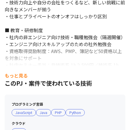
・技術力向上や自分の会社をつくるなど、新しい挑戦に前
向きなメンバーが揃う

・仕事とプライベートのオンオフはしっかり区別

■ 教育・研修制度

・社内の非エンジニア向け技術・職種勉強会（隔週開催）

・エンジニア向けスキルアップのための社外勉強会

・資格取得奨励制度：AWS、PMP、簿記など50資格以上
を対象にサポート

・社内セミナー手当：非技術系 1h 2,500円／技術系 1h 
3,500円

もっと見る
・成長を記録する指数（G-Point）：セミナー参加・実
このPJ・案件で使われている技術
施・資格取得でポイント付与、受験費用やオンラインコー
スと交換可能
プログラミング言語
JavaScript
Java
PHP
Python
クラウド