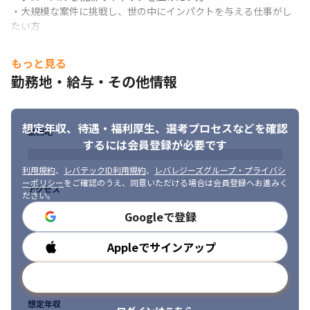
・大規模な案件に挑戦し、世の中にインパクトを与える仕事がし
たい方
もっと見る
勤務地・給与・その他情報
想定年収、待遇・福利厚生、
選考プロセスなどを確認
勤務地
するには会員登録が必要です
利用規約
、
レバテックID利用規約
、
レバレジーズグループ・プライバシ
ーポリシー
をご確認のうえ、同意いただける場合は会員登録へお進みく
アクセス
ださい。
Googleで登録
Appleでサインアップ
勤務時間
メールアドレスで登録
想定年収