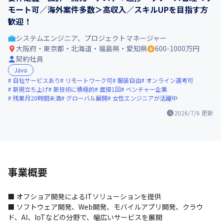
モート可／海外案件多数＞高収入／スキルUPを目指す方
歓迎！
システムエンジニア、プロジェクトマネージャー
大阪府・東京都・北海道・福島県・愛知県
600-1000万円
契約社員
Java
自社サービスあり
リモートワーク可
服装自由
オンライン選考可
新規立ち上げ
新技術に積極的
面接1回
ベンチャー企業
残業月20時間未満
グローバル展開
女性エンジニアが活躍中
2026/7/6
更新
事業概要
■ オフショア開発によるITソリューションを提供

■ ソフトウェア開発、Web開発、モバイルアプリ開発、クラウ
ド、AI、IoTなどの分野で、幅広いサービスを展開