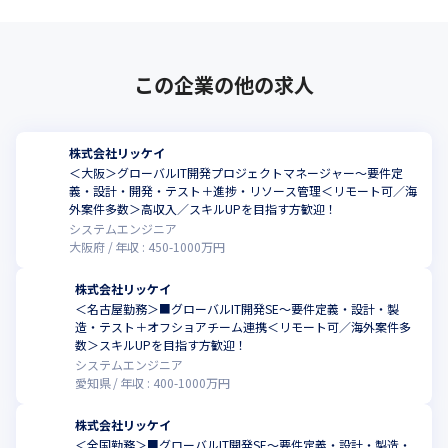
この企業の他の求人
株式会社リッケイ
＜大阪＞グローバルIT開発プロジェクトマネージャー～要件定
義・設計・開発・テスト＋進捗・リソース管理＜リモート可／海
外案件多数＞高収入／スキルUPを目指す方歓迎！
システムエンジニア
大阪府
年収 :
450
-
1000
万円
株式会社リッケイ
＜名古屋勤務＞■グローバルIT開発SE～要件定義・設計・製
造・テスト＋オフショアチーム連携＜リモート可／海外案件多
数＞スキルUPを目指す方歓迎！
システムエンジニア
愛知県
年収 :
400
-
1000
万円
株式会社リッケイ
＜全国勤務＞■グローバルIT開発SE～要件定義・設計・製造・