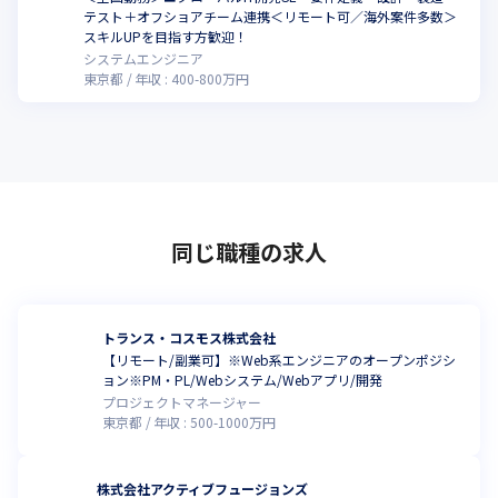
テスト＋オフショアチーム連携＜リモート可／海外案件多数＞
スキルUPを目指す方歓迎！
システムエンジニア
東京都
年収 :
400
-
800
万円
同じ職種の求人
トランス・コスモス株式会社
【リモート/副業可】※Web系エンジニアのオープンポジシ
ョン※PM・PL/Webシステム/Webアプリ/開発
プロジェクトマネージャー
東京都
年収 :
500
-
1000
万円
株式会社アクティブフュージョンズ