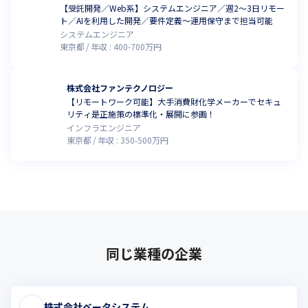
【受託開発／Web系】システムエンジニア／週2～3日リモー
ト／AIを利用した開発／要件定義～運用保守まで担当可能
システムエンジニア
東京都
年収 :
400
-
700
万円
株式会社ファンテクノロジー
【リモートワーク可能】大手消費財化学メーカーでセキュ
リティ是正施策の標準化・展開に参画！
インフラエンジニア
東京都
年収 :
350
-
500
万円
同じ業種の企業
株式会社ベータシステム