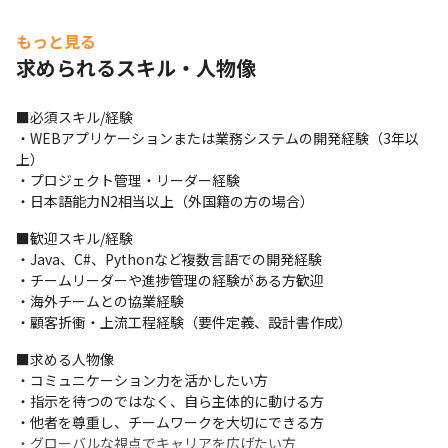
もっと見る
求められるスキル・人物像
■必須スキル/経験

・WEBアプリケーションまたは業務システムの開発経験（3年以
上） 

・プロジェクト管理・リーダー経験

・日本語能力N2相当以上（外国籍の方の場合）
■歓迎スキル/経験

・Java、C#、Pythonなど複数言語での開発経験 

・チームリーダーや進捗管理の経験がある方歓迎

・海外チームとの協業経験

・顧客折衝・上流工程経験（要件定義、設計書作成）
■求める人物像

・コミュニケーション力を活かしたい方

・指示を待つのではなく、自ら主体的に動ける方

・他者を尊重し、チームワークを大切にできる方

・グローバルな視点でキャリアを広げたい方
