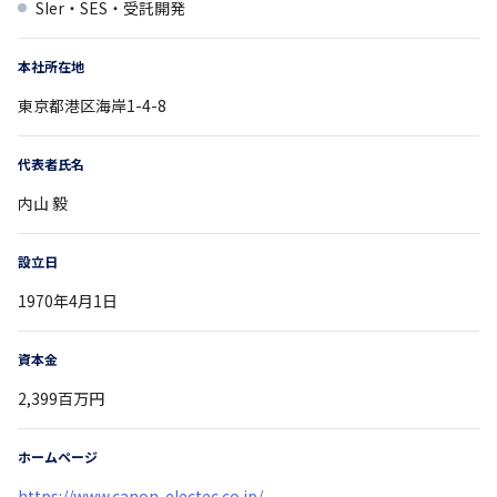
SIer・SES・受託開発
本社所在地
東京都
港区海岸1-4-8
代表者氏名
内山 毅
設立日
1970年4月1日
資本金
2,399百万円
ホームページ
https://www.canon-electec.co.jp/