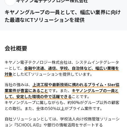
キヤノン電子テクノロジー株式会社
キヤノングループの一員として、幅広い業界に向け
た最適なICTソリューションを提供
会社概要
キヤノン電子テクノロジー株式会社は、システムインテグレータ
ーとして、
金融や流通、通信、学校、自治体など、幅広い業種を
対象
としたICTソリューションを提供しています。
当社の強みは、
上流工程や最新技術に携われるプライム・SIer協
業案件が豊富にあること
です。また、
キヤノングループの一員と
して、安定した環境の中で活躍できる
ことです。

キヤノングループに属しながらも、約90%がグループ以外の顧客
との取引。また、全体の50％以上がプライム案件です。
自社ソリューションとしては、学校法人向け校務管理ソリューシ
ョン『SCHOOL AID』や銀行の情報活用をサポートする