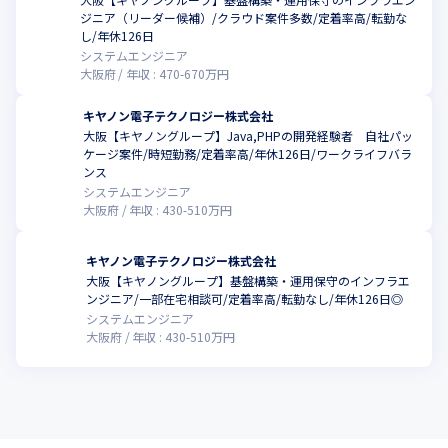
ジニア（リーダー候補）/クラウド案件多数/定着率高/転勤な
し/年休126日
システムエンジニア
大阪府
年収 :
470
-
670
万円
キヤノン電子テクノロジー株式会社
大阪【キヤノングループ】Java,PHPの開発経験者 自社パッ
ケージ案件/時短勤務/定着率高/年休126日/ワークライフバラ
ンス
システムエンジニア
大阪府
年収 :
430
-
510
万円
キヤノン電子テクノロジー株式会社
大阪【キヤノングループ】基盤構築・運用保守のインフラエ
ンジニア/一部在宅相談可/定着率高/転勤なし/年休126日◎
システムエンジニア
大阪府
年収 :
430
-
510
万円