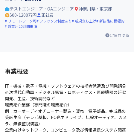
テストエンジニア・QAエンジニア
神奈川県・東京都
500-1200万円
正社員
リモートワーク可
フレックス制度あり
新規立ち上げ
新技術に積極的
残業月20時間未満
17日前
更新
事業概要
IT・機械・電子・電機・ソフトウェアの技術者派遣及び開発請負

※次世代自動車・デジタル家電・ロボティクス・医療機器の研究
開発、生産、技術開発など

職業紹介業務（専門職の職業紹介）

例：カーオーディオチューナー製造・販売　電子部品、完成品の
受託生産（テレビ基板、PC光学ドライブ、無線オーディオ、カメ
ラ、無線監視装置）

企業向けネットワーク、コンピュータ及び情報通信システム関連