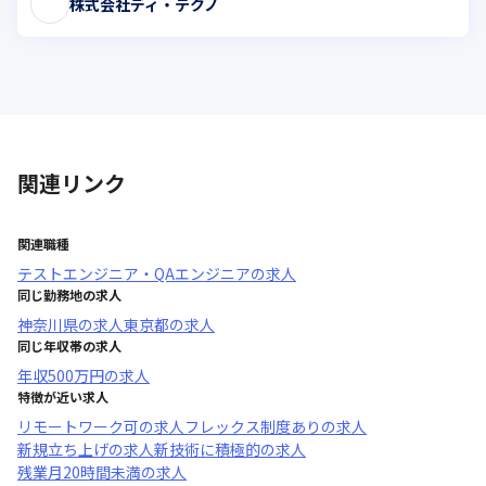
株式会社ディ・テクノ
関連リンク
関連職種
テストエンジニア・QAエンジニア
の求人
同じ勤務地の求人
神奈川県
の求人
東京都
の求人
同じ年収帯の求人
年収
500万円
の求人
特徴が近い求人
リモートワーク可
の求人
フレックス制度あり
の求人
新規立ち上げ
の求人
新技術に積極的
の求人
残業月20時間未満
の求人