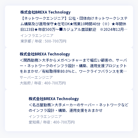
株式会社BREXA Technology
【ネットワークエンジニア】公社・団体向けネットワークシステ
ム構築及び運用保守★在宅OK★残業10時間40分（※）★年間休
日123日★年収500万～■カジュアル面談歓迎 ※2024年12月時
点
インフラエンジニア
東京都
年収 :
500
-
700
万円
株式会社BREXA Technology
＜関西勤務＞大手からメガベンチャーまで幅広い顧客の、サーバ
ー・ネットワークのインフラ設計・構築、運用支援プロジェクト
をおまかせ／有給取得率80.0％と、ワークライフバランスを実現
しやすい環境
サーバーエンジニア
大阪府
年収 :
400
-
700
万円
株式会社BREXA Technology
＜名古屋勤務＞⼤⼿メーカーのサーバー・ネットワークなど
のインフラ設計・構築、運用支援をおまかせ
インフラエンジニア
愛知県
年収 :
400
-
700
万円