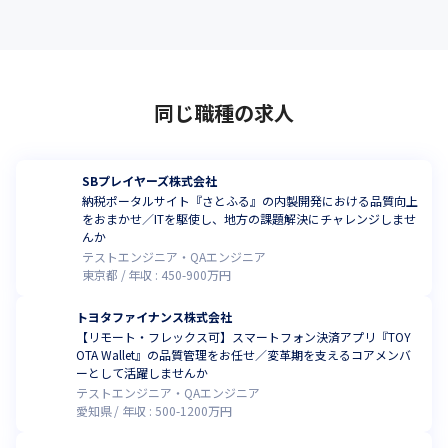
同じ職種の求人
SBプレイヤーズ株式会社
納税ポータルサイト『さとふる』の内製開発における品質向上
をおまかせ／ITを駆使し、地方の課題解決にチャレンジしませ
んか
テストエンジニア・QAエンジニア
東京都
年収 :
450
-
900
万円
トヨタファイナンス株式会社
【リモート・フレックス可】スマートフォン決済アプリ『TOY
OTA Wallet』の品質管理をお任せ／変革期を支えるコアメンバ
ーとして活躍しませんか
テストエンジニア・QAエンジニア
愛知県
年収 :
500
-
1200
万円