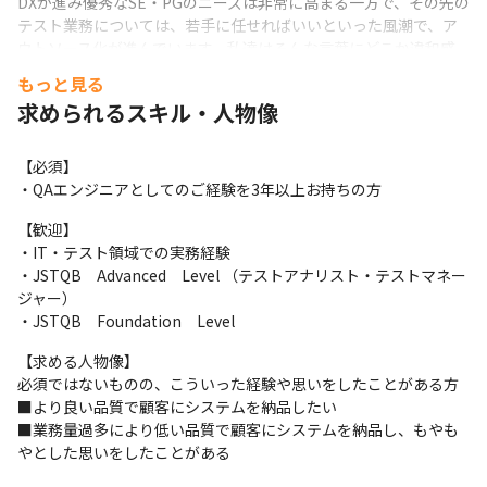
DXが進み優秀なSE・PGのニーズは非常に高まる一方で、その先の
テスト業務については、若手に任せればいいといった風潮で、ア
ウトソース化が進んでいます。私達はそんな言葉にどこか違和感
を感じていました。だからこそ当社は、システム・ソフトウエア
もっと見る
の品質の価値担保・向上に着目し、テスト業務の重要性を業界へ
求められるスキル・人物像
示していきたいと思い、この度新規事業を立ち上げました。

今までのPM・PMOのご経験を活かしながら　QE（クオリティエ
キスパート）職として、「品質」にこだわって、世の中により良
【必須】

い製品を送り出していきましょう！ 
・QAエンジニアとしてのご経験を3年以上お持ちの方
＜会社の特徴＞

【歓迎】

◆「市場価値の高いエンジニア」を目指すあなたを全力で支援す
・IT・テスト領域での実務経験

る体制です

・JSTQB　Advanced　Level （テストアナリスト・テストマネー
取引先企業は、国内有数の大手企業が中心に、年間1万6000件以
ジャー）

上のプロジェクトが動いています。そのため、この先あなたが新
・JSTQB　Foundation　Level
しいチャレンジを考えたときにも、その想いを叶えられる環境が
【求める人物像】

あります。また、資格取得支援制度（資格受験費用負担・資格取
必須ではないものの、こういった経験や思いをしたことがある方

得時祝い金支給）やスキルアップ研修等の教育制度など、エンジ
■より良い品質で顧客にシステムを納品したい

ニアとしてのスキルアップを全体で応援しております。
■業務量過多により低い品質で顧客にシステムを納品し、もやも
◆ 豊富な案件で多様なキャリアを選択できる

やとした思いをしたことがある
「この技術を極めたい」「常に新しい知識を吸収し続けたい」