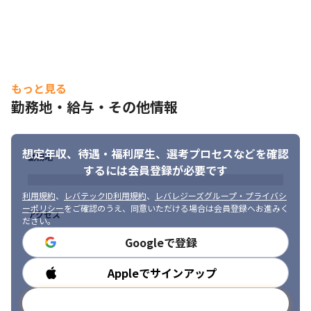
「幅広い業界の現場を体験してみたい」エンジニアとしてスキル
を極めるにあたって、人それぞれ想いがあるはず。当社では、業
界トップクラスの大手クライアントとのお付き合いから、豊富な
案件であなたの希望を叶えるお手伝いが可能です。また、自ら職
務・職場を希望できる制度や、キャリアサポート制度など会社一
丸であなたの希望を叶える仕組み・取り組みをおこなっておりま
もっと見る
す。
勤務地・給与・その他情報
◆豊富な案件数の理由

もちろん営業員が新規開拓を行って案件を増やしていることもあ
りますが、実は紹介からの案件増加が多いです。既に派遣されて
想定年収、待遇・福利厚生、
選考プロセスなどを確認
勤務地
いるエンジニアの方々がお客様から高く評価されているため、追
するには会員登録が必要です
加のご依頼やその関連企業の紹介をして頂くことが多くありま
す。当社の豊富な案件数はエンジニアの方々の信頼の証でもあり
利用規約
、
レバテックID利用規約
、
レバレジーズグループ・プライバシ
ます。
ーポリシー
をご確認のうえ、同意いただける場合は会員登録へお進みく
アクセス
ださい。
◆配属後の手厚いフォロー体制

Googleで登録
エンジニアリーダー（業務設計）とキャリアアドバイザー（キャ
リア設計）が二軸で支援。※面談は1年に1～2回で別途365日24時
Appleでサインアップ
勤務時間
間相談可能なセンターがあります。また一番不安な配属直後に関
しては配属初日と配属1週間後、配属1か月後とフォローと定期的
メールアドレスで登録
なフォローを行い、エンジニアを支援します。