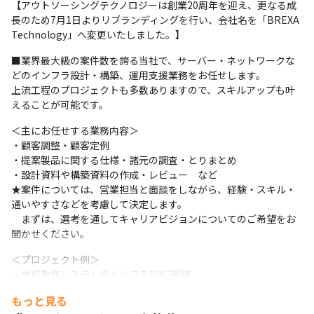
【アウトソーシングテクノロジーは創業20周年を迎え、更なる成
長のため7月1日よりリブランディングを行い、会社名を「BREXA 
Technology」へ変更いたしました。】
■業界最大級の案件数を誇る当社で、サーバー・ネットワークな
どのインフラ設計・構築、運用支援業務をお任せします。

上流工程のプロジェクトも多数ありますので、スキルアップも叶
えることが可能です。
＜主にお任せする業務内容＞

・顧客調整・顧客定例

・提案製品に関する仕様・諸元の調査・とりまとめ

・設計資料や構築資料の作成・レビュー　など

★案件については、営業担当と面談をしながら、経験・スキル・
通いやすさなどを考慮して決定します。

　まずは、選考を通してキャリアビジョンについてのご希望をお
聞かせください。
＜プロジェクト例＞

・学校教務システムのインフラ/PKG管理

・公共系のSaaS化の提案、構築

もっと見る
・教務システムのAWS/SaaS環境への移行プロジェクトにおける要