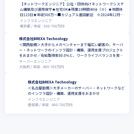
【ネットワークエンジニア】公社・団体向けネットワークシステ
ム構築及び運用保守★在宅OK★残業10時間40分（※）★年間休
日123日★年収500万～■カジュアル面談歓迎 ※2024年12月時
点
インフラエンジニア
東京都
年収 :
500
-
700
万円
株式会社BREXA Technology
＜関西勤務＞大手からメガベンチャーまで幅広い顧客の、サーバ
ー・ネットワークのインフラ設計・構築、運用支援プロジェクト
をおまかせ／有給取得率80.0％と、ワークライフバランスを実現
しやすい環境
サーバーエンジニア
大阪府
年収 :
400
-
700
万円
株式会社BREXA Technology
＜名古屋勤務＞⼤⼿メーカーのサーバー・ネットワークなど
のインフラ設計・構築、運用支援をおまかせ
インフラエンジニア
愛知県
年収 :
400
-
700
万円