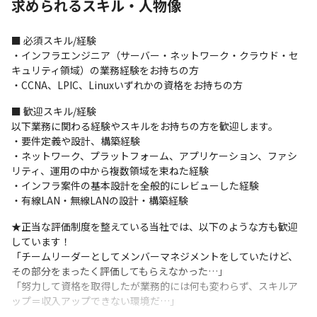
求められるスキル・人物像
件定義～運用保守

・次世代通信規格「5G」の全国展開に関わる基地局設置

・大手通信キャリア向けネットワーク設計・構築

■ 必須スキル/経験

・教育系通信グループのサーバー及びネットワークの1.5次対応
・インフラエンジニア（サーバー・ネットワーク・クラウド・セ
キュリティ領域）の業務経験をお持ちの方

■運用・保守から設計・構築の上流工程へ！

・CCNA、LPIC、Linuxいずれかの資格をお持ちの方
「今まで運用・保守メインだったので設計を経験してみたい！」

「今の自分のスキルで順調にPL/PMを目指せるのか？」

■ 歓迎スキル/経験

「今の会社、プロジェクトでは上流に行けそうにない…」

以下業務に関わる経験やスキルをお持ちの方を歓迎します。

このように考えていたエンジニアの方々が数多く入社しており、
・要件定義や設計、構築経験

プロジェクトの上流工程で活躍されている方も多数います！
・ネットワーク、プラットフォーム、アプリケーション、ファシ
リティ、運用の中から複数領域を束ねた経験

■セキュリティエンジニアとしてスキルアップの道も！

・インフラ案件の基本設計を全般的にレビューした経験

Cybereason社の認定プログラムを受講いただき、認定資格を取得
・有線LAN・無線LANの設計・構築経験
していただきます。

資格取得後、実際の業務を通じてサイバー攻撃対策プラットフォ
★正当な評価制度を整えている当社では、以下のような方も歓迎
ームの製品知識や、セキュリティ運用のノウハウを学んでいきつ
しています！

つ、これまでのバックグラウンドを活かせるプロジェクトからス
「チームリーダーとしてメンバーマネジメントをしていたけど、
タートします！
その部分をまったく評価してもらえなかった…」

「努力して資格を取得したが業務的には何も変わらず、スキルア
■キャリア支援

ップ＝収入アップできない環境だ…」
資格取得支援制度…受験費用負担、祝い金あり
