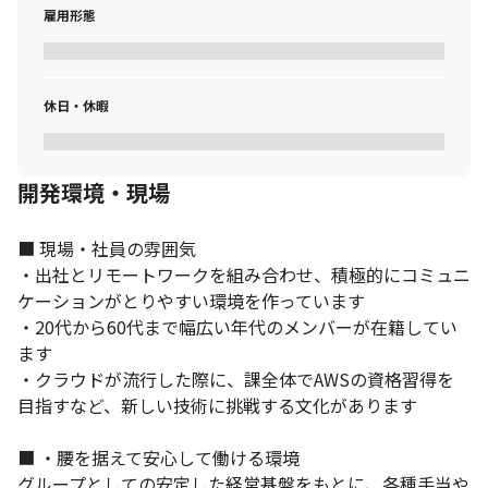
社一丸であなたの希望を叶える仕組み・取り組みを行っておりま
雇用形態
す。
休日・休暇
開発環境・現場
■ 現場・社員の雰囲気

・出社とリモートワークを組み合わせ、積極的にコミュニ
ケーションがとりやすい環境を作っています

・20代から60代まで幅広い年代のメンバーが在籍してい
ます

・クラウドが流行した際に、課全体でAWSの資格習得を
目指すなど、新しい技術に挑戦する文化があります 

■ ・腰を据えて安心して働ける環境

グループとしての安定した経営基盤をもとに、各種手当や