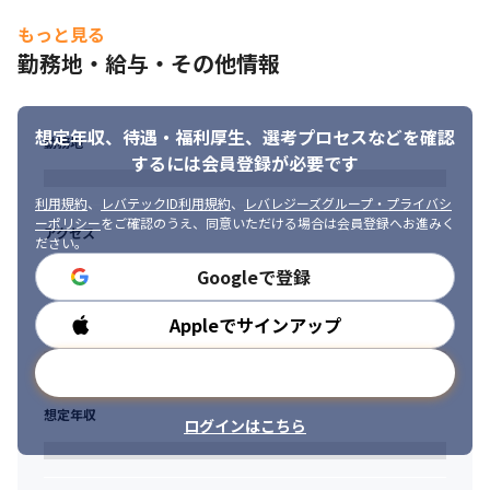
・キャリアサポート制度…キャリアアドバイザー、営業担当含め
■求める人物像

複数体制でサポート◎

もっと見る
・安定した環境で、安心して長く働き続けたい方

・モチベーション支援

勤務地・給与・その他情報
・新しい知識・スキルを身につけたい方

・メンタルチェック

・プライベートの時間も充実させたい方
・eラーニング
想定年収、待遇・福利厚生、
選考プロセスなどを確認
■「より稼げるエンジニア」へ最短距離で目指せる教育制度

勤務地
グループに在籍するエンジニア数は2.7万名を突破（BREXA Tech
するには会員登録が必要です
グループ2024年12月時点）。日本国内におけるエンジニア在籍数
利用規約
、
レバテックID利用規約
、
レバレジーズグループ・プライバシ
においてTOPクラスの実績を誇るからこそ、その教育体制に手を
ーポリシー
をご確認のうえ、同意いただける場合は会員登録へお進みく
抜くことは一切していません。グループ会社に技術者育成に特化
アクセス
ださい。
した教育会社があり、グループ一丸でエンジニア教育に取り組ん
Googleで登録
でいます。直近では、ハイエンドなエンジニアを輩出するための
教育制度に取り組んでおり、「より稼げるエンジニア」へのキャ
リアアップを支援しています。
Appleでサインアップ
勤務時間
■豊富な案件で多様なキャリアを選択可能

メールアドレスで登録
当社では、業界トップクラスの大手クライアントとのお付き合い
があり、「この技術を極めたい」、「常に新しい知識を吸収し続
想定年収
ログインはこちら
けたい」、「幅広い業界の現場を体験してみたい」など、個人の
希望に寄り添って、希望を叶えるお手伝いが可能です。また、自
ら職務・職場を希望できる制度や、キャリアサポート制度など会