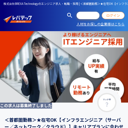
株式会社BREXA Technologyのエンジニア求人・転職・採用 | ＜首都圏勤務＞★在
会員登録
ログイン
人材をお探しの企業様はこちら
マッチ率
この求人は募集終了しました
＜首都圏勤務＞★在宅OK【インフラエンジニア（サーバ
ー／ネットワーク／クラウド）】キャリアプランに合わせ