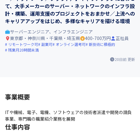
て、⼤⼿メーカーのサーバー・ネットワークのインフラ設
計・構築、運用支援のプロジェクトをおまかせ／上流への
キャリアアップをはじめ、多様なキャリアを描ける環境
サーバーエンジニア、インフラエンジニア
東京都・神奈川県・千葉県・埼玉県
400-700万円
正社員
リモートワーク可
副業可
オンライン選考可
新技術に積極的
残業月20時間未満
20日前
更新
事業概要
ITや機械、電子、電機、ソフトウェアの技術者派遣や開発の請負
事業、専門職の職業紹介業務を展開
仕事内容