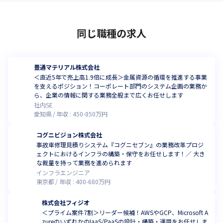
同じ職種の求人
豊通マテリアル株式会社
＜直近5年で売上高1.9倍に成長＞金属資源の循環を推進する事業
を支えるポジション！コーポレート部門のシステム企画の業務か
ら、企業の情報に関する業務全般まで広くお任せします
社内SE
愛知県
年収 :
450
-
850
万円
コグニビジョン株式会社
事故車修理見積りシステム『コグニセブン』の業務改革プロジ
ェクトにおけるインフラの構築・保守をお任せします！／ 大き
な裁量を持って業務を進められます
インフラエンジニア
東京都
年収 :
400
-
680
万円
株式会社フィジオ
＜プライム案件7割＞リーダー候補！AWSやGCP、Microsoft A
zureのいずれかのIaaS/PaaSの設計・構築・運用をお任せしま