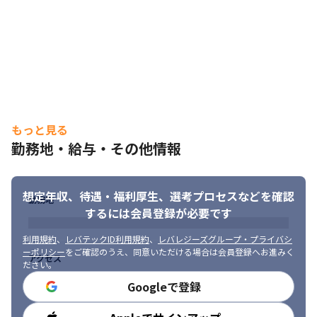
もっと見る
勤務地・給与・その他情報
想定年収、待遇・福利厚生、
選考プロセスなどを確認
勤務地
するには会員登録が必要です
利用規約
、
レバテックID利用規約
、
レバレジーズグループ・プライバシ
ーポリシー
をご確認のうえ、同意いただける場合は会員登録へお進みく
アクセス
ださい。
Googleで登録
勤務時間