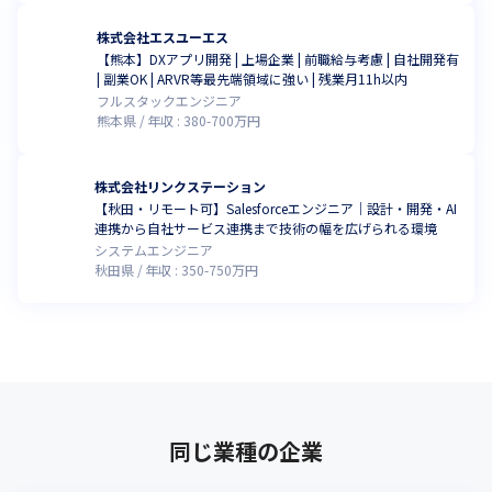
株式会社エスユーエス
【熊本】DXアプリ開発 | 上場企業 | 前職給与考慮 | 自社開発有
| 副業OK | ARVR等最先端領域に強い | 残業月11h以内
フルスタックエンジニア
熊本県
年収 :
380
-
700
万円
株式会社リンクステーション
【秋田・リモート可】Salesforceエンジニア｜設計・開発・AI
連携から自社サービス連携まで技術の幅を広げられる環境
システムエンジニア
秋田県
年収 :
350
-
750
万円
同じ業種の企業