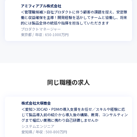
アミフィアブル株式会社
＜管理職候補＞自社プロダクトに伴う顧客の課題を捉え、安定稼
働と収益確保を主導！開発経験を活かしてチームと協働し、将来
的には製品全体の統括や指揮を担当していただきます
プロダクトマネージャー
東京都
年収 :
650
-
1000
万円
同じ職種の求人
株式会社大塚商会
＜愛知＞3DCAD・PDMの導入支援をお任せ／スキルや経験に応
じて製品導入前の紹介から導入後の構築、教育、コンサルティン
グまで幅広い業務に携わり自己研鑽しませんか
システムエンジニア
愛知県
年収 :
500
-
800
万円