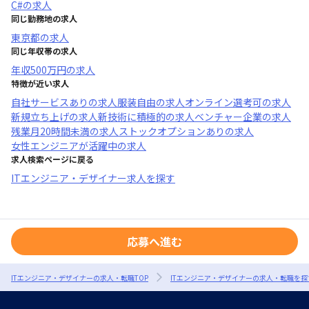
C#
の求人
同じ勤務地の求人
東京都
の求人
同じ年収帯の求人
年収
500万円
の求人
特徴が近い求人
自社サービスあり
の求人
服装自由
の求人
オンライン選考可
の求人
新規立ち上げ
の求人
新技術に積極的
の求人
ベンチャー企業
の求人
残業月20時間未満
の求人
ストックオプションあり
の求人
女性エンジニアが活躍中
の求人
求人検索ページに戻る
ITエンジニア・デザイナー求人を探す
応募へ進む
ITエンジニア・デザイナーの求人・転職TOP
ITエンジニア・デザイナーの求人・転職を探