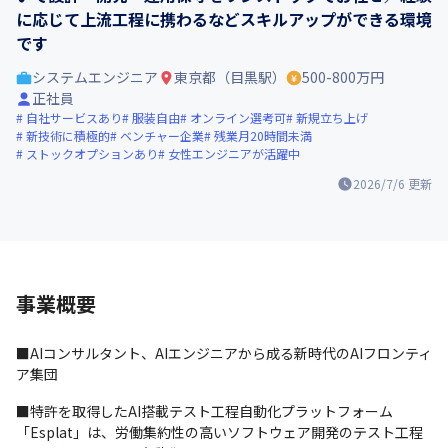
に応じて上流工程に携わるなどスキルアップができる環境
です
システムエンジニア
東京都（目黒駅）
500-800万円
正社員
自社サービスあり
服装自由
オンライン選考可
新規立ち上げ
新技術に積極的
ベンチャー企業
残業月20時間未満
ストックオプションあり
女性エンジニアが活躍中
2026/7/6
更新
事業概要
■AIコンサルタント、AIエンジニアから成る新時代のAIフロンティ
ア集団
■特許を取得したAI搭載テスト工程自動化プラットフォーム
「Esplat」は、労働集約性の高いソフトウェア開発のテスト工程