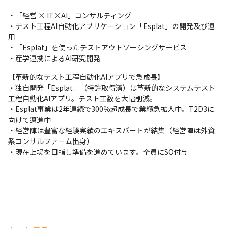
・「経営 × IT×AI」コンサルティング

・テスト工程AI自動化アプリケーション「Esplat」の開発及び運
用

・「Esplat」を使ったテストアウトソーシングサービス

・産学連携によるAI研究開発
【革新的なテスト工程自動化AIアプリで急成長】

・独自開発「Esplat」（特許取得済）は革新的なシステムテスト
工程自動化AIアプリ。テスト工数を大幅削減。

・Esplat事業は2年連続で300％超成長で業績急拡大中。T2D3に
向けて邁進中

・経営陣は豊富な経験実績のエキスパートが結集（経営陣は外資
系コンサルファーム出身）

・現在上場を目指し準備を進めています。全員にSO付与