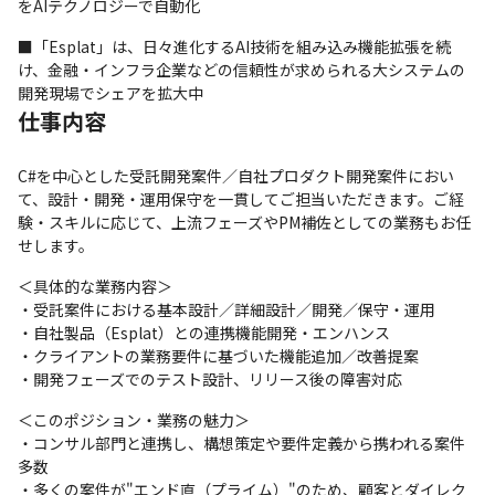
をAIテクノロジーで自動化
■「Esplat」は、日々進化するAI技術を組み込み機能拡張を続
け、金融・インフラ企業などの信頼性が求められる大システムの
開発現場でシェアを拡大中
仕事内容
C#を中心とした受託開発案件／自社プロダクト開発案件におい
て、設計・開発・運用保守を一貫してご担当いただきます。ご経
験・スキルに応じて、上流フェーズやPM補佐としての業務もお任
せします。
＜具体的な業務内容＞

・受託案件における基本設計／詳細設計／開発／保守・運用

・自社製品（Esplat）との連携機能開発・エンハンス

・クライアントの業務要件に基づいた機能追加／改善提案

・開発フェーズでのテスト設計、リリース後の障害対応
＜このポジション・業務の魅力＞

・コンサル部門と連携し、構想策定や要件定義から携われる案件
多数

・多くの案件が"エンド直（プライム）"のため、顧客とダイレク