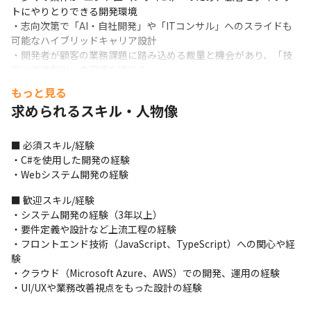
トにやりとりできる開発環境

・志向次第で「AI・自社開発」や「ITコンサル」へのスライドも
可能なハイブリッドキャリア設計

・開発者が顧客の業務課題に踏み込める裁量と機会があり、「技
術×価値創出」の実感を持てる
もっと見る
＜募集背景＞

求められるスキル・人物像
当社アミフィアブルは、特許取得済のテスト自動化AIアプリ
「Esplat」を主軸に、AI×コンサル×開発を融合させた独自ポジ
ションで事業成長を加速させています。プロダクト開発とクライ
■ 必須スキル/経験

アント案件の双方でC#エンジニアのニーズが高まり、新たな仲間
・C#を使用した開発の経験

を募集することとなりました。
・Webシステム開発の経験
■ 歓迎スキル/経験

・システム開発の経験（3年以上）

・要件定義や設計など上流工程の経験

・フロントエンド技術（JavaScript、TypeScript）への関心や経
験

・クラウド（Microsoft Azure、AWS）での開発、運用の経験

・UI/UXや業務改善視点をもった設計の経験