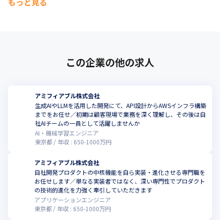
もっと見る
この企業の他の求人
アミフィアブル株式会社
生成AIやLLMを活用した開発にて、API設計からAWSインフラ構築
までをお任せ／初期は顧客現場で業務を深く理解し、その後は自
社AIチームの一員として活躍しませんか
AI・機械学習エンジニア
東京都
年収 :
650
-
1000
万円
アミフィアブル株式会社
自社開発プロダクトの中核機能を自ら実装・進化させる専門職を
お任せします／単なる実装者ではなく、深い専門性でプロダクト
の技術的進化を力強く牽引していただきます
アプリケーションエンジニア
東京都
年収 :
650
-
1000
万円