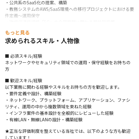
・公共系のSaaS化の提案、構築

・教務システムのAWS/SaaS環境への移行プロジェクトにおける要
件定義～運用保守

・次世代通信規格「5G」の全国展開に関わる基地局設置

・大手通信キャリア向けネットワーク設計・構築

もっと見る
・教育系通信グループのサーバー及びネットワークの1.5次対応
求められるスキル・人物像
■運用・保守から設計・構築の上流工程へ！

「今まで運用・保守メインだったので設計を経験してみたい！」

■ 必須スキル/経験

「今の自分のスキルで順調にPL/PMを目指せるのか？」

ネットワークやセキュリティ領域での運用・保守経験をお持ちの
「今の会社、プロジェクトでは上流に行けそうにない…」

方
このように考えていたエンジニアの方々が数多く入社しており、
プロジェクトの上流工程で活躍されている方も多数います！
■ 歓迎スキル/経験

以下業務に関わる経験やスキルをお持ちの方を歓迎します。

■セキュリティエンジニアとしてスキルアップの道も！

・要件定義や設計、構築経験

Cybereason社の認定プログラムを受講いただき、認定資格を取得
・ネットワーク、プラットフォーム、アプリケーション、ファシ
していただきます。

リティ、運用の中から複数領域を束ねた経験

資格取得後、実際の業務を通じてサイバー攻撃対策プラットフォ
・インフラ案件の基本設計を全般的にレビューした経験

ームの製品知識や、セキュリティ運用のノウハウを学んでいきつ
・有線LAN・無線LANの設計・構築経験
つ、これまでのバックグラウンドを活かせるプロジェクトからス
タートします！
★正当な評価制度を整えている当社では、以下のような方も歓迎
しています！
