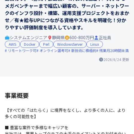
メガベンチャーまで幅広い顧客の、サーバー・ネットワー
クのインフラ設計・構築、運用支援プロジェクトをおまか
せ／有★給与UPにつながる資格やスキルを明確化！分か
りやすい評価制度を導入しています。
システムエンジニア
静岡県
600-800万円
正社員
AWS
Docker
Perl
WindowsServer
Linux
リモートワーク可
オンライン選考可
新技術に積極的
残業月20時間未満
2026/6/24
更新
事業概要
【すべての「はたらく」に境界をなくし、より多くの人に、より
多くの可能性を】
■ 豊富な案件で多様なキャリアを

当社では、業界トップクラスの大手クライアントとのお付き合い