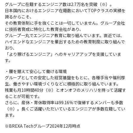
グループに在籍するエンジニア数は2.7万名を突破（※）。

日本国内におけるエンジニア在籍数においてTOPクラスの実績を
誇るからこそ、

その教育体制に手を抜くことは一切していません。グループ会社
に技術者育成に特化した教育会社があり、

グループ一丸でエンジニア教育に取り組んでいます。直近では、
ハイエンドなエンジニアを輩出するための教育制度に取り組んで
おり、

「より稼げるエンジニア」へのキャリアアップを支援していま
す。
・腰を据えて安心して働ける環境

グループとしての安定した経営基盤をもとに、各種手当や福利厚
生、働きやすい環境づくりなどに積極的に取り組んでいます。

残業も月10時間40分（※）とオンオフのメリハリを持って活躍す
ることが可能です。

さらに、産休・育休取得率は99.16％で復帰するメンバーも多数
（※）。長くご活躍いただいているエンジニアが多数在籍してい
ます。
※BREXA Techグループ2024年12月時点