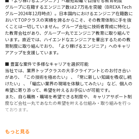
■「より稼げるエンジニア」へ最短距離で目指せる教育制度

グループに在籍するエンジニア数は2.7万名を突破（BREXA Tech
グルー2024年12月時点）。日本国内におけるエンジニア在籍数に
おいてTOPクラスの実績を誇るからこそ、その教育体制に手を抜
くことは一切していません。グループ会社に技術者育成に特化し
た教育会社があり、グループ一丸でエンジニア教育に取り組んで
います。直近では、ハイエンドなエンジニアを輩出するための教
育制度に取り組んでおり、「より稼げるエンジニア」へのキャリ
アアップを支援しています。
■ 豊富な案件で多様なキャリアを選択可能

当社では、業界トップクラスの大手クライアントとのお付き合い
があり、「この技術を極めたい」 、「常に新しい知識を吸収し続
けたい」 、「幅広い業界の現場を体験してみたい」 など、個人の
希望に寄り添って、希望を叶えるお手伝いが可能です。 

また、自ら職務・職場を希望できる制度や、 キャリアサポート制
度など会社一丸であなたの希望を叶える仕組み・取り組みを行っ
ております。
もっと見る