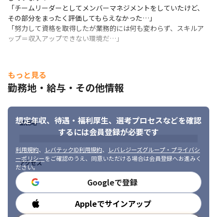
■キャリア支援

「チームリーダーとしてメンバーマネジメントをしていたけど、
資格取得支援制度…受験費用負担、祝い金あり

その部分をまったく評価してもらえなかった…」

・プロジェクトマネージャ試験（PM）

「努力して資格を取得したが業務的には何も変わらず、スキルア
・Sales Force 認定アドミニストレーター

ップ＝収入アップできない環境だ…」
・Python エンジニア認定基礎試験

・PHP技術者認定試験上級

・Rails技術者認定試験

もっと見る
・ITサービスマネージャ試験

・ORACLE MASTER Gold DBA　…など

勤務地・給与・その他情報
・キャリアサポート制度…キャリアアドバイザー、営業担当含め
複数体制でサポート◎

・モチベーション支援

想定年収、待遇・福利厚生、
選考プロセスなどを確認
勤務地
・メンタルチェック

するには会員登録が必要です
・eラーニング
利用規約
、
レバテックID利用規約
、
レバレジーズグループ・プライバシ
■「より稼げるエンジニア」へ最短距離で目指せる教育制度

ーポリシー
をご確認のうえ、同意いただける場合は会員登録へお進みく
アクセス
グループに在籍するエンジニア数は2万名を突破した2024年12月
ださい。
現在も、教育体制に手を抜くことは一切していません。グループ
Googleで登録
会社に技術者育成に特化した教育会社があり、グループ一丸でエ
ンジニア教育に取り組んでおります。直近では、ハイエンドなエ
Appleでサインアップ
勤務時間
ンジニアを輩出するための教育制度に取り組んでおり、「より市
場価値の高いエンジニア」へのキャリアアップを支援しておりま