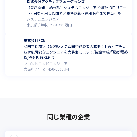
株式会社アクティブフュージョンズ
【受託開発／Web系】システムエンジニア／週2～3日リモー
ト／AIを利用した開発／要件定義～運用保守まで担当可能
システムエンジニア
東京都
年収 :
600
-
700
万円
株式会社FCN
＜関西勤務＞【業務システム開発経験者大募集！】設計工程か
ら対応可能なエンジニアを大募集します！/後輩育成経験が積め
る/多数PJ候補あり
フロントエンドエンジニア
大阪府
年収 :
450
-
650
万円
同じ業種の企業