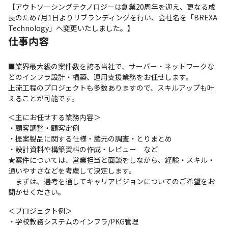
【アウトソーシングテクノロジーは創業20周年を迎え、更なる成
長のため7月1日よりリブランディングを行い、会社名を「BREXA 
Technology」へ変更いたしました。】
仕事内容
■業界最大級の案件数を誇る当社で、サーバー・ネットワークな
どのインフラ設計・構築、運用支援業務をお任せします。

上流工程のプロジェクトも多数ありますので、スキルアップも叶
えることが可能です。
＜主にお任せする業務内容＞

・顧客調整・顧客定例

・提案製品に関する仕様・諸元の調査・とりまとめ

・設計資料や構築資料の作成・レビュー　など

★案件については、営業担当と面談をしながら、経験・スキル・
通いやすさなどを考慮して決定します。

　まずは、選考を通してキャリアビジョンについてのご希望をお
聞かせください。
＜プロジェクト例＞

・学校教務システムのインフラ/PKG管理
