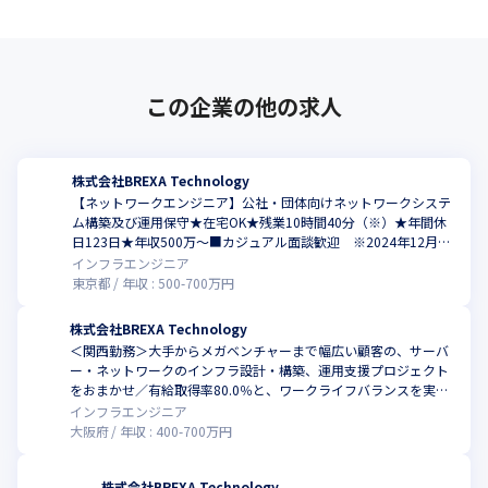
この企業の他の求人
株式会社BREXA Technology
【ネットワークエンジニア】公社・団体向けネットワークシステ
ム構築及び運用保守★在宅OK★残業10時間40分（※）★年間休
日123日★年収500万～■カジュアル面談歓迎 ※2024年12月時
点
インフラエンジニア
東京都
年収 :
500
-
700
万円
株式会社BREXA Technology
＜関西勤務＞大手からメガベンチャーまで幅広い顧客の、サーバ
ー・ネットワークのインフラ設計・構築、運用支援プロジェクト
をおまかせ／有給取得率80.0％と、ワークライフバランスを実現
しやすい環境
インフラエンジニア
大阪府
年収 :
400
-
700
万円
株式会社BREXA Technology