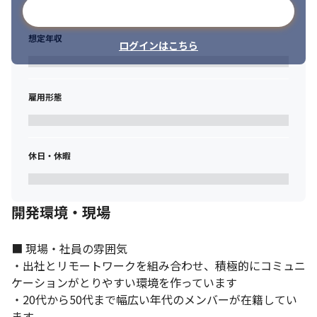
メールアドレスで登録
す。
■豊富な案件で多様なキャリアを選択可能

想定年収
ログインはこちら
当社では、1000社以上の大手クライアントとのお付き合いがあり
（2024年5月時点）、「この技術を極めたい」、「常に新しい知
識を吸収し続けたい」、「幅広い業界の現場を体験してみたい」
など、個人の希望に寄り添って、希望を叶えるお手伝いが可能で
雇用形態
す。また、自ら職務・職場を希望できる制度や、キャリアサポー
ト制度など会社一丸であなたの希望を叶える仕組み・取り組みを
行っております。
休日・休暇
開発環境・現場
■ 現場・社員の雰囲気

・出社とリモートワークを組み合わせ、積極的にコミュニ
ケーションがとりやすい環境を作っています

・20代から50代まで幅広い年代のメンバーが在籍してい
ます
