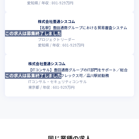
愛知県
年収 :
801
-
929
万円
株式会社豊通シスコム
【名駅】豊田通商グループにおける貿易審査システム
この求人は募集終了しました
こ
の保守/開発
プロジェクトリーダー
愛知県
年収 :
601
-
929
万円
株式会社豊通シスコム
【ITコンサル】豊⽥通商グループのIT部門をサポート／総合
この求人は募集終了しました
こ
商社系SIer／在宅＆フレックス可／品川駅前勤務
ITコンサル・セキュリティコンサル
東京都
年収 :
601
-
929
万円
同じ業種の求人