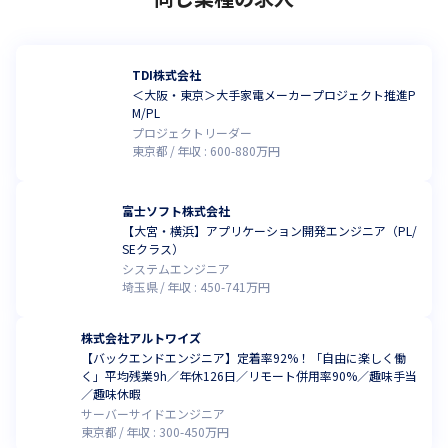
TDI株式会社
＜大阪・東京＞大手家電メーカープロジェクト推進P
M/PL
プロジェクトリーダー
東京都
年収 :
600
-
880
万円
富士ソフト株式会社
【大宮・横浜】アプリケーション開発エンジニア（PL/
SEクラス）
システムエンジニア
埼玉県
年収 :
450
-
741
万円
株式会社アルトワイズ
【バックエンドエンジニア】定着率92%！「自由に楽しく働
く」平均残業9h／年休126日／リモート併用率90%／趣味手当
／趣味休暇
サーバーサイドエンジニア
東京都
年収 :
300
-
450
万円