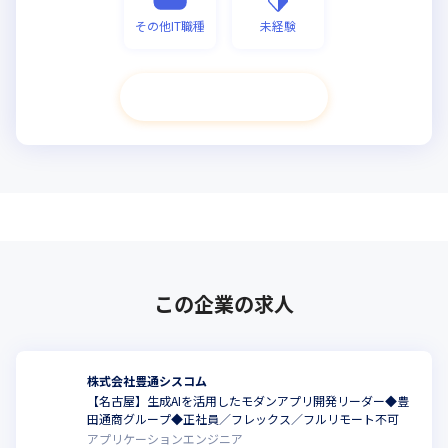
その他IT職種
未経験
次へ進む
この企業の求人
株式会社豊通シスコム
【名古屋】生成AIを活用したモダンアプリ開発リーダー◆豊
こ
田通商グループ◆正社員／フレックス／フルリモート不可
アプリケーションエンジニア