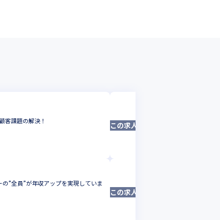
株式会社マイクロ
竹中工務店をはじ
は顧客課題の解決！
この求人は募集終了しました
が魅力
インフラエンジニ
東京都
年収 :
500
-
株式会社マイクロウ
ーの”全員”が年収アップを実現していま
東急をはじめ大手企
この求人は募集終了しました
にも携われる
サーバーサイドエン
東京都
年収 :
540
-