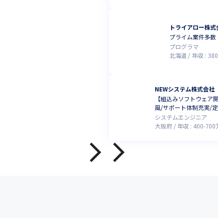
トライアロー株式
プライム案件多数！
プログラマ
北海道
年収 :
380
NEWシステム株式会社
【組込みソフトウェア
風/サポート体制充実/定
システムエンジニア
大阪府
年収 :
400
-
700