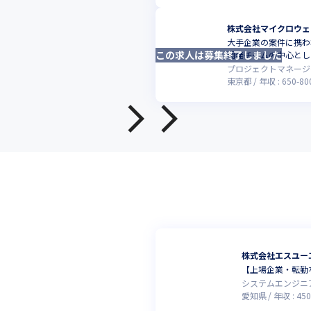
株式会社マイクロウェ
大手企業の案件に携わ
この求人は募集終了しました
開発チームの中心とし
プロジェクトマネージ
東京都
年収 :
650
-
80
株式会社エスユー
【上場企業・転勤な
システムエンジニ
愛知県
年収 :
450