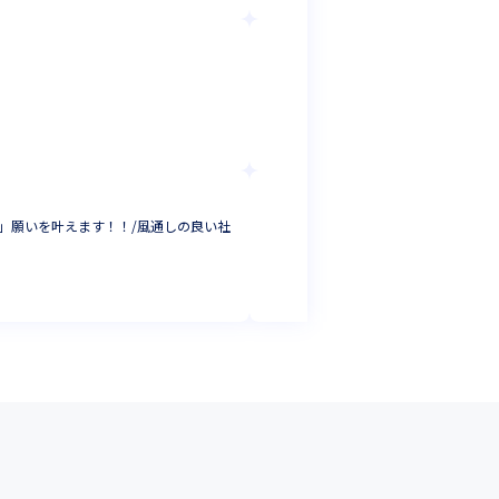
株式会社スタイラ
Webアプリ開発／
フロントエンドエ
東京都
年収 :
372
株式会社アークラ
」願いを叶えます！！/風通しの良い社
文理不問・研修充
システムエンジニ
東京都
年収 :
300