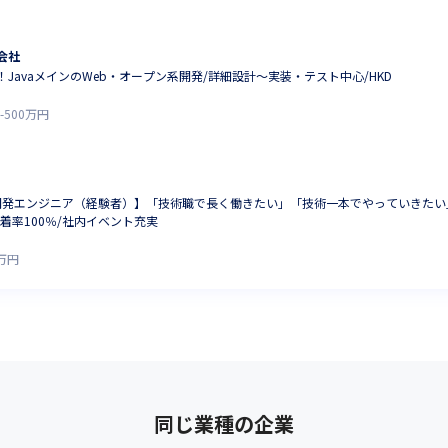
会社
JavaメインのWeb・オープン系開発/詳細設計～実装・テスト中心/HKD
-
500
万円
開発エンジニア（経験者）】「技術職で長く働きたい」「技術一本でやっていきたい
着率100％/社内イベント充実
万円
同じ業種の企業