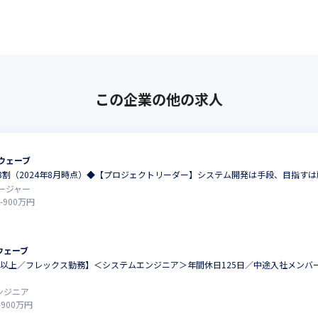
この企業の他の求人
ウェーブ
8割（2024年8月時点）◆【プロジェクトリーダー】システム開発は手段、目指す
ージャー
-
900
万円
ウェーブ
割以上／フレックス勤務】＜システムエンジニア＞年間休日125日／中途入社メンバ
ンジニア
-
900
万円