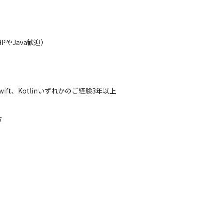
やJava歓迎）

wift、Kotlinいずれかのご経験3年以上

