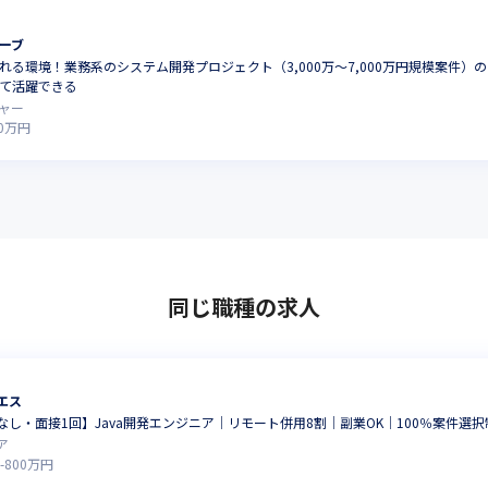
ーブ
れる環境！業務系のシステム開発プロジェクト（3,000万～7,000万円規模案件
て活躍できる
ャー
0
万円
同じ職種の求人
エス
し・面接1回】Java開発エンジニア│リモート併用8割│副業OK│100％案件選択
ア
-
800
万円