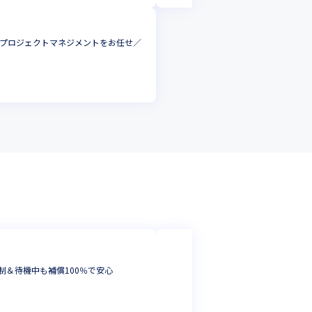
）のプロジェクトマネジメントをお任せ／
日本ディクス株式
制＆待機中も補償100％で安心
【Salesfor
アプリケーション
東京都
年収 :
409