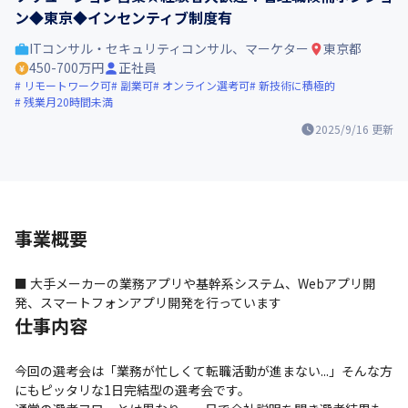
ン◆東京◆インセンティブ制度有
ITコンサル・セキュリティコンサル、マーケター
東京都
450-700万円
正社員
リモートワーク可
副業可
オンライン選考可
新技術に積極的
残業月20時間未満
2025/9/16
更新
事業概要
■ ⼤⼿メーカーの業務アプリや基幹系システム、Webアプリ開
発、スマートフォンアプリ開発を行っています
仕事内容
今回の選考会は「業務が忙しくて転職活動が進まない...」そんな方
にもピッタリな1日完結型の選考会です。
