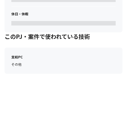
人数：100名（15の課で構成されています）

男女比：6：4

休日・休暇
平均年齢：29歳
このPJ・案件で使われている技術
支給PC
その他