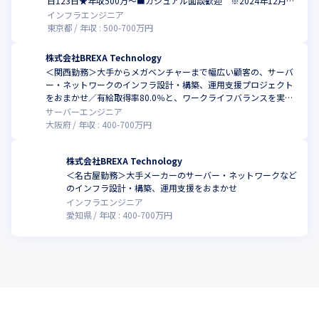
日123日★年収500万～■カジュアル面談歓迎 ※2024年12月時
点
インフラエンジニア
東京都
年収 :
500
-
700
万円
株式会社BREXA Technology
＜関西勤務＞大手からメガベンチャーまで幅広い顧客の、サーバ
ー・ネットワークのインフラ設計・構築、運用支援プロジェクト
をおまかせ／有給取得率80.0％と、ワークライフバランスを実現
しやすい環境
サーバーエンジニア
大阪府
年収 :
400
-
700
万円
株式会社BREXA Technology
＜名古屋勤務＞⼤⼿メーカーのサーバー・ネットワークなど
のインフラ設計・構築、運用支援をおまかせ
インフラエンジニア
愛知県
年収 :
400
-
700
万円