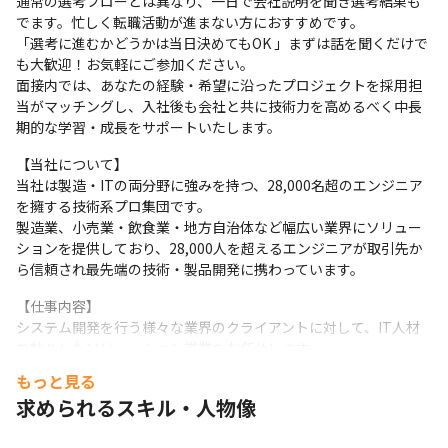
通常の選考フローとは異なり、一日で会社説明を聞き選考結果も
でます。忙しく転職活動が進まない方におすすめです。

「選考に進むかどうかは当日決めてもOK 」まずは話を聞くだけで
も大歓迎！お気軽にご参加ください。

面接内では、あなたの経験・希望に沿ったプロジェクトを採用担
当がマッチングし、入社後も会社と共に技術力を高めるべく中長
期的な学習・成長をサポートいたします。
【当社について】

当社は製造・ITの両分野に強みを持つ、28,000名超のエンジニア
を擁する技術系プロ集団です。

製造業、小売業・飲食業・地方自治体など幅広い業界にソリュー
ションを提供しており、28,000人を超えるエンジニアが取引先か
ら信頼され最先端の技術・製品開発に携わっています。
【仕事内容】

システム開発を行う様々な業界のクライアントに対して、IT人材
を軸としたソリューション営業をお任せします。

企業側への提案とエンジニアのフォローを両面で行います。

もっと見る
◎新規の顧客開拓及びソリューション提案

求められるスキル・人物像
◎既存顧客へのソリューション提案

◎技術者のフォロー(志向性に合った案件のサーチ、面談等)
