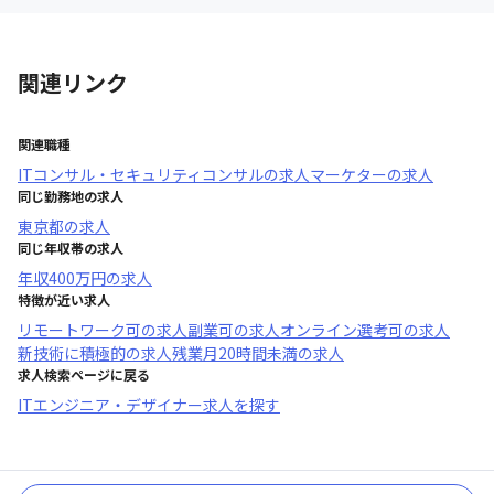
関連リンク
関連職種
ITコンサル・セキュリティコンサル
の求人
マーケター
の求人
同じ勤務地の求人
東京都
の求人
同じ年収帯の求人
年収
400万円
の求人
特徴が近い求人
リモートワーク可
の求人
副業可
の求人
オンライン選考可
の求人
新技術に積極的
の求人
残業月20時間未満
の求人
求人検索ページに戻る
ITエンジニア・デザイナー求人を探す