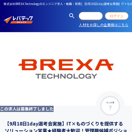
株式会社BREXA Technologyのエンジニア求人・転職・採用 | 【9月18日1day選考会
会員登録
ログイン
人材をお探しの企業様はこちら
マッチ率
この求人は募集終了しました
【9月18日1day選考会実施】IT×ものづくりを提供する
ソリューション営業★経験者大歓迎！管理職候補ポジショ