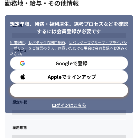
・ご入社後早くて1年後、平均して3年で主任に昇格することがで
勤務地・給与・その他情報
きます。 

主任に昇格すると裁量も増え、年収も450万円以上になります。頑
張り次第で評価される環境です。
想定年収、待遇・福利厚生、
選考プロセスなどを確認
勤務地
するには会員登録が必要です
【インセンティブ】

営業成績上位者：年間100万～150万程度の支給想定

利用規約
、
レバテックID利用規約
、
レバレジーズグループ・プライバシ
※成績により上記支給額を上回るケース、下回るケースあり
ーポリシー
をご確認のうえ、同意いただける場合は会員登録へお進みく
アクセス
ださい。
【キャリアイメージ】

Googleで登録
・短期（～1年）：営業スキル・業界知識の習得、独り立ち

・中期（～3年）：主任昇格・年収500万超、顧客折衝力の向上

・長期（5年～）：マネージャー職、組織マネジメントや戦略立案
Appleでサインアップ
勤務時間
へ 
メールアドレスで登録
【評価制度】

営業KPI(ポイント化)による評価制度

想定年収
ログインはこちら
契約受注件数/離職/顧客訪問数/顧客面談設定数などアクションや
結果に伴った定量評価、

クォーター単位でコミットメントによる定性評価の2軸で昇給昇格
の評価を実施
雇用形態
◆所属部署の年齢・性別構成◆
