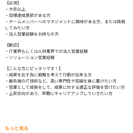
◎営業事務作業(契約書・請求書処理・⾒積対応・資料作成など）

【必須】

※対象業界：製造・電気・通信・医薬・流通/販売などあらゆる業
・大卒以上

界のクライアント

・目標達成意欲がある方

※入社後は新規の開拓から行って頂き、徐々に既存顧客深耕が増
・チームメンバーへのマネジメントに興味がある方、または挑戦
えます。
してみたい方

・法人営業経験をお持ちの方
【入社後のフォロー体制】

＜1＞入社時に全社共通の導入研修実施

【歓迎】

＜2＞入社時/入社3ヶ月/入社1年時に営業基礎研修及びフォロー研
・IT業界もしくは人材業界での法人営業経験　

修実施

・ソリューション営業経験
＜3＞配属後はブラザー/シスター制度(先輩社員)による教育実施
【こんな方にピッタリです！】

▼当社が携わる案件事例

・成果を出す為に戦略を考えて行動が出来る方

・大規模ECサイトや大手人材会社のプラットフォーム開発

・最先端のIT技術など、高い専門性や知識を身に着けたい方

・大手小売企業向けのセキュリティソリューション選定&導入

・営業として成長をして、成果に対する適正な評価を受けたい方

・大手コンビニエンスストア／メガバンクのサーバリプレイス
・上昇志向があり、早期にキャリアアップしていきたい方
【働きがい】

・インセンティブ制度(詳細は備考参照)や営業ポイントによる評価
制度があり、成果に応じた評価がされる制度が整っています。

・様々な業界の顧客に対してソリューション提案をする中で、課
もっと見る
題解決力や提案力が身につきます。
