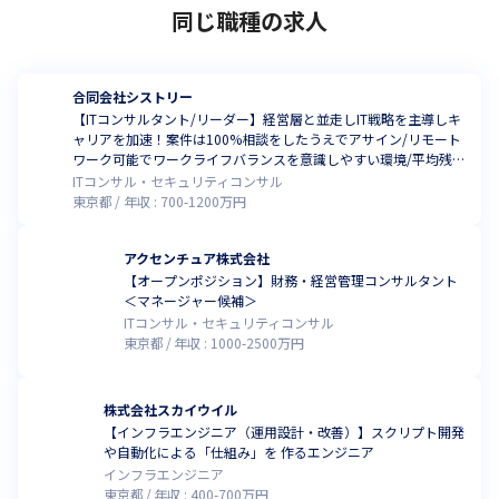
同じ職種の求人
合同会社シストリー
【ITコンサルタント/リーダー】経営層と並走しIT戦略を主導しキ
ャリアを加速！案件は100%相談をしたうえでアサイン/リモート
ワーク可能でワークライフバランスを意識しやすい環境/平均残業
12.0h
ITコンサル・セキュリティコンサル
東京都
年収 :
700
-
1200
万円
アクセンチュア株式会社
【オープンポジション】財務・経営管理コンサルタント
＜マネージャー候補＞
ITコンサル・セキュリティコンサル
東京都
年収 :
1000
-
2500
万円
株式会社スカイウイル
【インフラエンジニア（運用設計・改善）】スクリプト開発
や自動化による「仕組み」を 作るエンジニア
インフラエンジニア
東京都
年収 :
400
-
700
万円