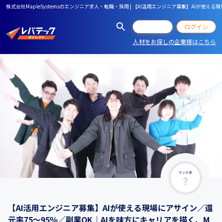
株式会社MapleSystemsのエンジニア求人・転職・採用 | 【AI活用エンジニア募集】AIが使える現
会員登録
ログイン
人材をお探しの企業様はこちら
マッチ率
【AI活用エンジニア募集】AIが使える現場にアサイン／還
元率75〜95％／副業OK｜AIを味方にキャリアを描く、M