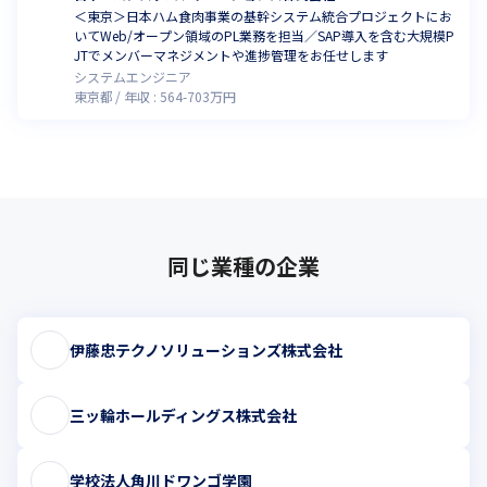
＜東京＞日本ハム食肉事業の基幹システム統合プロジェクトにお
いてWeb/オープン領域のPL業務を担当／SAP導入を含む大規模P
JTでメンバーマネジメントや進捗管理をお任せします
システムエンジニア
東京都
年収 :
564
-
703
万円
同じ業種の企業
伊藤忠テクノソリューションズ株式会社
三ッ輪ホールディングス株式会社
学校法人角川ドワンゴ学園