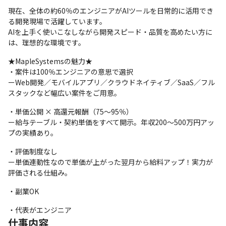
現在、全体の約60％のエンジニアがAIツールを日常的に活用でき
る開発現場で活躍しています。

AIを上手く使いこなしながら開発スピード・品質を高めたい方に
は、理想的な環境です。
★MapleSystemsの魅力★

・案件は100％エンジニアの意思で選択

ーWeb開発／モバイルアプリ／クラウドネイティブ／SaaS／フル
スタックなど幅広い案件をご用意。
・単価公開 × 高還元報酬（75〜95％）

ー給与テーブル・契約単価をすべて開示。年収200〜500万円アッ
プの実績あり。
・評価制度なし

ー単価連動性なので単価が上がった翌月から給料アップ！実力が
評価される仕組み。
・副業OK
・代表がエンジニア
仕事内容