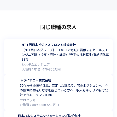
同じ職種の求人
NTT西日本ビジネスフロント株式会社
【NTT西日本グループ】ICT×DXで地域に貢献するセールスエ
ンジニア職（提案・設計・構築）/充実の福利厚生/有給消化率
93%
システムエンジニア
大阪府
年収 :
470
-
860
万円
トライアロー株式会社
50代からの技術挑戦。安定した環境で、次のポジションへ。今
の案件に物足りなさを感じている方へ、収入もキャリアも再設
計できるチャンス/HKD
プログラマ
北海道
年収 :
380
-
550
万円
日本ハムシステムソリューションズ株式会社