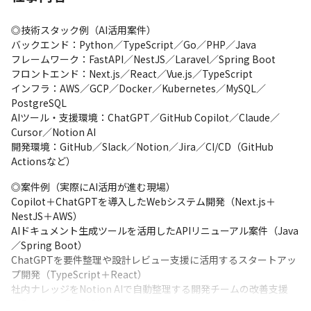
◎技術スタック例（AI活用案件）

バックエンド：Python／TypeScript／Go／PHP／Java

フレームワーク：FastAPI／NestJS／Laravel／Spring Boot

フロントエンド：Next.js／React／Vue.js／TypeScript

インフラ：AWS／GCP／Docker／Kubernetes／MySQL／
PostgreSQL

AIツール・支援環境：ChatGPT／GitHub Copilot／Claude／
Cursor／Notion AI

開発環境：GitHub／Slack／Notion／Jira／CI/CD（GitHub 
Actionsなど）
◎案件例（実際にAI活用が進む現場）

Copilot＋ChatGPTを導入したWebシステム開発（Next.js＋
NestJS＋AWS）

AIドキュメント生成ツールを活用したAPIリニューアル案件（Java
／Spring Boot）

ChatGPTを要件整理や設計レビュー支援に活用するスタートアッ
プ開発（TypeScript＋React）

社内ナレッジをNotion AIで自動整理する開発チームの改善支援
（Python＋FastAPI）
