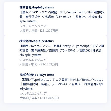
株式会社MapleSystems
【関西／C#エンジニア募集】.NET／Azure／WPF／Unity案件多
数｜案件選択制 × 高還元（75〜95％）｜副業OK｜株式会社M
apleSystems
システムエンジニア
大阪府
年収 :
423
-
1202
万円
株式会社MapleSystems
【関西／Reactエンジニア募集】Next.js／TypeScript／モダン開
発環境｜案件選択制／高還元（75〜95％）／副業OK｜株式会
社MapleSystems
システムエンジニア
大阪府
年収 :
423
-
1202
万円
株式会社MapleSystems
【関西／TypeScriptエンジニア募集】Next.js／React／Node.js
｜案件選択制／高還元（75〜95％）／副業OK｜株式会社Mapl
eSystems
システムエンジニア
大阪府
年収 :
423
-
1202
万円