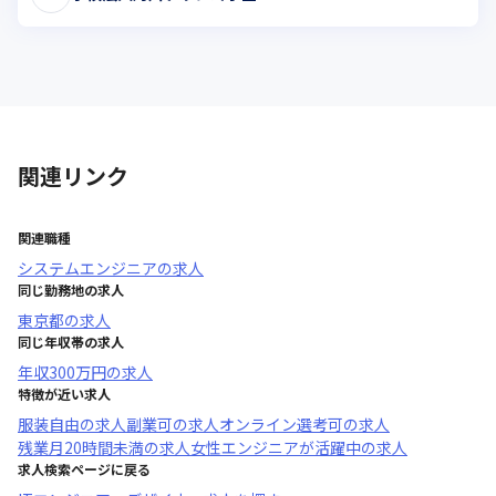
関連リンク
関連職種
システムエンジニア
の求人
同じ勤務地の求人
東京都
の求人
同じ年収帯の求人
年収
300万円
の求人
特徴が近い求人
服装自由
の求人
副業可
の求人
オンライン選考可
の求人
残業月20時間未満
の求人
女性エンジニアが活躍中
の求人
求人検索ページに戻る