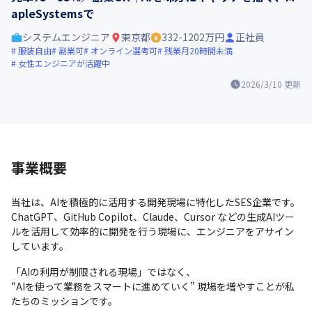
apleSystemsで
システムエンジニア
東京都
332-1202万円
正社員
服装自由
副業可
オンライン選考可
残業月20時間未満
女性エンジニアが活躍中
2026/3/10
更新
事業概要
当社は、AIを積極的に活用する開発現場に特化したSES企業です。

ChatGPT、GitHub Copilot、Claude、Cursor などの生成AIツー
ルを活用して効率的に開発を行う現場に、エンジニアをアサイン
しています。
「AIの利用が制限される現場」ではなく、

“AIを使って業務をスマートに進めていく” 現場を増やすことが私
たちのミッションです。