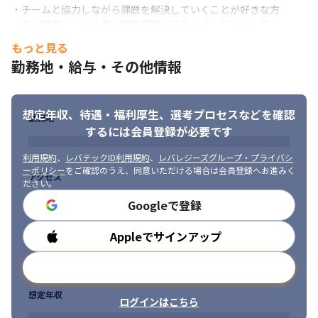
・チームと協力しながら課題を解決していくことが好きな方

・自ら提案し、より良い開発プロセスをつくっていける方

・AIを味方につけて、より自由に、よりスマートに開発したい方
もっと見る
をお待ちしています
勤務地・給与・その他情報
想定年収、待遇・福利厚生、
選考プロセスなどを確認
勤務地
するには会員登録が必要です
利用規約
、
レバテックID利用規約
、
レバレジーズグループ・プライバシ
ーポリシー
をご確認のうえ、同意いただける場合は会員登録へお進みく
アクセス
ださい。
Googleで登録
Appleでサインアップ
勤務時間
メールアドレスで登録
想定年収
ログインはこちら