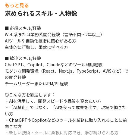
LLMベースのコードレビュー支援システムPoC開発（Python＋
もっと見る
OpenAI API）
求められるスキル・人物像
■ 必須スキル/経験

Web系または業務系開発経験（言語不問・2年以上）

AIツールや自動化技術に関心がある方

主体的に行動し、柔軟に学べる方
■ 歓迎スキル/経験

ChatGPT、Copilot、Claudeなどのツール利用経験

モダンな開発環境（React、Next.js、TypeScript、AWSなど）で
の開発経験

チームリーダーまたはPM/PL経験
◎こんな方を歓迎します：

・AIを活用して、開発スピードや品質を高めたい方

・「AI禁止」ではなく、「AIを使って成果を出す」現場で働きた
い方

・ChatGPTやCopilotなどのツールを業務に取り入れることに前
向きな方

・新しい技術・ツールに柔軟に対応でき、学び続けられる方
