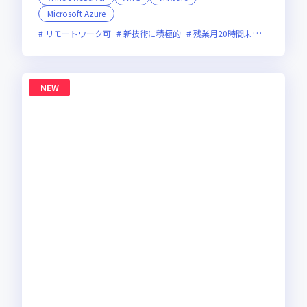
Microsoft Azure
リモートワーク可
新技術に積極的
残業月20時間未満
女性エン
NEW