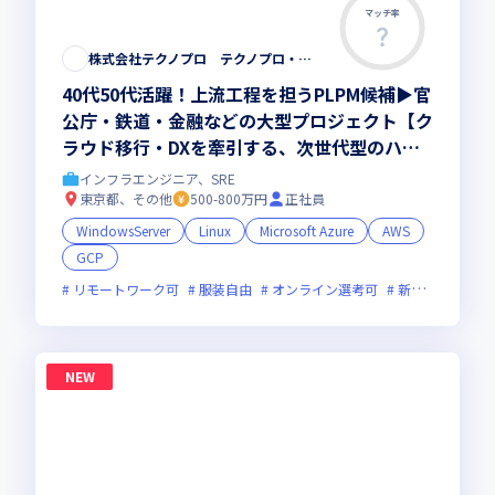
マッチ率
株式会社テクノプロ テクノプロ・エンジニアリング社
40代50代活躍！上流工程を担うPLPM候補▶︎官
公庁・鉄道・金融などの大型プロジェクト【ク
ラウド移行・DXを牽引する、次世代型のハイ
ブリッド・インフラエンジニア 】
インフラエンジニア、SRE
東京都、その他
500-800万円
正社員
WindowsServer
Linux
Microsoft Azure
AWS
GCP
リモートワーク可
服装自由
オンライン選考可
新技術に積極的
NEW