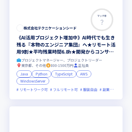
マッチ率
株式会社テクニケーションシード
《AI活用プロジェクト増加中》AI時代でも生き
残る『本物のエンジニア集団』へ★リモート活
用9割★平均残業時間6.8h★開発からコンサル
領域まで、一気通貫でキャリアを作りたいあな
プロジェクトマネージャー、プロジェクトリーダー
たにオススメの環境です！
東京都、その他
800-1500万円
正社員
Java
Python
TypeScript
AWS
WindowsServer
リモートワーク可
フルリモート可
服装自由
副業可
オンラ