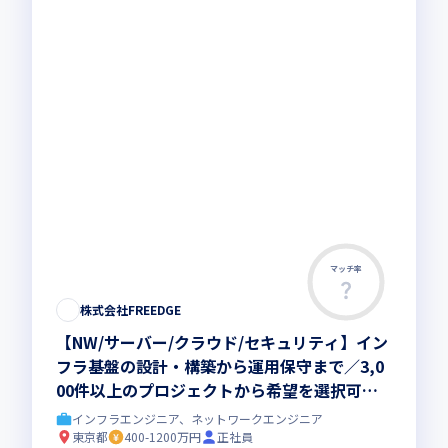
マッチ率
株式会社FREEDGE
【NW/サーバー/クラウド/セキュリティ】イン
フラ基盤の設計・構築から運用保守まで／3,0
00件以上のプロジェクトから希望を選択可
能！手厚いキャリア支援でPM・コンサル・理
インフラエンジニア、ネットワークエンジニア
想の働き方を実現
東京都
400-1200万円
正社員