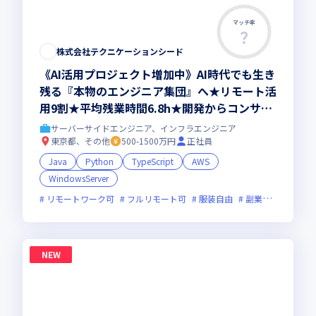
マッチ率
株式会社テクニケーションシード
《AI活用プロジェクト増加中》AI時代でも生き
残る『本物のエンジニア集団』へ★リモート活
用9割★平均残業時間6.8h★開発からコンサル
領域まで、一気通貫でキャリアを作りたいあな
サーバーサイドエンジニア、インフラエンジニア
たにオススメの環境です！
東京都、その他
500-1500万円
正社員
Java
Python
TypeScript
AWS
WindowsServer
リモートワーク可
フルリモート可
服装自由
副業可
オンラ
NEW