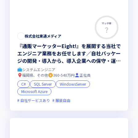
マッチ率
株式会社東通メディア
『通販マーケッターEight!』を展開する当社で
エンジニア業務をお任せします／自社パッケー
ジの開発・導入から、導入企業への保守・運用
相談まで幅広く対応していただきます
システムエンジニア
福岡県、その他
360-540万円
正社員
C#
SQL Server
WindowsServer
Microsoft Azure
自社サービスあり
服装自由