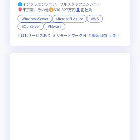
インフラエンジニア、フルスタックエンジニア
東京都、その他
630-827万円
正社員
WindowsServer
Microsoft Azure
AWS
SQL Server
VMware
自社サービスあり
リモートワーク可
服装自由
副業可
オン