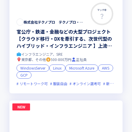
マッチ率
株式会社テクノプロ テクノプロ・エンジニアリング社
官公庁・鉄道・金融などの大型プロジェクト
【クラウド移行・DXを牽引する、次世代型の
ハイブリッド・インフラエンジニア 】上流工
程やリーダーへのステップアップを応援
インフラエンジニア、SRE
東京都、その他
500-800万円
正社員
WindowsServer
Linux
Microsoft Azure
AWS
GCP
リモートワーク可
服装自由
オンライン選考可
新技術に積極的
NEW