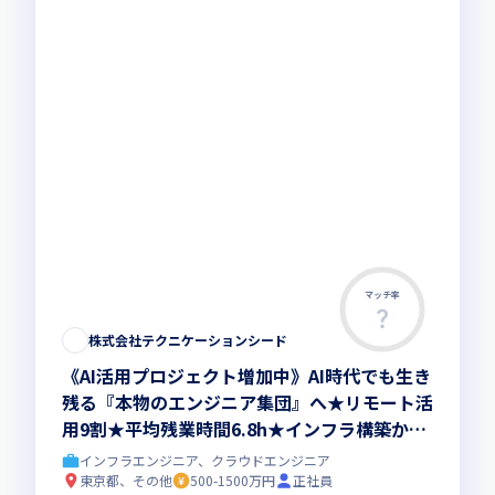
マッチ率
株式会社テクニケーションシード
《AI活用プロジェクト増加中》AI時代でも生き
残る『本物のエンジニア集団』へ★リモート活
用9割★平均残業時間6.8h★インフラ構築から
コンサル領域まで、一気通貫でキャリアを作り
インフラエンジニア、クラウドエンジニア
たいあなたにオススメの環境です！
東京都、その他
500-1500万円
正社員