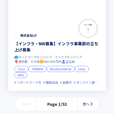
マッチ率
株式会社Lif
【インフラ・NW募集】インフラ事業部の立ち
上げ募集
ネットワークエンジニア、インフラエンジニア
東京都、その他
400-800万円
正社員
Cisco
YAMAHA
WindowsServer
Linux
AWS
リモートワーク可
服装自由
副業可
オンライン選考可
フレ
Page
1
/
53
前へ
次へ