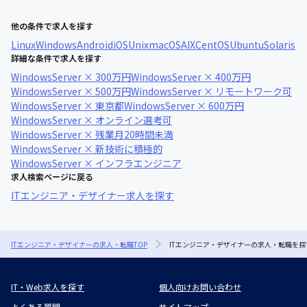
他の条件で求人を探す
Linux
Windows
Android
iOS
Unix
macOS
AIX
CentOS
Ubuntu
Solaris
詳細な条件で求人を探す
WindowsServer × 300万円
WindowsServer × 400万円
WindowsServer × 500万円
WindowsServer × リモートワーク可
WindowsServer × 東京都
WindowsServer × 600万円
WindowsServer × オンライン選考可
WindowsServer × 残業月20時間未満
WindowsServer × 新技術に積極的
WindowsServer × インフラエンジニア
求人検索ページに戻る
ITエンジニア・デザイナー求人を探す
ITエンジニア・デザイナーの求人・転職TOP
ITエンジニア・デザイナーの求人・転職を探
IT・Web求人を探す
個人向けお問い合わせ
よくある質問
サイトマップ