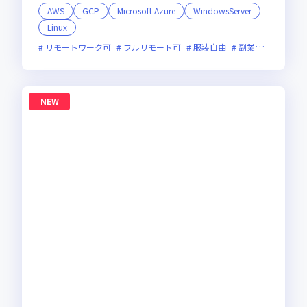
AWS
GCP
Microsoft Azure
WindowsServer
Linux
リモートワーク可
フルリモート可
服装自由
副業可
オンラ
NEW