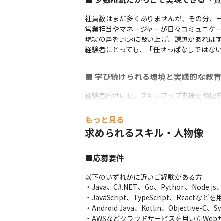
社員数はまだ多くありませんが、その分、一
営業担当やマネージャーが日々コミュニケー
現場の声を迅速に吸い上げ、課題があればすぐ
経験者にとっても、「任せっぱなしではない
■ 学び続けられる環境と実践的な教育
経験者向けにも、スキルアップ支援を積極的
自発的な学びを後押しする仕組みを順次整備
単なる知識の習得ではなく、実務を通じて“
もっと見る
エンジニアとしての市場価値を高めたい方
求められるスキル・人物像
・資格取得支援

・外部セミナー/PM外部研修受講

■応募要件
・生成AI活用普及協会(GUGA) 会員（生成
・社内勉強会、など
以下のいずれかに近いご経験がある方

・Java、C#.NET、Go、Python、Nod
・JavaScript、TypeScript、Reac
■ 定着率90％超。信頼関係で成り立
・Android Java、Kotlin、Objective-
・AWSなどクラウドサービスを用いたWe