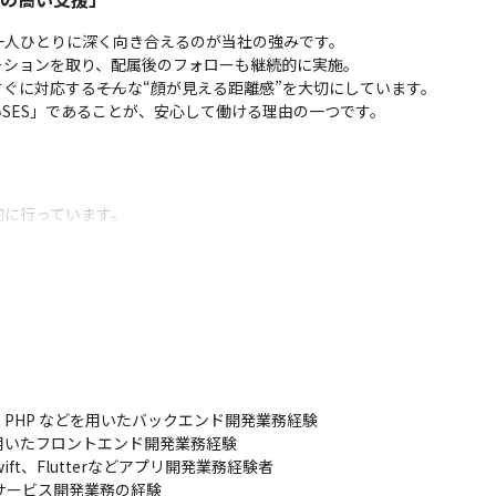
人ひとりに深く向き合えるのが当社の強みです。

ションを取り、配属後のフォローも継続的に実施。

に対応する――そんな“顔が見える距離感”を大切にしています。

SES」であることが、安心して働ける理由の一つです。
に行っています。

中。

自分の武器”を磨くことに重きを置いています。

にとって、確実に力を伸ばせる環境です。
AIパスポート受験料優遇）

e.js、PHP などを用いたバックエンド開発業務経験

tなどを用いたフロントエンド開発業務経験

つ組織
C、Swift、Flutterなどアプリ開発業務経験者

bサービス開発業務の経験