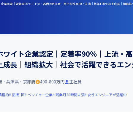
イト企業認定｜定着率90％｜上流・高商流PJ多数｜月平均残業10ｈ未満｜毎年120％以上成長｜組
｜ホワイト企業認定｜定着率90％｜上流・
以上成長｜組織拡大｜社会で活躍できるエ
府・兵庫県・京都府
400-800万円
正社員
積極的
面接1回
ベンチャー企業
残業月20時間未満
女性エンジニアが活躍中