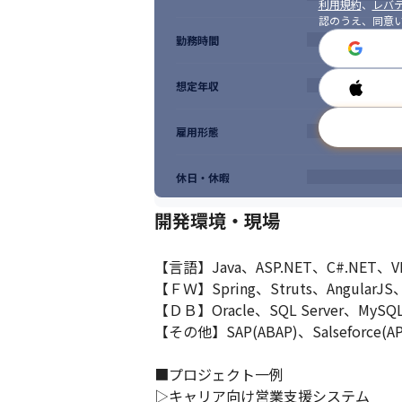
利用規約
、
レバテ
認のうえ、同意
勤務時間
想定年収
雇用形態
休日・休暇
開発環境・現場
【言語】Java、ASP.NET、C#.NET、VB
【ＦＷ】Spring、Struts、AngularJS、V
【ＤＢ】Oracle、SQL Server、MySQL、
【その他】SAP(ABAP)、Salseforce(APE
■プロジェクト一例

▷キャリア向け営業支援システム
