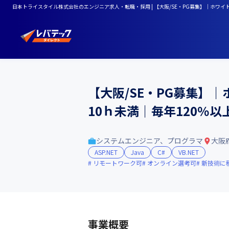
日本トライスタイル株式会社のエンジニア求人・転職・採用 | 【大阪/SE・PG募集】｜ホワ
【大阪/SE・PG募集】
10ｈ未満｜毎年120％
システムエンジニア、プログラマ
大阪
ASP.NET
Java
C#
VB.NET
リモートワーク可
オンライン選考可
新技術に
事業概要