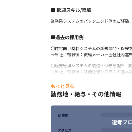
社員定着率は90％を超えており、安定して
社内はフラットで風通しがよく、リーダーや
■ 歓迎スキル/経験
組織拡大の過程にある今だからこそ、経験者
“自分の経験が会社を形づくる”実感を得ら
業務系システムのバックエンド側のご経験
■ 誠実に、着実に、価値を積み上げる
■過去の採用例
日本トライスタイルは、派手な成長よりも、
〇住宅向け基幹システムの新規開発・保守を
「信頼されるエンジニアが集う会社」である
→当社に転職後：繊維メーカー会社社内基
地に足のついた事業運営と、人を育てる文化
その両立を目指しながら、これからも誠実
〇販売管理システムの製造・保守を担当（経
→当社に転職後：評価管理システムの基本
〇医療機関向けシステムの保守を担当（経験
もっと見る
→当社に転職後：販売管理システムの要件
勤務地・給与・その他情報
■向いている人
・今よりも成長を求めている方

勤務地
・お客様や働く仲間など、相手の事を考えられ
選考プ
・経営視点をもって仕事に取り組むことに
アクセス