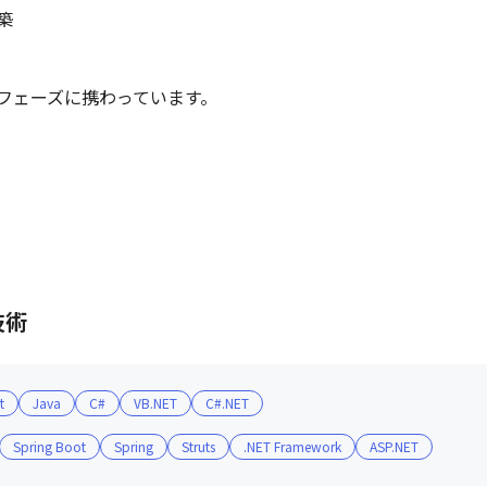


フェーズに携わっています。
技術
t
Java
C#
VB.NET
C#.NET
Spring Boot
Spring
Struts
.NET Framework
ASP.NET