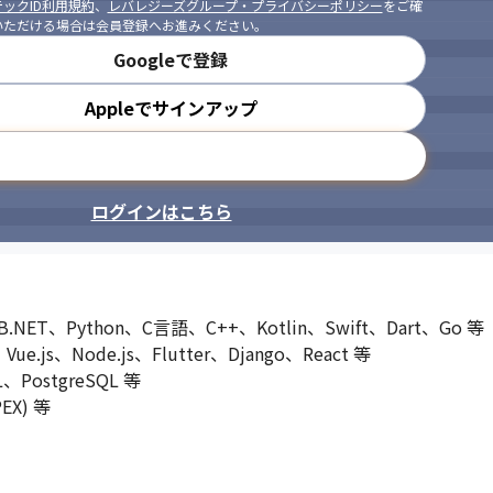
ックID利用規約
、
レバレジーズグループ・プライバシーポリシー
をご確
いただける場合は会員登録へお進みください。
Googleで登録
Appleでサインアップ
メールアドレスで登録
ログインはこちら
.NET、Python、C言語、C++、Kotlin、Swift、Dart、Go 等

ue.js、Node.js、Flutter、Django、React 等

PostgreSQL 等

X) 等
