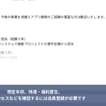
働き続けるメンバーが多いのも特徴です。

経営層とも直接意見を交わすことができます。

の意見が制度づくりや教育方針にも反映されやすく、

れるフェーズです。
、今後の事業を見据えアプリ開発のご経験の豊富な方は歓迎いたします


担当（経験５年）

ことを大切にしています。

幹システムで複数プロジェクトの要件定義から担当
。

に価値を積み上げていきます。
験３年）

設計から担当
１年）

定義から担当
想定年収、待遇・福利厚生、
る方 

ロセスなどを確認するには会員登録が必要です
楽しみを感じられる方