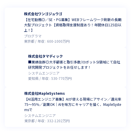
株式会社ワンゴジュウゴ
【在宅勤務◎／SE・PG募集】WEBフレームワーク刷新の長期
大型プロジェクト【資格取得支援制度あり！年間休日125日以
上！】
プログラマ
東京都
年収 :
600
-
1000
万円
株式会社タマディック
■業績抜群◎大手顧客と取引多数/ロボットSI領域にて自社
研究開発プロジェクトをお任せします！
システムエンジニア
愛知県
年収 :
530
-
770
万円
株式会社MapleSystems
【AI活用エンジニア募集】AIが使える現場にアサイン／還元率
75〜95％／副業OK｜AIを味方にキャリアを描く、MapleSyste
msで
システムエンジニア
東京都
年収 :
332
-
1202
万円