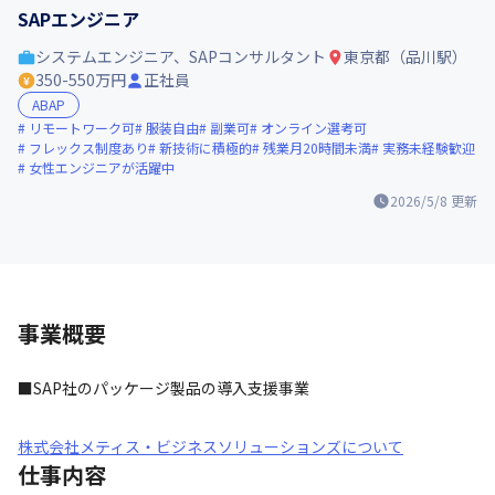
SAPエンジニア
システムエンジニア、SAPコンサルタント
東京都（品川駅）
350-550万円
正社員
ABAP
リモートワーク可
服装自由
副業可
オンライン選考可
フレックス制度あり
新技術に積極的
残業月20時間未満
実務未経験歓迎
女性エンジニアが活躍中
2026/5/8
更新
事業概要
■SAP社のパッケージ製品の導入支援事業
株式会社メティス・ビジネスソリューションズについて
仕事内容