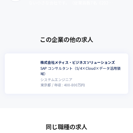
ない小さな会社です。（従業員数7名｟2026
年2月時点｠）現在は、SAPの導入支援サービ
スをメインの事業として、基･･･
この企業の他の求人
株式会社メティス・ビジネスソリューションズ
SAP コンサルタント（S/4×Cloud×データ活用領
域）
システムエンジニア
東京都
年収 :
400
-
800
万円
同じ職種の求人