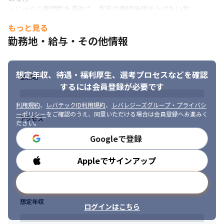
・じっくり専門性を高めて、将来の市場価値を上げたい方
もっと見る
IT経験が浅い方も、しっかりサポートします！
勤務地・給与・その他情報
想定年収、待遇・福利厚生、
選考プロセスなどを確認
勤務地
するには会員登録が必要です
利用規約
、
レバテックID利用規約
、
レバレジーズグループ・プライバシ
ーポリシー
をご確認のうえ、同意いただける場合は会員登録へお進みく
アクセス
ださい。
Googleで登録
Appleでサインアップ
勤務時間
メールアドレスで登録
想定年収
ログインはこちら