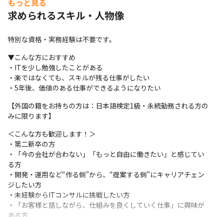
もっと見る
・システムの改善提案

求められるスキル・人物像
・ユーザーの業務フロー整理

・上流工程のサポート

特別な資格・実務経験は不要です。
・コンサル寄りの仕事への挑戦
▼こんな方におすすめ

▼キャリアイメージ
・ITを少し勉強したことがある

・楽ではなくても、スキルが残る仕事がしたい

1年目：基礎研修＋実務サポート

・5年後、価値のある仕事ができるようになりたい
2〜3年目：設計や開発の一部を担当

4〜5年目：一人で案件を回せるように

【外国の籍をお持ちの方は：日本語検定1級・永続勤務される方の
6年目以降：SAPコンサルタントへ
みに限ります】
未経験スタートの20代社員も活躍中です。
＜こんな方も歓迎します！＞

・第二新卒の方

・「今の会社が合わない」「もっと自由に働きたい」と感じてい
る方

・開発・運用など“作る側”から、“提案する側”にキャリアチェン
ジしたい方

・未経験からITコンサルに挑戦したい方

・「お客様と話しながら、仕組みを良くしていく仕事」に興味が
ある方
