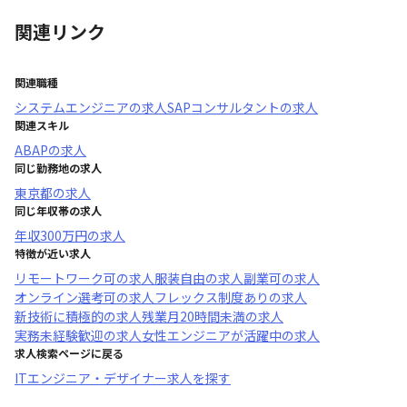
関連リンク
関連職種
システムエンジニア
の求人
SAPコンサルタント
の求人
関連スキル
ABAP
の求人
同じ勤務地の求人
東京都
の求人
同じ年収帯の求人
年収
300万円
の求人
特徴が近い求人
リモートワーク可
の求人
服装自由
の求人
副業可
の求人
オンライン選考可
の求人
フレックス制度あり
の求人
新技術に積極的
の求人
残業月20時間未満
の求人
実務未経験歓迎
の求人
女性エンジニアが活躍中
の求人
求人検索ページに戻る
ITエンジニア・デザイナー求人を探す