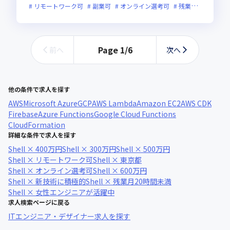
リモートワーク可
副業可
オンライン選考可
残業月20時間未満
Page
1
/
6
前へ
次へ
他の条件で求人を探す
AWS
Microsoft Azure
GCP
AWS Lambda
Amazon EC2
AWS CDK
Firebase
Azure Functions
Google Cloud Functions
CloudFormation
詳細な条件で求人を探す
Shell × 400万円
Shell × 300万円
Shell × 500万円
Shell × リモートワーク可
Shell × 東京都
Shell × オンライン選考可
Shell × 600万円
Shell × 新技術に積極的
Shell × 残業月20時間未満
Shell × 女性エンジニアが活躍中
求人検索ページに戻る
ITエンジニア・デザイナー求人を探す