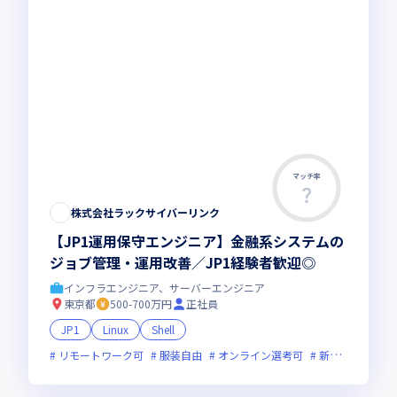
マッチ率
株式会社ラックサイバーリンク
【JP1運用保守エンジニア】金融系システムの
ジョブ管理・運用改善／JP1経験者歓迎◎
インフラエンジニア、サーバーエンジニア
東京都
500-700万円
正社員
JP1
Linux
Shell
リモートワーク可
服装自由
オンライン選考可
新技術に積極的