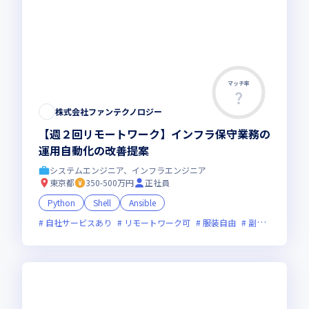
マッチ率
株式会社ファンテクノロジー
【週２回リモートワーク】インフラ保守業務の
運用自動化の改善提案
システムエンジニア、インフラエンジニア
東京都
350-500万円
正社員
Python
Shell
Ansible
自社サービスあり
リモートワーク可
服装自由
副業可
オン