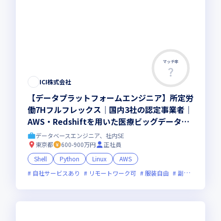
マッチ率
ICI株式会社
【データプラットフォームエンジニア】所定労
働7Hフルフレックス｜国内3社の認定事業者｜
AWS・Redshiftを用いた医療ビッグデータ基
盤の0→1構築
データベースエンジニア、社内SE
東京都
600-900万円
正社員
Shell
Python
Linux
AWS
自社サービスあり
リモートワーク可
服装自由
副業可
オン