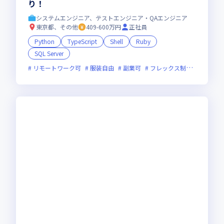
り！
システムエンジニア、テストエンジニア・QAエンジニア
東京都、その他
409-600万円
正社員
Python
TypeScript
Shell
Ruby
SQL Server
リモートワーク可
服装自由
副業可
フレックス制度あり
新