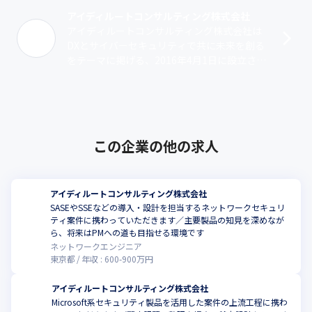
アイディルートコンサルティング株式会社
アイディルートコンサルティング株式会社は
DXとサイバーセキュリティで共に未来を創る
をテーマに掲げる、2016年4月1日に設立され
たコンサルティングファームです。コンサル
ティング事業ではクライアントのD･･･
この企業の他の求人
アイディルートコンサルティング株式会社
SASEやSSEなどの導入・設計を担当するネットワークセキュリ
ティ案件に携わっていただきます／主要製品の知見を深めなが
ら、将来はPMへの道も目指せる環境です
ネットワークエンジニア
東京都
年収 :
600
-
900
万円
アイディルートコンサルティング株式会社
Microsoft系セキュリティ製品を活用した案件の上流工程に携わ