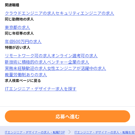
関連職種
クラウドエンジニア
の求人
セキュリティエンジニア
の求人
同じ勤務地の求人
東京都
の求人
同じ年収帯の求人
年収
600万円
の求人
特徴が近い求人
リモートワーク可
の求人
オンライン選考可
の求人
新技術に積極的
の求人
ベンチャー企業
の求人
実務未経験歓迎
の求人
女性エンジニアが活躍中
の求人
裁量労働制あり
の求人
求人検索ページに戻る
ITエンジニア・デザイナー求人を探す
応募へ進む
ITエンジニア・デザイナーの求人・転職TOP
ITエンジニア・デザイナーの求人・転職を探