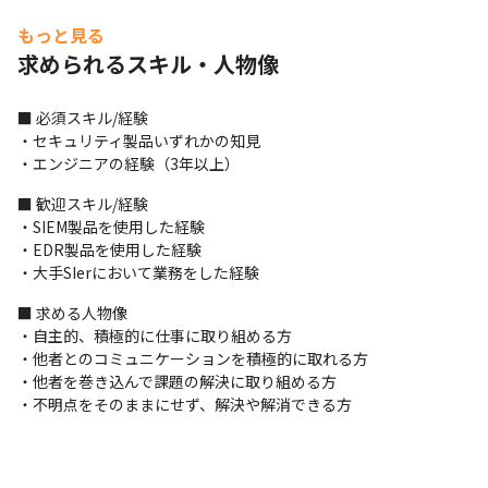
もっと見る
（変更の範囲）会社の定める業務
求められるスキル・人物像
■ 募集背景

2026年6月現在、サイバー攻撃はAIの悪用により高度化・高速化
■ 必須スキル/経験

しており、従来型のSIEMを用いた人手によるログ分析では、増大
・セキュリティ製品いずれかの知見

するアラートと巧妙な侵入に対応しきれない課題に直面していま
・エンジニアの経験（3年以上）
す。2026年のトレンドであるAgentic SOC（自律型SOC）への移
行は多くの企業において課題となっています。

■ 歓迎スキル/経験

当社では他社に先駆けて、Palo Alto Networks社の次世代SOCプ
・SIEM製品を使用した経験

ラットフォーム“Cortex XSIAM”の導入支援を行っています。導入
・EDR製品を使用した経験

支援の案件数の増大に伴い、ともに先進的なプロダクトに取り組
・大手SIerにおいて業務をした経験
んでいただく新たなメンバーを募集します。
■ 求める人物像

・自主的、積極的に仕事に取り組める方

・他者とのコミュニケーションを積極的に取れる方

・他者を巻き込んで課題の解決に取り組める方

・不明点をそのままにせず、解決や解消できる方