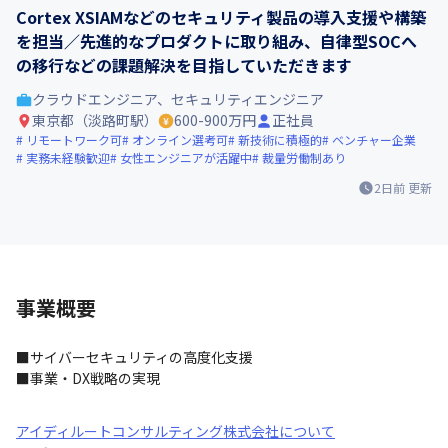
Cortex XSIAMなどのセキュリティ製品の導入支援や構築
を担当／先進的なプロダクトに取り組み、自律型SOCへ
の移行などの課題解決を目指していただきます
クラウドエンジニア、セキュリティエンジニア
東京都（淡路町駅）
600-900万円
正社員
リモートワーク可
オンライン選考可
新技術に積極的
ベンチャー企業
実務未経験歓迎
女性エンジニアが活躍中
裁量労働制あり
2日前
更新
事業概要
■サイバーセキュリティの高度化支援

■事業・DX戦略の実現
アイディルートコンサルティング株式会社について