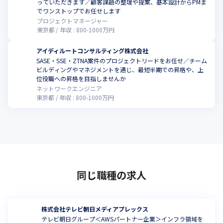
っていただきます／顧客課題の整理や提案、基本設計からPMま
でワンストップでお任せします
プロジェクトマネージャー
東京都
年収 :
800
-
1000
万円
アイディルートコンサルティング株式会社
SASE・SSE・ZTNA案件のプロジェクトリードをお任せ／チーム
ビルディングやマネジメントを通じ、最短半期での昇格や、上
位役職への昇格を目指しませんか
ネットワークエンジニア
東京都
年収 :
800
-
1000
万円
同じ職種の求人
株式会社テレビ朝日メディアプレックス
テレビ朝日グループ＜AWSパートナー企業＞インフラ領域を