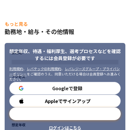
もっと見る
勤務地・給与・その他情報
想定年収、待遇・福利厚生、
選考プロセスなどを確認
勤務地
するには会員登録が必要です
利用規約
、
レバテックID利用規約
、
レバレジーズグループ・プライバシ
ーポリシー
をご確認のうえ、同意いただける場合は会員登録へお進みく
アクセス
ださい。
Googleで登録
Appleでサインアップ
勤務時間
メールアドレスで登録
想定年収
ログインはこちら