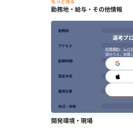
もっと見る
勤務地・給与・その他情報
■ 求める人物像

・これまでインフラエンジニアとして活躍し
・コミュニケーションをとることが得意な方
・学ぶ意欲がある方

勤務地
・自分の成長を感じたい方
選考プ
アクセス
利用規約
、
レバテ
認のうえ、同意
勤務時間
想定年収
雇用形態
休日・休暇
開発環境・現場