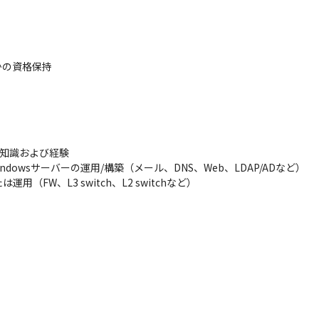
の資格保持

知識および経験

nux）、Windowsサーバーの運用/構築（メール、DNS、Web、LDAP/ADなど）

FW、L3 switch、L2 switchなど）
計/構築/運用