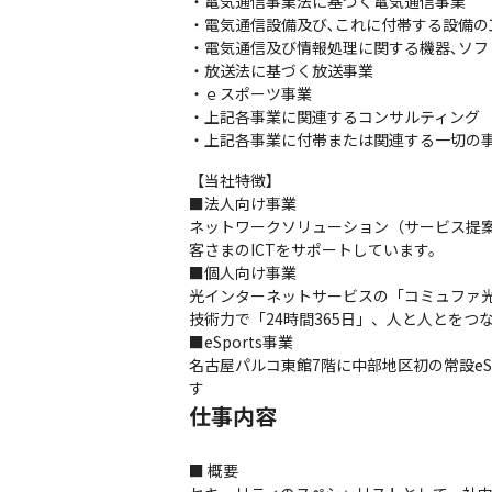
・電気通信事業法に基づく電気通信事業

・電気通信設備及び､これに付帯する設備の
・電気通信及び情報処理に関する機器､ソフト
・放送法に基づく放送事業

・ｅスポーツ事業

・上記各事業に関連するコンサルティング

・上記各事業に付帯または関連する一切の
【当社特徴】

■法人向け事業

ネットワークソリューション（サービス提
客さまのICTをサポートしています。

■個人向け事業

光インターネットサービスの「コミュファ
技術力で「24時間365日」、人と人とをつな
■eSports事業

名古屋パルコ東館7階に中部地区初の常設eSpor
す
仕事内容
■ 概要
