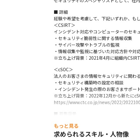
セキュリティのスペシャリストとして、社
■ 詳細

経験や希望を考慮して、下記いずれか、もし
＜CSIRT＞

インシデント対応やコンピューターのセキュリ
・セキュリティ脆弱性に関する情報収集

・サイバー攻撃やトラブルの監視

・情報収集や監視に基づいた対応方針や対応
※立ち上げ背景：2021年4月に組織内CS
＜cSOC＞

法人のお客さまの情報セキュリティに関わるc
・セキュリティ構築時の設定の相談

・インシデント発生の際のお客さまサポート
※立ち上げ背景：2022年12月から新たにcSOC
https://www.ctc.co.jp/news/2022/202210
■ 募集背景

当社の情報セキュリティ体制およびサービ
もっと見る
求められるスキル・人物像