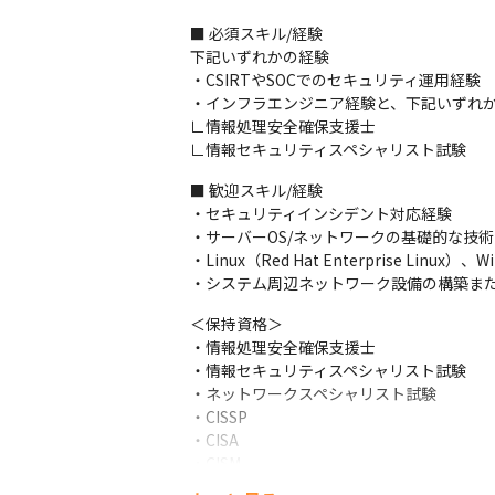
■ 必須スキル/経験

下記いずれかの経験

・CSIRTやSOCでのセキュリティ運用経験

・インフラエンジニア経験と、下記いずれか
∟情報処理安全確保支援士

∟情報セキュリティスペシャリスト試験
■ 歓迎スキル/経験

・セキュリティインシデント対応経験

・サーバーOS/ネットワークの基礎的な技術
・Linux（Red Hat Enterprise Li
・システム周辺ネットワーク設備の構築または運用（
＜保持資格＞

・情報処理安全確保支援士

・情報セキュリティスペシャリスト試験

・ネットワークスペシャリスト試験

・CISSP

・CISA

・CISM

・Windows/UNIX/Linuxなどのサーバー設