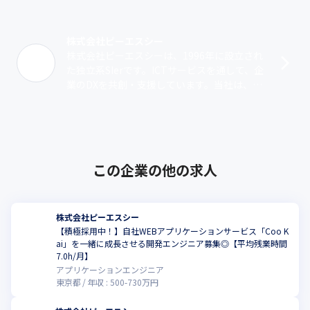
大企業も終身雇用をとりやめ、新しい働き方を模索する時代で
す。ますます個の力が際立ってくる時代に、PSCという会社は、裁
量をもとにのびのびと働ける風土と、長くご活躍いただける環境
株式会社ピーエスシー
でお応えしていきたいと考えています。たとえば、経営スキルを
株式会社ピーエスシーは、1996年に設立され
磨くための学びの場、多様な人生のライフステージを支えていく
た独立系SIerです。ICTサービスを通して、企
福利厚生の充実など、「働きがい」にも「働きやすさ」にも力を
業のDXを共創・支援しています。当社は、Mi
注いでいます。経済産業省の健康経営優良法人ホワイト500の認定
crosoft 365とMicrosoft Azure、AIを中･･･
も受けています（2023年で5度目の認定）。高い市場価値を磨き
続けながら、成長を続けている企業で、ひとりひとりの強みが活
きるダイバーシティ。それが、PSCという会社がご提供できる現
在の環境です。
この企業の他の求人
ここには、まったくの未経験から出発し、15年、20年と経験を積
んだ事業部長たちがいます。目の前のお客様のお困りごとに地道
に応えるうちに、名だたる企業から指名でプロジェクトを託され
るまで成長した技術者たちがいます。彼ら彼女らが証明している
株式会社ピーエスシー
のは、組織にぶら下がるような生き方ではなく、やる気さえあれ
【積極採用中！】自社WEBアプリケーションサービス「Coo K
ば、どんな人にも、自分の人生の主人公として踏み出す機会があ
ai」を一緒に成長させる開発エンジニア募集◎【平均残業時間
こ
7.0h/月】
るということ。そうした〈人生のオーナーたち〉を、これからも
アプリケーションエンジニア
どんどん輩出していきたい。顧客の成長する姿と等しく、ひとり
東京都
年収 :
500
-
730
万円
ひとりの社員がいきいきと働く姿を、いつまでも見続けていた
い。