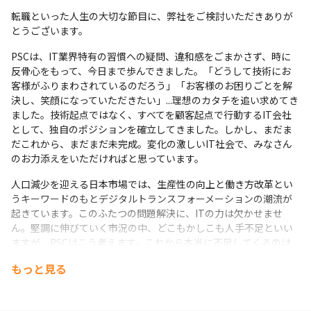
転職といった人生の大切な節目に、弊社をご検討いただきありが
とうございます。
PSCは、IT業界特有の習慣への疑問、違和感をごまかさず、時に
反骨心をもって、今日まで歩んできました。「どうして技術にお
客様がふりまわされているのだろう」「お客様のお困りごとを解
決し、笑顔になっていただきたい」...理想のカタチを追い求めてき
ました。技術起点ではなく、すべてを顧客起点で行動するIT会社
として、独自のポジションを確立してきました。しかし、まだま
だこれから、まだまだ未完成。変化の激しいIT社会で、みなさん
のお力添えをいただければと思っています。
人口減少を迎える日本市場では、生産性の向上と働き方改革とい
うキーワードのもとデジタルトランスフォーメーションの潮流が
起きています。このふたつの問題解決に、ITの力は欠かせませ
ん。堅調に伸びていく市況の中、どこもかしこも人手不足といい
ますが、PSCはこう考えます。これから本当に不足してくるのは
「人を想える人」。スキルだけではなく、顧客の課題の本質に寄
もっと見る
り添える人間性にこそ、高く、そして継続的な市場価値が生まれ
てくるのではないでしょうか。