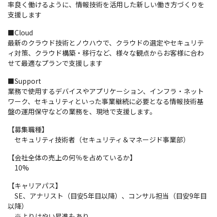
率良く働けるように、情報技術を活用した新しい働き方づくりを
支援します
■Cloud

最新のクラウド技術とノウハウで、クラウドの選定やセキュリテ
ィ対策、クラウド構築・移行など、様々な観点からお客様に合わ
せて最適なプランで支援します
■Support

業務で使用するデバイスやアプリケーション、インフラ・ネット
ワーク、セキュリティといった事業継続に必要となる情報技術基
盤の運用保守などの業務を、現地で支援します。
【募集職種】

　セキュリティ技術者（セキュリティ＆マネージド事業部）
【会社全体の売上の何％を占めているか】

　10%
【キャリアパス】

　SE、アナリスト（目安5年目以降）、コンサル担当（目安9年目
以降）

　※よりはやい昇進もあり