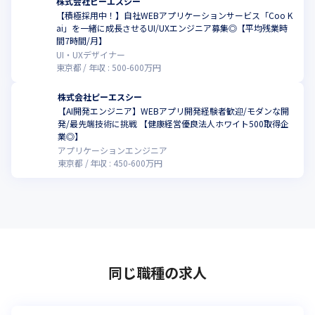
株式会社ピーエスシー
【積極採用中！】自社WEBアプリケーションサービス「Coo K
経験豊富な方には、まだまだ未完成な会社であること、そうした
ai」を一緒に成長させるUI/UXエンジニア募集◎【平均残業時
人財観をもつ会社であることへのご理解を求めつつ、ぜひお力添
こ
間7時間/月】
えいただきたいです。新しい出会いは、私たち自身をも新しくす
UI・UXデザイナー
る、新しい風。様々な個性が集まって、寄り添って、一丸となっ
東京都
年収 :
500
-
600
万円
て、この業界に新しい流れを創り出したいと考えています。

ご興味を持っていただけましたら、ぜひ一度、お会いしていただ
株式会社ピーエスシー
けませんか？
【AI開発エンジニア】WEBアプリ開発経験者歓迎/モダンな開
発/最先端技術に挑戦 【健康経営優良法人ホワイト500取得企
こ
業◎】
アプリケーションエンジニア
東京都
年収 :
450
-
600
万円
同じ職種の求人