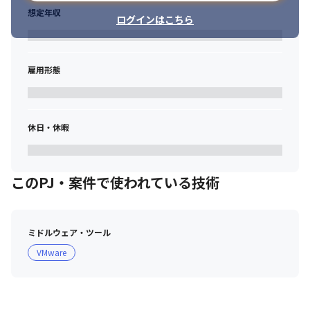
想定年収
ログインはこちら
　・日勤シフト

　08:00～　引継ぎ&メール確認

　09:00～　アラート対応&ルーチン作業&依頼ベースの作業対応

　12:00～　休憩

雇用形態
　13:00～　アラート対応&ルーチン作業&依頼ベースの作業対応

　19:00～　引継ぎ

　20:00～　業務終了
休日・休暇
　・夜勤シフト

　20:00～　引継ぎ&メール確認

　21:00～　アラート対応&ルーチン作業&依頼ベースの作業対応

　24:00～　休憩

このPJ・案件で使われている技術
　25:00～　アラート対応&ルーチン作業&依頼ベースの作業対応

　31:00～　引継ぎ

　32:00～　業務終了
ミドルウェア・ツール
＜アナリストチーム（サイバーセキュリティに関する調査分析）
VMware
＞

※基本的に平日9時～18時勤務です。

※現在は、在宅と出社のハイブリットワークです。