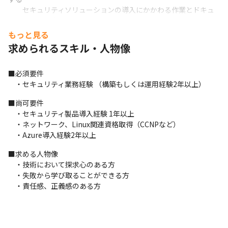
　　セキュリティソリューションの導入にかかわる作業とドキュ
メント作成を実施
もっと見る
■ターゲット（顧客）

求められるスキル・人物像
　・大手金融系、官公庁、大手製造業など
■主要取引先

■必須要件

　・大手Sier

　・セキュリティ業務経験 （構築もしくは運用経験2年以上）
　・キンドリル、Softbank、VMware、Microsoft

■尚可要件

■担当商材/開発製品（業務で取り扱うもの）

　・セキュリティ製品導入経験 1年以上

　Microsoft　Defender for End Point

　・ネットワーク、Linux関連資格取得（CCNPなど）

　Palo Alto

　・Azure導入経験2年以上
　Microsoft Sentinel

■求める人物像

　VMware CarbonBlack

　・技術において探求心のある方

　シェアの高い、信頼のある製品のみを取り扱っています。

　・失敗から学び取ることができる方

　金融系、官公庁など大規模案件を中心とした顧客が多く、最新
　・責任感、正義感のある方
のセキュリティ製品を取り扱う機会が多い
■検証環境

　VMware Carbon Black、Microsoft、E5、SIEM製品