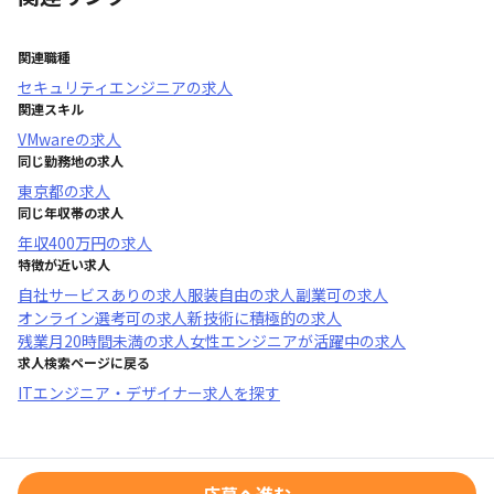
関連職種
セキュリティエンジニア
の求人
関連スキル
VMware
の求人
同じ勤務地の求人
東京都
の求人
同じ年収帯の求人
年収
400万円
の求人
特徴が近い求人
自社サービスあり
の求人
服装自由
の求人
副業可
の求人
オンライン選考可
の求人
新技術に積極的
の求人
残業月20時間未満
の求人
女性エンジニアが活躍中
の求人
求人検索ページに戻る
ITエンジニア・デザイナー求人を探す