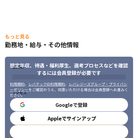
■事業部全体の雰囲気

　穏やかで真面目な方が多い、落ち着いた雰囲気の事業部です。

　業務は基本的に案件単位のチームで行うため、事業部内の様々
な人と関わりを持つことができます。

　風通しも良く、下からの意見やアイデアも提案しやすい環境で
もっと見る
す。

　特に管理層は優しい方が多いので、若手からは働きやすいとい
勤務地・給与・その他情報
う声が多いです！

　また、自分の挑戦したいスキルや業務には、声をあげるとチャ
ンスをもらえることが多いです。

想定年収、待遇・福利厚生、
選考プロセスなどを確認
勤務地
　ワンストップサービスを提供しているので、

するには会員登録が必要です
　セキュリティエンジニアとして幅広い業務経験を積むことも可
能です◎

利用規約
、
レバテックID利用規約
、
レバレジーズグループ・プライバシ
　新しい技術や製品の知識をどんどん増やしたい技術好きな方に
ーポリシー
をご確認のうえ、同意いただける場合は会員登録へお進みく
アクセス
向いている部署となります。
ださい。
Googleで登録
■1日の業務スケジュール例

※チームによって異なります。
Appleでサインアップ
勤務時間
＜運用監視・保守チーム＞

※24365対応のため深夜、日中帯のシフト制です。

メールアドレスで登録
　夜勤は、手当がつきます。