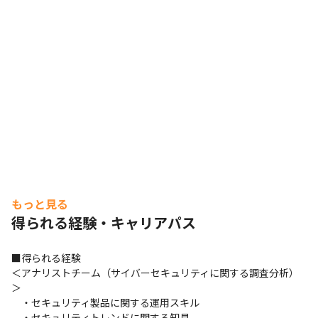
　09:00～　 朝礼、メール確認、夜間帯に検知したセキュリティア
ラートの調査分析

　10:00～　月次レポート作成

　11:00～　週次報告会

　12:00～　お昼休憩

　13:00～　月次報告会

　14:00～　セキュリティアラートの調査分析

　17:00～　SOC運用に関するブラッシュアップ/内部打ち合わせ

　18:00～　業務終了
＜構築チーム（セキュリティ製品の導入）＞

※基本的に平日9時～18時勤務です。

※現在は、在宅と出社のハイブリットワークです。
もっと見る
　09:00～　 朝礼、メール確認

得られる経験・キャリアパス
　10:00～　構築PJ週次定例会

　11:00～　設計資料作成

　12:00～　お昼休憩

■得られる経験

　13:00～　設計資料作成

＜アナリストチーム（サイバーセキュリティに関する調査分析）
　16:00～　構築作業

＞

　18:00～　業務終了
　・セキュリティ製品に関する運用スキル

　・セキュリティトレンドに関する知見
