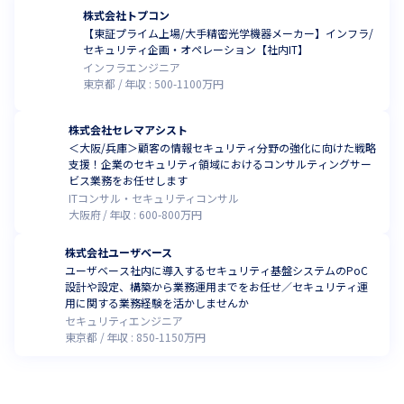
株式会社トプコン
【東証プライム上場/大手精密光学機器メーカー】インフラ/
セキュリティ企画・オペレーション【社内IT】
インフラエンジニア
東京都
年収 :
500
-
1100
万円
株式会社セレマアシスト
＜大阪/兵庫＞顧客の情報セキュリティ分野の強化に向けた戦略
支援！企業のセキュリティ領域におけるコンサルティングサー
ビス業務をお任せします
ITコンサル・セキュリティコンサル
大阪府
年収 :
600
-
800
万円
株式会社ユーザベース
ユーザベース社内に導入するセキュリティ基盤システムのPoC
設計や設定、構築から業務運用までをお任せ／セキュリティ運
用に関する業務経験を活かしませんか
セキュリティエンジニア
東京都
年収 :
850
-
1150
万円