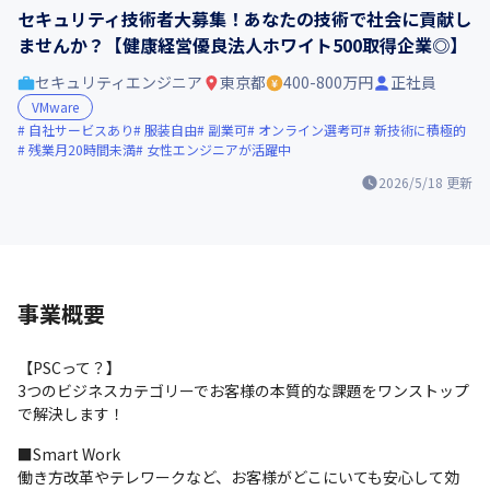
セキュリティ技術者大募集！あなたの技術で社会に貢献し
ませんか？【健康経営優良法人ホワイト500取得企業◎】
セキュリティエンジニア
東京都
400-800万円
正社員
VMware
自社サービスあり
服装自由
副業可
オンライン選考可
新技術に積極的
残業月20時間未満
女性エンジニアが活躍中
2026/5/18
更新
事業概要
【PSCって？】

3つのビジネスカテゴリーでお客様の本質的な課題をワンストップ
で解決します！
■Smart Work

働き方改革やテレワークなど、お客様がどこにいても安心して効