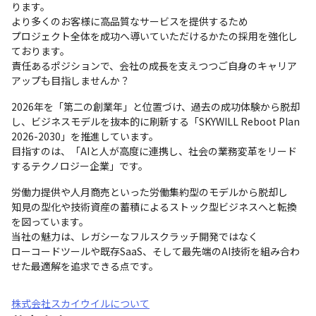
ります。

より多くのお客様に高品質なサービスを提供するため

プロジェクト全体を成功へ導いていただけるかたの採用を強化し
ております。

責任あるポジションで、会社の成長を支えつつご自身のキャリア
アップも目指しませんか？
2026年を「第二の創業年」と位置づけ、過去の成功体験から脱却
し、ビジネスモデルを抜本的に刷新する「SKYWILL Reboot Plan 
2026-2030」を推進しています。

目指すのは、「AIと人が高度に連携し、社会の業務変革をリード
するテクノロジー企業」です。
労働力提供や人月商売といった労働集約型のモデルから脱却し

知見の型化や技術資産の蓄積によるストック型ビジネスへと転換
を図っています。

当社の魅力は、レガシーなフルスクラッチ開発ではなく

ローコードツールや既存SaaS、そして最先端のAI技術を組み合わ
せた最適解を追求できる点です。
株式会社スカイウイルについて