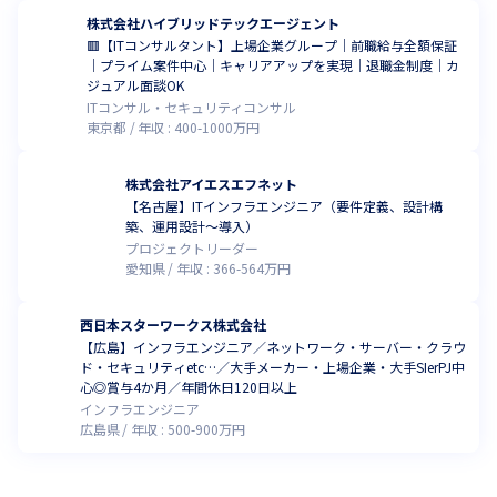
株式会社ハイブリッドテックエージェント
🟥【ITコンサルタント】上場企業グループ｜前職給与全額保証
｜プライム案件中心｜キャリアアップを実現｜退職金制度｜カ
ジュアル面談OK
ITコンサル・セキュリティコンサル
東京都
年収 :
400
-
1000
万円
株式会社アイエスエフネット
【名古屋】ITインフラエンジニア（要件定義、設計構
築、運用設計～導入）
プロジェクトリーダー
愛知県
年収 :
366
-
564
万円
西日本スターワークス株式会社
【広島】インフラエンジニア／ネットワーク・サーバー・クラウ
ド・セキュリティetc…／大手メーカー・上場企業・大手SIerPJ中
心◎賞与4か月／年間休日120日以上
インフラエンジニア
広島県
年収 :
500
-
900
万円