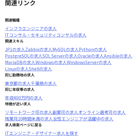
関連リンク
関連職種
インフラエンジニア
の求人
ITコンサル・セキュリティコンサル
の求人
関連スキル
JP1
の求人
Zabbix
の求人
MySQL
の求人
Python
の求人
PostgreSQL
の求人
SQL Server
の求人
Oracle
の求人
Ansible
の求人
MariaDB
の求人
Windows
の求人
WindowsServer
の求人
Linux
の求人
Shell
の求人
同じ勤務地の求人
東京都
の求人
千葉県
の求人
同じ年収帯の求人
年収
400万円
の求人
特徴が近い求人
リモートワーク可
の求人
副業可
の求人
オンライン選考可
の求人
残業月20時間未満
の求人
女性エンジニアが活躍中
の求人
求人検索ページに戻る
ITエンジニア・デザイナー求人を探す