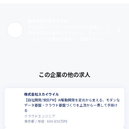
い環境を

それぞれのキャリア志向に合わせた支援体制を整えています。
そしてお客様には、「コンサルテーション」「AI導入」「設計・
株式会社スカイウイル
開発」「インフラ構築」「運用保守」に至るまで

株式会社スカイウイルは2002年に創業し、人
ワンストップで安定したソリューションを提供。

的資本経営を重視してきました。エンジニア
エンジニアとお客様、双方にとってメリットのある環境づくりを
一人ひとりの成長を支援し、強固なチーム作
目指しています。
りを通じて大手IT企業やメーカーとの直接取
引を増やし、ワンストップ・フルサポ･･･
この企業の他の求人
株式会社スカイウイル
【自社開発/受託PM】AI駆動開発を足元から支える、モダンな
データ基盤・クラウド基盤づくりを上流から一貫して手掛け
る
クラウドエンジニア
東京都
年収 :
600
-
850
万円