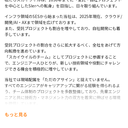
を中心としたSIerへの転身」を目指し、日々取り組んでいます。
インフラ領域のSESから始まった当社は、2025年現在、クラウド/
開発/AI・AXまで領域を広げております。

また、受託プロジェクトも割合を増やしており、自社開発にも着
手しています。
受託プロジェクトの割合をさらに拡大するべく、全社をあげて方
向転換を進めています。

「スカイウイルのチーム」としてプロジェクトに参画すること
で、エンジニア一人ひとりが、新しい技術領域や役割にチャレン
ジできる機会を積極的に増やしています。
当社では現場配属を「ただのアサイン」と捉えていません。

すべてのエンジニアがキャリアアップに繋がる経験を得られるよ
う、チーム体制のプロジェクトを多数整備しており、先輩エンジ
ニアと共に技術力・マネジメント力の双方を着実に伸ばせる環境
を提供しています。
もっと見る
エンジニア一人ひとりの「なりたい姿」を実現するために、

──「技術を極めたい」方には専門性を伸ばす支援を

──「マネジメント経験を活かしたい」方にはPMとして働きやす