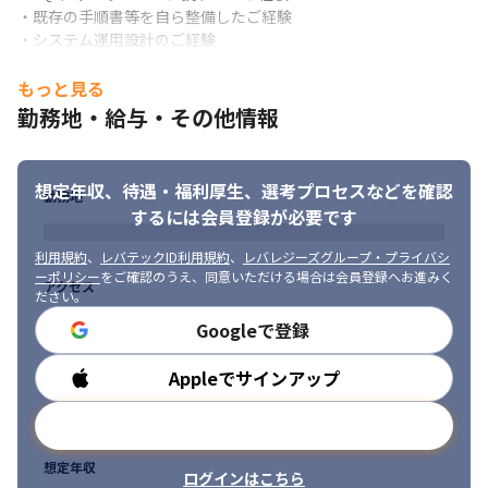
・既存の手順書等を自ら整備したご経験

・システム運用設計のご経験
■求める人物像

もっと見る
・技術を学ぶ事が大好きで、高い成長意欲をお持ちの方

勤務地・給与・その他情報
・スキルアップ/市場価値向上の為に、自己学習出来る方

・報連相をしっかり行える方
想定年収、待遇・福利厚生、
選考プロセスなどを確認
勤務地
するには会員登録が必要です
利用規約
、
レバテックID利用規約
、
レバレジーズグループ・プライバシ
ーポリシー
をご確認のうえ、同意いただける場合は会員登録へお進みく
アクセス
ださい。
Googleで登録
Appleでサインアップ
勤務時間
メールアドレスで登録
想定年収
ログインはこちら