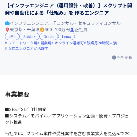
【インフラエンジニア（運用設計・改善）】スクリプト開
発や自動化による「仕組み」を 作るエンジニア
インフラエンジニア、ITコンサル・セキュリティコンサル
東京都・千葉県
400-700万円
正社員
JP1
Zabbix
Oracle
Linux
リモートワーク可
副業可
オンライン選考可
残業月20時間未満
女性エンジニアが活躍中
今日
更新
事業概要
■SES／SI／自社開発

■システム／モバイル／アプリケーション企画・開発・プロジェ
クト推進
当社では、プライム案件や受託案件を含む事業拡大を見込んでお