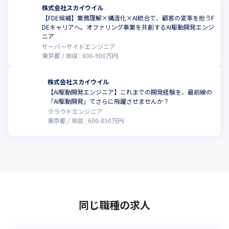
株式会社スカイウイル
【FDE候補】業務理解×構造化×AI統合で、顧客の変革を担うF
DEキャリアへ。オファリング事業を共創するAI駆動開発エンジ
ニア
サーバーサイドエンジニア
東京都
年収 :
600
-
900
万円
株式会社スカイウイル
【AI駆動開発エンジニア】これまでの開発経験を、最前線の
「AI駆動開発」でさらに飛躍させませんか？
クラウドエンジニア
東京都
年収 :
600
-
850
万円
同じ職種の求人