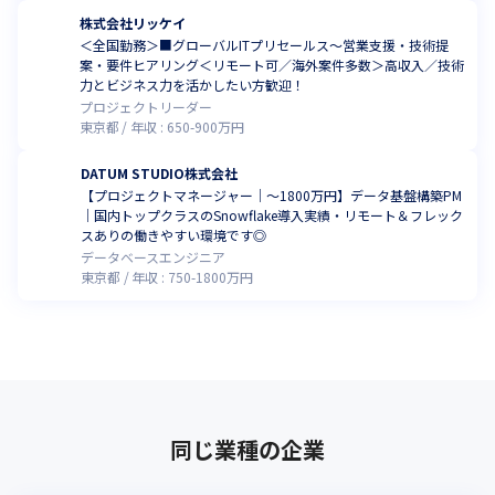
株式会社リッケイ
＜全国勤務＞■グローバルITプリセールス～営業支援・技術提
案・要件ヒアリング＜リモート可／海外案件多数＞高収入／技術
力とビジネス力を活かしたい方歓迎！
プロジェクトリーダー
東京都
年収 :
650
-
900
万円
DATUM STUDIO株式会社
【プロジェクトマネージャー｜〜1800万円】データ基盤構築PM
｜国内トップクラスのSnowflake導入実績・リモート＆フレック
スありの働きやすい環境です◎
データベースエンジニア
東京都
年収 :
750
-
1800
万円
同じ業種の企業