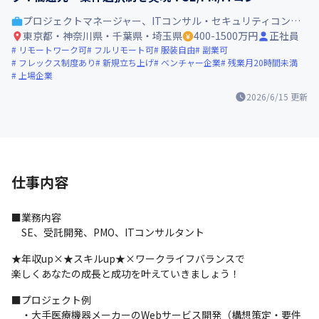
プロジェクトマネージャー、ITコンサル・セキュリティコンサル
東京都・神奈川県・千葉県・埼玉県
400-1500万円
正社員
リモートワーク可
フルリモート可
服装自由
副業可
フレックス制度あり
新規立ち上げ
ベンチャー企業
残業月20時間未満
上場企業
2026/6/15
更新
仕事内容
■業務内容

　SE、受託開発、PMO、ITコンサルタント
★年収up×★スキルup★×ワークライフバランスで

楽しくあなたの成長と成功を叶えていきましょう！
■プロジェクト例

　・大手医療機器メーカーのWebサービス開発（構想策定・要件