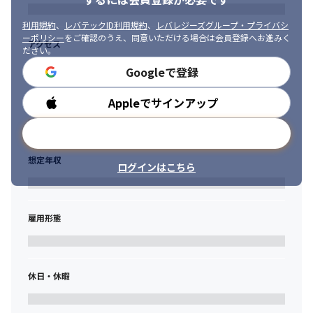
　・30歳 年収1000万円 → 1440万円／月給80万円+賞与480万円
にUP！

利用規約
、
レバテックID利用規約
、
レバレジーズグループ・プライバシ
　　（SE経験4年、コンサル経験3年、前職から約440万円UP）
ーポリシー
をご確認のうえ、同意いただける場合は会員登録へお進みく
アクセス
ださい。
【ポイント！】

Googleで登録
★弊社の新規事業・経営・採用に参画でインセンティブ報酬を！

★平均年収200万Up！

Appleでサインアップ
勤務時間
★年収1000万実現も可能！

★前職の年収（基本給＋賞与）の1/12が基本月給として保証され
メールアドレスで登録
ます。

★案件選択制度でスキル・キャリアアップ！

想定年収
★フルリモート・フルフレックス

ログインはこちら
★残業平均10h未満

★上流/超上流工程へ挑戦できる
雇用形態
休日・休暇