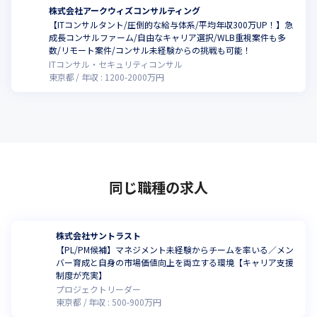
株式会社アークウィズコンサルティング
【ITコンサルタント/圧倒的な給与体系/平均年収300万UP！】急
成長コンサルファーム/自由なキャリア選択/WLB重視案件も多
数/リモート案件/コンサル未経験からの挑戦も可能！
ITコンサル・セキュリティコンサル
東京都
年収 :
1200
-
2000
万円
同じ職種の求人
株式会社サントラスト
【PL/PM候補】マネジメント未経験からチームを率いる／メン
バー育成と自身の市場価値向上を両立する環境【キャリア支援
制度が充実】
プロジェクトリーダー
東京都
年収 :
500
-
900
万円