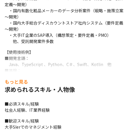
定義～開発）

　・国内有数化粧品メーカーのデータ分析案件（戦略・施策立案
～開発）

　・国内大手総合ディスカウントストア社内システム（要件定義
～開発）

　・大手IT企業のSAP導入（構想策定・要件定義・PMO）

　　他、受託開発案件多数
【使用技術例】

■開発言語：

　Java、TypeScript 、Python、C＃、Swift、Kotlin　他

■基盤：

　AWS/Azure/GCP/Windows Server/Linux　他

もっと見る
■フレームワーク：

求められるスキル・人物像
　Spring Boot、Flutter　他
☆★過去の案件例★☆

■必須スキル/経験

■案件概要：大手インターネット関連広告会社 WEBサービスにお
社会人経験、IT業界経験
けるAWS基盤の設計・構築

■開発言語／基盤：

■歓迎スキル/経験

　SQL
大手SIerでのマネジメント経験

AWS, RDS Aurora mysql 5.7