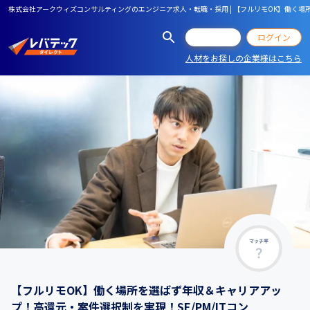
株式会社アークウィズコンサルティングのエンジニア求人・転職・採用 | 【フルリモOK】働く場所
会員登録
ログイン
人材をお探しの企業様はこちら
マッチ率
【フルリモOK】働く場所を選ばず年収＆キャリアアッ
プ！高還元・案件選択制を実現！SE/PM/ITコン