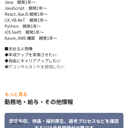
Java　開発1年～

JavaScript　開発1年～

　Cloud Watch, DataDog
React, VueJS 開発1年～

C#, VB.NeT　開発1年～

■案件概要：国内大手総合ディスカウントストア Webサービス開
Python　開発1年～

発バックエンド（Java）

iOS Swift　開発1年～

■開発言語／基盤：
Azure, AWS 構築　開発1年～
SpringBoot+Java, Kotlin
■求める人物像

　SpringWebFlux＋Kotlin

◆年収アップを実現させたい

　AWS, RDS 5.7.mysql_aurora.2.10.1

◆自由にキャリアアップしたい

　CloudWatch
◆ITコンサルタントを目指したい
■案件概要：飲食店向けセルフオーダーサービスのフロントエン
ド（React）開発

■開発言語／基盤：React (Redux + TypeScript)
もっと見る
■年収実績

　・26歳 年収450 → 620万円／月給35万円+賞与200万円にUP！

勤務地・給与・その他情報
　　（SE経験3年、前職から約170万円UP）

　・28歳 年収600万 → 850万円／月給50万円+賞与250万円に
UP！

想定年収、待遇・福利厚生、
選考プロセスなどを確認
勤務地
　　（SE経験6年、前職から約250万円UP）

するには会員登録が必要です