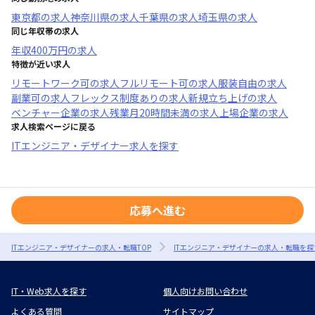
東京都
の求人
神奈川県
の求人
千葉県
の求人
埼玉県
の求人
同じ年収帯の求人
年収
400万円
の求人
特徴が近い求人
リモートワーク可
の求人
フルリモート可
の求人
服装自由
の求人
副業可
の求人
フレックス制度あり
の求人
新規立ち上げ
の求人
ベンチャー企業
の求人
残業月20時間未満
の求人
上場企業
の求人
求人検索ページに戻る
ITエンジニア・デザイナー求人を探す
応募へ進む
ITエンジニア・デザイナーの求人・転職TOP
ITエンジニア・デザイナーの求人・転職を探
IT・Web求人を探す
個人向けお問い合わせ
よくある質問
サイトマップ