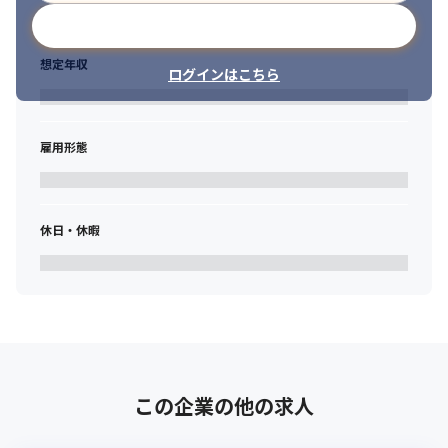
ンの目利き力、実地で積み上げた知見・経験をベースとした技術
　・大規模プロジェクトのプロジェクトマネジメント経験

メールアドレスで登録
力・システム構築力およびその品質担保といったスキルが必要と
　・業務改革・業務要件定義などのプロジェクト経験

なります。
　・IT統合/システム導入プロジェクトの計画・実行管理（アプ
想定年収
ログインはこちら
リ・インフラ）

ーーーーーーーーーーーーーーーーーーーーーーーーーーーーー
　・人事制度設計

ーーーー
　・公認会計士/USCPA
〈業務実行運用〉

雇用形態
　■ITコンサルタント・システムエンジニア職共通

業務改革BPOプロジェクトにおける業務プロセスサービスの提供
　・財務会計・管理会計・予算業績管理系業務範囲においてBPR/
（Delivery）を専門とするポジションです。

業務改善活動の実地経験

安定的で高品質なアウトソーシングサービスの提供に責任を持
　・SAP/Dynamics 365/Oracle等の主要基幹系ERP製品ソリュー
ち、メンバーマネジメントの他、業務運用をモニタリング・可視
休日・休暇
ションにおける導入経験・計画立案経験や知識

化し、お客様や社内へのレポーティングや、Automation導入や
　・Anaplan、Oracle Hyperion Planning、SAP BPC、IBM 
プロセス改善による継続的改善の立案／実行などを行います。
Cognos 等の経営管理・計画系ソリューションにおける導入経
験・計画立案経験や知識

〈業務プロセス改革〉

　・Oracleデータベース、Microsoft SQL ServerやPostgreSQL等
BPO＋DXというビジネスモデルをフル活用しながら、クライアン
のリレーショナルデータベースの導入経験、ハンズオン経験や知
トの事業オペレーションに関わる全ての経営課題に対して、オペ
識
レーティングモデルのデザイン、複数年にわたる改革ロードマッ
プの策定、デジタル技術を活用した業務改革、人材のリスキリン
この企業の他の求人
　■業務実行運用

グ等、一式の改革（トランスフォーメーション）を企画立案・実
　・チームマネジメント経験（人員管理またはプロジェクトマネ
現のサポートを実行する職種です。その最大の醍醐味は、アドバ
ジメント経験）5名以上
