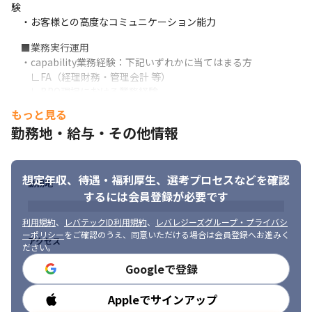
し、財務会計・管理会計及び予算・業績管理業務領域をEnd to 
験

End で俯瞰しつつ業務改善・デジタル変革案から具体的なシステ
　・お客様との高度なコミュニケーション能力
ム適用ソリューションを検討定義を推進します。

また、実行フェーズにおいては詳細システム要件定義作業に携わ
　■業務実行運用

りつつ、もしくはPMOとして全体推進役を担い、プロジェクトを
　・capability業務経験：下記いずれかに当てはまる方

成功へと導きます。
　　∟FA（経理財務・管理会計 等）

　　∟BPO現場における業務経験

〈ITコンサルタント職〉

　■業務プロセス改革　※下記いずれかのご経験

もっと見る
・システム化企画や刷新計画などの最上流フェーズから参画しプ
　・コンサルティング経験

ロジェクトの目的やゴール設定から携わることが多く、よりビジ
勤務地・給与・その他情報
　・大企業における経理・財務・経営管理機能における業務経験

ネスの経営層に近いところで業務することが可能です。

　（一般会計～管理会計、税務等幅広い経理業務知識、経営企
・該当領域に精通した業務知識・最新トレンドを日々吸収するこ
画、事業企画、デューデリ、BPR経験）

とが求められます。CxOをはじめとする各ステークホルダーに新
想定年収、待遇・福利厚生、
選考プロセスなどを確認
　・テクノロジーに関する知見・経験（ERP導入などで業務側メ
勤務地
たな業務革新を提案し、新業務プロセス設計やルール整備を推進
ンバーとしての経験）

するには会員登録が必要です
していく業務コンサルタントとしてのスキルが必要となります。

　・簿記２級以上の知識
〈システムエンジニア職〉

利用規約
、
レバテックID利用規約
、
レバレジーズグループ・プライバシ
・システム化企画や刷新計画などの最上流フェーズから参画し、
■財務・経営管理コンサルタント

ーポリシー
をご確認のうえ、同意いただける場合は会員登録へお進みく
アクセス
ベンダーから中立な立場でITソリューションの発掘から評価、最
ださい。
　・コミュニケーションスキル

適なITソリューションの整理・検討に携わることが可能です。

　・ロジカルシンキング

Googleで登録
・該当領域に関連したテクノロジーの知識・最新トレンドを日々
　・英語でのビジネス経験

吸収することが求められます。最新テクノロジーの技術動向や各
　■M＆Aコンサルタント

Appleでサインアップ
勤務時間
ITソリューションの特徴への深い理解を背景としたソリューショ
　・ビジネスレベル以上の英語力
