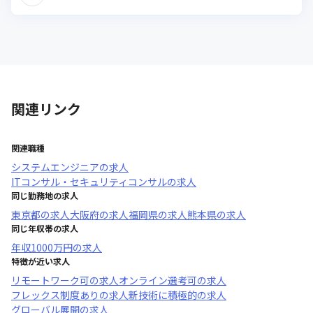
関連リンク
関連職種
システムエンジニア
の求人
ITコンサル・セキュリティコンサル
の求人
同じ勤務地の求人
東京都
の求人
大阪府
の求人
福岡県
の求人
熊本県
の求人
同じ年収帯の求人
年収
1000万円
の求人
特徴が近い求人
リモートワーク可
の求人
オンライン選考可
の求人
フレックス制度あり
の求人
新技術に積極的
の求人
グローバル展開
の求人