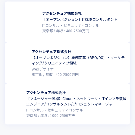
イスの提供だけでなく実際に改革後の業務を実践することによ
　■業務プロセス改革

り、改革の成果を目に見える形で提示できるところにあります。

　・BPRプランニング経験

アクセンチュア株式会社
AI/Analytics等、昨今の新しいデジタル技術をフルに活用して、比
　・プロジェクトマネジメント経験

【オープンポジション】IT戦略コンサルタント
較的大きめの業務改革テーマに取り組みます。改革対象となる経
　・英語を用いたグローバルプロジェクトの実施経験
ITコンサル・セキュリティコンサル
理・財務・経営管理領域のチーム内及び最先端のデジタル技術の
東京都
年収 :
480
-
2500
万円
専門スキルを持つチームと連携し、それぞれの領域における最先
端の業務のあり方、人間とマシンの協働のあり方を追求します。
アクセンチュア株式会社
【オープンポジション】業務変革（BPO/DX）・マーケテ
ィング/クリエイティブ領域
Webデザイナー
東京都
年収 :
400
-
2500
万円
アクセンチュア株式会社
【マネージャー候補】Cloud・ネットワーク・ITインフラ領域
エンジニア/コンサルタント/プロジェクトマネージャー
ITコンサル・セキュリティコンサル
東京都
年収 :
1000
-
2500
万円