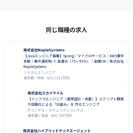
同じ職種の求人
株式会社MapleSystems
【Javaエンジニア募集】Spring／マイクロサービス／AWS案件
多数｜案件選択制 × 高還元（75〜95％）｜副業OK｜株式会社
MapleSystems
システムエンジニア
東京都
年収 :
423
-
1202
万円
株式会社スカイウイル
【インフラエンジニア（運用設計・改善）】スクリプト開発
や自動化による「仕組み」を 作るエンジニア
ITコンサル・セキュリティコンサル
東京都
年収 :
400
-
700
万円
株式会社ハイブリッドテックエージェント