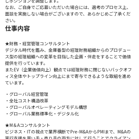
しポジションを調整します。

なお、ご自身でご応募いただいた場合には、選考のプロセス上、
面談を実施しない場合がございますので、あらかじめご了承くだ
さい。
仕事内容
★財務・経営管理コンサルタント

デジタル時代を鑑み、金庫番型の経理財務組織からのプロデュー
ス型の経理組織への変革を目指した企画・伴走をすることで価値
提供を行っています。

またEV（企業価値向上）観点では経理財務に閉じないバックオフ
ィス全体やトップライン向上にまで寄与できるような取組を進め
ています。
・グローバル経営管理

・全社コスト構造改革

・グローバルオペレーティングモデル構想

・グローバル業務標準化・デジタル化
★M＆Aコンサルタント

ビジネス・ITの視点で業界横断でPre-M&AからPMIまで、M&Aの
実行支援を買い手・売り手の両方に対して行うことでクライアン