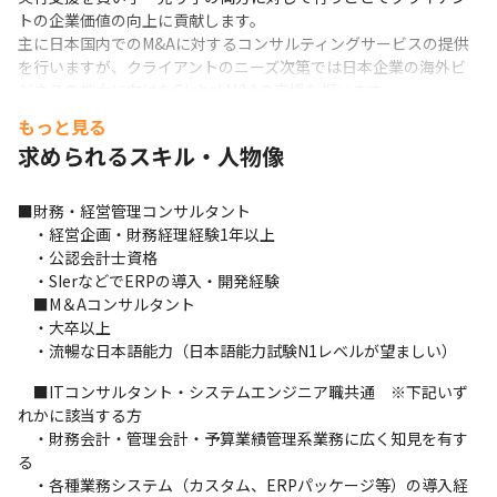
トの企業価値の向上に貢献します。

主に日本国内でのM&Aに対するコンサルティングサービスの提供
を行いますが、クライアントのニーズ次第では日本企業の海外ビ
ジネスの拡大に向けたGlobal M&Aの支援も担います。

その際にはグローバルのアクセンチュアM&Aプラクティスチーム
もっと見る
と共同でプロジェクトを推進します。

求められるスキル・人物像
私たちは、従来から既存事業に対して最も大きなインパクトを与
える経営手法であったM&Aにおいてデジタルを最大限活用するこ
とで、飛躍的な企業価値の向上を支援します。

■財務・経営管理コンサルタント

アクセンチュアM&Aプラクティスの強みである「M&A x デジタル 
　・経営企画・財務経理経験1年以上

x IT」で、一緒にクライアントの企業価値最大化を実現していきま
　・公認会計士資格

しょう。
　・SIerなどでERPの導入・開発経験

　■M＆Aコンサルタント

ーーーーーーーーーーーーーーーーーーーーーーーーーーーーー
　・大卒以上

ー
　・流暢な日本語能力（日本語能力試験N1レベルが望ましい）
★財務会計・管理会計及び予算・業績管理業務領域において、最
　■ITコンサルタント・システムエンジニア職共通　※下記いず
新テクノロジーを組合せEnd to End の業務及びシステム機能設
れかに該当する方

計・実装から稼働支援、定着化～効果創出までの実行推進を担
　・財務会計・管理会計・予算業績管理系業務に広く知見を有す
う。

る

システム刷新プロジェクトなどの企画・計画フェーズから参画
　・各種業務システム（カスタム、ERPパッケージ等）の導入経