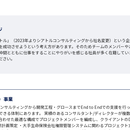
ジ
トル」（2023年よりシアトルコンサルティングから社名変更）という
を成功させようという考え方があります。そのためチームのメンバーや
仲間とともに仕事をすることにやりがいを感じる社員が多く在籍していま
ださい。
発）事業
ンサルティングから開発工程・グロースまでEnd to Endでの支援を行っ
きる体制にあります。 実績のあるコンサルタント/ディレクターが複数在
合わせた最適な構成でプロジェクトメンバーを編成し、クライアントのDX
構想計画策定 ・大手生命保険会社権限管理システムに関わるプロジェク