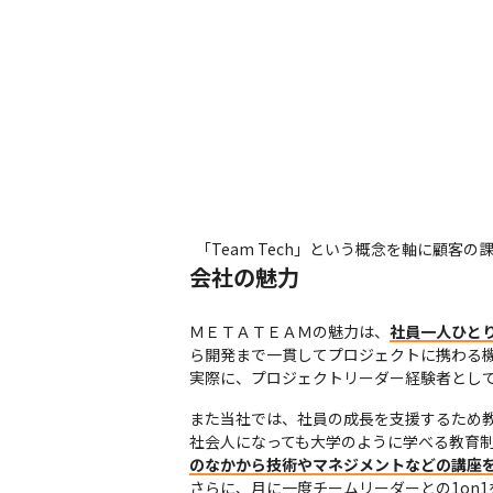
「Team Tech」という概念を軸に顧客
会社の魅力
ＭＥＴＡＴＥＡＭの魅力は、
社員一人ひと
ら開発まで一貫してプロジェクトに携わる機
実際に、プロジェクトリーダー経験者とし
また当社では、社員の成長を支援するため教
社会人になっても大学のように学べる教育制度
のなかから技術やマネジメントなどの講座
さらに、月に一度チームリーダーとの1on