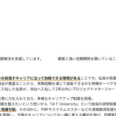
の課題解決を支援しています。
顧客と高い信頼関係を築いているこ
りの目指すキャリアに沿って挑戦できる環境がある
ことです。社員の挑
会が豊富なことから、実務経験を通じて成長できるのも特徴の一つです
て入社した社員が、当社へ入社して1年以内にプロジェクトマネージャー
育に力を入れており、多様なキャリアアップ制度を用意。

を整えたいという想いから「ＭＴ University」という独自の研修制
を受講可能
。そのほかに、PMPやスクラムマスターなどの資格取得支援も
1を実施し、今後のキャリアについての一緒に考える機会を設け、目標実