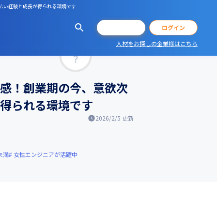
幅広い経験と成長が得られる環境です
会員登録
ログイン
人材をお探しの企業様はこちら
マッチ率
実感！創業期の今、意欲次
が得られる環境です
2026/2/5
更新
未満
女性エンジニアが活躍中