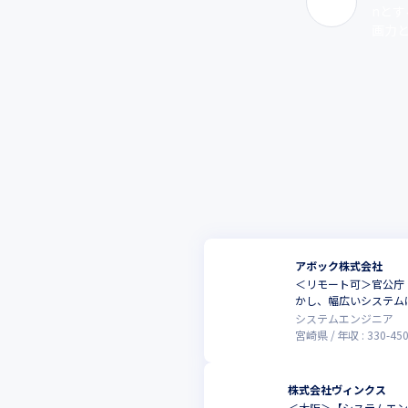
nと
画力と
アボック株式会社
＜リモート可＞官公庁・
かし、幅広いシステム
システムエンジニア
宮崎県
年収 :
330
-
45
株式会社ヴィンクス
＜大阪＞【システムエン