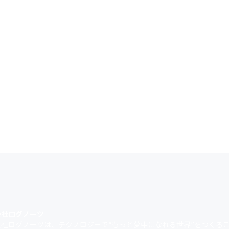
会社ログノーツ
社ログノーツは、テクノロジーで“もっと夢中になれる世界”をつくることを