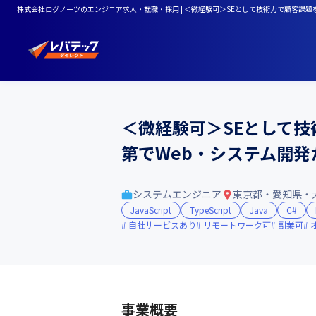
株式会社ログノーツのエンジニア求人・転職・採用 | ＜微経験可＞SEとして技術力で顧客課
＜微経験可＞SEとして
第でWeb・システム開
システムエンジニア
東京都・愛知県・
JavaScript
TypeScript
Java
C#
自社サービスあり
リモートワーク可
副業可
事業概要