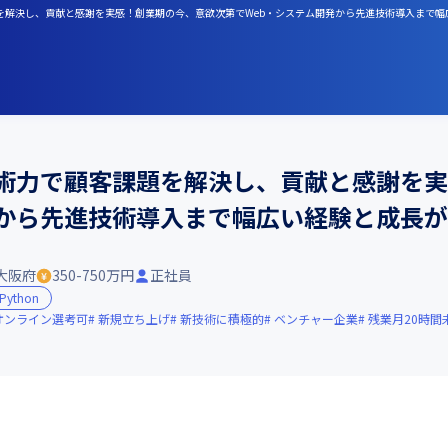
題を解決し、貢献と感謝を実感！創業期の今、意欲次第でWeb・システム開発から先進技術導入まで
技術力で顧客課題を解決し、貢献と感謝を
発から先進技術導入まで幅広い経験と成長
大阪府
350-750万円
正社員
Python
オンライン選考可
新規立ち上げ
新技術に積極的
ベンチャー企業
残業月20時間