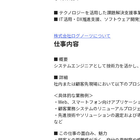
■ テクノロジーを活用した課題解決支援事業
■ IT活用・DX推進支援、ソフトウェア開
株式会社ログノーツについて
仕事内容
■ 概要

システムエンジニアとして技術力を活かし
■ 詳細

社内または顧客先現場において以下のプロ
＜具体的な業務例＞

・Web、スマートフォン向けアプリケーショ
・顧客業務システムのリニューアルプロジェ
・先進技術やソリューションの選定および導
など
■ この仕事の面白み、魅力

・顧客との距離感が近く、自分の貢献度や感