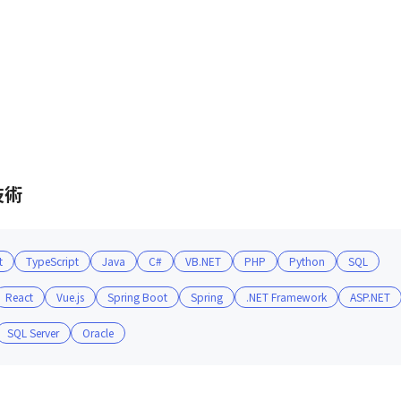
技術
t
TypeScript
Java
C#
VB.NET
PHP
Python
SQL
React
Vue.js
Spring Boot
Spring
.NET Framework
ASP.NET
SQL Server
Oracle