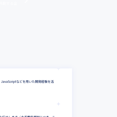
共創する企
株式会社CREiST
aScriptなどを用いた開発経験を活
【VB.NET／A
アプリケーション
東京都
年収 :
550
株式会社トヨタマ
お任せします／大手案件増加につき、こ