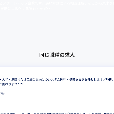
するスタートアップ企業です。深い対話による相互理解、そこから未来を
実際に具現化する実行力を武･･･
同じ職種の求人
大学・病院または民間企業向けのシステム開発・構築支援をお任せします／PHP、Jav
に携わりませんか
0
万円
ジニア募集】小売・サービス向けPOSや決済など自社主力システムの提案・構築を