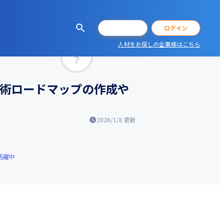
！
会員登録
ログイン
人材をお探しの企業様はこちら
マッチ率
技術ロードマップの作成や
2026/1/8
更新
活躍中