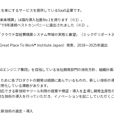
を楽にするサービスを提供しているSaaS企業です。
楽楽精算」は国内導入社数No.1を誇ります（※1）。

で8年連続ベストカンパニーに選出されました（※2）。
ラウド型経費精算システム市場の実態と展望」（ミックITリポート2025年1
ace To Work® Institute Japan）発表、2018～2025年選出
aaSエンジニア集団」を目指している当社開発部門の技術方針、組織計
くために各プロダクトの開発は順調に進んでいるものの、新しい技術の
常化している課題があります。

適応できる新技術やツール利用の提案や検証・導入を主導し開発生産性
適な技術の導入を行っていただき、イノベーションを起こしていただく
新技術の選定・導入
