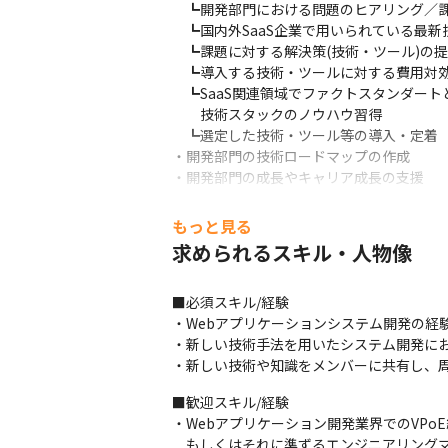
　┗開発部門における問題のヒアリング／課
　┗国内外SaaS企業で用いられている最新
　┗課題に対する解決策(技術・ツール)の提
　┗導入する技術・ツールに対する費用対効
　┗SaaS関連領域でファクトスタンダート
　　技術スタックのノウハウ習得

　┗選定した技術・ツール等の導入・定着

・開発部門の技術ロードマップの作成

・開発部門の成長やキャリア成長の支援
（直近の事例）

もっと見る
・Github Copilot EnterpriseとGi
求められるスキル・人物像
・Devinの検証と導入

・マイクロサービス/モジュラーモノリスお
・無停止リリース

■必須スキル/経験

・データ匿名化
・Webアプリケーションシステム開発の経験
・新しい技術手法を用いたシステム開発にお
変更の範囲：会社の定める業務
・新しい技術や知識をメンバーに共有し、
■歓迎スキル/経験

・Webアプリケーション開発業界でのVPo
　もしくはそれに準ずるエンジニアリングマ