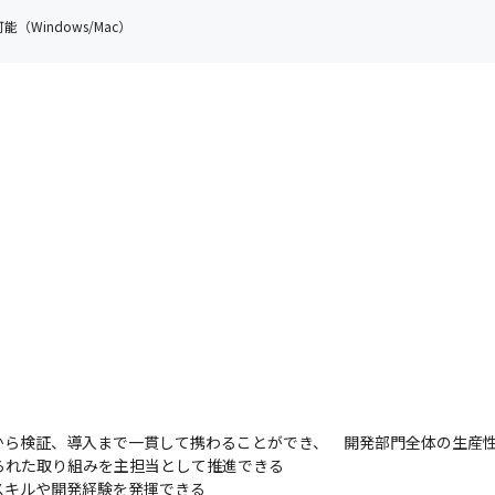
（Windows/Mac）
ら検証、導入まで一貫して携わることができ、　開発部門全体の生産性
られた取り組みを主担当として推進できる

スキルや開発経験を発揮できる