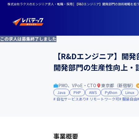
株式会社ラクスのエンジニア求人・転職・採用 | 【R&Dエンジニア】開発部門の技術戦略を
この求人は募集終了しました
【R&Dエンジニア】開
開発部門の生産性向上・
PMO、VPoE・CTO
東京都（新宿駅）
Java
PHP
AWS
Python
Linux
自社サービスあり
リモートワーク可
服装自由
事業概要