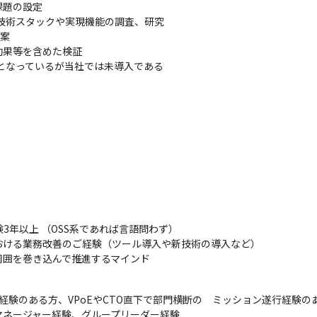
題の設定

技術スタックや実現機能の調査、研究

案

果等を含めた検証

となっているが当社では未導入である

thubの導入による開発生産性の向上

よびサービス分割

3年以上 （OSS系であれば言語問わず）

ける業務改善のご経験（ツール導入や新技術の導入など）

周囲を巻き込んで推進するマインド
E経験のある方、VPoEやCTO直下で部門横断の　ミッション遂行経験のあ
ネージャー経験、グループリーダー経験
