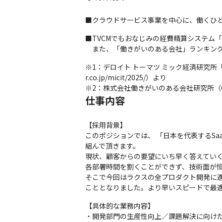
■クラウドサービス事業を中心に、働くひと
■TVCMでもおなじみの経費精算システム「
　また、「働きがいのある会社」ランキング
※1：デロイト トーマツ ミック経済研究所「ク
r.co.jp/micit/2025/）より

※2：株式会社働きがいのある会社研究所（Great Pl
仕事内容
【採用背景】

このポジションでは、 「日本を代表するS
組んで頂きます。

現状、顧客からの要望にいち早く答えてい
各部署時間を割くことができず、技術面が恒
そこで今回はラクスの全プロダクト開発に
こととなりました。より早いスピードで最
【具体的な業務内容】

・開発部門の生産性向上／課題解決に向けた