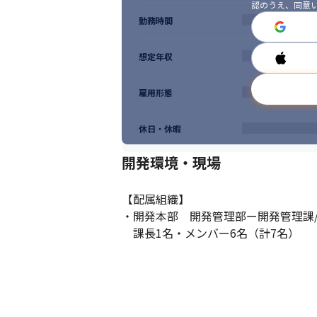
認のうえ、同意
勤務時間
想定年収
雇用形態
休日・休暇
開発環境・現場
【配属組織】

・開発本部　開発管理部ー開発管理課/
　課長1名・メンバー6名（計7名）