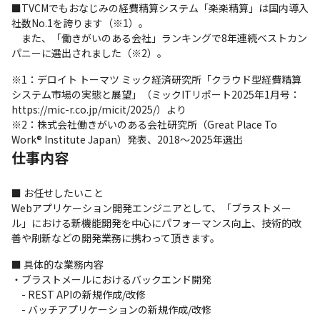
■TVCMでもおなじみの経費精算システム「楽楽精算」は国内導入
社数No.1を誇ります（※1）。

　また、「働きがいのある会社」ランキングで8年連続ベストカン
パニーに選出されました（※2）。
※1：デロイト トーマツ ミック経済研究所「クラウド型経費精算
システム市場の実態と展望」（ミックITリポート2025年1月号：
https://mic-r.co.jp/micit/2025/）より

※2：株式会社働きがいのある会社研究所（Great Place To 
Work® Institute Japan）発表、2018～2025年選出
仕事内容
■ お任せしたいこと

Webアプリケーション開発エンジニアとして、「ブラストメー
ル」における新機能開発を中心にパフォーマンス向上、技術的改
善や刷新などの開発業務に携わって頂きます。
■ 具体的な業務内容

・ブラストメールにおけるバックエンド開発

　- REST APIの新規作成/改修

　- バッチアプリケーションの新規作成/改修
