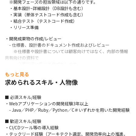
　※開発フェーズの担当領域は以下の通りです。

　・基本設計~詳細設計（DB設計も含む）

　・実装（単体テストコード作成も含む）

　・結合テスト（テストコード作成）

　・リリース準備
・開発成果物の作成/レビュー

　- 仕様書、設計書のドキュメント作成およびレビュー

　　※仕様書や設計書については顧客向けではなく、内部の情報
共有向けの資料で

　　　必要状況に応じて作成をします。　　　

　- コードレビューによる品質の確保
もっと見る
求められるスキル・人物像
■開発組織の特徴

【顧客志向】

AI時代にこそ、エンジニアに求められるのは「何を作るべきか」
■ 必須スキル/経験

という判断する力であると考えています。

・Webアプリケーションの開発経験3年以上

単なる実装に留まらず、要件定義や仕様策定の段階から深くコミ
　- Java／PHP／Ruby／Python／C＃いずれかを用いた開発経験
ットし、顧客要望の背景にある「真の課題」を追求することを重
視しています。

■ 歓迎スキル/経験

エンジニア自らが商談に同席して1次情報に触れ、顧客の業務効率
・CI/CDツール等の導入経験

向上に直結する改善を継続することで、自らの手でプロダクトを
・テックリード経験（アーキテクト選定、開発効率向上の推進、