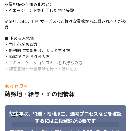
「育てる」手応えをダイレクトに実感できる環境です。
品質担保の仕組み化など）

・AIエージェントを利用した開発経験
【 技術的負債との対峙】

累計9万5,000社以上の導入実績のある「楽楽シリーズ」等のプロ
※SIer、SES、自社サービスなど様々な業態から転職される方が多
ダクトの成長を支えていただきます。

数
20年以上続くプロダクトゆえの複雑さや技術的負債を、モダンな
■ 求める人物像

環境へと導くためのポジティブなチャレンジ環境があります。

・向上心がある方

長年運用されてきた大規模システムの構造を理解し、影響範囲を
・能動的に物事を考えようとする方

正確に評価しながら、アーキテクチャをアップデートしていく経
・顧客視点をお持ちの方

験は、エンジニアとしての市場価値を飛躍的に高めることができ
・コミュニケーションスキルをお持ちの方

ます。
・課題意識や改善意識を持って動ける方
【AIへの積極的な投資】

AIを単なる補助ツールではなく、開発の「前提」として組織全体
もっと見る
に組み込み、自動化や新技術の導入を積極的に推進しています。

ClaudeやCodexなどの最新エージェントを標準導入し、開発プロ
勤務地・給与・その他情報
セスそのものをAI時代に適した形へ再構築し続ける変革に前向き
な文化があります。

コード生成率を極限まで高めることで「ゼロから書く」時間を大
想定年収、待遇・福利厚生、
選考プロセスなどを確認
勤務地
幅に削減し、エンジニアがより高度な全体設計や本質的な課題解
するには会員登録が必要です
決に注力できる環境へとシフトしています。