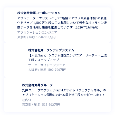
株式会社物語コーポレーション
アプリデータアナリストとして“店舗×アプリ×顧客体験”の最適
化を担当／ 1,500万DL超の巨大基盤において希少なオフライン連
携データを活用し施策を推進しています（2026年1月時点）
アプリケーションエンジニア
東京都
年収 :
650
-
900
万円
株式会社オープンアップシステム
【大阪/Java】システム開発エンジニア｜リーダー・上流
工程にステップアップ
サーバーサイドエンジニア
大阪府
年収 :
500
-
700
万円
株式会社丸井グループ
丸井グループのファッションECサイト「ウェブチャネル」の
アプリケーション開発における最上流工程をお任せします！
社内SE
東京都
年収 :
518
-
602
万円