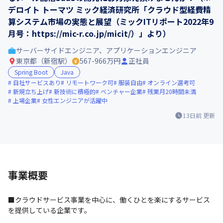
デロイト トーマツ ミック経済研究所「クラウド型経費精
算システム市場の実態と展望（ミックITリポート2022年9
月号：https://mic-r.co.jp/micit/）」より）
サーバーサイドエンジニア、アプリケーションエンジニア
東京都（新宿駅）
567-966万円
正社員
Spring Boot
Java
自社サービスあり
リモートワーク可
服装自由
オンライン選考可
新規立ち上げ
新技術に積極的
ベンチャー企業
残業月20時間未満
上場企業
女性エンジニアが活躍中
13日前
更新
事業概要
■クラウドサービス事業を中心に、働くひとを楽にするサービス
を提供している企業です。