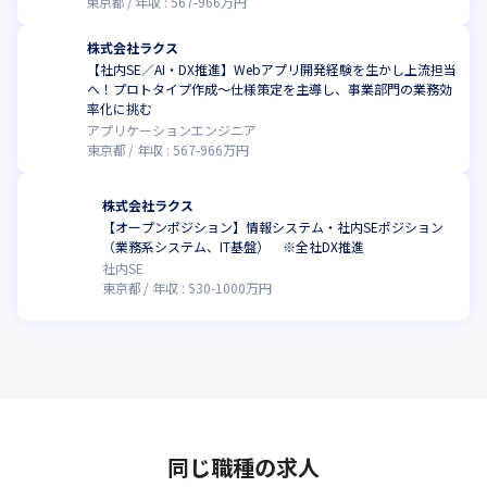
東京都
年収 :
567
-
966
万円
株式会社ラクス
【社内SE／AI・DX推進】Webアプリ開発経験を生かし上流担当
へ！プロトタイプ作成〜仕様策定を主導し、事業部門の業務効
率化に挑む
アプリケーションエンジニア
東京都
年収 :
567
-
966
万円
株式会社ラクス
【オープンポジション】情報システム・社内SEポジション
（業務系システム、IT基盤） ※全社DX推進
社内SE
東京都
年収 :
530
-
1000
万円
同じ職種の求人