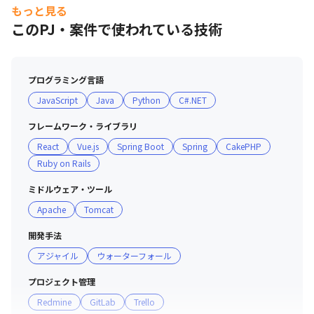
ChatGPT/SonarQube/Slack/Rundeck/Elasticsearch/Noti
もっと見る
on

このPJ・案件で使われている技術
※弊社では積極的なAI利用を進めており、有償ライセンス
に投資をして

　全メンバー利用できる環境があります。
プログラミング言語
JavaScript
Java
Python
C#.NET
フレームワーク・ライブラリ
React
Vue.js
Spring Boot
Spring
CakePHP
Ruby on Rails
ミドルウェア・ツール
Apache
Tomcat
開発手法
アジャイル
ウォーターフォール
プロジェクト管理
Redmine
GitLab
Trello