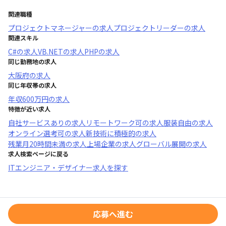
関連職種
プロジェクトマネージャー
の求人
プロジェクトリーダー
の求人
関連スキル
C#
の求人
VB.NET
の求人
PHP
の求人
同じ勤務地の求人
大阪府
の求人
同じ年収帯の求人
年収
600万円
の求人
特徴が近い求人
自社サービスあり
の求人
リモートワーク可
の求人
服装自由
の求人
オンライン選考可
の求人
新技術に積極的
の求人
残業月20時間未満
の求人
上場企業
の求人
グローバル展開
の求人
求人検索ページに戻る
ITエンジニア・デザイナー求人を探す
応募へ進む