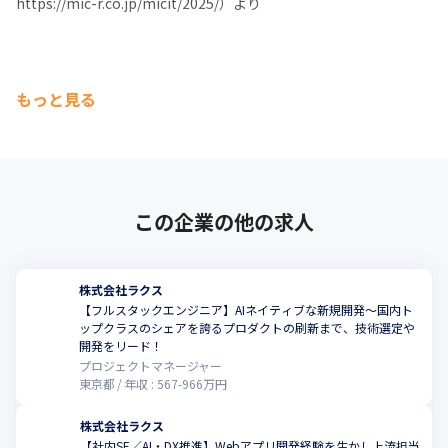
https://mic-r.co.jp/micit/2025/）より
もっと見る
この企業の他の求人
株式会社ラクス
【フルスタックエンジニア】AIネイティブな新規開発～国内ト
ップクラスのシェアを誇るプロダクトの刷新まで、技術選定や
開発をリード！
プロジェクトマネージャー
東京都
年収 :
567
-
966
万円
株式会社ラクス
【社内SE／AI・DX推進】Webアプリ開発経験を生かし上流担当