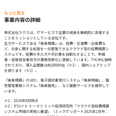
もっと見る
事業内容の詳細
株式会社ラクスは、ITサービスで企業の成長を継続的に支援する
ことをミッションとしている会社です。

主力サービスである『楽楽精算』は、経費・交通費・出張費な
ど、お金に関する処理を一元管理できるクラウド型の経費精算シ
ステムです。経費の手入力や手計算を自動化することで、申請
者・経理担当者双方の業務効率化に貢献しています。TVCMも放映
されており、導入企業数は約18000社（※1）、国内シェアトップ
を誇ります（※2）。
『楽楽精算』のほか、電子請求書発行システム『楽楽明細』、販
売管理業務システム『楽楽販売』、など複数サービスを提供して
います。
※1：2024年9月時点

※2：デロイト トーマツ ミック経済研究所「クラウド型経費精算
システム市場の実態と展望」（ミックITリポート2025年1月号：