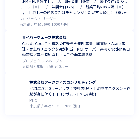
【PM・PL募集中】 / 大手SIerと取引多数 / 案件の約8割がリ
モート（※） / 年間休日125日 / 残業平均20h未満（※）
/ 上流工程の経験またはチャレンジしたい方大歓迎！（※いず
れも、2025年11月時点）
プロジェクトリーダー
東京都
年収 :
600
-
1000
万円
サイバーウェーブ株式会社
Claude Code全社導入のIT受託開発PL募集｜議事録・Asana管
理・売上WチェックをAIが担当・MCPサーバー連携でNotionも自
動管理／客先常駐なし・大手企業実績多数
プロジェクトマネージャー
東京都
年収 :
550
-
700
万円
株式会社アークウィズコンサルティング
平均年収200万円アップ！技術力UP・上流やマネジメント経
験が身に付く！ITコンサル・PMに挑戦！
PMO
東京都
年収 :
1200
-
2000
万円