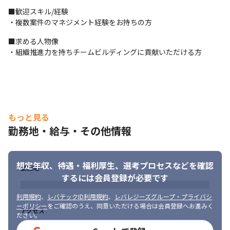
　　※ベトナム側は日本人の代表者、現地のPM/PL/開発メンバー
■歓迎スキル/経験

がいます

・複数案件のマネジメント経験をお持ちの方
　　※1～2週間程度、年に１回を想定
■求める人物像

変更の範囲：会社の定める業務
・組織推進力を持ちチームビルディングに貢献いただける方
もっと見る
勤務地・給与・その他情報
想定年収、待遇・福利厚生、
選考プロセスなどを確認
勤務地
するには会員登録が必要です
利用規約
、
レバテックID利用規約
、
レバレジーズグループ・プライバシ
ーポリシー
をご確認のうえ、同意いただける場合は会員登録へお進みく
アクセス
ださい。