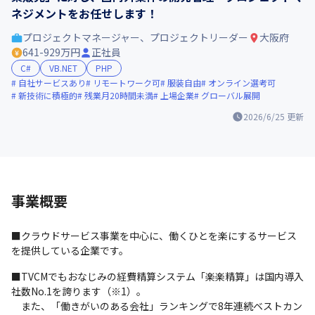
ネジメントをお任せします！
プロジェクトマネージャー、プロジェクトリーダー
大阪府
641-929万円
正社員
C#
VB.NET
PHP
自社サービスあり
リモートワーク可
服装自由
オンライン選考可
新技術に積極的
残業月20時間未満
上場企業
グローバル展開
2026/6/25
更新
事業概要
■クラウドサービス事業を中心に、働くひとを楽にするサービス
を提供している企業です。
■TVCMでもおなじみの経費精算システム「楽楽精算」は国内導入
社数No.1を誇ります（※1）。

　また、「働きがいのある会社」ランキングで8年連続ベストカン