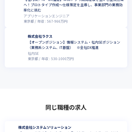
へ！プロトタイプ作成〜仕様策定を主導し、事業部門の業務効
率化に挑む
アプリケーションエンジニア
東京都
年収 :
567
-
966
万円
株式会社ラクス
【オープンポジション】情報システム・社内SEポジション
（業務系システム、IT基盤） ※全社DX推進
社内SE
東京都
年収 :
530
-
1000
万円
同じ職種の求人
株式会社システムソリューション