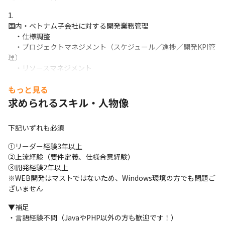
国内・ベトナム子会社に対する開発業務管理

　・仕様調整

　・プロジェクトマネジメント（スケジュール／進捗／開発KPI管
理）

　・リソースマネジメント

　・海外リソースを活用した開発力と適正コストの獲得（案件の
もっと見る
供給、開発フォロー受け入れ）
求められるスキル・人物像
ベトナム子会社に対して日本のエンジニアと協力・相談し、技術
的課題の解決

下記いずれも必須
　・生産性、品質、技術力向上のための改善活動をサポート
①リーダー経験3年以上

メンバー管理（範囲は国内メンバーのみ）

②上流経験（要件定義、仕様合意経験）

　・人事考課、リーダー/メンバー育成、1on1ミーティング、文
③開発経験2年以上

化/マインドの醸成
※WEB開発はマストではないため、Windows環境の方でも問題ご
ざいません
ベトナム子会社への出張

　・現状把握やノウハウの共有、関係強化のためのオフショア開
▼補足

発現地への出張。

・言語経験不問（JavaやPHP以外の方も歓迎です！）