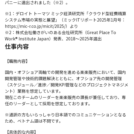
パニーに選出されました（※2）。
※1：デロイト トーマツ ミック経済研究所「クラウド型経費精算
システム市場の実態と展望」（ミックITリポート2025年1月号：
https://mic-r.co.jp/micit/2025/）より

※2：株式会社働きがいのある会社研究所（Great Place To 
Work® Institute Japan）発表、2018～2025年選出
仕事内容
【職務内容】
国内・オフショア両軸での開発を進める楽楽販売において、国内
開発管理や技術的課題解決とともに、オフショア先の開発管理
（スケジュール／進捗／開発KPI管理などのプロジェクトマネジメ
ント）業務を想定しています。

現在このチームのリーダーを楽楽販売の課長が兼任しており、専
任のリーダーとして採用を想定しております。
※通訳の方もいらっしゃり日本語でのコミュニケーションとなる
ため、ベトナム語は不問です。
【具体的な内容】