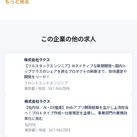
もっと見る
View：メール／Webマーケティング市場2022」メール処理市場：
ベンダー別売上金額推移およびシェア2009－2021年度（予測値）
より

※3：2022年3月時点

※4：デロイト トーマツ ミック経済研究所「クラウド型経費精算
この企業の他の求人
システム市場の実態と展望」（ミックITリポート2022年9月号：
https://mic-r.co.jp/micit/）より

※5：2017～2020年3月期末
株式会社ラクス
【フルスタックエンジニア】AIネイティブな新規開発～国内ト
ップクラスのシェアを誇るプロダクトの刷新まで、技術選定や
開発をリード！
フロントエンドエンジニア
東京都
年収 :
567
-
966
万円
株式会社ラクス
【社内SE／AI・DX推進】Webアプリ開発経験を生かし上流担当
へ！プロトタイプ作成〜仕様策定を主導し、事業部門の業務効
率化に挑む
社内SE
東京都
年収 :
567
-
966
万円