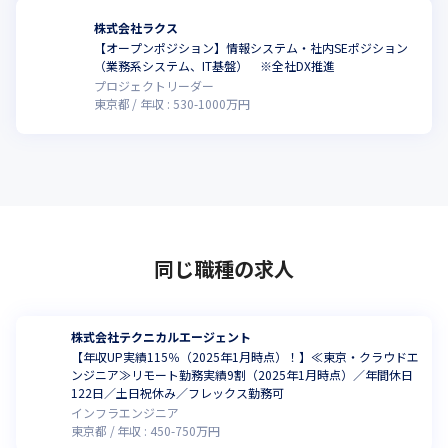
株式会社ラクス
【オープンポジション】情報システム・社内SEポジション
（業務系システム、IT基盤） ※全社DX推進
プロジェクトリーダー
東京都
年収 :
530
-
1000
万円
同じ職種の求人
株式会社テクニカルエージェント
【年収UP実績115％（2025年1月時点）！】≪東京・クラウドエ
ンジニア≫リモート勤務実績9割（2025年1月時点）／年間休日
122日／土日祝休み／フレックス勤務可
インフラエンジニア
東京都
年収 :
450
-
750
万円