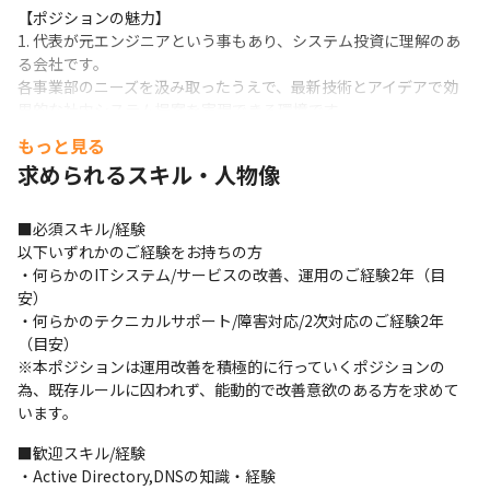
【ポジションの魅力】

1. 代表が元エンジニアという事もあり、システム投資に理解のあ
る会社です。

各事業部のニーズを汲み取ったうえで、最新技術とアイデアで効
果的な社内システム提案を実現できる環境です。

2. 成長中の上場企業のため、子会社を含めてグループ全体にシス
もっと見る
テムを通じて新しい課題にどんどんチャレンジできる環境があり
求められるスキル・人物像
ます。

3. 既存運用だけでなく新たな施策の提案や全体戦略を一緒に考え
ていただける方を、ぜひお招きしたいと思っております。

■必須スキル/経験

将来的には、会社拡大に伴い組織化の推進や更に上のポジション
以下いずれかのご経験をお持ちの方

にチャレンジ頂けます。
・何らかのITシステム/サービスの改善、運用のご経験2年（目
安）

【組織構成】（2023年6月時点）

・何らかのテクニカルサポート/障害対応/2次対応のご経験2年
情報システム部

（目安）

└東京（業務系システム）：7名

※本ポジションは運用改善を積極的に行っていくポジションの
└東京（ITインフラ・IaaS・機器管理）：10名

為、既存ルールに囚われず、能動的で改善意欲のある方を求めて
└大阪（ITインフラ・IaaS・機器管理）：6名

います。
└大阪（クラウド＆セキュリティ）：5名
■歓迎スキル/経験

・Active Directory,DNSの知識・経験
