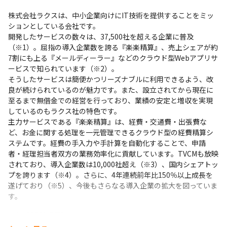
株式会社ラクスは、中小企業向けにIT技術を提供することをミッ
ションとしている会社です。

開発したサービスの数々は、37,500社を超える企業に普及
（※1）。屈指の導入企業数を誇る『楽楽精算』、売上シェアが約
7割にも上る『メールディーラー』などのクラウド型Webアプリサ
ービスで知られています（※2）。

そうしたサービスは簡便かつリーズナブルに利用できるよう、改
良が続けられているのが魅力です。また、設立されてから現在に
至るまで無借金での経営を行っており、業績の安定と増収を実現
しているのもラクス社の特色です。

主力サービスである『楽楽精算』は、経費・交通費・出張費な
ど、お金に関する処理を一元管理できるクラウド型の経費精算シ
ステムです。経費の手入力や手計算を自動化することで、申請
者・経理担当者双方の業務効率化に貢献しています。TVCMも放映
されており、導入企業数は10,000社超え（※3）、国内シェアトッ
プを誇ります（※4）。さらに、4年連続前年比150％以上成長を
遂げており（※5）、今後もさらなる導入企業の拡大を図っていま
す。
※1：2023年5月時点

※2：株式会社アイ・ティ・アール（以下、ITR）「ITR Market 