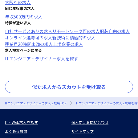
大阪府
の求人
同じ年収帯の求人
年収
500万円
の求人
特徴が近い求人
自社サービスあり
の求人
リモートワーク可
の求人
服装自由
の求人
オンライン選考可
の求人
新技術に積極的
の求人
残業月20時間未満
の求人
上場企業
の求人
求人検索ページに戻る
ITエンジニア・デザイナー求人を探す
似た求人からスカウトを受け取る
ITエンジニア・デザイナーの求人・転職TOP
ITエンジニア・デザイナーの求人・転職を探
IT・Web求人を探す
個人向けお問い合わせ
よくある質問
サイトマップ