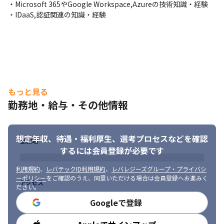
・Microsoft 365やGoogle Workspace,Azureの技術知識・経験

・IDaaS,認証関連の知識・経験
もっと見る
勤務地・給与・その他情報
想定年収、待遇・福利厚生、
選考プロセスなどを確認
勤務地
するには会員登録が必要です
利用規約
、
レバテックID利用規約
、
レバレジーズグループ・プライバシ
ーポリシー
をご確認のうえ、同意いただける場合は会員登録へお進みく
アクセス
ださい。
Googleで登録
勤務時間