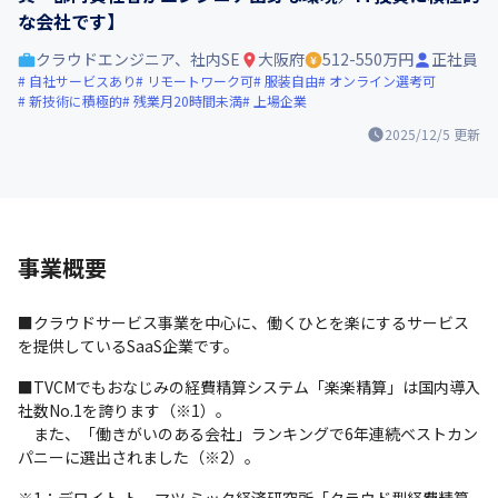
な会社です】
クラウドエンジニア、社内SE
大阪府
512-550万円
正社員
自社サービスあり
リモートワーク可
服装自由
オンライン選考可
新技術に積極的
残業月20時間未満
上場企業
2025/12/5
更新
事業概要
■クラウドサービス事業を中心に、働くひとを楽にするサービス
を提供しているSaaS企業です。
■TVCMでもおなじみの経費精算システム「楽楽精算」は国内導入
社数No.1を誇ります（※1）。

　また、「働きがいのある会社」ランキングで6年連続ベストカン
パニーに選出されました（※2）。