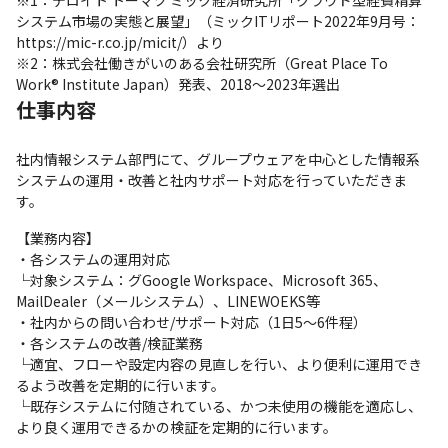
※1：デロイト トーマツ ミック経済研究所「クラウド型経費精算
システム市場の実態と展望」（ミックITリポート2022年9月号：
https://mic-r.co.jp/micit/）より

※2：株式会社働きがいのある会社研究所（Great Place To 
Work® Institute Japan）発表、2018～2023年選出
仕事内容
社内情報システム部門にて、グループウェアを中心とした情報系
システムの運用・改善と社内サポート対応を行っていただきま
す。
【業務内容】

・各システムの運用対応

└対象システム：グGoogle Workspace、Microsoft 365、
MailDealer（メールシステム）、LINEWOEKS等

・社内からの問い合わせ/サポート対応（1日5～6件程）

・各システムの改善/検証業務

└適宜、フローや設定内容の見直しを行い、より便利に運用でき
るよう改善を定期的に行います。

└既存システムに付随されている、かつ未使用の機能を適応し、
より良く運用できるかの検証を定期的に行います。