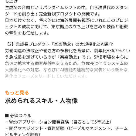
ち上げ

生成AIの台頭というパラダイムシフトの中、自ら次世代のスタン
ダードを創り出す完全新規プロダクトの開発です。

日本だけでなく、将来的には海外展開も視野にいれたこのプロジ
ェクトの成功に向けて、東京拠点の立ち上げを含めた技術と組織
の牽引をお任せします。
【2】急成長プロダクト「楽楽勤怠」の大規模化とAI進化

労働関連の法改正や働き方の多様化を背景に、前年比+36.7%とい
う急成長を遂げているのが「楽楽勤怠」です。SMB市場を中心に
急速に拡大する顧客基盤を支えるため、急成長に伴うシステムの
大規模化への対応、ならびにAI機能の連続的な実装という新たな
進化のフェーズをリードしていただきます。
強大なキャッシュ創出力を背景に、新規事業のゼロイチ立ち上げ
もっと見る
から、既存主力事業のダイナミックなグロースまで、エンジニア
求められるスキル・人物像
リングマネージャーとして非常に挑戦しがいのある環境が整って
います。当社のさらなる飛躍に向けて、次世代のAIネイティブな開
発組織を共に創り上げていただける方を求めています。
■ 必須スキル

・Webアプリケーション開発経験（目安として5年以上）

※マネジメントのメンバー数はだいたい10名弱です（2026年4月
・開発マネジメント・管理経験（ピープルマネジメント、チーム
時点）。
ビルディング経験）
