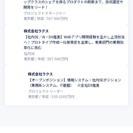
ータ連携を強化し、クロスセルを推進。
ップクラスのシェアを誇るプロダクトの刷新まで、技術選定や
開発をリード！
２． エンタープライズ戦略

プロジェクトマネージャー
SMB/MMB市場で築いた堅牢な基盤を活かし、IT予算の大きい従業
東京都
年収 :
567
-
966
万円
員1000名以上の大企業市場へ本格進出。
株式会社ラクス
３． AI戦略

【社内SE／AI・DX推進】Webアプリ開発経験を生かし上流担当
完全新規の「AIネイティブプロダクト」の開発と、機能実装によ
へ！プロトタイプ作成〜仕様策定を主導し、事業部門の業務効
るプロダクト競争力の進化。
率化に挑む
社内SE
東京都
年収 :
567
-
966
万円
株式会社ラクス
【オープンポジション】情報システム・社内SEポジション
（業務系システム、IT基盤） ※全社DX推進
プロジェクトリーダー
東京都
年収 :
530
-
1000
万円