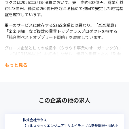
ラクスは2026年3月期決算において、売上高約602億円、営業利益
約173億円、純資産260億円を超える極めて強固で安定した経営基
盤を確立しています。
単一のサービスに依存するSaaS企業とは異なり、「楽楽精算」
「楽楽明細」など複数の業界トップクラスプロダクトを擁する
「統合型ベストオブブリード戦略」を展開しています。
グロース企業としての成長率（クラウド事業のオーガニックグロ
ースCAGR15%以上）を維持しながら、世界的指標である「Rule 
of 50」の達成を目指します。
もっと見る
━━━━━━━━━━━━━━━

 ■ 戦略

━━━━━━━━━━━━━━━

この高い目標の実現に向けて、当社の強みである継続的かつ強力
な営業キャッシュフローの創出力を武器に、「Rule of 50」達成の
この企業の他の求人
ための非連続な成長投資として、以下のコア戦略を推し進めてい
ます。
１．統合型ベストオブブリード戦略

株式会社ラクス
「楽楽精算」「楽楽明細」など業界トップクラスの複数商材のデ
【フルスタックエンジニア】AIネイティブな新規開発～国内ト