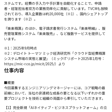
ステムです。経費の手入力や手計算を自動化することで、申請
者・経理担当者双方の業務効率化に貢献しています。TVCMも放映
されており、導入企業数は約20,000社（※1）、国内シェアトップ
を誇ります（※2）。
『楽楽精算』のほか、電子請求書発行システム『楽楽明細』、販
売管理業務システム『楽楽販売』、など複数サービスを提供して
います。
※1：2025年9月時点

※2：デロイト トーマツ ミック経済研究所「クラウド型経費精算
システム市場の実態と展望」（ミックITリポート2025年1月号：
https://mic-r.co.jp/micit/2025/）より
仕事内容
■概要

今回募集するエンジニアリングマネージャーには、コア戦略の最
前線において、当社の非連続な成長の要となる以下いずれかの重
要プロジェクトを技術と組織の両面から牽引していただきます。
【1】完全新規「AIネイティブ・ビジネスプラットフォーム」の立