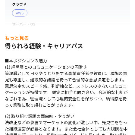
クラウド
AWS
サーバー・OS
Linux
もっと見る
得られる経験・キャリアパス
プロジェクト管理
Redmine
Git
GitLab
Trello
■本ポジションの魅力

その他
(1) 経営層とのコミュニケーションの円滑さ

Selenium
管理職として日々やりとりをする事業責任者や役員は、現場の意
見も尊重し、建設的な議論を持って合理的な意思決定をします。 
支給PC
意思決定のスピード感、判断軸など、ストレスの少ないコミュニ
現場で選択可能（Windows/Mac）
ケーションが特徴です。 誠実に相手と向き合い、合理的な判断が
なされる為、管理職として心理的安全性を保ちつつ、納得感を持
って業務に取り組むことができます。
(2) 取り組む課題の面白味・やりがい

法改正などの影響でマーケットの変化が激しい中、先見性をもっ
た組織運営が必要となります。 また会社全体としても大規模な中