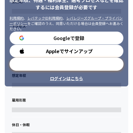
想定年収、待遇・福利厚生、
選考プロセスなどを確認
勤務地
するには会員登録が必要です
利用規約
、
レバテックID利用規約
、
レバレジーズグループ・プライバシ
ーポリシー
をご確認のうえ、同意いただける場合は会員登録へお進みく
アクセス
ださい。
Googleで登録
Appleでサインアップ
勤務時間
メールアドレスで登録
想定年収
ログインはこちら
雇用形態
休日・休暇