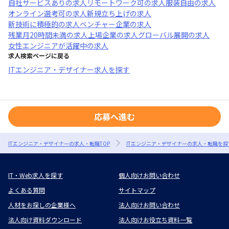
自社サービスあり
の求人
リモートワーク可
の求人
服装自由
の求人
オンライン選考可
の求人
新規立ち上げ
の求人
新技術に積極的
の求人
ベンチャー企業
の求人
残業月20時間未満
の求人
上場企業
の求人
グローバル展開
の求人
女性エンジニアが活躍中
の求人
求人検索ページに戻る
ITエンジニア・デザイナー求人を探す
応募へ進む
ITエンジニア・デザイナーの求人・転職TOP
ITエンジニア・デザイナーの求人・転職を探
IT・Web求人を探す
個人向けお問い合わせ
よくある質問
サイトマップ
人材をお探しの企業様へ
法人向けお問い合わせ
法人向け資料ダウンロード
法人向けお役立ち資料一覧