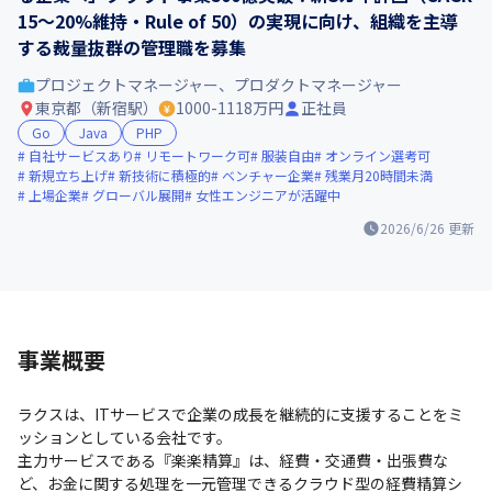
15〜20%維持・Rule of 50）の実現に向け、組織を主導
する裁量抜群の管理職を募集
プロジェクトマネージャー、プロダクトマネージャー
東京都（新宿駅）
1000-1118万円
正社員
Go
Java
PHP
自社サービスあり
リモートワーク可
服装自由
オンライン選考可
新規立ち上げ
新技術に積極的
ベンチャー企業
残業月20時間未満
上場企業
グローバル展開
女性エンジニアが活躍中
2026/6/26
更新
事業概要
ラクスは、ITサービスで企業の成長を継続的に支援することをミ
ッションとしている会社です。

主力サービスである『楽楽精算』は、経費・交通費・出張費な
ど、お金に関する処理を一元管理できるクラウド型の経費精算シ