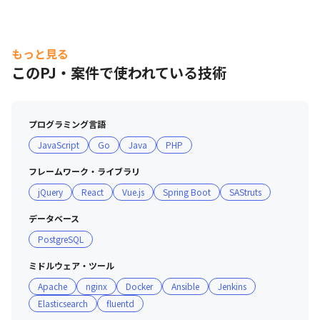
もっと見る
このPJ・案件で使われている技術
プログラミング言語
JavaScript
Go
Java
PHP
フレームワーク・ライブラリ
jQuery
React
Vue.js
Spring Boot
SAStruts
データベース
PostgreSQL
ミドルウェア・ツール
Apache
nginx
Docker
Ansible
Jenkins
Elasticsearch
fluentd