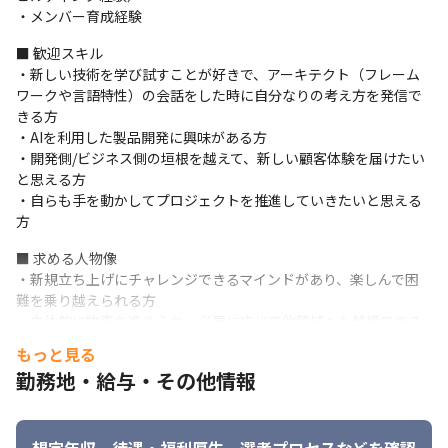
・メンバー育成経験
■詳細

営業・企画部門などのビジネスサイドと高度に連携し、要件定義
■ 歓迎スキル

からリリースまでで一貫して進める環境において、以下の役割を
・新しい技術を学び試すことが好きで、アーキテクト（フレーム
担います。
ワークや言語特性）の会話をした時に自分なりの考え方を発信で
きる方

１．開発チームのマネジメント業務

・AIを利用した製品開発に興味がある方

- 5～10名規模の開発チームのマネジメント、技術・組織の方針決
・開発側/ビジネス側の垣根を越えて、新しい顧客体験を届けたい
定

と思える方

- メンバーの目標設定、人事考課、1on1面談を通じた組織力の最
・自らも手を動かしてプロジェクトを推進していきたいと思える
大化
方
２．開発プロジェクトマネジメント業務

■ 求める人物像

- プレイングマネージャとして、自らAIを活用しながら現場業務
・新規立ち上げにチャレンジできるマインドがあり、楽しんで困
（設計・実装・レビュー等）の改革・推進

難を乗り越えられる方

- KPIを用いたチーム状態の把握と早期アクション（PDCAサイク
・主体的に物事を進められ、必要に応じて他領域へも越境できる
ルの推進）

方

- 製品戦略やリリースに関わる部内外の関係者との業務調整、交渉
もっと見る
・行動指針「ラクスリーダーシッププリンシプル」に共感し、人
勤務地・給与・その他情報
３．メンバーの育成

と組織の成長を大切にできる方

- 新規組織におけるエンジニアの育成カリキュラムの作成、技術面
・安定した環境に安住するのではなく、自らの手で事業と組織を
および行動面のバックアップと指導
牽引し、もう一段上のキャリアを築きたい方