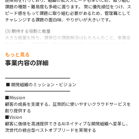
途採用を行っており、組織の拡大スピードも早いため、取り組む
課題の種類・難易度も多岐に渡ります。 常に優先順位をつけ、ス
ピード感をもって課題に取り組む必要があるため、管理職として
チャレンジする課題の面白味、やりがいが大きいです。
(3) 期待する役割と裁量

大きな裁量を持ち、課単位の課題解決はもちろんのこと、事業全
体を俯瞰した課題発見・解決にも取り組むことができます。 主に
事業計画達成に向けた戦術の立案・実行、KPI設定・管理、メンバ
もっと見る
ーマネジメント、そして時には自らが顧客解像度を上げるアクシ
事業内容の詳細
ョンを実施し、組織成果の最大化に繋げていただきたいと考えて
おります。
━━━━━━━━━━━━━━━

定量的な戦略ゴール・定性的な状態目標などからご自身でストー
 ■ 開発組織のミッション・ビジョン

リー設計をしていただき、 メンバーと共に成果に繋げることで着
━━━━━━━━━━━━━━━

実にキャリアを積むことができる点も魅力の一つです。 組織拡大
■Mission

に伴い、管理職として更なるキャリアアップを目指しやすい環境
顧客の成長を支援する、圧倒的に使いやすいクラウドサービスを
がここにあります。
創り提供する

■Vision

顧客に価値を高速提供できるAIネイティブな開発組織へ変革し、
次世代の統合型ベストオブブリードを実現する