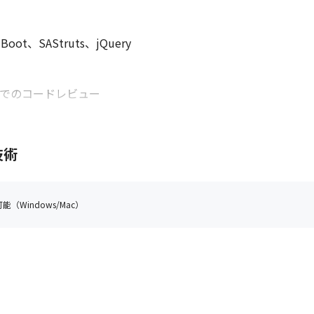
、SAStruts、jQuery

ースでのコードレビュー

技術
m/Selenide

（Windows/Mac）
択可能）

台支給