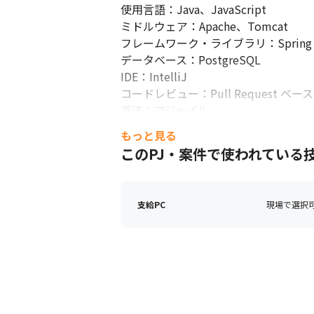
使用言語：Java、JavaScript

ミドルウェア：Apache、Tomcat

フレームワーク・ライブラリ：Spring Boot
データベース：PostgreSQL

IDE：IntelliJ

コードレビュー：Pull Request ベ
手法：アジャイル

バージョン管理システム：Github

もっと見る
チケット管理システム：Redmine

このPJ・案件で使われている
CI、テスト：Jenkins、gradle、Seleniu
その他ツール：Flyway、Docker

支給PC
現場で選択可能
PC：ノートPC（Windows or Mac選
ディスプレイ：ワイドディスプレイ2