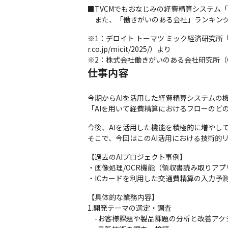
■TVCMでもおなじみの経費精算システム「
　また、「働きがいのある会社」ランキング
※1：デロイト トーマツ ミック経済研究所「ク
r.co.jp/micit/2025/）より

※2：株式会社働きがいのある会社研究所（Great Pl
仕事内容
今期からAIを活用した経費精算システムの機
「AIを用いて経費精算におけるフローのど
今後、AIを活用した機能を積極的に増やし
そこで、今回はこのAI活用における技術的
【過去のAIプロジェクト事例】

・画像処理/OCR機能（領収書読み取りアプリ
・ICカードを利用した交通費精算の入力予
【具体的な業務内容】

1.開発テーマの選定・調査　　　　　

　-お客様課題や製品課題の分析と改善アクショ