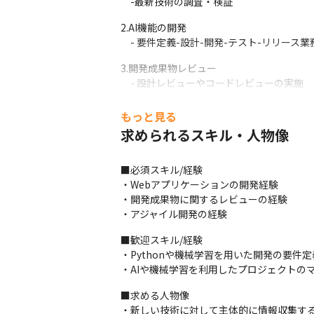
　-最新技術の調査・検証
2.AI機能の開発

　- 要件定義-設計-開発-テスト-リリース業
3.開発成果物レビュー

　- 設計レビューやコードレビューの実施
4.メンバーフォロー

もっと見る
　- チームメンバーの育成（主に技術面）
求められるスキル・人物像
変更の範囲：会社の定める業務
■必須スキル/経験

・Webアプリケーションの開発経験

・開発成果物に関するレビューの経験

・アジャイル開発の経験
■歓迎スキル/経験

・Pythonや機械学習を用いた開発の要件
・AIや機械学習を利用したプロジェクトの
■求める人物像

・新しい技術に対して主体的に情報収集する