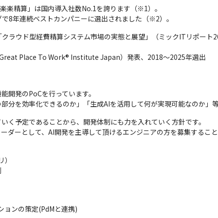
楽楽精算」は国内導入社数No.1を誇ります（※1）。

で8年連続ベストカンパニーに選出されました（※2）。
ラウド型経費精算システム市場の実態と展望」（ミックITリポート2025年1
ace To Work® Institute Japan）発表、2018～2025年選出
能開発のPoCを行っています。

の部分を効率化できるのか」「生成AIを活用して何が実現可能なのか」
ていく予定であることから、開発体制にも力を入れていく方針です。

リーダーとして、AI開発を主導して頂けるエンジニアの方を募集するこ
）

測
ンの策定(PdMと連携)　
