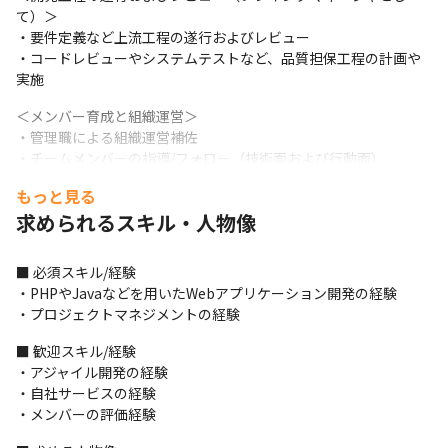
て）＞

・要件定義など上流工程の遂行およびレビュー

・コードレビューやシステムテストなど、品質担保工程の計画や
実施
＜メンバー育成と組織運営＞

・管理職による組織運営補佐

・チームメンバーの指導/フォロー（技術面および行動面）
もっと見る
＜採用背景と期待する役割＞

・プロダクトの売上好調に伴い、開発体制を拡大します

求められるスキル・人物像
・プロジェクトリーダとして、開発チーム全体のプロジェクト推
進をお任せします

■ 必須スキル/経験

・プロジェクト管理のみならず、マネージャ補佐として育成やチ
・PHPやJavaなどを用いたWebアプリケーション開発の経験

ームビルディングにも携わっていただきますので、マネジメント
・プロジェクトマネジメントの経験
視点を養うこともできます

・今後も開発チームを拡大するため、将来的にはマネージャ（管
■ 歓迎スキル/経験

理職）として活躍の幅が広がる可能性が十分にあります
・アジャイル開発の経験

・自社サービスの経験

＜担当いただく可能性のあるプロダクト＞

・メンバーの評価経験
楽楽販売・楽楽メールマーケティング・楽楽自動応対