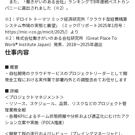
　また、「働きがいのある会社」ランキングで8年連続ベストカン
パニーに選出されました（※2）。
※1：デロイト トーマツ ミック経済研究所「クラウド型経費精算
システム市場の実態と展望」（ミックITリポート2025年1月号：
https://mic-r.co.jp/micit/2025/）より

※2：株式会社働きがいのある会社研究所（Great Place To 
Work® Institute Japan）発表、2018～2025年選出
仕事内容
■ 概要

・自社開発のクラウドサービスのプロジェクトリーダーとして開
発全工程における実作業で部署内外との調整含めてお任せします
■ 詳細

＜プロジェクトマネジメント＞

・リソース、スケジュール、品質、リスクなどのプロジェクト管
理業務全般

・各種KPIによるチーム状態把握や分析および適正化にむけたアク
ション立案や実施（PDCA推進）
＜開発工程の遂行およびレビュー（プレイングマネージャとし