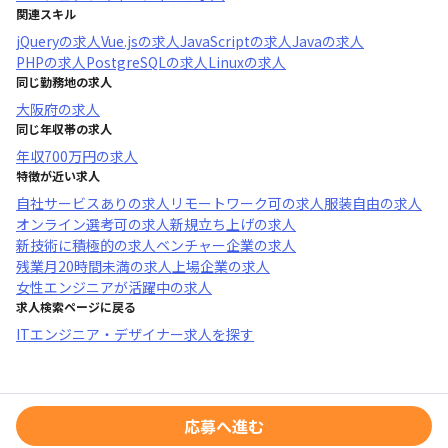
関連スキル
jQuery
の求人
Vue.js
の求人
JavaScript
の求人
Java
の求人
PHP
の求人
PostgreSQL
の求人
Linux
の求人
同じ勤務地の求人
大阪府
の求人
同じ年収帯の求人
年収
700万円
の求人
特徴が近い求人
自社サービスあり
の求人
リモートワーク可
の求人
服装自由
の求人
オンライン選考可
の求人
新規立ち上げ
の求人
新技術に積極的
の求人
ベンチャー企業
の求人
残業月20時間未満
の求人
上場企業
の求人
女性エンジニアが活躍中
の求人
求人検索ページに戻る
ITエンジニア・デザイナー求人を探す
応募へ進む