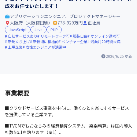
成をお任せいたします！
アプリケーションエンジニア、プロジェクトマネージャー
大阪府（大阪梅田駅）
778-929万円
正社員
JavaScript
Java
PHP
自社サービスあり
リモートワーク可
服装自由
オンライン選考可
新規立ち上げ
新技術に積極的
ベンチャー企業
残業月20時間未満
上場企業
女性エンジニアが活躍中
2026/6/25
更新
事業概要
■クラウドサービス事業を中心に、働くひとを楽にするサービス
を提供している企業です。
■TVCMでもおなじみの経費精算システム「楽楽精算」は国内導入
社数No.1を誇ります（※1）。
