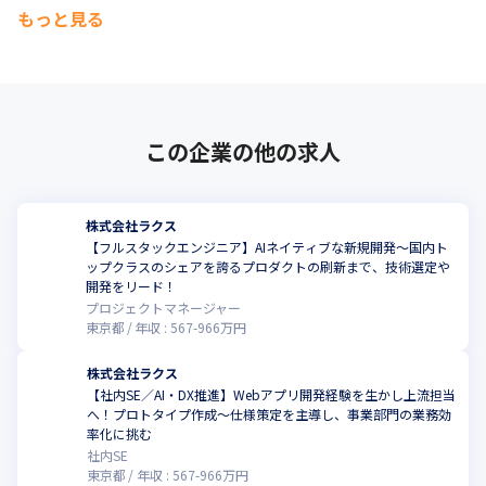
もっと見る
この企業の他の求人
株式会社ラクス
【フルスタックエンジニア】AIネイティブな新規開発～国内ト
ップクラスのシェアを誇るプロダクトの刷新まで、技術選定や
開発をリード！
プロジェクトマネージャー
東京都
年収 :
567
-
966
万円
株式会社ラクス
【社内SE／AI・DX推進】Webアプリ開発経験を生かし上流担当
へ！プロトタイプ作成〜仕様策定を主導し、事業部門の業務効
率化に挑む
社内SE
東京都
年収 :
567
-
966
万円