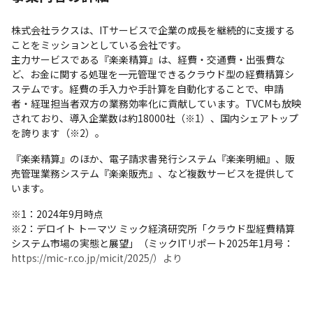
株式会社ラクスは、ITサービスで企業の成長を継続的に支援する
ことをミッションとしている会社です。

主力サービスである『楽楽精算』は、経費・交通費・出張費な
ど、お金に関する処理を一元管理できるクラウド型の経費精算シ
ステムです。経費の手入力や手計算を自動化することで、申請
者・経理担当者双方の業務効率化に貢献しています。TVCMも放映
されており、導入企業数は約18000社（※1）、国内シェアトップ
を誇ります（※2）。
『楽楽精算』のほか、電子請求書発行システム『楽楽明細』、販
売管理業務システム『楽楽販売』、など複数サービスを提供して
います。
※1：2024年9月時点

※2：デロイト トーマツ ミック経済研究所「クラウド型経費精算
システム市場の実態と展望」（ミックITリポート2025年1月号：
https://mic-r.co.jp/micit/2025/）より