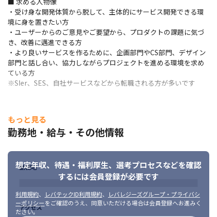
■ 求める人物像

変更の範囲：会社の定める業務
・受け身な開発体質から脱して、主体的にサービス開発できる環
境に身を置きたい方

・ユーザーからのご意見やご要望から、プロダクトの課題に気づ
き、改善に邁進できる方

・より良いサービスを作るために、企画部門やCS部門、デザイン
部門と話し合い、協力しながらプロジェクトを進める環境を求め
ている方

※SIer、SES、自社サービスなどから転職される方が多いです
もっと見る
勤務地・給与・その他情報
想定年収、待遇・福利厚生、
選考プロセスなどを確認
勤務地
するには会員登録が必要です
利用規約
、
レバテックID利用規約
、
レバレジーズグループ・プライバシ
ーポリシー
をご確認のうえ、同意いただける場合は会員登録へお進みく
アクセス
ださい。