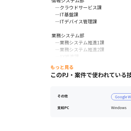
 情報システム部

　―クラウドサービス課 

　―IT基盤課　

　―ITデバイス管理課

 業務システム部

　―業務システム推進1課　

　―業務システム推進2課

　―AX推進課

　―データ基盤課
もっと見る
このPJ・案件で使われている
その他
Google W
支給PC
Windows