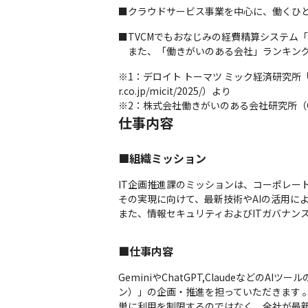
■クラウドサービス事業を中心に、働くひ
■TVCMでもおなじみの経費精算システム「
　また、「働きがいのある会社」ランキング
※1：デロイト トーマツ ミック経済研究所「ク
r.co.jp/micit/2025/）より

※2：株式会社働きがいのある会社研究所（Great Pl
仕事内容
■組織ミッション
IT企画推進課のミッションは、コーポレー
その実現に向けて、最新技術やAIの活用に
また、情報セキュリティおよびITガバナン
■仕事内容
GeminiやChatGPT,Claudeなどの
ン）」の企画・推進を担っていただきます 。
単に利用を制限するのではなく、全社が最