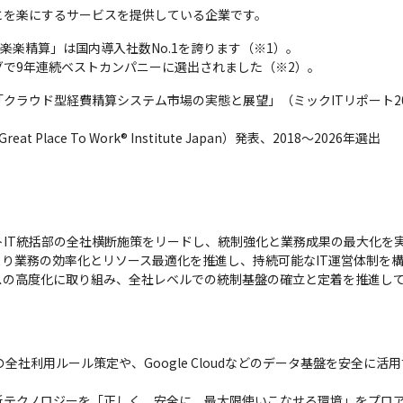
とを楽にするサービスを提供している企業です。
楽楽精算」は国内導入社数No.1を誇ります（※1）。

で9年連続ベストカンパニーに選出されました（※2）。
ラウド型経費精算システム市場の実態と展望」（ミックITリポート2025年1
ace To Work® Institute Japan）発表、2018～2026年選出
トIT統括部の全社横断施策をリードし、統制強化と業務成果の最大化を実
より業務の効率化とリソース最適化を推進し、持続可能なIT運営体制を構
スの高度化に取り組み、全社レベルでの統制基盤の確立と定着を推進し
AIツールの全社利用ルール策定や、Google Cloudなどのデータ基盤を安


新テクノロジーを「正しく、安全に、最大限使いこなせる環境」をプロ