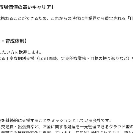
市場価値の高いキャリア】
に携わることができるため、これからの時代に全業界から重宝される「I
1・育成体制】
したい方を歓迎します。

る丁寧な個別支援（1on1面談、定期的な業務・目標の振り返りなど
長を継続的に支援することをミッションとしている会社です。

・交通費・出張費など、お金に関する処理を一元管理できるクラウド型
双方の業務効率化に貢献しています。TVCMも放映されており、導入企業