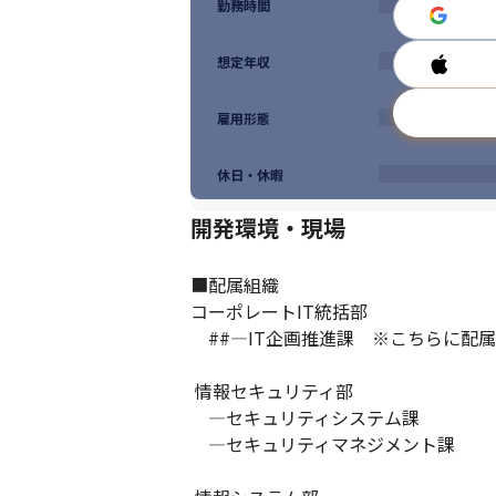
勤務時間
想定年収
雇用形態
休日・休暇
開発環境・現場
■配属組織

コーポレートIT統括部 　

　##―IT企画推進課　※こちらに配属
 情報セキュリティ部

　―セキュリティシステム課

　―セキュリティマネジメント課
