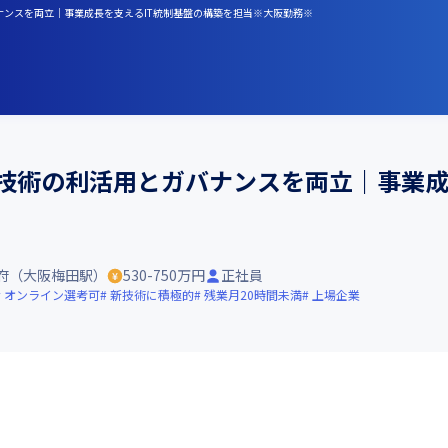
バナンスを両立｜事業成長を支えるIT統制基盤の構築を担当※大阪勤務※
新技術の利活用とガバナンスを両立｜事業成
府（大阪梅田駅）
530-750万円
正社員
オンライン選考可
新技術に積極的
残業月20時間未満
上場企業