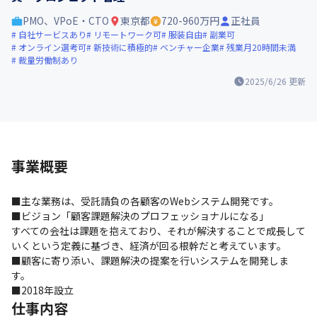
PMO、VPoE・CTO
東京都
720-960万円
正社員
自社サービスあり
リモートワーク可
服装自由
副業可
オンライン選考可
新技術に積極的
ベンチャー企業
残業月20時間未満
裁量労働制あり
2025/6/26
更新
事業概要
■主な業務は、受託請負の各顧客のWebシステム開発です。

■ビジョン「顧客課題解決のプロフェッショナルになる」

すべての会社は課題を抱えており、それが解決することで成長して
いくという定義に基づき、経済が回る根幹だと考えています。

■顧客に寄り添い、課題解決の提案を行いシステムを開発しま
す。

■2018年設立
仕事内容