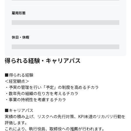
■財務会計・予算管理経験

雇用形態
・部門単位での予算管理やPL管理の経験・知識
■デジタルマーケティングの知識

・顧客獲得やリード獲得を目的としたマーケティング施策経験
休日・休暇
■エドノワが求める人物像

・メンバーとコミュニケーションを取りながら繋がりを作りたい
方

得られる経験・キャリアパス
・新しい技術を自分のものにしたいと思う方

・仕事もプライベートも充実させたいと考えている方

・「誰かがやるだろう」ではなく「私がやってみよう」と思う方

■得られる経験

・自分が働きやすい職場環境を作りたいと思っている方
＜経営観点＞

・予実の管理を行い「予定」の制度を高めるチカラ

＜幹部候補に求める人物像＞

・数年先の組織の在り方を考えるチカラ

・予定と実績を厳しく追及し、成果を出すことに努力を重ねるこ
・事業の持続性を考慮するチカラ
とができる方

・リスクを考慮できる方

■キャリアパス

・目標未達に対し、常にリカバリを考え、迅速に行動に移せる方

実績の積み上げ、リスクへの先行対策、KPI未達のリカバリ行動を
・会社に対し、正当な報酬を要求できる方

評価します。

・仕事を楽しみたいと考えている方
これにより、執行役員、取締役への推薦が行われます。