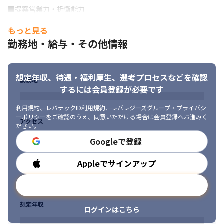
■提案営業力・折衝能力

・受託開発プロジェクトにおける企画提案・交渉経験

もっと見る
・開発後の運用保守を含めた中長期的な提案力
勤務地・給与・その他情報
■プロジェクト管理能力

・要件定義からリリース後の運用まで、一貫したプロジェクト推
進経験

想定年収、待遇・福利厚生、
選考プロセスなどを確認
・プロジェクトマネジメントツール（Backlog、Redmine等）の
勤務地
するには会員登録が必要です
活用経験
利用規約
、
レバテックID利用規約
、
レバレジーズグループ・プライバシ
■コミュニケーションスキル

ーポリシー
をご確認のうえ、同意いただける場合は会員登録へお進みく
・顧客および社内外関係者との円滑なコミュニケーション力

アクセス
ださい。
・報告・プレゼンテーション能力
Googleで登録
■歓迎スキル/経験

※これらもあるとより活躍できると考えてます。

Appleでサインアップ
勤務時間
■IT技術への深い理解

・クラウド（AWS、Azure等）、アジャイル開発、スクラムに関す
メールアドレスで登録
る知識
想定年収
■データ分析力

ログインはこちら
・KPI設定や分析ツール（Tableau、PowerBI等）の活用経験