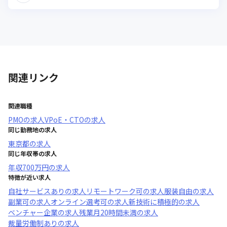
関連リンク
関連職種
PMO
の求人
VPoE・CTO
の求人
同じ勤務地の求人
東京都
の求人
同じ年収帯の求人
年収
700万円
の求人
特徴が近い求人
自社サービスあり
の求人
リモートワーク可
の求人
服装自由
の求人
副業可
の求人
オンライン選考可
の求人
新技術に積極的
の求人
ベンチャー企業
の求人
残業月20時間未満
の求人
裁量労働制あり
の求人