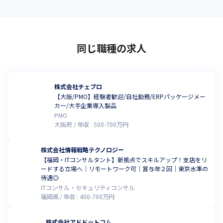
同じ職種の求人
株式会社チェプロ
【大阪/PMO】経験者歓迎/自社勤務/ERPパッケージメー
カー/大手企業導入製品
PMO
大阪府
年収 :
500
-
700
万円
株式会社情報戦略テクノロジー
【福岡・ITコンサルタント】新拠点でスキルアップ！支店をリ
ードする立場へ｜リモートワーク可｜賞与年２回｜東京水準の
待遇◎
ITコンサル・セキュリティコンサル
福岡県
年収 :
400
-
700
万円
株式会社アドドットコム