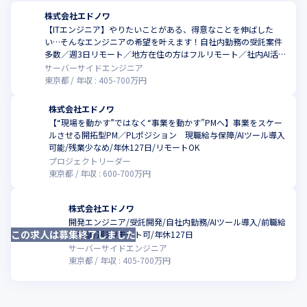
株式会社エドノワ
【ITエンジニア】やりたいことがある、得意なことを伸ばした
い…そんなエンジニアの希望を叶えます！自社内勤務の受託案件
こ
多数／週3日リモート／地方在住の方はフルリモート／社内AI活用
推進中！
サーバーサイドエンジニア
東京都
年収 :
405
-
700
万円
株式会社エドノワ
【“現場を動かす”ではなく“事業を動かす”PMへ】事業をスケー
ルさせる開拓型PM／PLポジション 現職給与保障/AIツール導入
可能/残業少なめ/年休127日/リモートOK
プロジェクトリーダー
東京都
年収 :
600
-
700
万円
株式会社エドノワ
開発エンジニア/受託開発/自社内勤務/AIツール導入/前職給
この求人は募集終了しました
与保証/週3リモート可/年休127日
サーバーサイドエンジニア
東京都
年収 :
405
-
700
万円