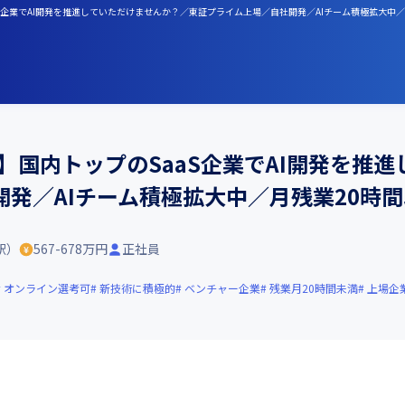
aS企業でAI開発を推進していただけませんか？／東証プライム上場／自社開発／AIチーム積極拡大中／
ア】国内トップのSaaS企業でAI開発を推
発／AIチーム積極拡大中／月残業20時
駅）
567-678万円
正社員
オンライン選考可
新技術に積極的
ベンチャー企業
残業月20時間未満
上場企