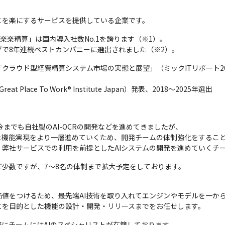
とを楽にするサービスを提供している企業です。
楽楽精算」は国内導入社数No.1を誇ります（※1）。

で8年連続ベストカンパニーに選出されました（※2）。
ラウド型経費精算システム市場の実態と展望」（ミックITリポート2025年1
ace To Work® Institute Japan）発表、2018～2025年選出
までも自社製のAI-OCRの開発などを進めてきましたが、

た機能実現をより一層進めていくため、開発チームの体制強化をすること
弊社サービスでの利用を前提としたAIシステムの開発を進めていくチ
少数ですが、7～8名の体制まで拡大予定をしております。
値をつけるため、最先端AI技術を取り入れてエンジンやモデルを一から
とを目的とした機能の設計・開発・リリースまでをお任せします。
にチームにはAIのスペシャリストが在籍しております。
