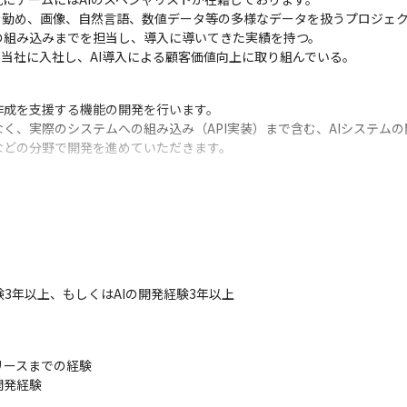
を勤め、画像、自然言語、数値データ等の多様なデータを扱うプロジェク
組み込みまでを担当し、導入に導いてきた実績を持つ。

して当社に入社し、AI導入による顧客価値向上に取り組んでいる。
成を支援する機能の開発を行います。

く、実際のシステムへの組み込み（API実装）まで含む、AIシステムの
などの分野で開発を進めていただきます。
今までも自社製のAI-OCRの開発など進めてきましたが、今後、当社の
化をすることとなりました。

弊社サービスでの利用を前提としたAIシステムの開発を進めていくチー
だ少数ですが7～8名の体制まで拡大予定をしております。
3年以上、もしくはAIの開発経験3年以上
後、チームのコア人材として活躍していただけます。

、組織を推進していくことが可能です。

するため、開発環境やライブラリの選定、アルゴリズムの選定に携われま
ースまでの経験

整っています。

開発経験
験者の為（6人中4人）、エンジニアの意見が理解されやすい環境です。