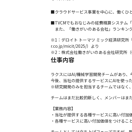
■クラウドサービス事業を中心に、働くひ
■TVCMでもおなじみの経費精算システム「
　また、「働きがいのある会社」ランキング
※1：デロイト トーマツ ミック経済研究所「ク
r.co.jp/micit/2025/）より

※2：株式会社働きがいのある会社研究所（Great Pl
仕事内容
ラクスにはAI/機械学習開発チームがあり、今
今後、当社の提供するサービスにAIを使っ
※研究開発のみを担当するチームではなく、
チームはまだ比較的新しく、メンバーはまだ
【業務内容】

・当社が提供する各種サービスに高い付加価
・各種サービスに高い付加価値をつけるこ
チームとしては立ち上げフェーズですが、既