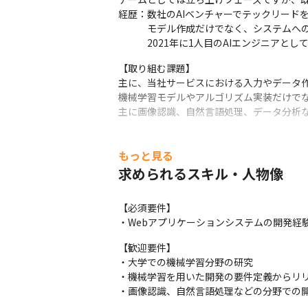
経歴：数社のAIベンチャーでテックリード
　　　モデル作成だけでなく、システムへの
　　　2021年に1人目のAIエンジニアと
【取り組む課題】

主に、当社サービスにおける入力やデータ作
機械学習モデルやアルゴリズム実装だけでな
主に画像認識、自然言語処理、データ分析
【採用背景】

当社では、AI/機械学習開発チームがあり、
もっと見る
り一層進めていくため、開発チームの体制強
求められるスキル・人物像
※研究開発のみと担当するチームではなく、
　チームはまだ比較的新しく、メンバーはま
【必須要件】

【魅力】

・Webアプリケーションシステムの開発経験
1.比較的新しい開発チームとなるため、今
【歓迎要件】

2.AI経験豊富なスペシャリストと共に業務
・大学での機械学習分野の研究

3.機械学習エンジンやモデルを一から開発
・機械学習を用いた開発の要件定義からリリ
4.『皆で良いものを作っていく』風土環境が
・画像認識、自然言語処理などの分野での
5.経営者のほとんどがエンジニアリング経