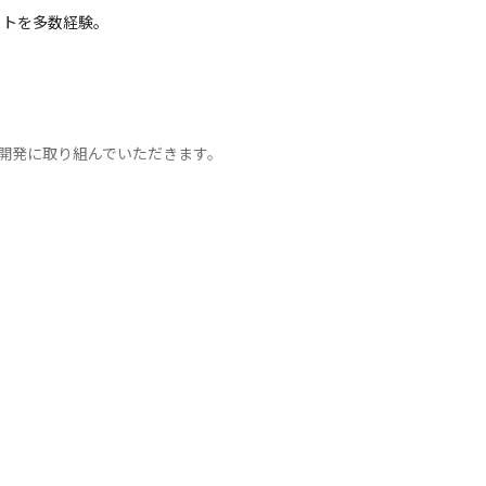
トを多数経験。

開発に取り組んでいただきます。

提供するサービスにAIを使った機能実現をよ
ムです。

す。
