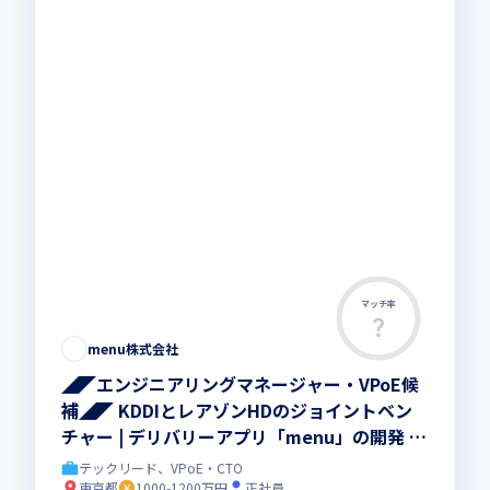
マッチ率
menu株式会社
◢◤エンジニアリングマネージャー・VPoE候
補◢◤ KDDIとレアゾンHDのジョイントベン
チャー | デリバリーアプリ「menu」の開発 |
エンジニア限定福利厚生あり
テックリード、VPoE・CTO
東京都
1000-1200万円
正社員