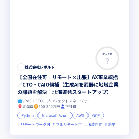
マッチ率
株式会社レボルト
【全国在住可｜リモート×出張】AX事業統括
／CTO・CAIO候補（生成AIを武器に地域企業
の課題を解決｜北海道発スタートアップ）
VPoE・CTO、プロジェクトマネージャー
北海道
600-800万円
正社員
Python
Microsoft Azure
AWS
GCP
リモートワーク可
フルリモート可
服装自由
副業可
オンラ