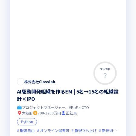
マッチ率
株式会社Classlab.⁠
AI駆動開発組織を作るEM | 5名→15名の組織設
計×IPO
プロジェクトマネージャー、VPoE・CTO
大阪府
700-1200万円
正社員
Python
服装自由
オンライン選考可
新規立ち上げ
新技術に積極的