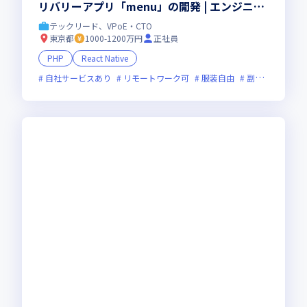
リバリーアプリ「menu」の開発 | エンジニア
限定福利厚生あり
テックリード、VPoE・CTO
東京都
1000-1200万円
正社員
PHP
React Native
自社サービスあり
リモートワーク可
服装自由
副業可
オン