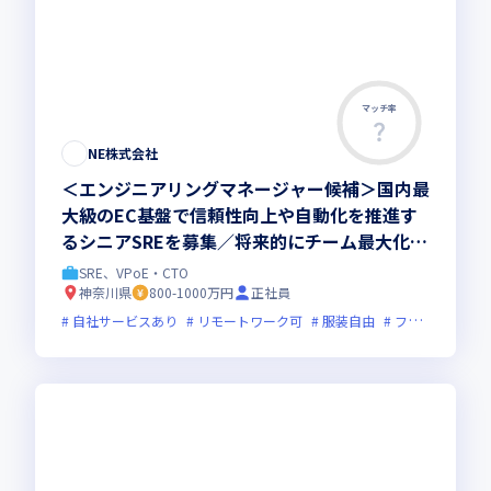
マッチ率
NE株式会社
＜エンジニアリングマネージャー候補＞国内最
大級のEC基盤で信頼性向上や自動化を推進す
るシニアSREを募集／将来的にチーム最大化を
担当するマネージャーへのキャリアアップを期
SRE、VPoE・CTO
待するポジションです
神奈川県
800-1000万円
正社員
自社サービスあり
リモートワーク可
服装自由
フレックス制度あり