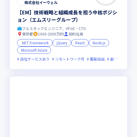
株式会社イーウェル
【EM】技術戦略と組織成長を担う中核ポジシ
ョン（エムスリーグループ）
フルスタックエンジニア、VPoE・CTO
東京都
1000-2000万円
契約社員
.NET Framework
jQuery
React
Node.js
Microsoft Azure
自社サービスあり
リモートワーク可
服装自由
副業可
オン