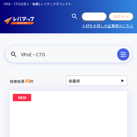
VPoE・CTOの求人・転職 | レバテックダイレクト
会員登録
ログイン
人材をお探しの企業様はこちら
VPoE・CTO
48
検索結果
件
NEW