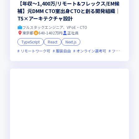
【年収〜1,400万/リモート&フレックス/EM候
補】元DMM CTO室出身CTOと創る開発組織｜
TS×アーキテクチャ設計
フルスタックエンジニア、VPoE・CTO
東京都
640-1402万円
正社員
TypeScript
React
Next.js
リモートワーク可
服装自由
オンライン選考可
フレックス制度あり