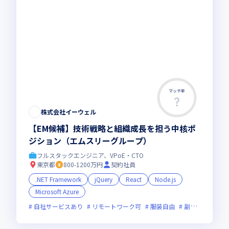
マッチ率
株式会社イーウェル
【EM候補】技術戦略と組織成長を担う中核ポ
ジション（エムスリーグループ）
フルスタックエンジニア、VPoE・CTO
東京都
800-1200万円
契約社員
.NET Framework
jQuery
React
Node.js
Microsoft Azure
自社サービスあり
リモートワーク可
服装自由
副業可
オン