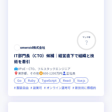
マッチ率
omeroid株式会社
IT部門長（CTO）候補｜経営直下で組織と技
術を牽引
VPoE・CTO、フルスタックエンジニア
東京都、その他
600-1200万円
正社員
Go
Ruby
TypeScript
React
Vue.js
服装自由
副業可
オンライン選考可
新技術に積極的