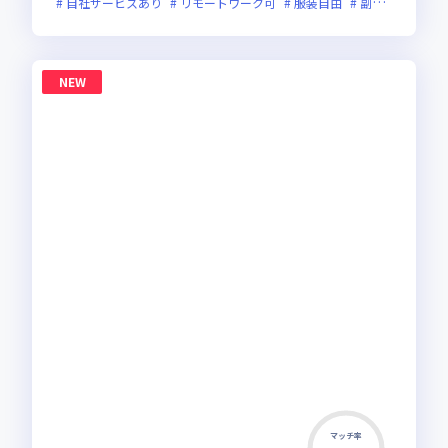
自社サービスあり
リモートワーク可
服装自由
副業可
オン
NEW
マッチ率