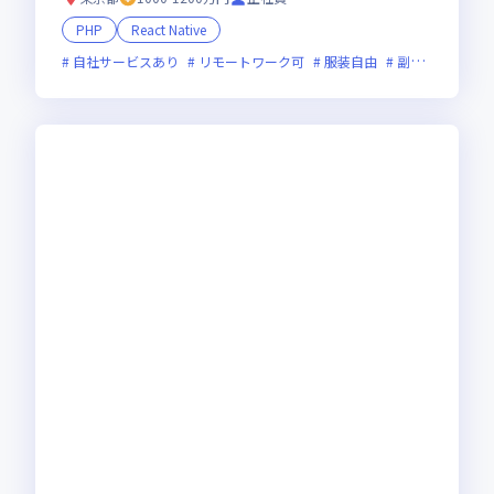
PHP
React Native
自社サービスあり
リモートワーク可
服装自由
副業可
オン